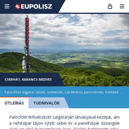
CSERHÁT, KARANCS-MEDVES
Palócföld legjava: várak, vulkánok, csodálatos panorámák, Hollókő és a Páris patak rejtelmes szurdokvölgye
ÚTLEÍRÁS
TUDNIVALÓK
Palócföld felfedezését Salgótarján látványával kezdjük, ám
a nehézipar tájon ejtett sebei és a panelházak dzsungele