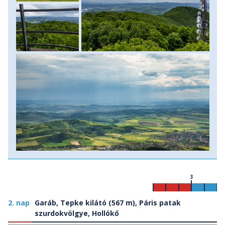
3
2. nap
Garáb, Tepke kilátó (567 m), Páris patak
szurdokvölgye, Hollókő