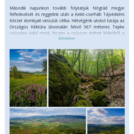
Második napunkon tovább folytatjuk Nógrád megye
felfedezését és reggelink után a Kelet-cserháti Tájvédelmi
Körzet dombjait vesszük célba. Hétvégénk utolsó túrája az
Országos Kéktúra útvonalán fekvő 567 méteres Tepke
csúcsára indul majd, hiszen a csúcson épített kilátóból a
Karancs-Medves után egy újabb elfeledett tájegység
szépséges panorámáját élvezhetjük majd. A Garábról
induló túránk egy meredek kaptatóval indul, majd a Garábi-
nyereg elérése után már nagyjából szintben érjük el
először az 572 méteres Macska-hegyet, majd néhány
kilométer után a Tepke csúcsát is. Nagyjából 12 km túrát
követően térünk vissza Garábra. Kocsikba szállunk és
Nógrádszakálra utazunk, hogy felkeressük a térség egyik
legizgalmasabb szurdokvölgyét, amelyet a Páris patak
alakított ki. A „Palóc Grand Canyon” néven is ismert
geológiai képződmény helyén több millió évvel ezelőtt
folyó kanyargott, a hajdani folyó pedig úgy vájta ki medrét,
hogy ha a szurdokban sétál az ember, fölé magasodnak a
hordalékból keletkezett, sziklaszerű építmények. A belógó
faágaktól még inkább egy elvarázsolt világban érezhetjük
magunkat, eső esetén pedig akár nagyobb medencéket is