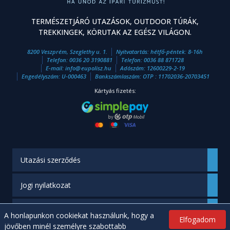
TERMÉSZETJÁRÓ UTAZÁSOK, OUTDOOR TÚRÁK,
TREKKINGEK, KÖRUTAK AZ EGÉSZ VILÁGON.
8200 Veszprém, Szeglethy u. 1.
Nyitvatartás: hétfő-péntek: 8-16h
Telefon:
0036 20 3190881
Telefon:
0036 88 871728
E-mail:
info
@
eupolisz.hu
Adószám: 12600229-2-19
Engedélyszám: U-000463
Bankszámlaszám: OTP : 11702036-20703451
Kártyás fizetés:
Utazási szerződés
Jogi nyilatkozat
Engedélyünk
A honlapunkon cookiekat használunk, hogy a
Elfogadom
jövőben minél személyre szabottabb