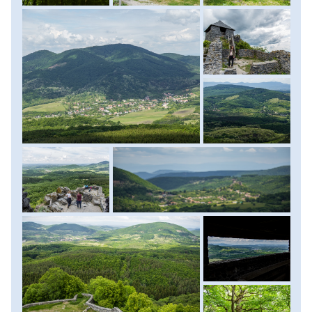
határán fekszik, amely Európa legnagyobb területű
4.
Zempléni-hegység: Nagy-Milic (895 m)
bazaltplatója Magyarország és Szlovákia határán. A fennsík
5.
Kőszegi-hegység: Írott-kő (882 m)
körül több, a mai napra már jócskán lepusztult vulkáni
6.
Pilis: Pilis-tető (756 m)
tanúhegy árulkodik az egykori vulkáni aktivitásról. Első
7.
Karancs-Medves-vidék: Karancs (727 m)
túránk a 625 méteres Salgó csúcsára vezet, ahová a 13.
8.
Bakony: Kőris-hegy (709 m)
században építettetek először erődítményt, Salgó vára
9.
Visegrádi-hegység: Dobogó-kő (699 m)
pedig azóta sok viszontagságon átesve, majd
10.
Mecsek: Zengő (682 m)
megmenekülve a teljes pusztulástól szinte régi formájában
fogadja a panorámáért felkapaszkodó túrázókat. A vár
+ 1.
Balaton-felvidék: tanúhegyek
után átsétálunk a szomszédos Boszorkány-kő csúcsára is,
majd körtúra keretében folytatjuk kirándulásunkat az
egykori kőfejtő vasút maradványinak irányába. A síneket
egy ideje már felszedték, ám a vasúti töltésen azóta
túraösvény létesült, míg az egykori alagút pedig szintén
gyalogszerrel járható. Visszatérve a parkolóba a jó 45
percre fekvő Garáb felé vesszük az irányt. Elfoglaljuk
szállásunkat a Cserhát szívében fekvő vendégházban, majd
a kellemes vörös borozgatás közepette elfogyasztjuk
vadpörköltünket, amelyet igazi helyi palóc szakácsok
készítettek el számunkra. Táv a Karancs túrán: 10,5 km,
szint: 550 m, menetidő: 3-4 óra, a Salgó vár túrán: 8,5 km,