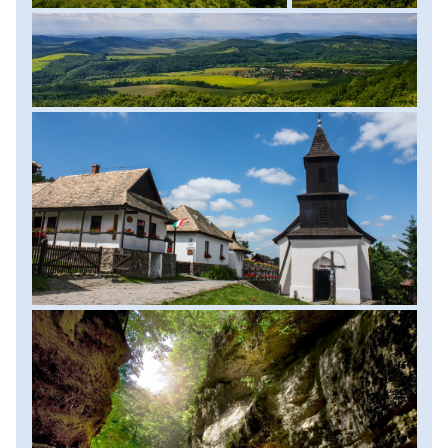
láthatunk a legtöbbször száraz szurdokvölgyben. Izgalmas
szurdoktúránk végeztével az Európa szerte ismert
Hollókőre megyünk, amely egyelőre az egyetlen magyar
településként szerepel az UNESCO Világörökségi listáján,
hiszen a 17-18. században kialakult aprócska település a
népi építészet és a falusi élet tradícióit is sikeresen őrizte
évszázadokon át. Közös sétánk során érintjük majd a
falucska híres központját, illetve elsétálunk az alig pár száz
méterre fekvő Hollókő várába is. A vár látogatást követően
elbúcsúzunk egymástól és elindulunk haza. Túratáv: 12 km,
szint: 460 m, menetidő: 3-4 óra.