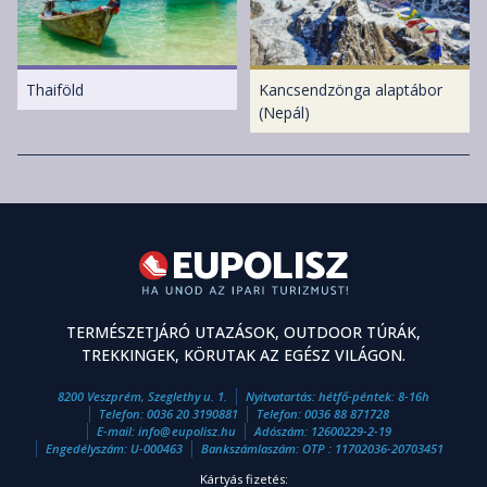
Thaiföld
Kancsendzönga alaptábor
(Nepál)
TERMÉSZETJÁRÓ UTAZÁSOK, OUTDOOR TÚRÁK,
TREKKINGEK, KÖRUTAK AZ EGÉSZ VILÁGON.
8200 Veszprém, Szeglethy u. 1.
Nyitvatartás: hétfő-péntek: 8-16h
Telefon:
0036 20 3190881
Telefon:
0036 88 871728
E-mail:
info
@
eupolisz.hu
Adószám: 12600229-2-19
Engedélyszám: U-000463
Bankszámlaszám: OTP : 11702036-20703451
Kártyás fizetés: