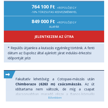
- lazulás Papallacta termálmedencéiben
764 100 Ft
+REPÜLŐJEGY
-10% TÖRZSUTAS KEDVEZMÉNNYEL
849 000 Ft
+REPÜLŐJEGY
ALAPÁR
JELENTKEZEM AZ ÚTRA
* Repülős útjainkra a kiutazás egyénileg történik. A fenti
dátum az Eupolisz által ajánlott járat indulási-érkezési
időpontját jelzi
Fakultatív lehetőség: a Cotopaxi-mászás után
Chimborazo (6263 m) csúcsmászás.
Az út
időtartama nem változik, de míg a csapat
alacsonyabban maradó része a Banos-környéki
vidéken túrázik, outdoor programokon vesz részt
további két napig, addig a mászócsapat a