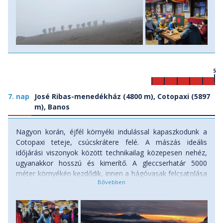
5
7. nap
José Ribas-menedékház (4800 m), Cotopaxi (5897
m), Banos
Nagyon korán, éjfél környéki indulással kapaszkodunk a
Cotopaxi teteje, csúcskrátere felé. A mászás ideális
időjárási viszonyok között technikailag közepesen nehéz,
ugyanakkor hosszú és kimerítő. A gleccserhatár 5000
méter környékén kezdődik, innen a hágóvasak felcsatolása
után a letöredező gleccsernyúlvány labirintusában
haladunk, kötelezően kötélpartiban, helyi vezetőkkel. Az
állandóan mozgásban levő gleccser az útvonalat is alakítja,
időnként könnyebb, időnként nehezebb a terep, mély