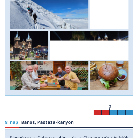
2
8. nap
Banos, Pastaza-kanyon
Pihenőnap a Cotopaxi után - és a Chimborazóra indulók