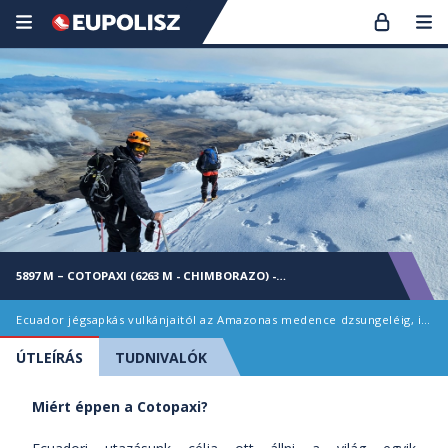
5897 M – COTOPAXI (6263 M - CHIMBORAZO) -
SZILVESZTERKOR
Ecuador jégsapkás vulkánjaitól az Amazonas medence dzsungeléig, igazi adrenalin-őrülettel fűszerezve
ÚTLEÍRÁS
TUDNIVALÓK
Miért éppen a Cotopaxi?