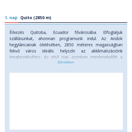
Chimborazón tartózkodik. A Chimborazo
oldalában végül újra egyesül a csapat és Quitóba
már együtt megyünk vissza. A kiegészítő
1. nap
Quito (2850 m)
csúcsmászás felára: 299.000 Ft/fő. A technikai
eszközhasználat - hágóvas, jégcsákány biztos
Érkezés Quitoba, Ecuador fővárosába. Elfoglaljuk
használata, kötélpartiban haladás képessége
szállásunkat, ahonnan programunk indul. Az Andok
elengedhetetlen, hiánya kizáró tényező!
hegyláncainak ölelésében, 2850 méteres magasságban
fekvő város ideális helyszín az akklimatizációnk
megkezdéséhez. Az első nap azonban mindenekelőtt a
pihenésé. Amennyiben időnk engedi, szállásunkról a
környék egyik felkapott éttermébe megyünk, ahol egy
remek vacsorával ünnepeljük meg érkezésünket, s
megtartjuk ismerkedési estünket. Szállás: szálloda, ahol 3
éjszakát töltünk.