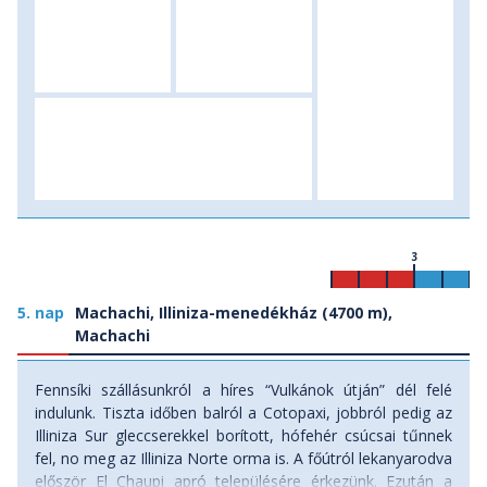
3
5. nap
Machachi, Illiniza-menedékház (4700 m),
Machachi
Fennsíki szállásunkról a híres “Vulkánok útján” dél felé
indulunk. Tiszta időben balról a Cotopaxi, jobbról pedig az
Illiniza Sur gleccserekkel borított, hófehér csúcsai tűnnek
fel, no meg az Illiniza Norte orma is. A főútról lekanyarodva
először El Chaupi apró településére érkezünk. Ezután a