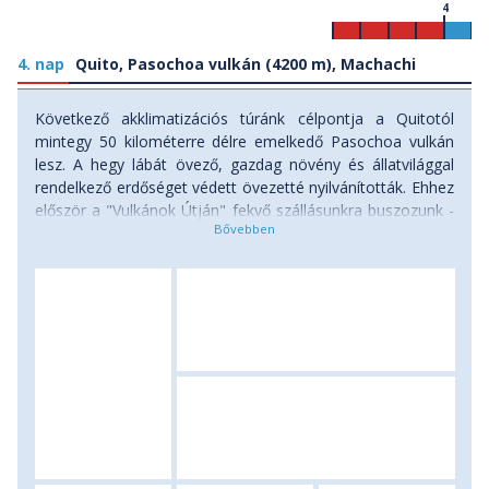
4
4. nap
Quito, Pasochoa vulkán (4200 m), Machachi
Következő akklimatizációs túránk célpontja a Quitotól
mintegy 50 kilométerre délre emelkedő Pasochoa vulkán
lesz. A hegy lábát övező, gazdag növény és állatvilággal
rendelkező erdőséget védett övezetté nyilvánították. Ehhez
először a "Vulkánok Útján" fekvő szállásunkra buszozunk -
ahol csatlakoznak hozzánk hegyi vezetőink. Túránk 3400
méteres magasságban igazi esőerdei környezetben indul,
az állandóan párás levegőben a fákat vastag mohatakaró
borítja, az ágak között színes virágok, orchideák, broméliák
sokasága, a földön bambuszligetek és páfrányok.
Ösvényünk először szelíden, majd egyre meredekebben
emelkedik, mígnem 3600 méter környékén ligetessé válik a
táj, s elérjük az Andok tipikus magashegységi növényzete,
a paramo vidékét. Innen már kitárulkozik a táj, végül jópár
kaptató után megérkezünk a 4200 méter magas Pasochoa
vulkán csipkézett csúcsára. A túra után a vulkánóriások
közötti fennsíkon, 3500 méteren fekvő vendégház-