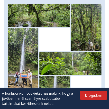
látványos Hola Vida vízeséshez sétálunk, ahol testközelből
tapasztalhatjuk meg a dzsungel hangulatát,
madárhangokkal és buja növényzettel körülvéve. A
folyóparton fa kenukba szállunk, és egy rövid, de
hangulatos hajózáson veszünk részt a Pastaza folyón. A
program következő fénypontja az Indichuris kilátó,
ahonnan lélegzetelállító panoráma nyílik az Amazonas-
medence peremvidékére, a kígyózó folyóra és az esőerdők
végtelenjére. Útközben gyakran látunk oropendulákat,
papagájokat és más trópusi madarakat. A nap során helyi
fogadóban ebédelünk, egyszerű, friss alapanyagokból
készült amazóniai ételekkel. Hazafelé egy indián
közösségnél is megállunk, ahol bepillantást nyerhetünk a
helyiek mindennapjaiba. Ez a program ideális választás
azoknak, akik egy aktív, mégis könnyen teljesíthető
dzsungelélményt keresnek Ecuadorban. Szállás: szálloda,
ellátás: reggeli.
Chimborazo-mászók:
A hegycsúcs még majd' 2500
A honlapunkon cookiekat használunk, hogy a
Elfogadom
méterrel fölöttünk van, de a következő éjszakázó helyünk
jövőben minél személyre szabottabb
is 1500-al - ez ebben a magasságban hatalmas
tartalmakat készíthessünk neked.
szintkülönbség. Délelőtt rápihenünk az előttünk álló