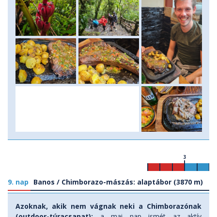
3
9. nap
Banos / Chimborazo-mászás: alaptábor (3870 m)
Azoknak, akik nem vágnak neki a Chimborazónak
(outdoor-túracsapat):
a mai nap ismét az aktív