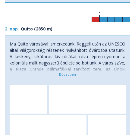
1
2. nap
Quito (2850 m)
Ma Quito városával ismerkedünk. Reggeli után az UNESCO
által Világörökség részének nyilvánított óvárosba utazunk.
A keskeny, sikátoros kis utcákat róva lépten-nyomon a
koloniális múlt nagyszerű épületeibe botlunk. A város szíve,
a Plaza Grande pálmafákkal tarkított tere, az Elnöki
palotával és a Katedrálissal. Innen egy utcányira találjuk a
jezsuiták híres Arany Templomát, majd a kis utcák közül
kiérve Ecuador egyik leglátványosabb terére, a
macskakövekkel kirakott, tágas Szent Ferenc-térre jutunk.
A tér névadó kolostorát mindössze néhány héttel Quito
alapítása után, 1534-ben kezdték építeni, máig ez a város
legnagyobb koloniális épülete. Kettős tornyával, fehérre
meszelt falaival, a háttérben a Rucu Pichincha vulkán
csipkézett gerincével igazán lenyűgöző látványt nyújt.
Innen felsétálhatunk a Panecillo kilátóhoz, ahonnan velünk