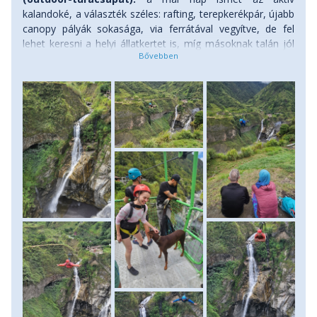
kalandoké, a választék széles: rafting, terepkerékpár, újabb
canopy pályák sokasága, via ferrátával vegyítve, de fel
lehet keresni a helyi állatkertet is, míg másoknak talán jól
fog esni a lazulás a helyi fürdőkben, avagy szimplán egy
könnyed nap ebben a rendkívül hangulatos kisvárosban.
Szállás: szálloda, ellátás: reggeli.
Chimborazo mászók:
a cél a környezete fölé 4 km-rel
magasodó óriás lába, így újra a nagy magasságok felé
fordulunk. Riobamba városán keresztül a paramo határára
autózunk, ahol a Chimborazóra nagyszerű rálátást adó
alaptáborunk vendégházai várnak. Szállás: vendégház,
ellátás: reggeli, vacsora.