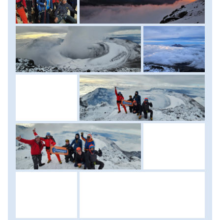
gleccserhasadékokat kerülgetünk, hóhidakon kelünk át,
néhol akár kisebb, fix köteles mászás is előfordulhat. Kb. 7
órás menet és az utolsó meredekebb, az olvadás miatt
már jégmentes szakasz leküzdése után, már éppen
világosban érjük el a kráter peremét - itt ismét jégen járva,
ahonnan döbbenetes panorámában gyönyörködhetünk.
Alattunk a Cotopaxi gyomra, míg a horizonton tiszta
időben a Cimborazzo (6323 m), az Antisana (5753 m), a
Cayambe (5730 m), és a szomszédos Illiniza csúcsok
magasodnak. A csúcsfotók elkészülte után még jó 3-4 órás
ereszkedés vár ránk a menedékházig, majd vissza a
parkolóba, terepjáróinkhoz. A Cotopaxi Nemzeti Parkot
elhagyva, a völgybe ereszkedve és buszba átszállva a
“Vulkánok útján” folytatjuk utunkat az elkövetkező napok
adrenalin őrületét és a tökéletes regenerációt egyaránt
biztosító Banos hangulatos települése felé. Aki még bírja,
azokkal este már az egyik hangulatos fürdőben lazíthatunk,
majd egy remek vacsorával koronázhatjuk meg
remélhetőleg sikeres csúcsmászásunkat. Szállás: matrac
tábor, ellátás: éjszakai frissítő, könnyű ebéd. (Túra
szintkülönbsége: 1100 méter fel, 1300 méter le, menetidő:
7-8 óra fel, 3-4 óra lefelé)