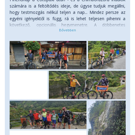
számára is a feltöltődés ideje, de úgyse tudjuk megállni,
hogy testmozgás nélkül teljen a nap... Mindez persze az
egyéni igényektől is függ, rá is lehet teljesen pihenni a
következő, opcionális hegymenetre. A döbbenetes
környezetben, a napjainkban is gyakran aktív Tungurahua
vulkán lábánál, a Pastaza-folyó kanyonjában épült Banos
az ideális helyszín a hegymászás utáni regenerálódásra
épp úgy, mint az aktív kalandok kedvelőinek. Mi sem
tétovázunk sokat, reggeli után terepkerékpárokra
pattanunk, és a Pastaza-folyó kanyonja mentén suhanunk,
néhol alagutakon át, néha vízesések alá állva egy kis
hűsölésre. Mert itt már érezzük Amazónia közelségét,
meleg van, a levegő párás, a környező dús erdőségekből
mindenütt vízesések zubognak alá a meredek
hegyoldalakon. Útközben képtelenség ellenállni, hogy ki ne
próbáljuk a suhanást a szurdok fölé kifeszített zip-line
pályák egyikén! Majd azt eldönteni lesz nehéz, melyik
vízeséshez ereszkedjünk alá... Természetesen mi a
leglátványosabbat, a Pailón del Diablo dübörgő
vízfüggönyét választjuk. Egy aktív, rendkívül látványos nap
után térünk vissza Banosba, ahol újra remek éttermek