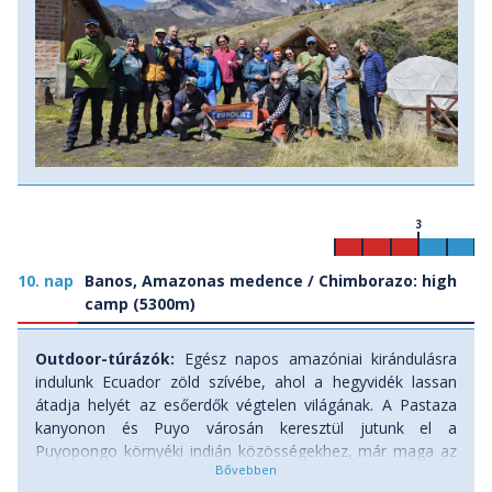
3
10. nap
Banos, Amazonas medence / Chimborazo: high
camp (5300m)
Outdoor-túrázók:
Egész napos amazóniai kirándulásra
indulunk Ecuador zöld szívébe, ahol a hegyvidék lassan
átadja helyét az esőerdők végtelen világának. A Pastaza
kanyonon és Puyo városán keresztül jutunk el a
Puyopongo környéki indián közösségekhez, már maga az
út is élmény. Az esőerdőben vezetett túra során a