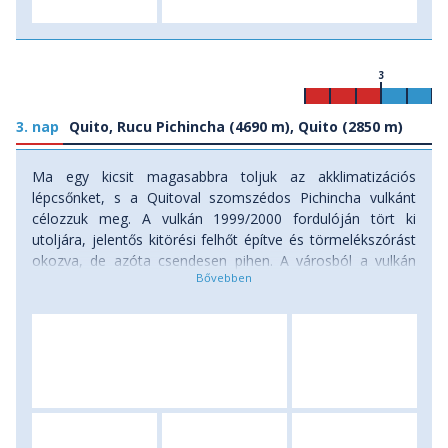
3
3. nap
Quito, Rucu Pichincha (4690 m), Quito (2850 m)
Ma egy kicsit magasabbra toljuk az akklimatizációs
lépcsőnket, s a Quitoval szomszédos Pichincha vulkánt
célozzuk meg. A vulkán 1999/2000 fordulóján tört ki
utoljára, jelentős kitörési felhőt építve és törmelékszórást
okozva, de azóta csendesen pihen. A városból a vulkán
peremére felvonóval utazunk, így alig 15 perc alatt
áthidalhatunk több, mint 1200 méteres szintkülönbséget. A
felvonó felső állomásától, 4100 méteres magasságból
indul mai túránk a 4690 méteres csúcs irányába. Alattunk
Quito városa, körülöttünk a paramo füves térsége, a
távolból pedig a hófödte vulkánok fehér sapkái
incselkednek velünk. Időjárási viszonyok függvényében 4-5
órát túrázunk a 4000 méter fölötti magasságban, de csak