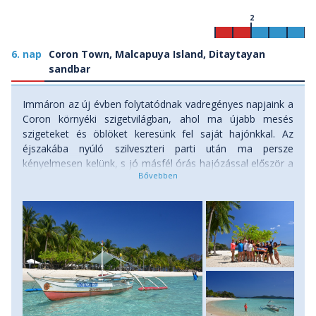
2
6. nap
Coron Town, Malcapuya Island, Ditaytayan
sandbar
Immáron az új évben folytatódnak vadregényes napjaink a
Coron környéki szigetvilágban, ahol ma újabb mesés
szigeteket és öblöket keresünk fel saját hajónkkal. Az
éjszakába nyúló szilveszteri parti után ma persze
kényelmesen kelünk, s jó másfél órás hajózással először a
Ditaytayan sandbar-hoz, azaz egy tengerbe nyúló,
különösen szép homokpadhoz igyekszünk, ahol a
homokzátony egyik oldalán a sekély vízben úszkálhatunk,
míg a másik oldal a mély vízzel és a változatos
korallzátonyokkal remek sznorkelezési lehetőséget kínál. A
helyiek úgy tartják, hogy a környező szigetek körül a víz
olyan tiszta, mint sehol máshol a világon. Természetesen
ennek utánajárva merülünk mi is minél többször a víz alá,
hogy hatalmas, érintetlen korallmezők között élvezzük ki a
tengeri élővilág csodáit. Kései ebédünket a Malcapuya