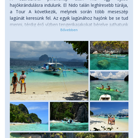
hajókirándulásra indulunk. El Nido talán leghíresebb túrája,
a Tour A következik, melynek során több meseszép
lagúnát keresünk fel. Az egyik lagúnához hajónk be se tud
menni, térdig érő vízben tengerikajakokat bérelve juthatunk
csak el a függőleges sziklákkal bekerített rejtett vízi
világhoz. Másik helyen víz alá bukva kell átbújni egy
hatalmas sziklafal mögé, hogy élvezhessük a világtól elzárt
homokos partot. Ebédünket egy sziklafal árnyékában
fogyasztjuk el, majd lazítunk a parton. Természetesen
szigetről szigetre hajózva szakítunk elegendő időt, hogy
búvármaszkban és légzőcsővel felszerelkezve
gyönyörködhessünk a tarka, színpompás trópusi
korallokban, halakban. Szállás: szálloda, ellátás: reggeli, a
hajókiránduláson ebéd.