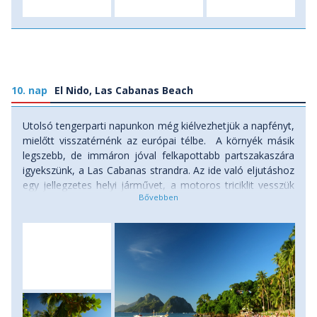
10. nap
El Nido, Las Cabanas Beach
Utolsó tengerparti napunkon még kiélvezhetjük a napfényt,
mielőtt visszatérnénk az európai télbe. A környék másik
legszebb, de immáron jóval felkapottabb partszakaszára
igyekszünk, a Las Cabanas strandra. Az ide való eljutáshoz
egy jellegzetes helyi járművet, a motoros triciklit vesszük
igénybe. A motoros tricikli tulajdonképpen egy oldalkocsis
motorkerékpár, látványos, áramvonalas „karosszériával”.
Akik a canopy után további izgalmakra vágynak,
kipróbálhatják a nemrég átadott zipline-t. A pazar
panorámát kínáló drótkötélpálya egy kisebb csúcsról
indulva a strand és a pálmafák fölött elsuhanva egy
partközeli kis szigeten ér véget, ahonnan egy földnyelven
tudunk visszasétálni strandunkra. De aki csak lazulni,