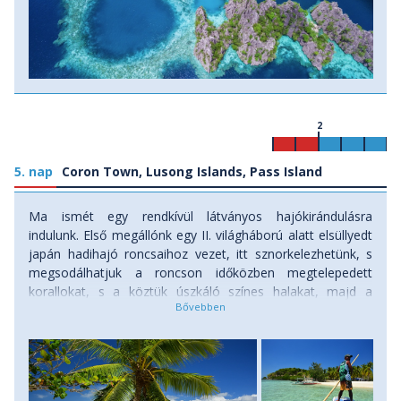
2
5. nap
Coron Town, Lusong Islands, Pass Island
Ma ismét egy rendkívül látványos hajókirándulásra
indulunk. Első megállónk egy II. világháború alatt elsüllyedt
japán hadihajó roncsaihoz vezet, itt sznorkelezhetünk, s
megsodálhatjuk a roncson időközben megtelepedett
korallokat, s a köztük úszkáló színes halakat, majd a
Lusong korallkert ugyancsak különleges, érintetlen
korallmezői következnek. A korallmező szélén csobbanunk
a vízbe, majd a tenger áramlatát kihasználva sodródunk a
korallok fölött, míg a hajónk pár száz méterrel odébb
felvesz bennünket. Innen a Pass Island idilli, pálmafákkal