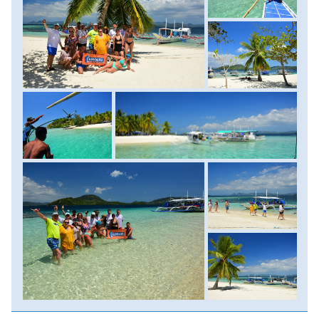
teli strandja következik, ahol nincs más dolgunk, mint
elfogyasztani ebédünket, s átadni magunkat a tengerparti
könnyed lazulásnak. Szállásunkra visszatérve elmehetünk
egy lelazító masszázsra az elkövetkező napok kalandjaira
rákészülve, majd belevetjük magunkat a szilveszteri
éjszakába! Szállás: szálloda, ellátás: reggeli.