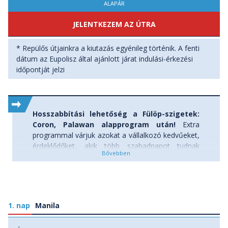
ALAPÁR
JELENTKEZEM AZ ÚTRA
* Repülős útjainkra a kiutazás egyénileg történik. A fenti
dátum az Eupolisz által ajánlott járat indulási-érkezési
időpontját jelzi
Hosszabbítási lehetőség a Fülöp-szigetek:
Coron, Palawan alapprogram után!
Extra
programmal várjuk azokat a vállalkozó kedvűeket,
érdeklődőket, akik több szabadnapot tudnak
szánni erre a csodálatos térségre, hogy velünk
tartsanak a Boracay-sziget hosszabbításra.
Boracay nem csak a Fülöp-szigetek, de egyben a
világ egyik leghíresebb szigete: fehér homok,
pálmafák, kristálytiszta, türkizkék tenger – ahogy
1. nap
Manila
az a „nagykönyvben” meg van írva.
A kiegészítő
program felára 249.000 Ft.
A kiegészítő