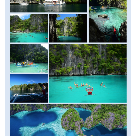
tavat csodálhatjuk meg, amelyben aztán később
természetesen meg is fürödhetünk. A további programok
során megnézzük még a hasonlóan döbbenetes fekvésű
Twin Lagoons-t, strandolunk a CYC Beach-en, illetve
sznorkelezünk a Siete Picados korallszirtjei között.
Látványos programunk után a délutáni órákban térünk
vissza szállásunkra. Szállás: szálloda, ellátás reggeli.