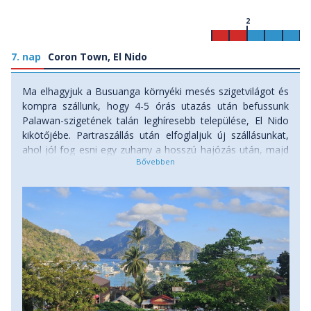
2
7. nap
Coron Town, El Nido
Ma elhagyjuk a Busuanga környéki mesés szigetvilágot és
kompra szállunk, hogy 4-5 órás utazás után befussunk
Palawan-szigetének talán leghíresebb települése, El Nido
kikötőjébe. Partraszállás után elfoglaljuk új szállásunkat,
ahol jól fog esni egy zuhany a hosszú hajózás után, majd
felfrissülve belevethetjük magunkat a Coronnál sokkal
pörgősebb, nyüzsgőbb kisváros éjszaki életébe. Remek
éttermek, bárok közül válogathatunk, kétségtelenül jól fog
esni a gyönyörű kirándulások után újra élvezni a civilizáció
vívmányait is. Amennyiben időnk engedi, a napnyugta
varázslatos fényeit a környék legfelkapottabb napnyugta
néző partszakaszán várjuk be, jófajta rumok és jó zene
mellett. El Nidoban négy éjszakát töltünk. Szállás: szálloda,
ellátás: reggeli.