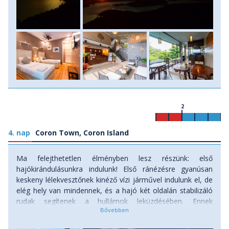
2
4. nap
Coron Town, Coron Island
Ma felejthetetlen élményben lesz részünk: első
hajókirándulásunkra indulunk! Első ránézésre gyanúsan
keskeny lélekvesztőnek kinéző vízi járművel indulunk el, de
elég hely van mindennek, és a hajó két oldalán stabilizáló
rudak segítenek a hullámok leküzdésében. Ennek
köszönhetően minimális a tengeribetegség esélye. Fel kell
készülni ugyanakkor, hogy a hajók néhány esetben csak