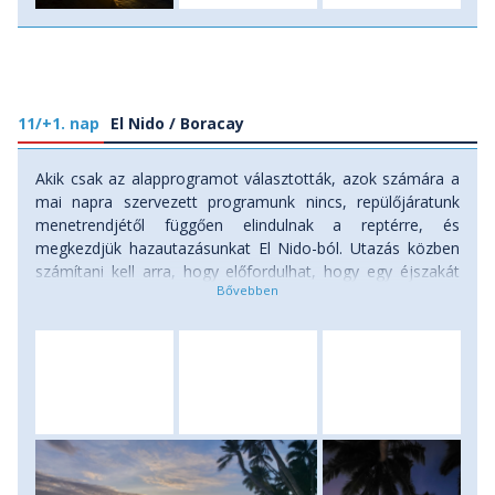
11/+1. nap
El Nido / Boracay
Akik csak az alapprogramot választották, azok számára a
mai napra szervezett programunk nincs, repülőjáratunk
menetrendjétől függően elindulnak a reptérre, és
megkezdjük hazautazásunkat El Nido-ból. Utazás közben
számítani kell arra, hogy előfordulhat, hogy egy éjszakát
egyénileg még Manilában kell tölteni. Ellátás: reggeli.
Aki a hosszabbításra is velünk tart, azokkal egy belföldi
járattal ma átrepülünk a Caticlan reptérre, ahonnan
komppal és kisbusszal utazva érkezünk meg szállásunkra,
Boracay-szigetére, ahol a következő három éjszakát
töltjük. A szobák elfoglalása után rögtön a tengerhez
igyekszünk, hogy csobbanjunk egyet a a pálmafákkal
övezett, hófehér homokos parton, s megcsodáljuk a