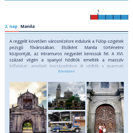
1
2. nap
Manila
A reggelit követően városnézésre indulunk a Fülöp-szigetek
pezsgő fővárosában. Elsőként Manila történelmi
központját, az Intramuros negyedet keressük fel. A XVI.
század végén a spanyol hódítók emelték a masszív
kőfalakat, amelyek évszázadokon át védték a gyarmati
közigazgatás és az egyházi vezetők központját. Sétánk
során megelevenedik előttünk a spanyol gyarmati korszak
hangulata: macskaköves utcák, erkélyes koloniális
épületek, történelmi terek és templomok idézik fel a több
mint háromszáz éves spanyol uralom emlékeit.
Meglátogatjuk a legendás Fort Santiago erődöt, amely
Manila egyik legismertebb történelmi emlékhelye. Az erőd
falai között raboskodott a nemzeti hősként tisztelt José
Rizal is kivégzése előtt. Ezután felkeressük a a katedrális
lenyűgöző épületét, amely a Fülöp-szigetek katolikus