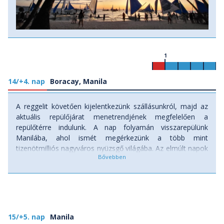
1
14/+4. nap
Boracay, Manila
A reggelit követően kijelentkezünk szállásunkról, majd az
aktuális repülőjárat menetrendjének megfelelően a
repülőtérre indulunk. A nap folyamán visszarepülünk
Manilába, ahol ismét megérkezünk a több mint
tizenötmilliós nagyváros nyüzsgő világába. Az elmúlt napok
trópusi szigetei, pálmafás tengerpartjai és korallzátonyai
után újra megtapasztaljuk a Fülöp-szigetek modern,
kozmopolita arcát. Napnyugta után közös búcsúvacsorára
indulunk. Egy hangulatos, lehetőség szerint panorámás
skybar vagy tetőteraszos étteremben foglalunk helyet,
ahonnan lenyűgöző kilátás nyílik Manila esti fényeire és a
15/+5. nap
Manila
felhőkarcolók sokaságára. A vacsora során felidézzük az