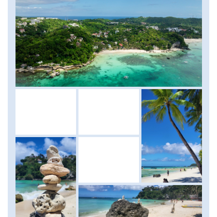
nyugodtabb környezetben, de a hangulatos kis tengeröblök
szerencsére mindenki számára elérhetőek. Itt töltjük a
napunk nagy részét, majd napnyugtára visszatérünk a
központi részre (Station 2.) Itt a vállalkozó kedvűek kis
vitorlásokat is bérelhetnek, hogy ezúttal nem a partról,
hanem a tengerről nézve csodálják meg a messze földön
híres naplementét. Szállás: szálloda, ellátás: reggeli.