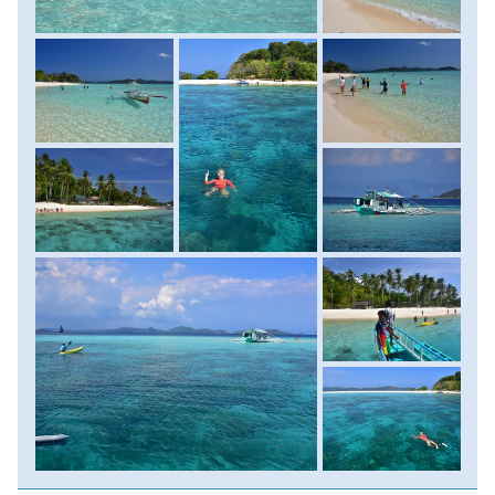
island csendes parti vízein fogyasztjuk el, majd nem marad
más hátra, mint egy hatalmas strandolás a pálmafákkal
övezett, fehér fövenyes, türkizkék vízű öbölben, ahol újra
különlegesen szép víz alatti világ tárul elénk az
"Akváriumnál." Napunk vége felé aztán befutunk Coron
Town kikötőjébe, s visszatérünk a már ismerős
szállásunkra, s este már újra valamelyik remek étteremben
ízlelhetjük meg a helyi speciálitásokat. Szállás: szálloda,
ellátás: reggeli, a hajókiránduláson ebéd.