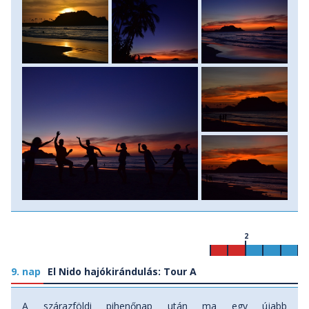
2
9. nap
El Nido hajókirándulás: Tour A
A szárazföldi pihenőnap után ma egy újabb