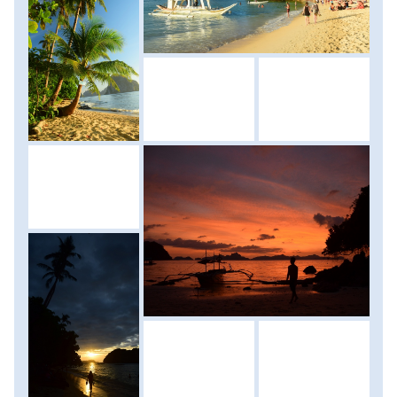
napozni, úszkálni szeretne, az is megtalálja itt számítását.
A pálmafák, a tenger, s a közeli bár kínálata kétségtelenül
emlékezetessé teszi utolsó napunkat és esténket a
Paradicsomban... Szállás: szálloda, ellátás: reggeli.