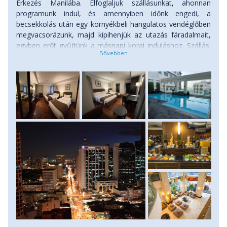
Érkezés Manilába. Elfoglaljuk szállásunkat, ahonnan
program az alap programkiírásban szereplő
programunk indul, és amennyiben időnk engedi, a
tervezett menetrend után indul, azaz számodra
a
becsekkolás után egy környékbeli hangulatos vendéglőben
teljes program 2026. december 27-én indul
megvacsorázunk, majd kipihenjük az utazás fáradalmait,
Manilában és 2027. január 10-én ér véget
egyben erőt gyűjtünk a másnapi korai induláshoz. Szállás:
ugyancsak Manilában.
Kérjük, hogy részvételi
szálloda.
szándékodat időben jelezd felénk! A kiegészítő
program
minimum 8 fő
jelentkezése esetén
indul.