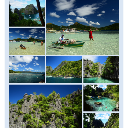
úszva, vagy a derékig érő vízbe begyalogolva közelíthetők
meg, felszerelésünket mindenképp vízálló táskákba tegyük!
Ilyen táskákat a kikötőben, vagy a városban sétálva úton-
útfélen jó áron beszerezhetünk. Felpakolva ivóvízzel,
élelmiszerrel és sznorkel felszereléssel kihajózunk a
környező szigetvilág felfedezésére. Délkelet-Ázsia egyik
legszebb szigetcsoportja vár minket. A kristálytiszta vízben
magasodnak a méregzöld trópusi növényzettel borított
mészkősziklák, szigetek, melyek mélye felderítésre váró
lagúnákat, strandokat rejt, a körülöttük lévő víz alatt pedig
korallok és a köztük élő halak színes és nyüzsgő világa
várja az utazót. Elsőként a Busuanga-szigeten fekvő Coron
Town-tól egy jó fél órányi hajóútra található azonos nevű
sziget, Coron felé vesszük az irányt. A sziget már
önmagában is rendkívül különleges, hiszen a tűéles
mészkőcsipkék formálta tájon úgy érezhetjük magunkat,
mintha egy másik bolygón lennénk. A vad táj azonban
megannyi szépséget rejt, melyekért csupán egy néhány
tízperces, ám annál meredekebb túrát kell megcsinálnunk.
Az első kilátópontunkból a kristálytiszta vizű, a kék és a
zöld valószínűtlenül sok árnyalatában pompázó Kayangan-