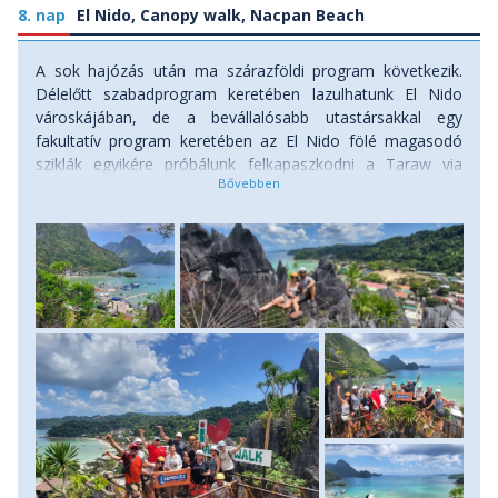
8. nap
El Nido, Canopy walk, Nacpan Beach
A sok hajózás után ma szárazföldi program következik.
Délelőtt szabadprogram keretében lazulhatunk El Nido
városkájában, de a bevállalósabb utastársakkal egy
fakultatív program keretében az El Nido fölé magasodó
sziklák egyikére próbálunk felkapaszkodni a Taraw via
ferrata / canopy útvonalon egy csodás panorámáért, majd
ebédünket már az egyik tengerparti étterem teraszán ülve
fogyaszthatjuk el. Ebéd után némi szieszta, majd a mai nap
fő programpontja következik: a Nacpan Beach. Elhagyjuk El
Nido városkát, és körülbelül jó egy órás buszozás után
jutunk el egy felejthetetlen partszakaszra, a Nacpan
Beachre. A tíz-húsz, pálmafák alatt hűsölő turista és helyi
halász szinte fel se tűnik a sok száz méteres aranyló
homokos parton. Egy rövid sétával teljesen elhagyatott
partszakaszokat fedezhetünk fel, ahol senkivel sem kell
megosztani a strandolás örömeit. Egy tengerpari bárban
koktélozhatunk, itt várjuk meg a napnyugta egyedüli
fényeit, majd szürkület környékén indulunk vissza El
Nidoba. Szállás: szálloda, ellátás: reggeli.