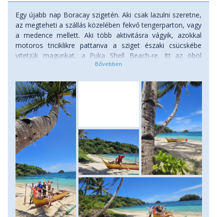
Egy újabb nap Boracay szigetén. Aki csak lazulni szeretne,
az megteheti a szállás közelében fekvő tengerparton, vagy
a medence mellett. Aki több aktivitásra vágyik, azokkal
motoros triciklikre pattanva a sziget északi csücskébe
vitetjük magunkat, a Puka Shell Beach-re. Itt az öböl
végébe elsétálva szinte csak magunk leszünk, s a pálmafák
alatt elheveredve lazulhatunk az intenzív hajós kalandok
után, s utoljára még kiélvezhetjük a csobbanást a hófehér
homokos partszakaszon. De elmehetünk egy másik, közeli
öbölbe is, ahol remek sznorkelezési lehetőség kínálkozik a
part közeli vizekben. Az áramlatokra itt is vigyázni kell,
cserébe érintetlen korallmezők fölött suhanhatunk, míg a
parton sudár pálmafák árnyékában pihenhetünk meg két
sznorkelezés között, hideg sört vagy friss kókuszdiólevet
kortyolva. Igazi Eupolisz-konform hely ez is, távol a turisták
tömegeitől. Napnyugtára persze ma is visszatérhetünk a
pezsgő nyugati partra, ahol sokan lesznek, de a napnyugta
fényei minden nap mások, s újra és újra
elvarázsolnak. Szállás: szálloda, ellátás: reggeli.