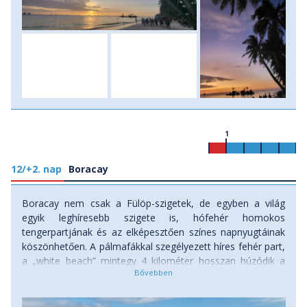
messze földön híres Boracay-i napnyugta fényeit. Szállás:
szálloda, ellátás: reggeli.
1
12/+2. nap
Boracay
Boracay nem csak a Fülöp-szigetek, de egyben a világ
egyik leghíresebb szigete is, hófehér homokos
tengerpartjának és az elképesztően színes napnyugtáinak
köszönhetően. A pálmafákkal szegélyezett híres fehér part,
a „white beach” mintegy 4 kilométer hosszan húzódik a
sziget nyugati partvonalán, több szakaszra van bontva, mi
a mai nap folyamán az északi részre, a Station 1
környékére igyekszünk. Itt a luxus szállodák találhatóak,