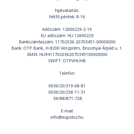
Nyitvatartás:
hétfő-péntek: 8-16
Adószám: 12600229-2-19
EU adószám: HU 12600229
Bankszámlaszám: 11702036-20703451-00000000
Bank: OTP Bank, H-8200 Veszprém, Brusznyai Árpád u. 1.
IBAN: HU94117020362070345100000000
SWIFT: OTPVHUHB
Telefon:
0036/20/319-08-81
0036/20/258-11-31
06/88/871-728
E-mail:
info@eupolisz.hu