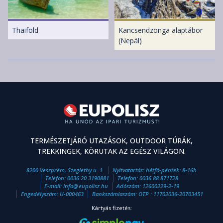
Thaiföld
Kancsendzönga alaptábor
(Nepál)
TERMÉSZETJÁRÓ UTAZÁSOK, OUTDOOR TÚRÁK,
TREKKINGEK, KÖRUTAK AZ EGÉSZ VILÁGON.
8200 Veszprém, Szeglethy u. 1.
Nyitvatartás: hétfő-péntek: 8-16h
Telefon:
0036 20 3190881
Telefon:
0036 88 871728
E-mail:
info
@
eupolisz.hu
Adószám: 12600229-2-19
Engedélyszám: U-000463
Bankszámlaszám: OTP : 11702036-20703451
Kártyás fizetés: