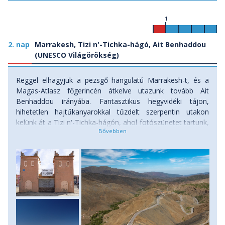
1
2. nap
Marrakesh, Tizi n'-Tichka-hágó, Ait Benhaddou
(UNESCO Világörökség)
Reggel elhagyjuk a pezsgő hangulatú Marrakesh-t, és a
Magas-Atlasz főgerincén átkelve utazunk tovább Ait
Benhaddou irányába. Fantasztikus hegyvidéki tájon,
hihetetlen hajtűkanyarokkal tűzdelt szerpentin utakon
kelünk át a Tizi n'-Tichka-hágón, ahol fotószünetet tartunk,
berber árusoktól kristályokat és őskövületeket
vásárolhatunk. A Magas-Atlaszból leérve, a délutáni
órákban érkezünk Marokkó egyik legszebb, de
mindenképpen leghíresebb erődjéhez, a remekbeszabott
Ait Benhaddou kasbához. A többször is felújított erődváros
olyan híres filmek színhelyéül szolgált, mint az Arábiai
Lawrence, a Názáreti Jézus, vagy a Gladiátor, s mára az
Unesco Világörökség részévé nyilvánították. A nyaranta
kiszáradt Ounila folyó medrén átkelve jutunk be a városka