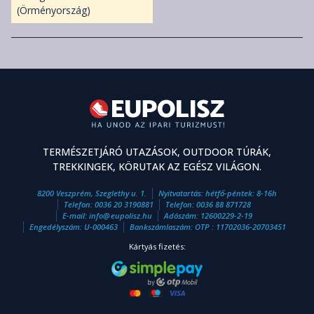
(Örményország)
TERMÉSZETJÁRÓ UTAZÁSOK, OUTDOOR TÚRÁK,
TREKKINGEK, KÖRUTAK AZ EGÉSZ VILÁGON.
8200 Veszprém, Szeglethy u. 1.
Nyitvatartás: hétfő-péntek: 8-16h
Telefon:
0036 20 3190881
Telefon:
0036 88 871728
E-mail:
info
@
eupolisz.hu
Adószám: 12600229-2-19
Engedélyszám: U-000463
Bankszámlaszám: OTP : 11702036-20703451
Kártyás fizetés: