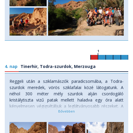
1
4. nap
Tinerhir, Todra-szurdok, Merzouga
Reggeli után a sziklamászók paradicsomába, a Todra-
szurdok meredek, vörös sziklafalai közé látogatunk. A
néhol 300 méter mély szurdok alján csordogáló
kristálytiszta vizű patak mellett haladva egy óra alatt
kényelmesen végigsétáljuk a leglátványosabb részeket. A
kora délutáni órákban megérkezünk utazásunk újabb
csúcspontjához, a Szaharába. Tiszta időben már messziről
feltűnnek előttünk Merzouga híres homokdűnéi. Az
alapvetően vöröses, de a napszakoktól függően színüket