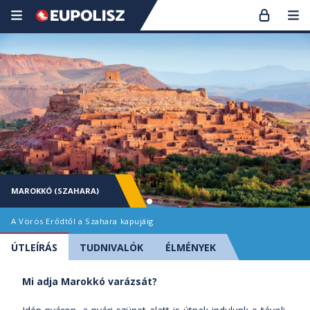
MAROKKÓ (SZAHARA)
A Vörös Erődtől a Szahara kapujáig
ÚTLEÍRÁS
TUDNIVALÓK
ÉLMÉNYEK
Mi adja Marokkó varázsát?