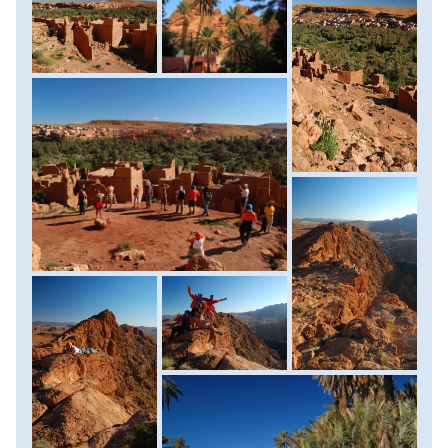
lábánál fekvő, elhagyott, félig romba dőlt vályog-városba
és az alatta elterülő datolyaligetbe. Szállásunkra
megérkezve egy ízletes vacsorával zárhatjuk a napot.
Szállás: szálloda, ellátás: reggeli.