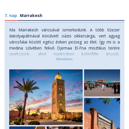
7. nap
Marrakesh
Ma Marrakesh városával ismerkedünk. A több tízezer
datolyapálmával körülvett oázis okkersárga, vert agyag
városfalai között egész évben pezseg az élet. Így mi is a
medina szívében fekvő Djemaa El-Fna misztikus terére
igyekszünk, ahol napközben különféle árusok,
mutatványosok, mesemondók és kígyóbűvölők tarka
forgataga ejt bámulatba. Megtekintjük a Marrakesh
szimbólumának számító 12. századi Koutoubia-mecset
minaretjét, a Bab Agnaou pompás díszkapuját, Szadida
dinasztia mór díszítésű síremlékét és a Bahia-palotát.
Délután szabadprogram keretében felkereshetjük
Marrakesh egy apró, de nagyon híres kertjét a Majorelle-
kertet, vagy a bazár-negyed apró utcácskáiban
alkudozhatunk szőttesekre, táskákra, berber és tuareg
ékszerekre. Este az alaposan átalakult téren lacikonyhák és
kifőzdék ínycsiklandozó illatai csábítanak, örömtüzek és
dobzene vár, s szinte megelevenedik előttünk az 1001