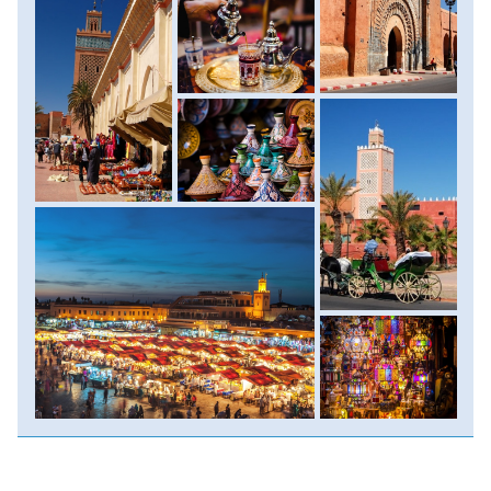
éjszaka varázslatos világa. Szállás: szálloda, ellátás: reggeli.