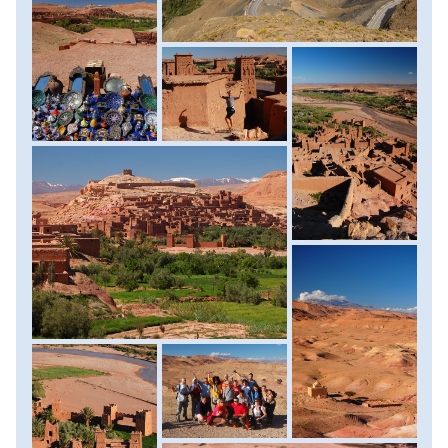
néhol már omladozó vályogházai közé. A legszebb
panorámát a szomszédos emelkedő tetejére érve
élvezhetjük, ahonnan nem csak a város épületeit, de a
folyómenti pálmaligeteket és a Hammada, a kősivatag
zord, kietlen pusztaságát is remekül beláthatjuk. Szállás:
szálloda, ellátás: reggeli.