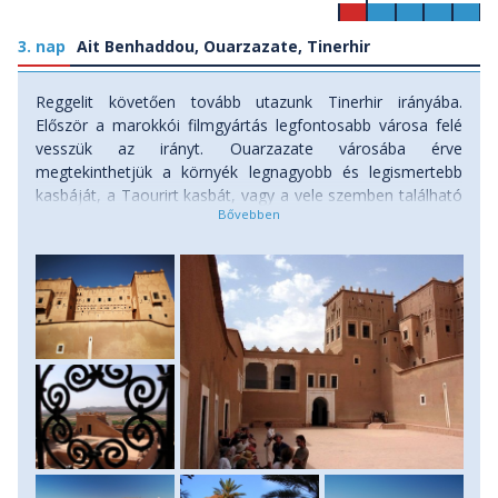
3. nap
Ait Benhaddou, Ouarzazate, Tinerhir
Reggelit követően tovább utazunk Tinerhir irányába.
Először a marokkói filmgyártás legfontosabb városa felé
vesszük az irányt. Ouarzazate városába érve
megtekinthetjük a környék legnagyobb és legismertebb
kasbáját, a Taourirt kasbát, vagy a vele szemben található
helyi Filmmúzeumban ismerkedhetünk az itt forgatott
filmek kellékeivel! Újra buszra szállunk, a Dadés-völgyön át,
az „ezer kasba” útján indulunk tovább, útközben pompás,
de nagyrészt már romos erődök, rózsaligetek és oázisok
mentén haladunk tovább a már egyre inkább megszokottá
váló, túlnyomórészt kősivatagos tájon. A kora délutáni
órákban érkezünk Tinerhir városába. A Todra-folyó partján
fekvő városka a környék egyik legszebb oázisa, melynek
több tízezer datolyapálmája, a patakpart gondosan művelt
kertjei döbbenetes kontrasztot képeznek az egyébiránt oly
jellemző kopársággal szemben. Szállásunk elfoglalása és
pihenés után rövid túrára indulunk a vörös sziklafalak