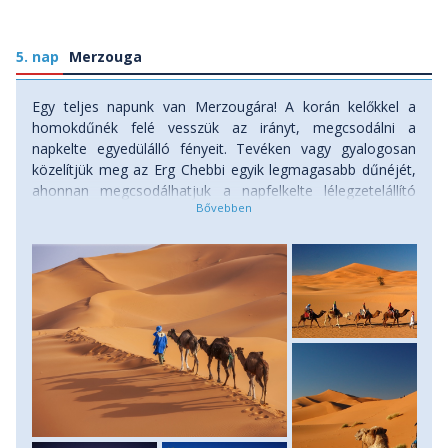
5. nap
Merzouga
Egy teljes napunk van Merzougára! A korán kelőkkel a
homokdűnék felé vesszük az irányt, megcsodálni a
napkelte egyedülálló fényeit. Tevéken vagy gyalogosan
közelítjük meg az Erg Chebbi egyik legmagasabb dűnéjét,
ahonnan megcsodálhatjuk a napfelkelte lélegzetelállító
látványát. Szállásunkra visszatérve megreggelizünk, majd a
napot tölthetjük akár pihenéssel, hűsöléssel a medence
partján, vagy tevegelhetünk a sivatagban, esetleg
befizethetünk egy quad túrára a homokdombok között.
Este újabb dűnetúrára indulhatunk - most a lenyugvó nap
fényében. Tökéletes alkalom fényképezésre, meditációra
vagy egyszerűen a természet szépségének élvezetére.
Ízletes berber vacsoránk után, a nap zárásaként lehetőség
van a csillagos égbolt csodálatára a sivatagi csendben.
Szállás: szálloda, ellátás: reggeli.