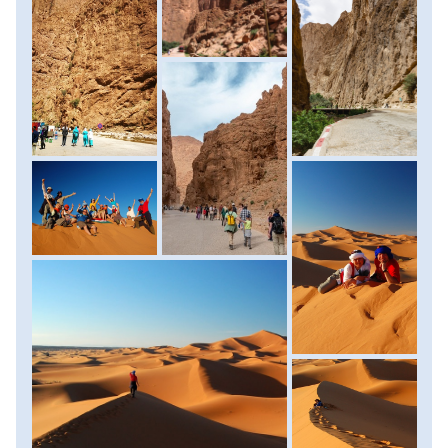
állandóan változtató dűnék a legnagyobbak Marokkóban.
1990-ben itt forgatták a Múmia című mozifilm sivatagi
jeleneteit. E homokdűnék közvetlen közelében, egy fogadó
lesz ezúttal szállásunk. Miután elhelyezkedtünk
szálláshelyünkön, a legmagasabb dűne megmászására
indulunk, hogy innen csodálhassuk meg a varázslatos
naplementét, majd az est beköszöntével a sivatagi égbolt
felett ragyogó csillagokat. Persze akár egy hatalmas
sivatagi homokvihart is kifoghatunk... Fogadónkba
visszatérve egy ízletes marokkói vacsorával koronázhatjuk
meg legfrissebb élményeinket. Szállás: szálloda, ellátás:
reggeli, vacsora.