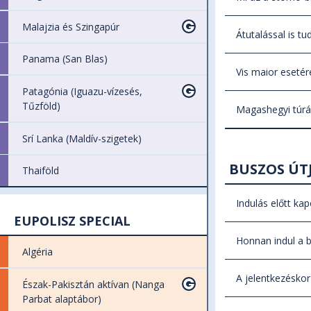
ellenőrizni
Utazásképtel
poggyászbizt
Malajzia és Szingapúr
Átutalással is tu
közeli rokon 
javasoljuk u
Panama (San Blas)
károd 80-100%
Igen. A bizto
meglepetés é
Vis maior esetére
Fontos!
számodra. Fo
Megkö
Patagónia (Iguazu-vízesés,
Vis maiorra 
az utazási sz
megfelelnie!
Tűzföld)
Magashegyi túrár
senki, így e
Mivel a legt
esemény vis m
Srí Lanka (Maldív-szigetek)
irodánkban m
BUSZOS ÚT
Thaiföld
a Biztosító k
felett legfel
Indulás előtt ka
EUPOLISZ SPECIAL
Buszos útja
Honnan indul a 
összefoglalja
Algéria
Buszos útjai
A jelentkezéskor
Észak-Pakisztán aktívan (Nanga
kiküldünk e-
Parbat alaptábor)
Buszos útjain
egyszer mega