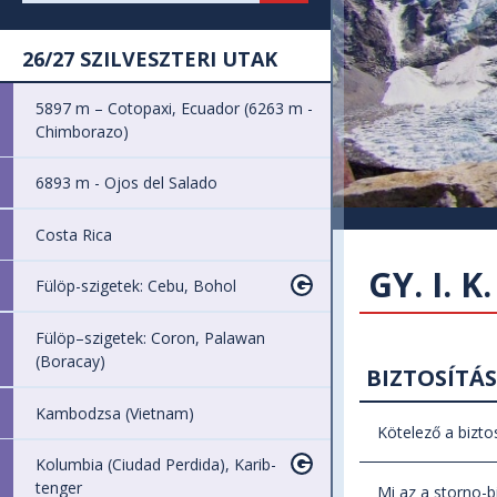
26/27 SZILVESZTERI UTAK
5897 m – Cotopaxi, Ecuador (6263 m -
Chimborazo)
6893 m - Ojos del Salado
Costa Rica
GY. I. K.
Fülöp-szigetek: Cebu, Bohol
Fülöp–szigetek: Coron, Palawan
(Boracay)
BIZTOSÍTÁ
Kambodzsa (Vietnam)
Kötelező a bizt
Kolumbia (Ciudad Perdida), Karib-
Utazási szer
tenger
Mi az a storno-bi