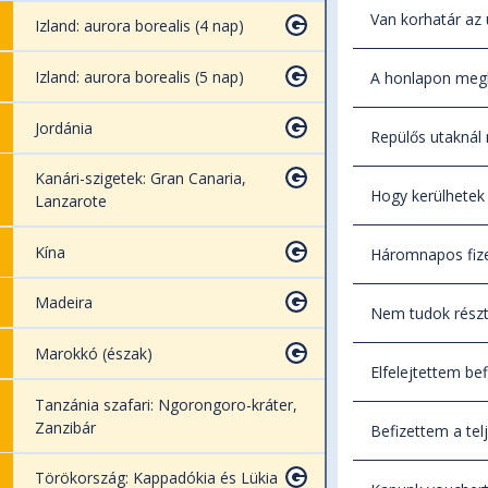
Minden 14 év
kedvezmény az
minél előbb j
szerződéssel 
Van korhatár az 
Izland: aurora borealis (4 nap)
utak saját s
Jellemzően n
kedvezménnye
Izland: aurora borealis (5 nap)
A honlapon megh
résztvevőtől
vételénél az 
Útjaink kín
hegymászó ut
Jordánia
Repülős utaknál 
telítettségét
állapotát, k
Kanári-szigetek: Gran Canaria,
Utazási szerz
kétheti rends
meghozatalá
Hogy kerülhetek 
Lanzarote
program Buda
Az utolsó hel
módon való e
Kína
Háromnapos fizet
együtt már me
megfelelő re
A visszaiga
van. Ha valak
Ezért van a r
Madeira
Nem tudok részt
Amennyiben e
tudjuk.
a konkrét uta
Marokkó (észak)
Magyarorszá
Elfelejtettem bef
Tanzánia szafari: Ngorongoro-kráter,
Ha valaki ki
Ha le kell m
Zanzibár
Befizettem a tel
szerződésünkb
lemondás eset
Az utazássze
Törökország: Kappadókia és Lükia