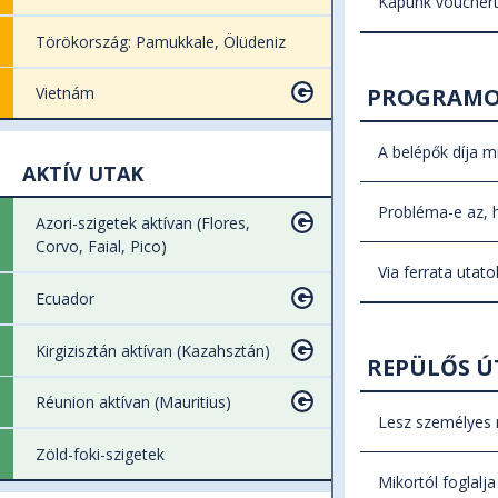
Kapunk vouchert,
kiállítani. 
Ha a lemondá
Törökország: Pamukkale, Ölüdeniz
Nincs szükség
csoport hazat
bruttó Tízeze
PROGRAM
Vietnám
Ha az Utas az
fizetni, a b
A belépők díja m
AKTÍV UTAK
lemondás (elá
A programok 
számától füg
Probléma-e az, 
Azori-szigetek aktívan (Flores,
igyekeznek m
Corvo, Faial, Pico)
Amennyiben a 
szeretne-e r
Az utazás me
Via ferrata utat
Ilyen esete
Ecuador
90 és 61 nap 
Irodánk a fe
nyugodtan fo
60 és 31 nap 
sisak… Haszn
Kirgizisztán aktívan (Kazahsztán)
REPÜLŐS Ú
30 napon belü
utolsó túrán 
a.
Réunion aktívan (Mauritius)
Amit kérünk,
Lesz személyes 
Zöld-foki-szigetek
A kár enyhíté
Repülős útj
Mikortól foglalja
hogy ha pl. b