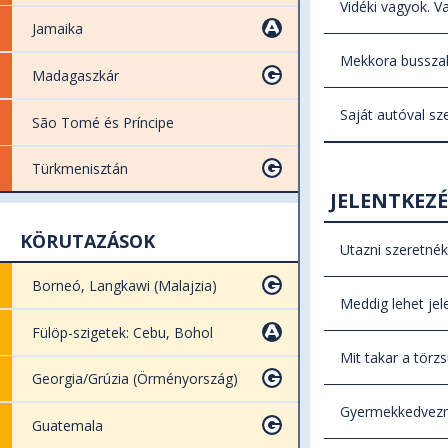
Vidéki vagyok. V
a foglalásoka
Jamaika
Előzetes eg
Mekkora busszal
autópályák pi
Madagaszkár
Kisbuszos út
Saját autóval sz
São Tomé és Príncipe
függően 48-5
Útjainkat cs
Türkmenisztán
nem értékesí
JELENTKEZ
utasokat. Am
KÖRUTAZÁSOK
Utazni szeretnék
Borneó, Langkawi (Malajzia)
Jelentkezés 
Meddig lehet jel
jelentkezés
Fülöp-szigetek: Cebu, Bohol
Útjainknál fe
információkr
Mit takar a tör
sem tudunk 
legkésőbb az
Georgia/Grúzia (Örményország)
Törzsutas re
várólistát, íg
A fizetésnek
Gyermekkedvez
már 10% a k
Guatemala
Ha nincs a ho
befizetéssel,