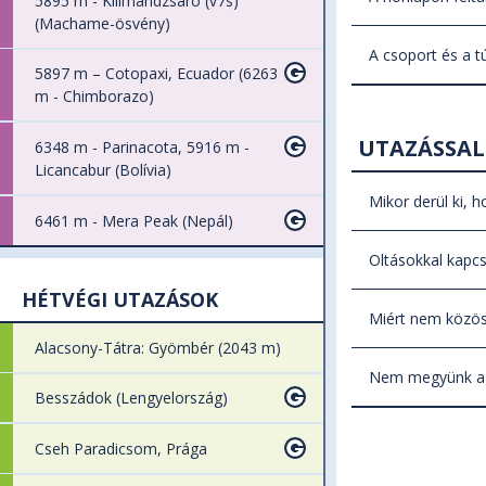
5895 m - Kilimandzsáró (v7s)
szolgáltatásá
indulási és é
(Machame-ösvény)
adsz meg, saj
Minden útnál 
Ez azért font
A csoport és a t
lesz az adot
5897 m – Cotopaxi, Ecuador (6263
nem lesz esél
A repülőjegy 
m - Chimborazo)
Előfordulhat
küldünk e-ma
szolgáltatásá
minden segít
az elérhetős
UTAZÁSSAL
6348 m - Parinacota, 5916 m -
Tájékoztatásu
Licancabur (Bolívia)
Mikor derül ki, 
6461 m - Mera Peak (Nepál)
Utazási szer
Oltásokkal kapc
hét nappal a
HÉTVÉGI UTAZÁSOK
Mivel a megfe
órával az ut
Miért nem közös
hogy időben k
utaslétszám.
Alacsony-Tátra: Gyömbér (2043 m)
Közös városn
955 5750.
miatt nem vár
Nem megyünk a t
megbüntetnén
Besszádok (Lengyelország)
Váratlan hel
magukat a vár
Cseh Paradicsom, Prága
alaposan felt
Túravezetőin