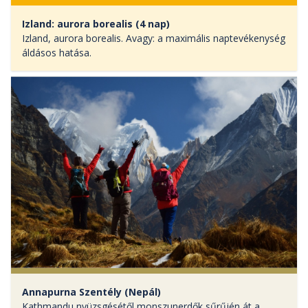
Izland: aurora borealis (4 nap)
Izland, aurora borealis. Avagy: a maximális naptevékenység
áldásos hatása.
Annapurna Szentély (Nepál)
Kathmandu nyüzsgésétől monszunerdők sűrűjén át a