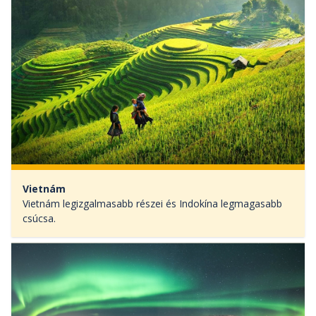
Vietnám
Vietnám legizgalmasabb részei és Indokína legmagasabb
csúcsa.