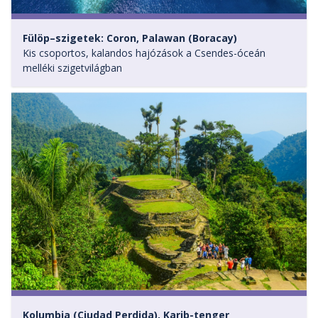
Fülöp–szigetek: Coron, Palawan (Boracay)
Kis csoportos, kalandos hajózások a Csendes-óceán
melléki szigetvilágban
Kolumbia (Ciudad Perdida), Karib-tenger