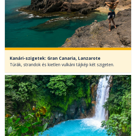
Kanári-szigetek: Gran Canaria, Lanzarote
Túrák, strandok és kietlen vulkáni tájkép két szigeten.