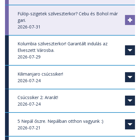
Fülöp-szigetek szilveszterkor? Cebu és Bohol már
gari.
2026-07-31
Kolumbia szilveszterkor! Garantált indulás az
Elveszett Városba.
2026-07-29
Újabb szilveszteri csoport jött össze, irány a Ciudad
Kilimanjaro csúcssiker!
Perdida és a Karib-tenger!
2026-07-24
Kolumbia (Ciudad Perdida), Karib-
15 főből mindenki sikeresen feljututt az Uhuru Peakre
Csúcssiker 2: Ararát!
tenger - szilveszterkor
(5895 m), nagy gratuláció nekik! Folytatás januárban!
2026-07-24
Dzsungeltúra az Elveszett Városba, karibi
lazítással a San Andres-szigeteken
17 fő sikeresen felért az Ararát 5137 méteres csúcsára!
5 Nepál őszre. Nepálban otthon vagyunk :)
659 000 Ft
Gratulálunk a csapatnak! :)
2026-07-21
10% törzsutas kedvezménnyel:
593 100 Ft
2026. december 28. - 2027. január 09.