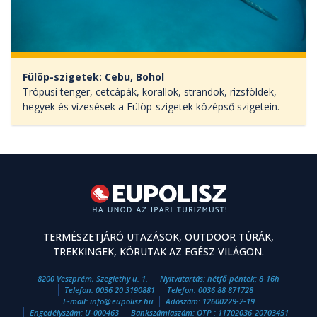
Fülöp-szigetek: Cebu, Bohol
Trópusi tenger, cetcápák, korallok, strandok, rizsföldek,
hegyek és vízesések a Fülöp-szigetek középső szigetein.
TERMÉSZETJÁRÓ UTAZÁSOK, OUTDOOR TÚRÁK,
TREKKINGEK, KÖRUTAK AZ EGÉSZ VILÁGON.
8200 Veszprém, Szeglethy u. 1.
Nyitvatartás: hétfő-péntek: 8-16h
Telefon:
0036 20 3190881
Telefon:
0036 88 871728
E-mail:
info
@
eupolisz.hu
Adószám: 12600229-2-19
Engedélyszám: U-000463
Bankszámlaszám: OTP : 11702036-20703451