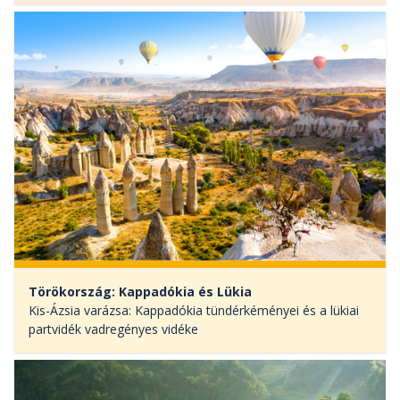
Törökország: Kappadókia és Lükia
Kis-Ázsia varázsa: Kappadókia tündérkéményei és a lükiai
partvidék vadregényes vidéke