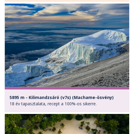
5895 m - Kilimandzsáró (v7s) (Machame-ösvény)
18 év tapasztalata, recept a 100%-os sikerre.