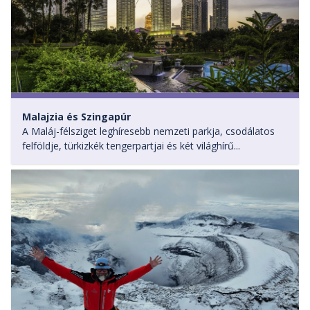
Malajzia és Szingapúr
A Maláj-félsziget leghíresebb nemzeti parkja, csodálatos
felföldje, türkizkék tengerpartjai és két világhírű...