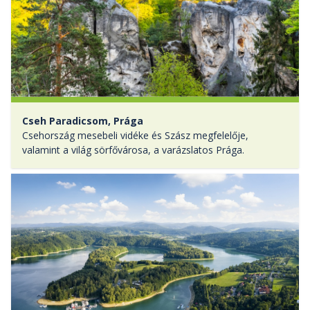
Nepál: Annapurna Szentély
Kathmandu nyüzsgésétől monszunerdők
sűrűjén át a Himalája szentélyéig
499 000 Ft
Csúcssiker 2: Ararát!
10% törzsutas kedvezménnyel:
449 100 Ft
2026. november 01. - 2026. november 14.
Cseh Paradicsom, Prága
Már csak néhány hely maradt!
Csehország mesebeli vidéke és Szász megfelelője,
valamint a világ sörfővárosa, a varázslatos Prága.
Nepál: Annapurna-körtúra, Alsó-
Musztáng
A klasszikus gyalogtúra a tibeti fennsík
peremén: Manangból az Alsó-Musztáng
régióba.
549 000 Ft
10% törzsutas kedvezménnyel:
494 100 Ft
2026. november 01. - 2026. november 15.
Már csak néhány hely maradt!