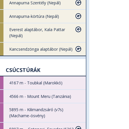
Annapurna Szentély (Nepál)
Annapurna-körtúra (Nepál)
Everest alaptábor, Kala Pattar
(Nepál)
Kancsendzönga alaptábor (Nepál)
CSÚCSTÚRÁK
4167 m - Toubkal (Marokkó)
4566 m - Mount Meru (Tanzánia)
5895 m - Kilimandzsáró (v7s)
(Machame-ösvény)