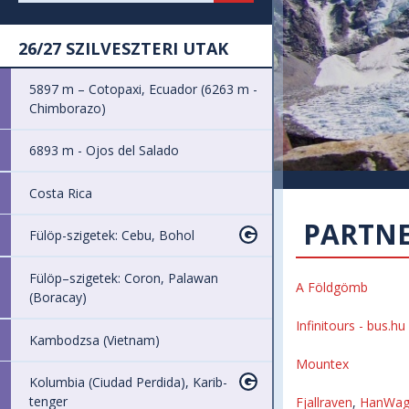
26/27 SZILVESZTERI UTAK
5897 m – Cotopaxi, Ecuador (6263 m -
Chimborazo)
6893 m - Ojos del Salado
Costa Rica
PARTNE
Fülöp-szigetek: Cebu, Bohol
Fülöp–szigetek: Coron, Palawan
A Földgömb
(Boracay)
Infinitours - bus.hu
Kambodzsa (Vietnam)
Mountex
Kolumbia (Ciudad Perdida), Karib-
tenger
Fjallraven
,
HanWa