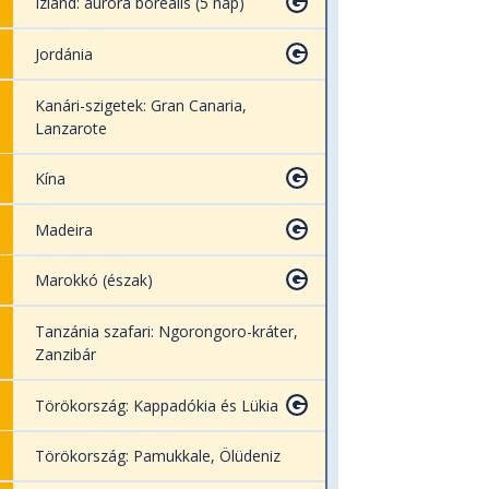
Izland: aurora borealis (5 nap)
Jordánia
Kanári-szigetek: Gran Canaria,
Lanzarote
Kína
Madeira
Marokkó (észak)
Tanzánia szafari: Ngorongoro-kráter,
Zanzibár
Törökország: Kappadókia és Lükia
Törökország: Pamukkale, Ölüdeniz