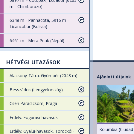
5897 m – Cotopaxi, Ecuador (6263
m - Chimborazo)
6348 m - Parinacota, 5916 m -
Licancabur (Bolívia)
6461 m - Mera Peak (Nepál)
HÉTVÉGI UTAZÁSOK
Alacsony-Tátra: Gyömbér (2043 m)
Ajánlott útjaink
Besszádok (Lengyelország)
Cseh Paradicsom, Prága
Erdély: Fogarasi-havasok
Kolumbia (Ciudad
Erdély: Gyalui-havasok, Torockói-