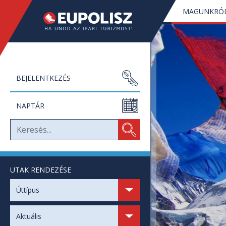
MAGUNKRÓ
BEJELENTKEZÉS
NAPTÁR
UTAK RENDEZÉSE
SZABAD HELYEK
Úttípus
SZABAD NAPOK
Aktuális