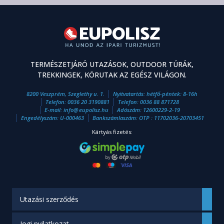
TERMÉSZETJÁRÓ UTAZÁSOK, OUTDOOR TÚRÁK,
TREKKINGEK, KÖRUTAK AZ EGÉSZ VILÁGON.
8200 Veszprém, Szeglethy u. 1.
Nyitvatartás: hétfő-péntek: 8-16h
Telefon:
0036 20 3190881
Telefon:
0036 88 871728
E-mail:
info
@
eupolisz.hu
Adószám: 12600229-2-19
Engedélyszám: U-000463
Bankszámlaszám: OTP : 11702036-20703451
Kártyás fizetés:
Utazási szerződés
Jogi nyilatkozat