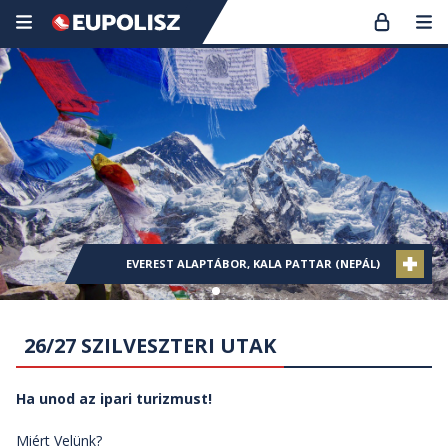
KOLUMBIA (CIUDAD PERDIDA), KARIB-TENGER
KOLUMBIA (CIUDAD PERDIDA), KARIB-TENGER
EVEREST ALAPTÁBOR, KALA PATTAR (NEPÁL)
KANCSENDZÖNGA ALAPTÁBOR (NEPÁL)
KANCSENDZÖNGA ALAPTÁBOR (NEPÁL)
THAIFÖLD
26/27 SZILVESZTERI UTAK
Ha unod az ipari turizmust!
Miért Velünk?