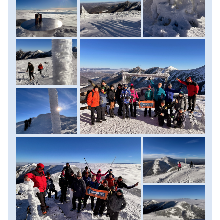
fáradalmait levezetve megpihenhetünk, sörözhetünk és
teázhatunk egyet. (Mivel télen korán sötétedik, ne feledd
otthon a fejlámpádat sem!) Innen már csak kis táv egy
erdei szakaszon a felvonó alsó állomása, ahol buszunk vár.
Téli túránk fáradalmait már a hazafelé vezető buszúton
tudjuk kipihenni. Érkezés Budapestre a késő esti órákban.
(A túra menetideje: 6-7 óra, táv: 12 km, szintkülönbség: 500
m fel / 1200m le) Ellátás: reggeli.