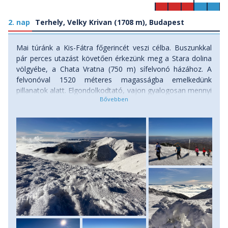
2. nap
Terhely, Velky Krivan (1708 m), Budapest
Mai túránk a Kis-Fátra főgerincét veszi célba. Buszunkkal
pár perces utazást követően érkezünk meg a Stara dolina
völgyébe, a Chata Vratna (750 m) sífelvonó házához. A
felvonóval 1520 méteres magasságba emelkedünk
pillanatok alatt. Elgondolkodtató, vajon gyalogosan mennyi
időnkbe és energiánkba került volna ez a pár perces utazás!
A felvonó végétől folyamatos emelkedéssel érjük el a
gerinc és egyben a Kis-Fátra legmagasabb pontját, a Velky
Krivan 1708 méteres csúcsát. A csúcson megpihenünk és
élvezzük az elénk táruló látványt. Tiszta idő esetén
csodálatos rálátás nyílik a Zsolnai-, illetve az Alsókubini-
medencére. Csúcshódítás után egy darabig visszasétálunk,
majd egy rendkívül látványos gerinctúrára indulunk, kisebb
csúcsokon és hágókon keresztül. A hullámzó gerincen
lassan, fokozatosan ereszkedünk, az utolsó szakaszon
viszont egy valóban meredek ereszkedés vár ránk egy
sípálya mentén a Grün-menedékházig. Itt a gerinctúra