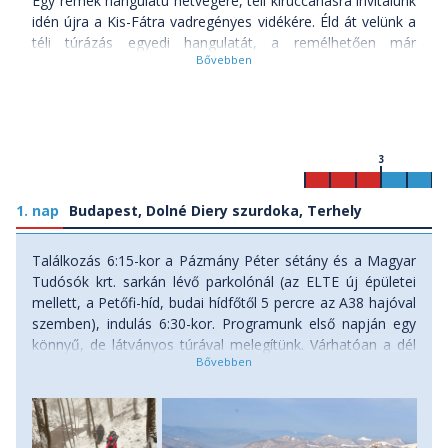
Egy remek hangulatú hétvégére, téli kiruccanásra invitálunk
idén újra a Kis-Fátra vadregényes vidékére. Éld át velünk a
téli túrázás egyedi hangulatát, a remélhetően már
gyönyörűen behavazott hegyeket, völgyeket, fenyveseket,
a befagyott vízesések különleges látványát! Egyél egy jó
adag brindzová haluskát, szürcsölj hozzá vareny vinot,
kóstold meg a Tátrateát, és élvezd a nagyszerű
társaságot! :)
3
Melyek a Kis-Fátra kiemelt látnivalói?
1. nap
Budapest, Dolné Diery szurdoka, Terhely
- Dolné Diery szurdok
- a Kis-Fátra legmagasabb csúcsa: Velky Krivan (1708 m)
Találkozás 6:15-kor a Pázmány Péter sétány és a Magyar
Tudósók krt. sarkán lévő parkolónál (az ELTE új épületei
mellett, a Petőfi-híd, budai hídfőtől 5 percre az A38 hajóval
szemben), indulás 6:30-kor. Programunk első napján egy
könnyű, de látványos túrával melegítünk. Várhatóan a dél
körül érkezünk meg a Kis-Fátra vidékére, a Dolné Diery
szurdokához. A kék jelzésen elindulva kezdetben egy kis
patak mentén haladunk, zöldellő fenyvesek között, majd
hamarosan elérjük magát a szurdok bejáratát, ahol égbe