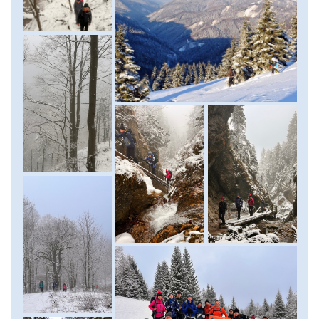
törő sziklafalak között, alig 1-2 méterre szűkül össze a
vaslétrákkal, pallókkal kiépített útvonal, megcsodáljuk az út
menti jéggé dermedt vízeséseket, majd jó néhány létra és
kapaszkodó leküzdése után ismét szelídebb tájakra
érkezünk. Dombos, lankás tájon átkelve ereszkedünk le
Stefanova településére. Innen már csak alig negyed óra,
hogy szállásunkra érkezzünk. A szobák kiosztása után
szállásunk éttermében a helyi étkeket még jobb helyi
sörökkel kísérhetjük le. Szállás: szálloda. (A túra
menetideje: 4-5 óra, táv: 10-11 km, szint: 500 méter fel/le)