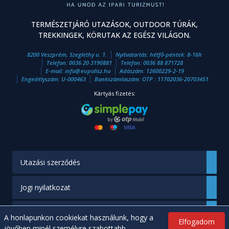
TERMÉSZETJÁRÓ UTAZÁSOK, OUTDOOR TÚRÁK,
TREKKINGEK, KÖRUTAK AZ EGÉSZ VILÁGON.
8200 Veszprém, Szeglethy u. 1.
Nyitvatartás: hétfő-péntek: 8-16h
Telefon:
0036 20 3190881
Telefon:
0036 88 871728
E-mail:
info
@
eupolisz.hu
Adószám: 12600229-2-19
Engedélyszám: U-000463
Bankszámlaszám: OTP : 11702036-20703451
Kártyás fizetés:
Utazási szerződés
Jogi nyilatkozat
Engedélyünk
A honlapunkon cookiekat használunk, hogy a
Elfogadom
jövőben minél személyre szabottabb