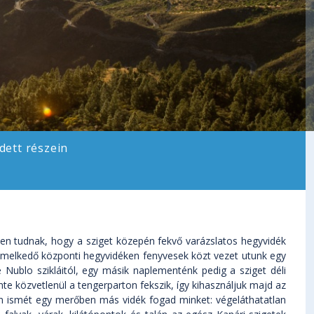
dett részein
esen tudnak, hogy a sziget közepén fekvő varázslatos hegyvidék
 emelkedő központi hegyvidéken fenyvesek közt vezet utunk egy
ublo szikláitól, egy másik naplementénk pedig a sziget déli
e közvetlenül a tengerparton fekszik, így kihasználjuk majd az
n ismét egy merőben más vidék fogad minket: végeláthatatlan