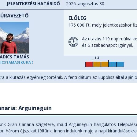
JELENTKEZÉSI HATÁRIDŐ
2026. augusztus 30.
TÚRAVEZETŐ
ELŐLEG
175 000 Ft, mely jelentkezéskor fi
Az utazás 119 nap múlva ke
és 5 szabadnapot igényel.
ADICS TAMÁS
1-3
DICSTAMAS
[KUKAC]
EUPOLISZ.HU
ra a kiutazás egyénileg történik. A fenti dátum az Eupolisz által ajánlot
naria: Arguineguin
nk Gran Canaria szigetére, majd Arguineguin hangulatos településén
on három éjszakát töltünk, innen indulunk majd a napi kirándulásokra,