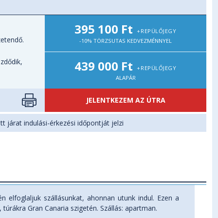
395 100 Ft
+REPÜLŐJEGY
zetendő.
-10% TÖRZSUTAS KEDVEZMÉNNYEL
zdődik,
439 000 Ft
+REPÜLŐJEGY
ALAPÁR
JELENTKEZEM AZ ÚTRA
t járat indulási-érkezési időpontját jelzi
 elfoglaljuk szállásunkat, ahonnan utunk indul. Ezen a
 túrákra Gran Canaria szigetén. Szállás: apartman.