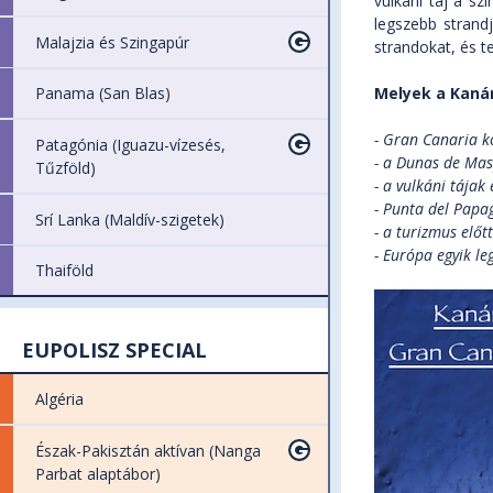
vulkáni táj a sz
legszebb strandj
Malajzia és Szingapúr
strandokat, és t
Melyek a Kanár
Panama (San Blas)
- Gran Canaria kö
Patagónia (Iguazu-vízesés,
- a Dunas de Ma
Tűzföld)
- a vulkáni tája
- Punta del Papa
Srí Lanka (Maldív-szigetek)
- a turizmus előt
- Európa egyik l
Thaiföld
EUPOLISZ SPECIAL
Algéria
Észak-Pakisztán aktívan (Nanga
Parbat alaptábor)