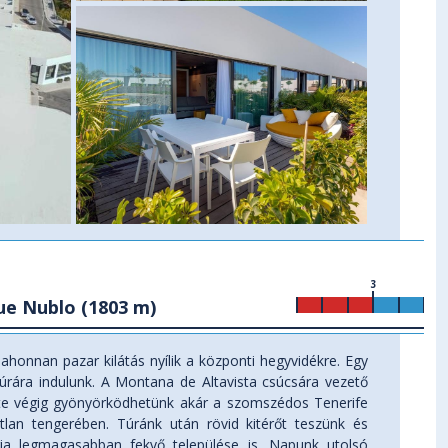
3
ue Nublo (1803 m)
ahonnan pazar kilátás nyílik a központi hegyvidékre. Egy
túrára indulunk. A Montana de Altavista csúcsára vezető
nte végig gyönyörködhetünk akár a szomszédos Tenerife
atlan tengerében. Túránk után rövid kitérőt teszünk és
ria legmagasabban fekvő települése is. Napunk utolsó