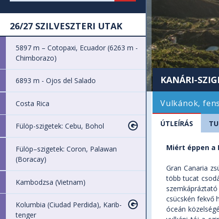
26/27 SZILVESZTERI UTAK
5897 m – Cotopaxi, Ecuador (6263 m -
Chimborazo)
KANÁRI-SZIG
6893 m - Ojos del Salado
Vulkánok, fens
Costa Rica
ÚTLEÍRÁS
TU
Fülöp-szigetek: Cebu, Bohol
Miért éppen a 
Fülöp–szigetek: Coron, Palawan
(Boracay)
Gran Canaria zsú
több tucat csodá
Kambodzsa (Vietnam)
szemkápráztató 
csücskén fekvő h
Kolumbia (Ciudad Perdida), Karib-
óceán közelségé
tenger