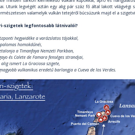
inte minden sarkon kiemelkedő vulkáni kúpokkal, apró és hangulatos 
ai. Utunk legvégét aztán egy alig pár száz fő által lakott világvégi s
ermészetesen valamelyik vulkán tetejéről búcsúzunk majd el a szigetvi
i-szigetek legfontosabb látnivalói?
zponti hegyvidéke a varázslatos tájakkal,
spalomas homokdűnéi,
k etalonja a Timanfaya Nemzeti Parkban,
gayo és Calete de Famara fenséges strandjai,
t alig ismert La Graciosa szigete,
egnagyobb vulkanikus eredetű barlangja a Cueva de los Verdes.