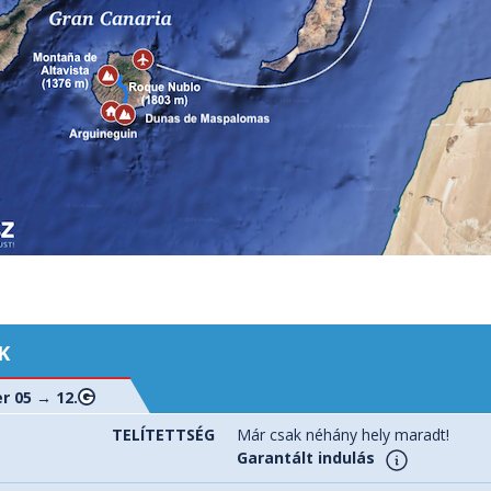
K
r 05 → 12.
TELÍTETTSÉG
Már csak néhány hely maradt!
Garantált indulás