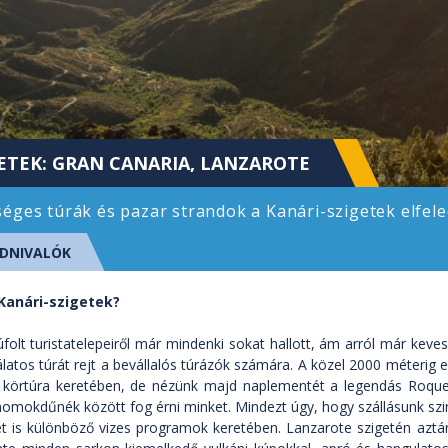
ETEK: GRAN CANARIA, LANZAROTE
éges túrák és pazar strandok a Kanári-szigetek elfele
DNIVALÓK
Kanári-szigetek?
folt turistatelepeiről már mindenki sokat hallott, ám arról már kev
latos túrát rejt a bevállalós túrázók számára. A közel 2000 méterig
körtúra keretében, de nézünk majd naplementét a legendás Roque N
omokdűnék között fog érni minket. Mindezt úgy, hogy szállásunk szint
t is különböző vizes programok keretében. Lanzarote szigetén aztá