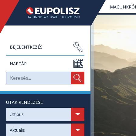
MAGUNKRÓ
BEJELENTKEZÉS
NAPTÁR
UTAK RENDEZÉSE
SZABAD HELYEK
Úttípus
SZABAD NAPOK
Aktuális