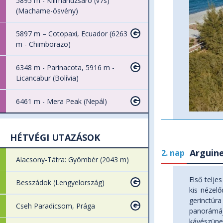
5895 m - Kilimandzsáró (v7s)
(Machame-ösvény)
5897 m – Cotopaxi, Ecuador (6263
m - Chimborazo)
6348 m - Parinacota, 5916 m -
Licancabur (Bolívia)
6461 m - Mera Peak (Nepál)
HÉTVÉGI UTAZÁSOK
Arguine
2. nap
Alacsony-Tátra: Gyömbér (2043 m)
Első telje
Besszádok (Lengyelország)
kis nézelő
gerinctúr
Cseh Paradicsom, Prága
panorámáj
kávészüne