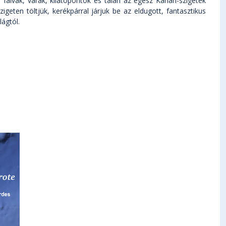
falvak, várak, kilátópontok és talán az egész Kanári-szigetek
zigeten töltjük, kerékpárral járjuk be az eldugott, fantasztikus
lágtól.