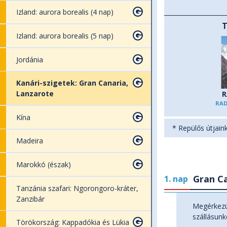
Izland: aurora borealis (4 nap)
Izland: aurora borealis (5 nap)
Jordánia
Kanári-szigetek: Gran Canaria,
Lanzarote
R
RA
Kína
* Repülős útjaink
Madeira
Marokkó (észak)
Gran Ca
1. nap
Tanzánia szafari: Ngorongoro-kráter,
Zanzibár
Megérkezü
szállásunk
Törökország: Kappadókia és Lükia