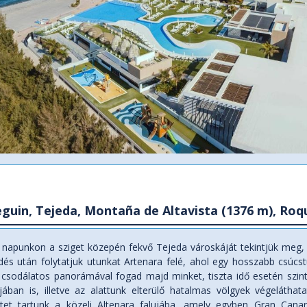
guin, Tejeda, Montaña de Altavista (1376 m), Roq
s napunkon a sziget közepén fekvő Tejeda városkáját tekintjük meg, 
dés után folytatjuk utunkat Artenara felé, ahol egy hosszabb csúcs
a csodálatos panorámával fogad majd minket, tiszta idő esetén szi
ában is, illetve az alattunk elterülő hatalmas völgyek végeláthat
tet tartunk a közeli Altenara falujába, amely egyben Gran Cana