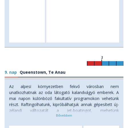
2
9. nap
Queenstown, Te Anau
Az alpesi környezetben fekvő városban nem
unatkozhatnak az oda látogató kalandvágyó emberek. A
mai napon különböző fakultatív programokon vehetünk
részt. Raftingolhatunk, kipróbálhatjuk annak gépesített új-
zélandi változatát a jet-boatingot, mehetünk
kanyoningolni, de aki a levegőbe vágyik, több ezer méterről
hajthat végre tandemugrást vagy befizethet a legvadabb