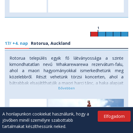
1
17/ +4. nap
Rotorua, Auckland
Rotorua település egyik fő látványossága a szinte
kimondhatatlan nevű Whakarewarewa rezervátum-falu,
ahol a maori hagyományokkal ismerkedhetünk meg
közelebbről. Részt vehetünk törzsi koncerten, ahol a
bátrabbak elsajátíthatják a maori harci tánc, a haka alapjait
is. Késő délelőtt indulunk az északi sziget és Új-Zéland
legnagyobb városába, Aucklandbe, ahol a szállás
elfoglalása után szabadidőnk függvényében elmerülünk az
egymilliós nagyváros nyüzsgésében, lesétálhatunk a
A honlapunkon cookiekat használunk, hogy a
kikötőbe vagy beülhetünk egy tengerparti étterembe. Aztán
Elfogadom
jövőben minél személyre szabottabb
ha időnk engedi, felmászunk a déli félteke legmagasabb
tartalmakat készíthessünk neked.
építményébe, a 328 méteres Sky-toronyba, amely a pazar
panoráma mellett a világ egyik legmagasabb bungee