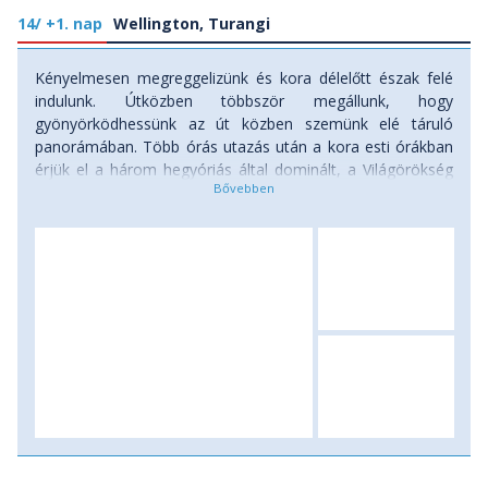
14/ +1. nap
Wellington, Turangi
Kényelmesen megreggelizünk és kora délelőtt észak felé
indulunk. Útközben többször megállunk, hogy
gyönyörködhessünk az út közben szemünk elé táruló
panorámában. Több órás utazás után a kora esti órákban
érjük el a három hegyóriás által dominált, a Világörökség
részét képező Tongariro Nemzeti Parkot. A hegyek
közelében fekvő kis településen két éjszakát töltünk.
Szállás apartmanban, vagy szállóban.