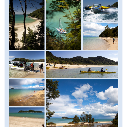
hívogató tengerpartot érintünk. Aki a szárazföld helyett a
vízen kíván hosszabb időt tölteni, annak a nemzeti park
szervezésében ajánlunk egy egész napos tengeri
kajakozással és fókalessel egybekötött programot. (a túra
távja: 16-18 km, 300 méter felfele, 300 méter lefele,
menetidő: 5-6 óra). Szállás: apartmanban vagy szállóban.