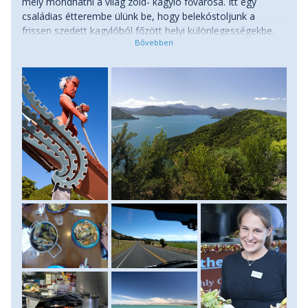
mely mondhatni a világ zöld- kagyló fővárosa. Itt egy
családias étterembe ülünk be, hogy belekóstoljunk a
frissen szedett kagylóból főzött helyi különlegességekbe.
Ezt követően még kétórás buszozás vár ránk, majd
megérkezünk az Abel Tasman Nemzeti Parktól nem
messze fekvő városba, Nelsonba. Itt vagy a környéken
található szállásunkon töltjük a következő két éjszakát.
Szállás apartmanban, vagy szállóban, ahol két éjszakát
alszunk.