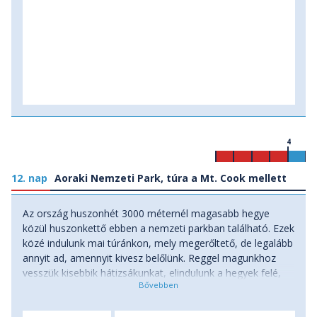
4
12. nap
Aoraki Nemzeti Park, túra a Mt. Cook mellett
Az ország huszonhét 3000 méternél magasabb hegye
közül huszonkettő ebben a nemzeti parkban található. Ezek
közé indulunk mai túránkon, mely megerőltető, de legalább
annyit ad, amennyit kivesz belőlünk. Reggel magunkhoz
vesszük kisebbik hátizsákunkat, elindulunk a hegyek felé,
majd hosszú kapaszkodás után, dél körül érünk fel az 1768
méteren fekvő, csodás panorámát kínáló Mueller