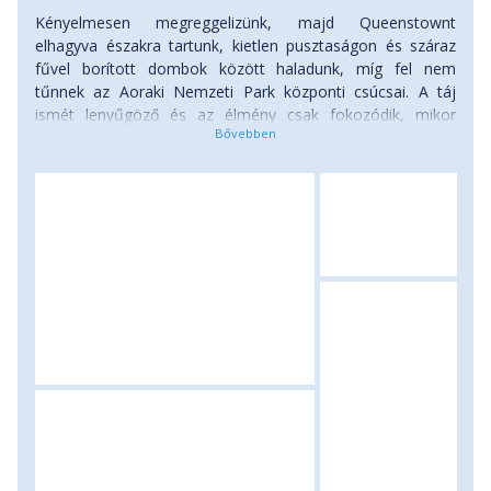
Kényelmesen megreggelizünk, majd Queenstownt
elhagyva északra tartunk, kietlen pusztaságon és száraz
fűvel borított dombok között haladunk, míg fel nem
tűnnek az Aoraki Nemzeti Park központi csúcsai. A táj
ismét lenyűgöző és az élmény csak fokozódik, mikor
megpillantjuk a leírhatatlan kék színű Pukaki-tavat, melynek
nyugati partján haladunk Új-Zéland teteje, a Mount Cook
felé. Egy éjszakát töltünk a hegyek ölelésében fekvő apró́
településen, Mt. Cook falván, vagy a környéken. A szállás
elfoglalása után rövid esti sétát teszünk a Hooker-gleccser
völgyében. A hegyi liliomokkal telehintett alpesi
környezetben három függőhídon is átkelünk, mígnem
elérjük a hegyekből lenyúló́ gleccser által táplált tavat. (A
túra: 7 km, szint: 150 méter fel és le, menetidő: 3 óra.)
Szállás apartmanban vagy szállóban, ahol egy éjszakát
fogunk eltölteni.