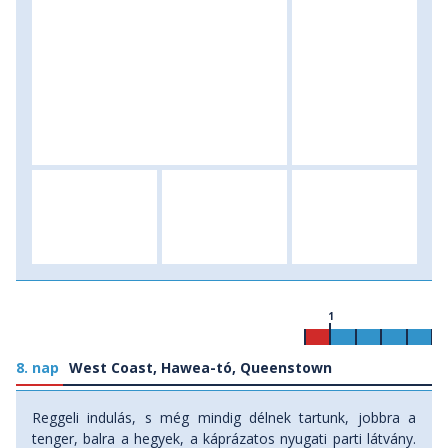
menetidő: 1 óra). Szállás: apartmanban vagy szállóban.
1
8. nap
West Coast, Hawea-tó, Queenstown
Reggeli indulás, s még mindig délnek tartunk, jobbra a
tenger, balra a hegyek, a káprázatos nyugati parti látvány.