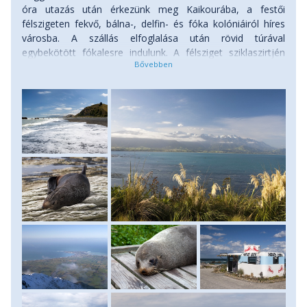
óra utazás után érkezünk meg Kaikourába, a festői
félszigeten fekvő, bálna-, delfin- és fóka kolóniáiról híres
városba. A szállás elfoglalása után rövid túrával
egybekötött fókalesre indulunk. A félsziget sziklaszirtjén
sétálva csodás látvány tárul elénk. Előttünk a végtelenbe
vesző Csendes-óceán, mögöttünk pedig a Déli Alpok
hósipkás csúcsai. Más programra is van lehetőség, aki
szeretné az fakultatív program keretei között részt vehet
egy bálna les túrán, melynek során megkeressük az itt élő
ámbráscetek közül azokat, akik éppen felúsznak a
mélytengeri árokból egy picit levegőzni. Modern technikával
határozzák meg a hatalmas vízi emlősök várható felszínre
emelkedésének helyét, így a bálnaélmény általában
garantált. A délutáni órákban kipihenhetjük a különleges
tapasztalatokat, majd kora estétől egy közös főzés
keretein belül, és persze néhány üveg remek új-zélandi bor
társaságában lazítunk. Szállás: apartmanban vagy
szállóban, ahol két éjszakát alszunk.