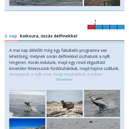
1
3. nap
Kaikoura, úszás delfinekkel
A mai nap délelőtt még egy fakultatív programra van
lehetőség, melynek során delfinekkel úszhatunk a nyílt
tengeren. Korán indulunk, majd egy rövid eligazítást
követően felvesszünk fürdőruháinkat, majd hajóra szállunk.
Kimegyünk a nyílt vízre, hogy megtaláljuk a vízben
játszadozó delfineket. Neoprén ruhát húzunk, majd a
hajóról a vízbe vetjük magunkat, hogy közvetlen közelből
láthassuk a körülöttünk cikázó dusky delfineket.
Egyedülálló, elmondhatatlan élmény karnyújtásnyi
távolságból, az ő természetes közegükben, a Csendes-
óceánban csodálni ezeket a játékos állatokat. Ha valaki
nem szeretne részt venni ezen a programon, akkor a
környék rengeteg túrázási lehetőséget kínál, de lazíthatunk
a tengerparton sétálva. Szállás apartmanban, vagy