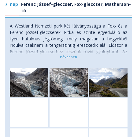
7. nap
Ferenc József-gleccser, Fox-gleccser, Matherson-
tó
A Westland Nemzeti park két látványossága a Fox- és a
Ferenc József-gleccserek. Ritka és szinte egyedülálló az
ilyen hatalmas jégtömeg, mely magasan a hegyekből
indulva csaknem a tengerszintig ereszkedik alá. Először a
Ferenc József-gleccserhez teszünk rövid gyalogtúrát. Az
olvadt jég táplálta folyó völgyében haladunk, hogy a
gleccser kézzel tapintható közelségébe jussunk. A nap
folyamán fakultatív keretek között vezetett gleccsertúrára
és helikopteres repülésre is nyílik lehetőség. Délután
felkeressük a kevésbé látogatott, de egyesek szerint
látványosabb Fox-gleccsert. Égbetörő sziklafalak alatt, kék
tavak mentén túrázunk, majd a napnyugta közeledtével Új-
Zéland egyik legszebb panorámájú tava a Matherson-tó
partjára igyekszünk, hogy képeslapra illő fotókat készítsünk
a tiszta és szélmentes időben a vízben tükröződő Cook és
a Tasmán hegyekről. (túra a Ferenc József gleccserhez: 3-4
km, menetidő: 1,5 óra, túra a Fox gleccserhez: 3 km,
menetidő: 1 óra, túra a Matherson-tó körül: 3-4 km,