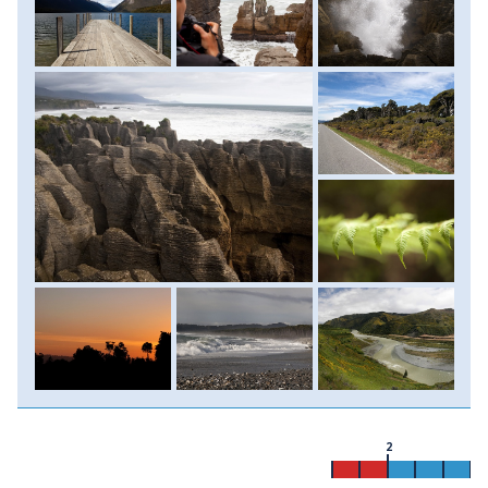
Greymouth egyik jáde csiszoló műhelyében, hogy
megismerkedjünk a zöld kő történetével és a hozzá
kapcsolódó mítoszokkal. A késő délutáni órákban érkezünk
meg a Fox-gleccser lábánál fekvő szállásunkra, ahol a
következő két éjszakát töltjük. Szállás: apartmanban vagy
szállóban.
2