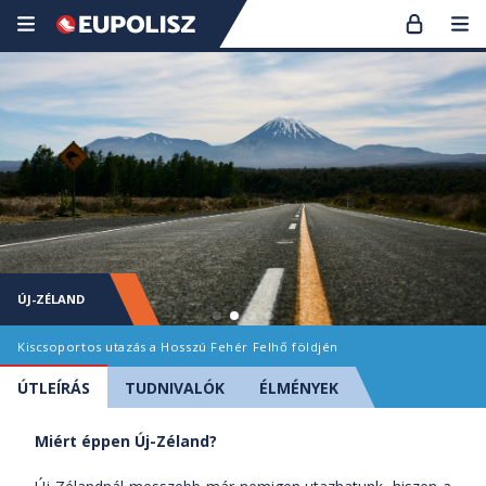
ÚJ-ZÉLAND
Kiscsoportos utazás a Hosszú Fehér Felhő földjén
ÚTLEÍRÁS
TUDNIVALÓK
ÉLMÉNYEK
Miért éppen Új-Zéland?