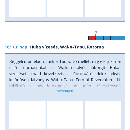
1
16/ +3. nap
Huka vízesés, Wai-o-Tapu, Rotorua
Reggeli után elautózunk a Taupo-tó mellet, míg elérjük mai
első állomásunkat a Waikato-folyó dübörgő Huka-
vízesését, majd következik a Rotoruától délre fekvő,
különösen látványos Wai-o-Tapu Termál Rezervátum. Itt
találtató a Lady Knox-gejzír, ami (némi rásegítéssel)
pontosan 10:15-kor tör ki és hosszú percekig lövelli
magából a forró vizet. A vulkáni utóműködés által
kialakított területen kétórás sétát teszünk, felkeressük a
hatalmas, fortyogó, türkiz és narancsszínekben pompázó
Pezsgőmedencét, a leírhatatlan-zöld Ördögfürdőt, számos
gőzölgő krátert, ásványkiválásoktól színes teraszt, valamint
több sárbugyogót. Nem messze innen folyik a Kerosine