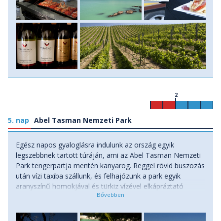
2
5. nap
Abel Tasman Nemzeti Park
Egész napos gyaloglásra indulunk az ország egyik
legszebbnek tartott túráján, ami az Abel Tasman Nemzeti
Park tengerpartja mentén kanyarog. Reggel rövid buszozás
után vízi taxiba szállunk, és felhajózunk a park egyik
aranyszínű homokjával és türkiz vízével elkápráztató
öblébe. Kicsit ejtőzünk a parton, majd a partszakaszt
kígyózva követő úton visszasétálunk Marahauba, ahol a
buszt hagytuk. A nap folyamán számos látványos öblöt és