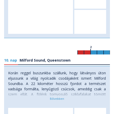
2
10. nap
Milford Sound, Queenstown
Korán reggel buszunkba szállunk, hogy látványos úton
eljussunk a világ nyolcadik csodájaként ismert Milford
Soundba. A 22 kilométer hosszú fjordot a természet
vadsága formálta, lenyűgöző csúcsok, ameddig csak a
szem ellát. A fölénk tornyosuló sziklafalakat tömött
esőerdő borítja, a magasból vízesések zuhannak alá. Ide
indulhatunk kétórás feledhetetlen, fakultatív
hajókirándulásra. A parton barátságos fókák és pingvinek is