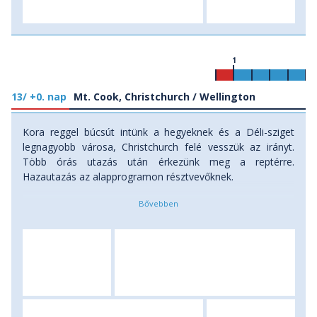
1
13/ +0. nap
Mt. Cook, Christchurch / Wellington
Kora reggel búcsút intünk a hegyeknek és a Déli-sziget
legnagyobb városa, Christchurch felé vesszük az irányt.
Több órás utazás után érkezünk meg a reptérre.
Hazautazás az alapprogramon résztvevőknek.
Azokkal az utasainkkal, akik részt vesznek programunk
hosszabbításán is, megkezdjük utunkat az északi szigeten
és elrepülünk Új-Zéland fővárosába, Wellingtonba. A
délutáni órákban érkezünk meg az Északi-sziget déli
csücskén fekvő nagyvárosba, az ország egyik jelentős
kulturális és művészeti központjába, Wellingtonba.
Viktoriánus korabeli házak kúsznak fel a meredek
domboldalakon, ahonnan csodás kilátás nyílik az öbölre. A