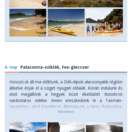
6. nap
Palacsinta-sziklák, Fox-gleccser
Hosszú út áll ma előttünk, a Déli-Alpok alacsonyabb régióin
átkelve érjük el a sziget nyugati oldalát. Korán indulunk és
első megállónk a hegyek közé ékelődött Rotoiti-tó
varázslatos vidéke. Innen ereszkedünk le a Tasmán-
tengerhez, ahol következő állomásunk a híres Palacsinta-
szikla formációiról híres Punakaiki. A tenger ostromolta,
réteges sziklák között magasba törő víz magasztos
természeti erődemonstráció. A part vonalát követve
haladunk tovább délnyugati irányba, rövid pihenőt tartva