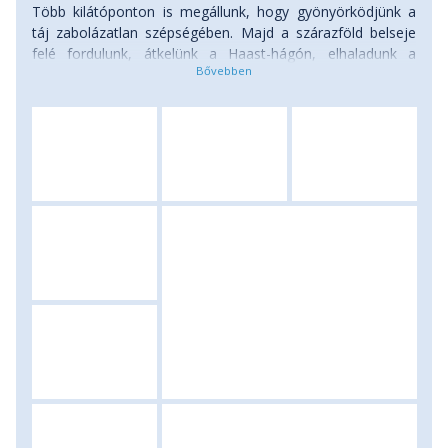
Több kilátóponton is megállunk, hogy gyönyörködjünk a
táj zabolázatlan szépségében. Majd a szárazföld belseje
felé fordulunk, átkelünk a Haast-hágón, elhaladunk a
türkízkék Wanaka- és Hawea -tavak mellett és a késő
délután érkezünk az ország adrenalin- és kaland fővárosba,
Queenstownba. A hatalmas hegyek és a kanyargós
Wakatipu-tó közé szorult város fiatalos lendülettel lüktet.
Még nem találtak ki olyan extrém sportot, amire itt ne
lehetne befizetni. A szállást elfoglalva, szabadprogram
keretében csavaroghatunk a városban, beülhetünk
valamelyik tóparti étterembe vagy szórakozóhelyre, hogy
átvegyük a hely dinamizmusát. Egy éjszakát töltünk itt.
Szállás: apartmanban vagy szállóban.