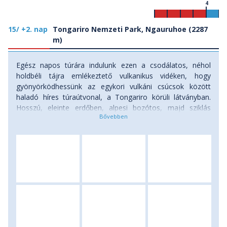
4
15/ +2. nap
Tongariro Nemzeti Park, Ngauruhoe (2287
m)
Egész napos túrára indulunk ezen a csodálatos, néhol
holdbéli tájra emlékeztető vulkanikus vidéken, hogy
gyönyörködhessünk az egykori vulkáni csúcsok között
haladó híres túraútvonal, a Tongariro körüli látványban.
Hosszú, eleinte erdőben, alpesi bozótos, majd sziklás
terepen vezető folyamatosan emelkedő ösvényen érjük el
a Vörös- és Központi-krátereket, majd megcsodáljuk a
Smaragd- és Kék-tavakat. Innen továbbra is felfelé tart
utunk, majd rövid ereszkedéssel érjük el a Déli-krátert.
Körülnézve egyik oldalunkon a Tongariro csúcsa, másik
oldalunkon a Gyűrűk urából ismert végzet hegye, a 2287
méter magas Ngauruhoe. (Időjárástól függően lehetőség
nyílik annak megmászására is. Megéri bevállalni az extra
600 méteres szintkülönbséget, mert tiszta időben pazar a
kilátás.). Miután kigyönyörködtük magunkat a kilátásban,
elindulunk visszafelé kisbuszunkhoz, hogy az esti órákban