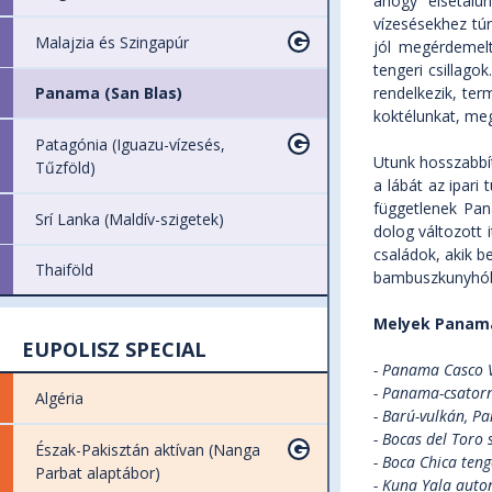
ahogy elsétálu
vízesésekhez túr
Malajzia és Szingapúr
jól megérdemelt
tengeri csillago
rendelkezik, ter
Panama (San Blas)
koktélunkat, meg
Patagónia (Iguazu-vízesés,
Utunk hosszabbít
Tűzföld)
a lábát az ipari
függetlenek Pan
Srí Lanka (Maldív-szigetek)
dolog változott 
családok, akik b
Thaiföld
bambuszkunyhóban,
Melyek Panama
EUPOLISZ SPECIAL
- Panama Casco 
- Panama-csator
Algéria
- Barú-vulkán, 
- Bocas del Toro 
Észak-Pakisztán aktívan (Nanga
- Boca Chica ten
Parbat alaptábor)
- Kuna Yala auton