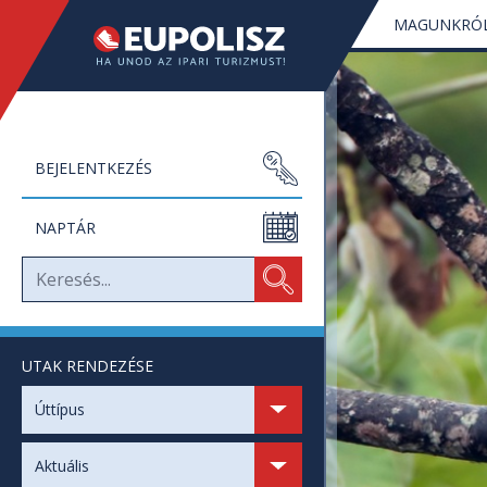
MAGUNKRÓ
BEJELENTKEZÉS
NAPTÁR
UTAK RENDEZÉSE
SZABAD HELYEK
Úttípus
SZABAD NAPOK
Aktuális