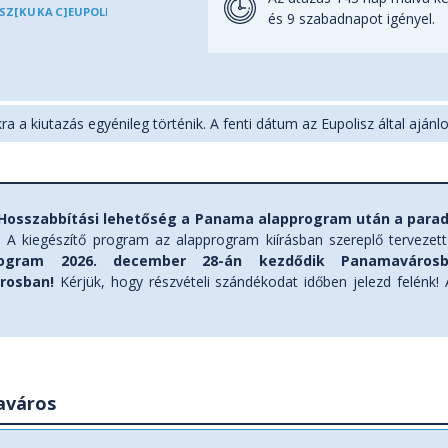
SZ
[KUKAC]
EUPOLISZ.HU
és 9 szabadnapot igényel.
ra a kiutazás egyénileg történik. A fenti dátum az Eupolisz által ajánlot
 Hosszabbítási lehetőség a Panama alapprogram után a parad
.
A kiegészítő program az alapprogram kiírásban szereplő tervezet
rogram 2026. december 28-án kezdődik Panamaváros
rosban!
Kérjük, hogy részvételi szándékodat időben jelezd felénk
aváros