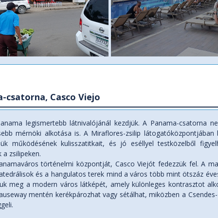
-csatorna, Casco Viejo
anama legismertebb látnivalójánál kezdjük. A Panama-csatorna n
sebb mérnöki alkotása is. A Miraflores-zsilip látogatóközpontjában
ük működésének kulisszatitkait, és jó eséllyel testközelből figy
 a zsilipeken.
namaváros történelmi központját, Casco Viejót fedezzük fel. A mac
atedrálisok és a hangulatos terek mind a város több mint ötszáz éve
juk meg a modern város látképét, amely különleges kontrasztot alko
useway mentén kerékpározhat vagy sétálhat, miközben a Csendes-óce
geli.