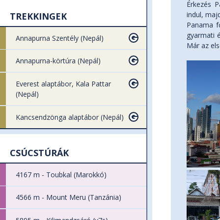
Érkezés P
indul, maj
TREKKINGEK
Panama fő
gyarmati é
Annapurna Szentély (Nepál)
Már az els
Annapurna-körtúra (Nepál)
Everest alaptábor, Kala Pattar
(Nepál)
Kancsendzönga alaptábor (Nepál)
CSÚCSTÚRÁK
4167 m - Toubkal (Marokkó)
4566 m - Mount Meru (Tanzánia)