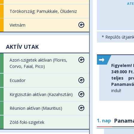
ATE
Törökország: Pamukkale, Ölüdeniz
Vietnám
* Repülős útjaink
AKTÍV UTAK
Azori-szigetek aktívan (Flores,
Figyelem!
Corvo, Faial, Pico)
349.000 Ft
teljes p
Ecuador
Panamavá
indul!
Kirgizisztán aktívan (Kazahsztán)
Réunion aktívan (Mauritius)
Panam
1. nap
Zöld-foki-szigetek