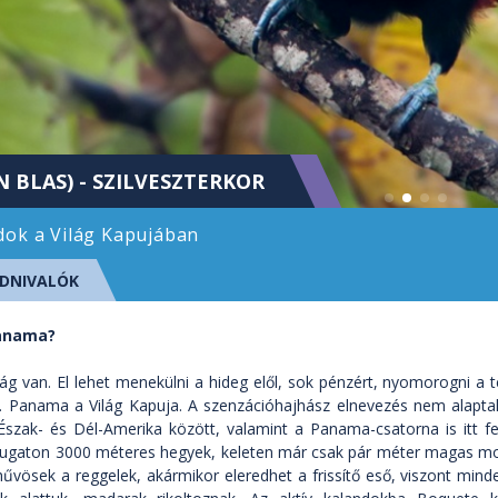
 BLAS) - SZILVESZTERKOR
dok a Világ Kapujában
DNIVALÓK
Panama?
ág van. El lehet menekülni a hideg elől, sok pénzért, nyomorogni a t
 Panama a Világ Kapuja. A szenzációhajhász elnevezés nem alaptal
Észak- és Dél-Amerika között, valamint a Panama-csatorna is itt fe
yugaton 3000 méteres hegyek, keleten már csak pár méter magas mocs
hűvösek a reggelek, akármikor eleredhet a frissítő eső, viszont minden 