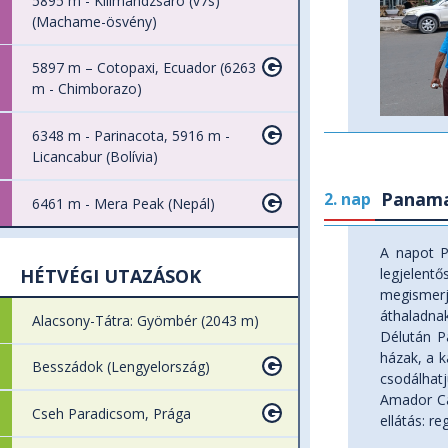
5895 m - Kilimandzsáró (v7s)
(Machame-ösvény)
5897 m – Cotopaxi, Ecuador (6263
m - Chimborazo)
6348 m - Parinacota, 5916 m -
Licancabur (Bolívia)
Panama
2. nap
6461 m - Mera Peak (Nepál)
A napot P
HÉTVÉGI UTAZÁSOK
legjelentő
megismerj
áthaladnak
Alacsony-Tátra: Gyömbér (2043 m)
Délután Pa
házak, a k
Besszádok (Lengyelország)
csodálhat
Amador Ca
Cseh Paradicsom, Prága
ellátás: reg