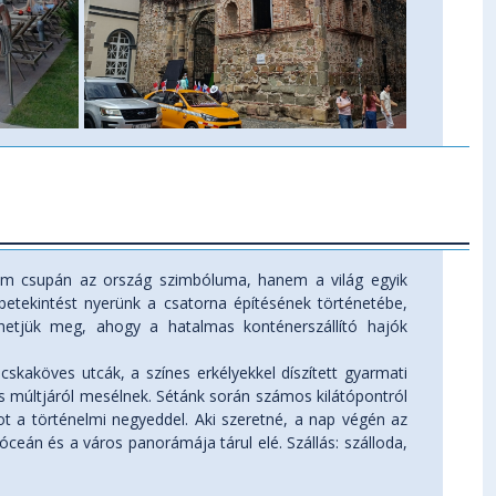
em csupán az ország szimbóluma, hanem a világ egyik
 betekintést nyerünk a csatorna építésének történetébe,
elhetjük meg, ahogy a hatalmas konténerszállító hajók
skaköves utcák, a színes erkélyekkel díszített gyarmati
s múltjáról mesélnek. Sétánk során számos kilátópontról
t a történelmi negyeddel. Aki szeretné, a nap végén az
án és a város panorámája tárul elé. Szállás: szálloda,