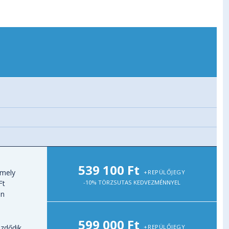
539 100 Ft
 mely
+REPÜLŐJEGY
-10% TÖRZSUTAS KEDVEZMÉNNYEL
Ft
én
599 000 Ft
+REPÜLŐJEGY
zdődik,