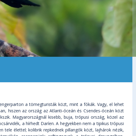
engerparton a tömegturisták közt, mint a fókák. Vagy, el lehet
an, hiszen az ország az Atlanti-óceán és Csendes-óceán közt
kszik. Magyarországnál kisebb, buja, trópusi ország, közel az
árvidék, a hírhedt Daríen. A hegyekben nem a tipikus trópusi
tele élettel; kolibrik repkednek pillangók közt, lajhárok nézik,