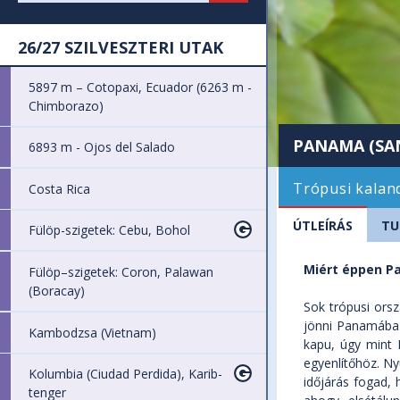
26/27 SZILVESZTERI UTAK
5897 m – Cotopaxi, Ecuador (6263 m -
Chimborazo)
PANAMA (SAN
6893 m - Ojos del Salado
Trópusi kalan
Costa Rica
ÚTLEÍRÁS
TU
Fülöp-szigetek: Cebu, Bohol
Miért éppen 
Fülöp–szigetek: Coron, Palawan
(Boracay)
Sok trópusi orsz
jönni Panamába.
Kambodzsa (Vietnam)
kapu, úgy mint 
egyenlítőhöz. N
Kolumbia (Ciudad Perdida), Karib-
időjárás fogad, 
tenger