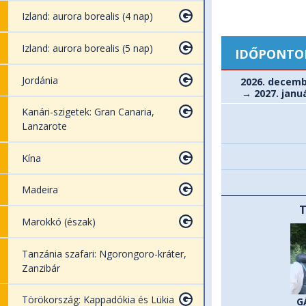
Izland: aurora borealis (4 nap)
Izland: aurora borealis (5 nap)
IDŐPONTO
Jordánia
2026. decemb
→ 2027. januá
Kanári-szigetek: Gran Canaria,
Lanzarote
Kína
Madeira
Marokkó (észak)
Tanzánia szafari: Ngorongoro-kráter,
Zanzibár
Törökország: Kappadókia és Lükia
G