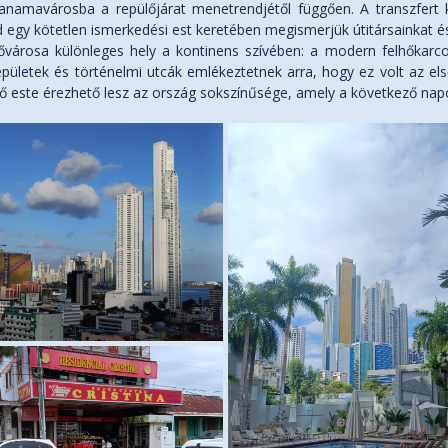
anamavárosba a repülőjárat menetrendjétől függően. A transzfert 
d egy kötetlen ismerkedési est keretében megismerjük útitársainkat és
városa különleges hely a kontinens szívében: a modern felhőkarc
pületek és történelmi utcák emlékeztetnek arra, hogy ez volt az el
ő este érezhető lesz az ország sokszínűsége, amely a következő napok