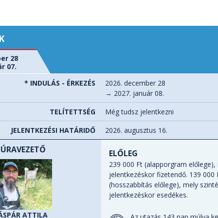
K
er 28
r 07.
* INDULÁS - ÉRKEZÉS
2026. december 28
→ 2027. január 08.
TELÍTETTSÉG
Még tudsz jelentkezni
JELENTKEZÉSI HATÁRIDŐ
2026. augusztus 16.
TÚRAVEZETŐ
ELŐLEG
239 000 Ft (alapporgram előlege),
jelentkezéskor fizetendő. 139 000 
(hosszabbítás előlege), mely szint
jelentkezéskor esedékes.
ÁSPÁR ATTILA
Az utazás 143 nap múlva ke