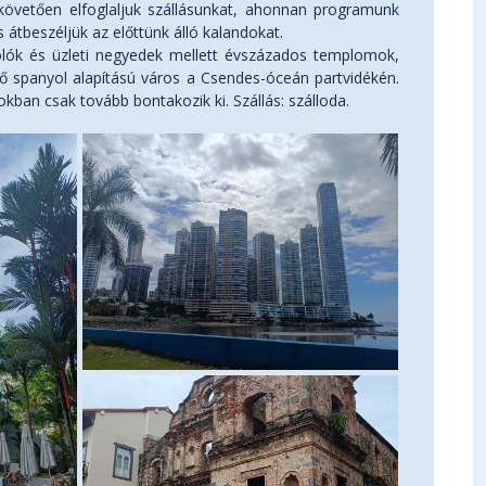
követően elfoglaljuk szállásunkat, ahonnan programunk
 átbeszéljük az előttünk álló kalandokat.
olók és üzleti negyedek mellett évszázados templomok,
ső spanyol alapítású város a Csendes-óceán partvidékén.
ban csak tovább bontakozik ki. Szállás: szálloda.