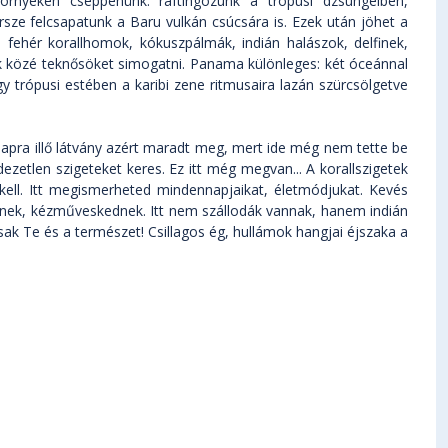
örnyékén cseppenünk: raftingozunk a trópusi dzsungelben,
rsze felcsapatunk a Baru vulkán csúcsára is. Ezek után jöhet a
fehér korallhomok, kókuszpálmák, indián halászok, delfinek,
ok közé teknősöket simogatni. Panama különleges: két óceánnal
 trópusi estében a karibi zene ritmusaira lazán szürcsölgetve
lapra illő látvány azért maradt meg, mert ide még nem tette be
dezetlen szigeteket keres. Ez itt még megvan... A korallszigetek
kell. Itt megismerheted mindennapjaikat, életmódjukat. Kevés
jtenek, kézműveskednek. Itt nem szállodák vannak, hanem indián
csak Te és a természet! Csillagos ég, hullámok hangjai éjszaka a