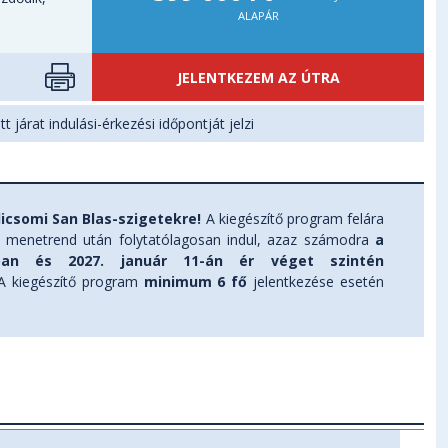
ALAPÁR
JELENTKEZEM AZ ÚTRA
t járat indulási-érkezési időpontját jelzi
icsomi San Blas-szigetekre!
A kiegészítő program felára
t menetrend után folytatólagosan indul, azaz számodra
a
ban és 2027. január 11-án ér véget szintén
! A kiegészítő program
minimum 6 fő
jelentkezése esetén