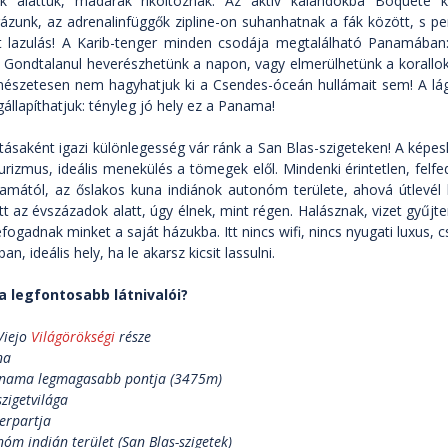
nk alattuk, madarak rikoltoznak. Az aktív kalandokba Boquete k
ázunk, az adrenalinfüggők zipline-on suhanhatnak a fák között, s pe
 lazulás! A Karib-tenger minden csodája megtalálható Panamában: 
k. Gondtalanul heverészhetünk a napon, vagy elmerülhetünk a korall
mészetesen nem hagyhatjuk ki a Csendes-óceán hullámait sem! A lágy
állapíthatjuk: tényleg jó hely ez a Panama!
ásaként igazi különlegesség vár ránk a San Blas-szigeteken! A képes
 turizmus, ideális menekülés a tömegek elől. Mindenki érintetlen, felfe
amától, az őslakos kuna indiánok autonóm területe, ahová útlevél 
itt az évszázadok alatt, úgy élnek, mint régen. Halásznak, vizet gyű
efogadnak minket a saját házukba. Itt nincs wifi, nincs nyugati luxus, 
 ideális hely, ha le akarsz kicsit lassulni.
 legfontosabb látnivalói?
Viejo
Világörökségi
része
na
Panama legmagasabb pontja (3475m)
szigetvilága
gerpartja
óm indián terület (San Blas-szigetek)