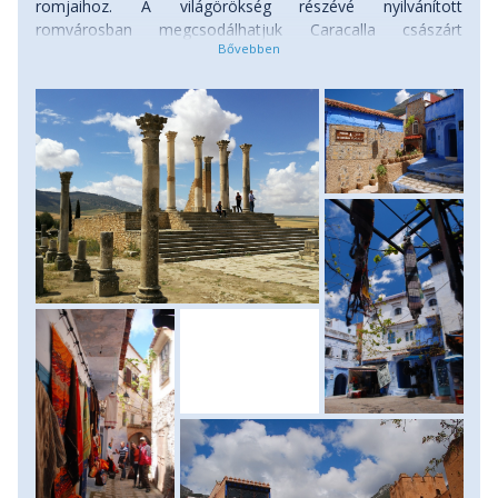
romjaihoz. A világörökség részévé nyilvánított
romvárosban megcsodálhatjuk Caracalla császárt
diadalívét, és a gazdag polgárházak romjai között megbújó
gyönyörű mozaikpadlók ábrázolásait is. A régmúlt időket
idéző romok bebarangolása után újra buszra szállunk és
tovább utazunk Fezbe, ahol két éjszakát töltünk. Szállás:
szálloda, ellátás: reggeli.