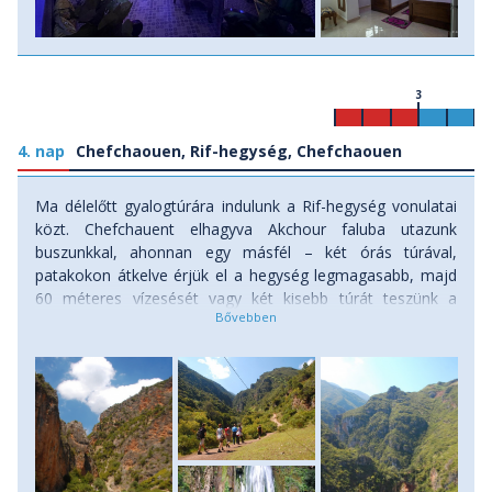
3
4. nap
Chefchaouen, Rif-hegység, Chefchaouen
Ma délelőtt gyalogtúrára indulunk a Rif-hegység vonulatai
közt. Chefchauent elhagyva Akchour faluba utazunk
buszunkkal, ahonnan egy másfél – két órás túrával,
patakokon átkelve érjük el a hegység legmagasabb, majd
60 méteres vízesését vagy két kisebb túrát teszünk a
társaság erőnlétének megfelelően. Visszautunkon
felkutathatjuk még a környék néhány kisebb-nagyobb
vízesését is, a délutáni órákban pedig már újra Chefchauen
kékre meszelt házacskái között bolyonghatunk. Érdemes
beülni a főtéren található teázók valamelyikébe, és még
egyszer megízlelni a friss levelekből készített, világhírű
marokkói mentateát. Késő délután a városka mellett
emelkedő régi mecsethez kirándulhatunk , hogy itt várjuk