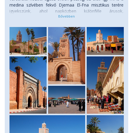
medina szívében fekvő Djemaa El-Fna misztikus terére
igyekszünk, ahol napközben különféle árusok,
mutatványosok, mesemondók és kígyóbűvölők tarka
forgataga ejt bámulatba. Megtekintjük a Marrakesh
szimbólumának számító 12. századi Koutoubia-mecset
minaretjét, a Bab Agnaou pompás díszkapuját, Szadida
dinasztia mór díszítésű síremlékét és a Bahia-palotát.
Délután szabadprogram keretében felkereshetjük
Marrakesh egy apró, de nagyon híres kertjét a Majorelle-
kertet, vagy a bazár-negyed apró utcácskáiban
alkudozhatunk szőttesekre, táskákra, berber és tuareg
ékszerekre. Este az alaposan átalakult téren lacikonyhák és
kifőzdék ínycsiklandozó illatai csábítanak, örömtüzek és
dobzene vár, s szinte megelevenedik előttünk az 1001
éjszaka varázslatos világa. Szállás: szálloda, ellátás: reggeli.