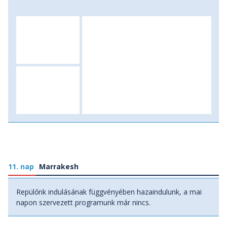
kristályokat és őskövületeket vásárolhatunk. Aztán a
Magas-Atlaszból leérve aztán a kora délután órákban
visszaérünk a már ismerős, pezsgő hangulatú Marrakesh-
be, ahol utolsó marokkói éjszakánkat töltjük. Délután
szabadprogram keretében még egyszer belevethetjük
magunkat a bazár forgatagába, s beszerezhetjük a még
szükséges ajándékokat, csecsebecséket. Szállás: szálloda,
ellátás: reggeli.
11. nap
Marrakesh
Repülőnk indulásának függvényében hazaindulunk, a mai
napon szervezett programunk már nincs.