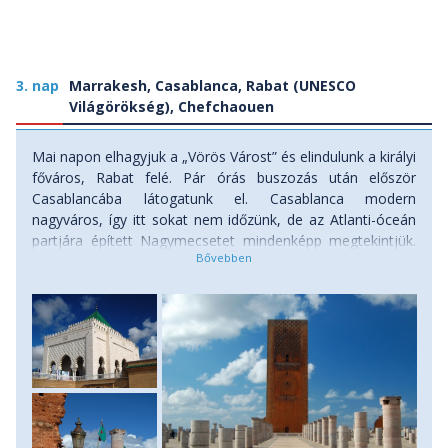
3. nap
Marrakesh, Casablanca, Rabat (UNESCO
Világörökség), Chefchaouen
Mai napon elhagyjuk a „Vörös Várost” és elindulunk a királyi
főváros, Rabat felé. Pár órás buszozás után először
Casablancába látogatunk el. Casablanca modern
nagyváros, így itt sokat nem időzünk, de az Atlanti-óceán
partjára épített Nagymecsetet mindenképp megtekintjük.
Innen továbbhaladva érkezünk meg a Regreg folyó partján
található Rabat legfőbb nevezetességéhez, a Hassan
toronyhoz és a modern Marokkó államalapítójának -
V.Mohammed - monumentális márvány Mauzóleumához.
Rabati városnézésünk után újra buszunkra szállunk, s
továbbindulunk a Rif-hegység hangulatos települése,
Chefchaouen felé. Szállás: tradicionális marokkói szállás,
ellátás: reggel.