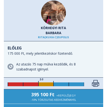
- Volubilis római romvárosa (
UNESCO Világörökség
),
- Fes Medinája (
UNESCO Világörökség
),
- Merzouga vöröslő homokdűnéi,
- Tinerhir oázisvárosa a kiterkedt datolyaligetekkel,
- a Todra-szurdok döbbenetes szikalfalai,
KÖRHEGYI RITA
- Ait Ben Haddou erődítményvárosa (
UNESCO Világörökség
)
BARBARA
RITA
[KUKAC]
EUPOLISZ.HU
ELŐLEG
175 000 Ft, mely jelentkezéskor fizetendő.
Az utazás 75 nap múlva kezdődik, és 8
szabadnapot igényel.
2-3
395 100 Ft
+REPÜLŐJEGY
-10% TÖRZSUTAS KEDVEZMÉNNYEL