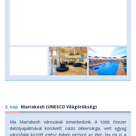
2. nap
Marrakesh (UNESCO Világörökség)
Ma Marrakesh városával ismerkedünk. A több tízezer
datolyapálmával körülvett oázis okkersárga, vert agyag
városfalai között egész évben pezseg az élet. Így mi is a