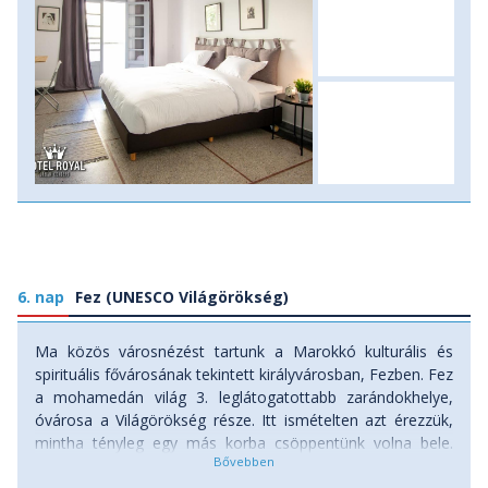
6. nap
Fez (UNESCO Világörökség)
Ma közös városnézést tartunk a Marokkó kulturális és
spirituális fővárosának tekintett királyvárosban, Fezben. Fez
a mohamedán világ 3. leglátogatottabb zarándokhelye,
óvárosa a Világörökség része. Itt ismételten azt érezzük,
mintha tényleg egy más korba csöppentünk volna bele.
Helyi idegenvezetővel fedezzük fel a lenyűgöző hangulatú,