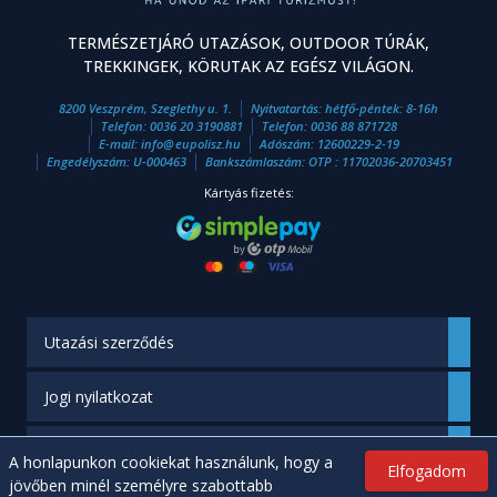
TERMÉSZETJÁRÓ UTAZÁSOK, OUTDOOR TÚRÁK,
TREKKINGEK, KÖRUTAK AZ EGÉSZ VILÁGON.
8200 Veszprém, Szeglethy u. 1.
Nyitvatartás: hétfő-péntek: 8-16h
Telefon:
0036 20 3190881
Telefon:
0036 88 871728
E-mail:
info
@
eupolisz.hu
Adószám: 12600229-2-19
Engedélyszám: U-000463
Bankszámlaszám: OTP : 11702036-20703451
Kártyás fizetés:
Utazási szerződés
Jogi nyilatkozat
Engedélyünk
A honlapunkon cookiekat használunk, hogy a
Elfogadom
jövőben minél személyre szabottabb