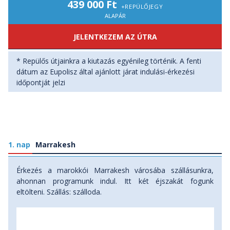
439 000 Ft
+REPÜLŐJEGY
ALAPÁR
JELENTKEZEM AZ ÚTRA
* Repülős útjainkra a kiutazás egyénileg történik. A fenti
dátum az Eupolisz által ajánlott járat indulási-érkezési
időpontját jelzi
1. nap
Marrakesh
Érkezés a marokkói Marrakesh városába szállásunkra,
ahonnan programunk indul. Itt két éjszakát fogunk
eltölteni. Szállás: szálloda.