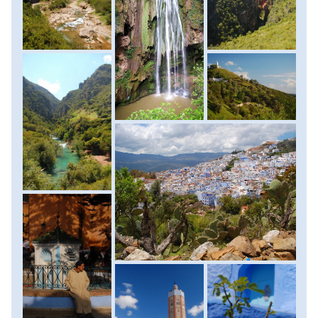
be a napnyugta különleges fényeit. (Rif-hegység túra
menetideje: 5-6 óra, szintkülönbség: 400 méter fel/le,
túratáv: 12 kilométer) Szállás: tradicionális marokkói
szállás, ellátás: reggeli.