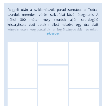
Reggeli után a sziklamászók paradicsomába, a Todra-
szurdok meredek, vörös sziklafalai közé látogatunk. A
néhol 300 méter mély szurdok alján csordogáló
kristálytiszta vizű patak mellett haladva egy óra alatt
kényelmesen végigsétáljuk a leglátványosabb részeket.
Ezután a marokkói filmgyártás legfontosabb városa felé
vesszük az irányt. Tinghir után a Dadés-völgyön át, az
„ezer kasba” útján indulunk tovább útközben pompás, de
nagyrészt már romos erődök, rózsaligetek és oázisok
mentén haladunk tovább a már egyre inkább megszokottá
váló, túlnyomórészt kősivatagos tájon. Ouarzazate
városába érve megtekinthetjük a környék legnagyobb és
legismertebb kasbáját, a Taourirt kasbát, vagy a vele
szemben található helyi Filmmúzeumban ismerkedhetünk
az itt forgatott filmek kellékeivel! A délutáni órákban
érkezünk Marokkó egyik legszebb, de mindenképpen
leghíresebb erődjéhez, a remekbeszabott Ait Benhaddou
kasbához. A többször is felújított erődváros olyan híres
filmek színhelyéül szolgált, mint az Arábiai Lawrence, a
Názáreti Jézus, vagy a Gladiátor, s mára az Unesco