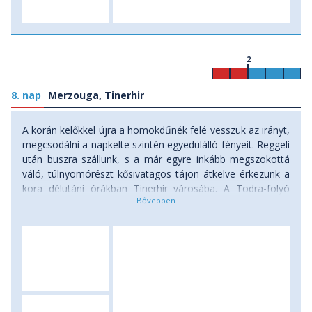
2
8. nap
Merzouga, Tinerhir
A korán kelőkkel újra a homokdűnék felé vesszük az irányt,
megcsodálni a napkelte szintén egyedülálló fényeit. Reggeli
után buszra szállunk, s a már egyre inkább megszokottá
váló, túlnyomórészt kősivatagos tájon átkelve érkezünk a
kora délutáni órákban Tinerhir városába. A Todra-folyó
partján fekvő városka a környék egyik legszebb oázisa,
melynek több tízezer datolyapálmája, a patakpart
gondosan művelt kertjei döbbenetes kontrasztot képeznek
az egyébiránt oly jellemző kopársággal szemben.
Szállásunk elfoglalása és pihenés után rövid túrára indulunk
a vörös sziklafalak lábánál fekvő, elhagyott, félig romba
dőlt vályog-városba és az alatta elterülő datolyaligetbe.
Szállásunkra visszatérve egy ízletes vacsorával zárhatjuk a