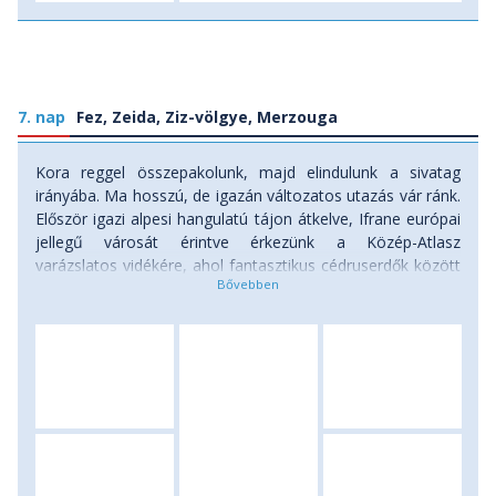
7. nap
Fez, Zeida, Ziz-völgye, Merzouga
Kora reggel összepakolunk, majd elindulunk a sivatag
irányába. Ma hosszú, de igazán változatos utazás vár ránk.
Először igazi alpesi hangulatú tájon átkelve, Ifrane európai
jellegű városát érintve érkezünk a Közép-Atlasz
varázslatos vidékére, ahol fantasztikus cédruserdők között
állunk meg, hogy lefotózzuk az itt szabadon élő berber
makákó majmokat. Élmény a makákók etetése, élmény,
hogy fél méteres közelségből csodálhatjuk kicsi, közönyös
arcukat. Déltájban Zeida környékén tartunk pihenőt, majd
legközelebb már egészen más jellegű tájon, a Ziz
szurdokvölgyében, az amerikai Monument Valley-re
emlékeztető fantasztikus sziklafalak között haladunk, majd
a délutáni órákban megérkezünk utazásunk újabb
csúcspontjához, a Szaharába. Tiszta időben már messziről