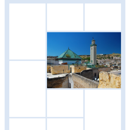
zegzugos, sikátoros óváros mecsetjeit, Korán iskoláit, a
díszes, zománcozott kapukat és falikutakat, a bazárt, és
természetesen a messze földön híres bőrcserző
műhelyeket, ahol hatalmas agyagkádakban, évszázadok
óta változatlan módszerekkel festik a bőrt. A városnézés
után szabadprogram keretében bóklászhatunk Fez
belvárosának sikátoros utcáin, a régi zsidónegyeden
keresztül eljuthatunk a város egyik jelképének is számító
Királyi Palota hatalmas aranyszínű kapuihoz, de
ellátogathatunk egy helyi hammanba, gőzfürdőbe is.
Szállás: szálloda, ellátás: reggeli.