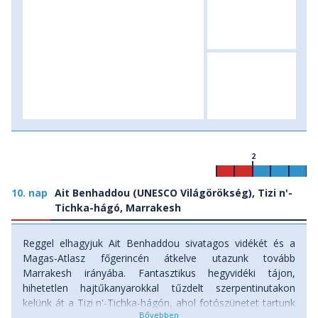
2
10. nap
Ait Benhaddou (UNESCO Világörökség), Tizi n'-
Tichka-hágó, Marrakesh
Reggel elhagyjuk Ait Benhaddou sivatagos vidékét és a
Magas-Atlasz főgerincén átkelve utazunk tovább
Marrakesh irányába. Fantasztikus hegyvidéki tájon,
hihetetlen hajtűkanyarokkal tűzdelt szerpentinutakon
kelünk át a Tizi n'-Tichka-hágón, ahol fotószünetet tartunk
és a buszunkat megrohamozó berber árusoktól gyönyörű