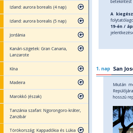
betekintést
Izland: aurora borealis (4 nap)
A kiegész
folytatólag
Izland: aurora borealis (5 nap)
19-én / áp
jelentkezés
Jordánia
Kanári-szigetek: Gran Canaria,
Lanzarote
San Jos
1. nap
Kína
Madeira
Miután me
Repülőjára
Marokkó (észak)
hosszú rep
Tanzánia szafari: Ngorongoro-kráter,
Zanzibár
Törökország: Kappadókia és Lükia