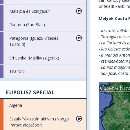
vár, canopy kal
önfeledt karibi h
Malajzia és Szingapúr
Melyek Costa R
Panama (San Blas)
- az Irazú-vulkán
- Tortuguero és 
Patagónia (Iguazu-vízesés,
- La Fortuna és 
Tűzföld)
- Rio Celeste esőe
- a Manuel Anton
Srí Lanka (Maldív-szigetek)
- csendes-óceáni 
- La Paz magánre
Thaiföld
- San José, Costa
EUPOLISZ SPECIAL
Algéria
Észak-Pakisztán aktívan (Nanga
Parbat alaptábor)