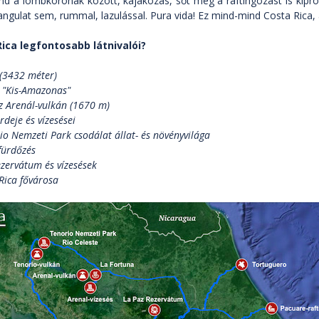
and a lombkoronák között, kajakozás, sőt még a raftingozást is kip
angulat sem, rummal, lazulással. Pura vida! Ez mind-mind Costa Rica, a
ica legfontosabb látnivalói?
 (3432 méter)
a "Kis-Amazonas"
az Arenál-vulkán (1670 m)
rdeje és vízesései
io Nemzeti Park csodálat állat- és növényvilága
fürdőzés
zervátum és vízesések
 Rica fővárosa