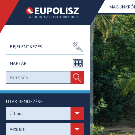
MAGUNKRÓ
BEJELENTKEZÉS
NAPTÁR
UTAK RENDEZÉSE
SZABAD HELYEK
Úttípus
SZABAD NAPOK
Aktuális