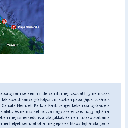
lapprogram se semmi, de van itt még csoda! Egy nem csak
s fák között kanyargó folyón, miközben papagájok, tukánok
a Cahuita Nemzeti Park, a Karib-tenger kéken csillogó vize a
 alatt, és nem is kell hozzá nagy szerencse, hogy lajhárral
tjében megismerkedünk a világukkal, és nem utolsó sorban a
 menhelyét sem, ahol a meglepő és titkos lajhárvilágba is