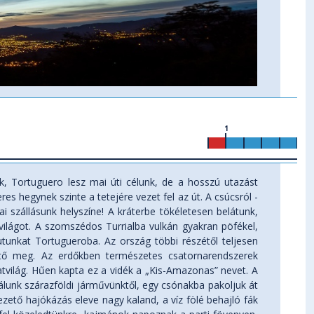
1
, Tortuguero lesz mai úti célunk, de a hosszú utazást
s hegynek szinte a tetejére vezet fel az út. A csúcsról -
mai szállásunk helyszíne! A kráterbe tökéletesen belátunk,
ilágot. A szomszédos Turrialba vulkán gyakran pöfékel,
utunkat Tortugueroba. Az ország többi részétől teljesen
hető meg. Az erdőkben természetes csatornarendszerek
atvilág. Hűen kapta ez a vidék a „Kis-Amazonas” nevet. A
lunk szárazföldi járművünktől, egy csónakba pakoljuk át
vezető hajókázás eleve nagy kaland, a víz fölé behajló fák