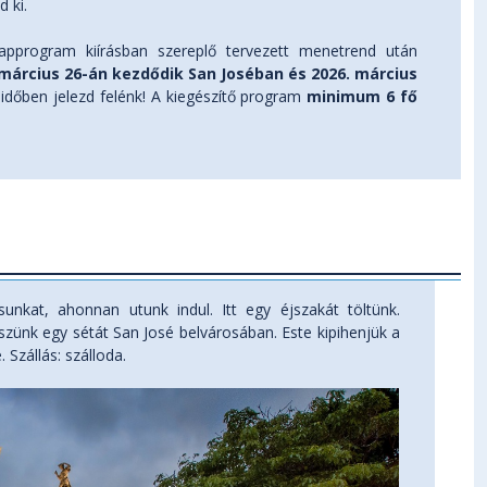
 ki.
pprogram kiírásban szereplő tervezett menetrend után
 március 26-án kezdődik San Joséban és 2026. március
 időben jelezd felénk! A kiegészítő program
minimum 6 fő
unkat, ahonnan utunk indul. Itt egy éjszakát töltünk.
szünk egy sétát San José belvárosában. Este kipihenjük a
Szállás: szálloda.