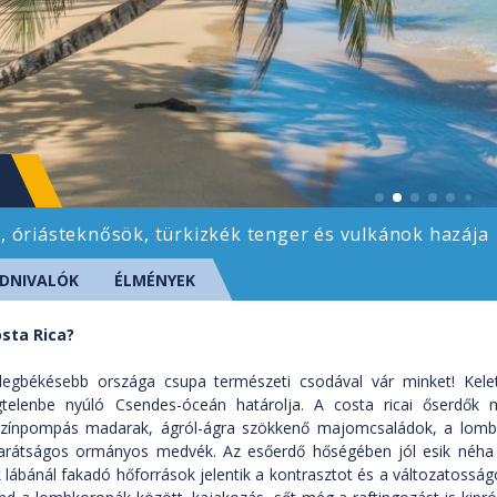
k, óriásteknősök, türkizkék tenger és vulkánok hazája
DNIVALÓK
ÉLMÉNYEK
sta Rica?
legbékésebb országa csupa természeti csodával vár minket! Kele
telenbe nyúló Csendes-óceán határolja. A costa ricai őserdők 
színpompás madarak, ágról-ágra szökkenő majomcsaládok, a lombkor
barátságos ormányos medvék. Az esőerdő hőségében jól esik néha
 lábánál fakadó hőforrások jelentik a kontrasztot és a változatossá