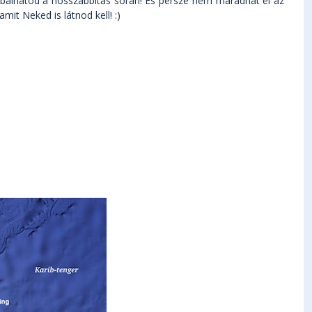
róbálhatod a hosszabbítás során! És persze nem maradhat el az
mit Neked is látnod kell! :)