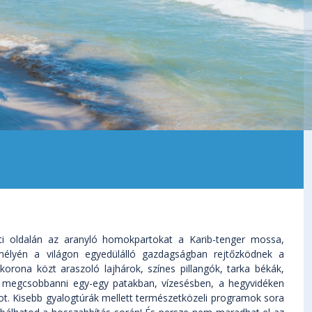
ti oldalán az aranyló homokpartokat a Karib-tenger mossa,
mélyén a világon egyedülálló gazdagságban rejtőzködnek a
ona közt araszoló lajhárok, színes pillangók, tarka békák,
 megcsobbanni egy-egy patakban, vízesésben, a hegyvidéken
got. Kisebb gyalogtúrák mellett természetközeli programok sora