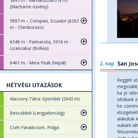
5895 m - Kilimandzsáró (v7s)
(Machame-ösvény)
5897 m – Cotopaxi, Ecuador (6263
m - Chimborazo)
6348 m - Parinacota, 5916 m -
Licancabur (Bolívia)
6461 m - Mera Peak (Nepál)
San Jos
2. nap
Reggeli u
HÉTVÉGI UTAZÁSOK
megszakítj
ha jó időn
Alacsony-Tátra: Gyömbér (2043 m)
sétálunk 
ha szerenc
elszigete
Besszádok (Lengyelország)
alakultak 
vulkánt el
Cseh Paradicsom, Prága
felszerelé