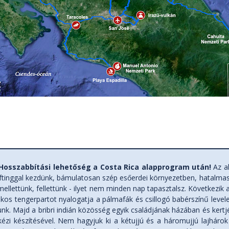
 Hosszabbítási lehetőség a Costa Rica alapprogram után!
Az a
ftinggal kezdünk, bámulatosan szép esőerdei környezetben, hatalma
ellettünk, fellettünk - ilyet nem minden nap tapasztalsz. Következik 
os tengerpartot nyalogatja a pálmafák és csillogó babérszínű levelek
zunk. Majd a bribri indián közösség egyik családjának házában és ker
ézi készítésével. Nem hagyjuk ki a kétujjú és a háromujjú lajhárok