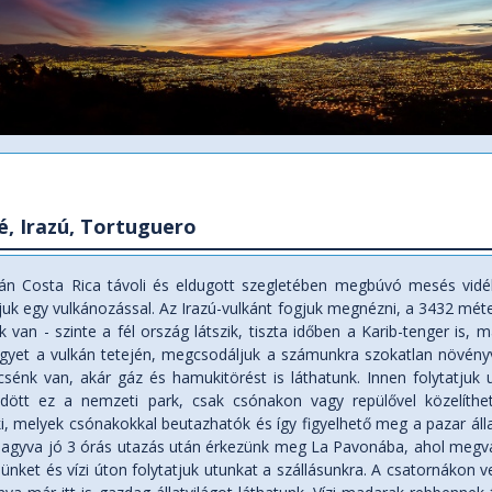
é, Irazú, Tortuguero
tán Costa Rica távoli és eldugott szegletében megbúvó mesés vidék
uk egy vulkánozással. Az Irazú-vulkánt fogjuk megnézni, a 3432 métere
k van - szinte a fél ország látszik, tiszta időben a Karib-tenger is, 
egyet a vulkán tetején, megcsodáljuk a számunkra szokatlan növényv
sénk van, akár gáz és hamukitörést is láthatunk. Innen folytatjuk 
lődött ez a nemzeti park, csak csónakon vagy repülővel közelít
ki, melyek csónakokkal beutazhatók és így figyelhető meg a pazar áll
hagyva jó 3 órás utazás után érkezünk meg La Pavonába, ahol megvá
sünket és vízi úton folytatjuk utunkat a szállásunkra. A csatornákon 