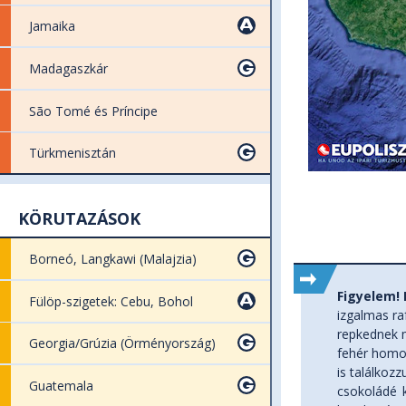
Jamaika
Madagaszkár
São Tomé és Príncipe
Türkmenisztán
KÖRUTAZÁSOK
Borneó, Langkawi (Malajzia)
Figyelem!
Fülöp-szigetek: Cebu, Bohol
izgalmas ra
repkednek m
Georgia/Grúzia (Örményország)
fehér homok
is találkoz
Guatemala
csokoládé k