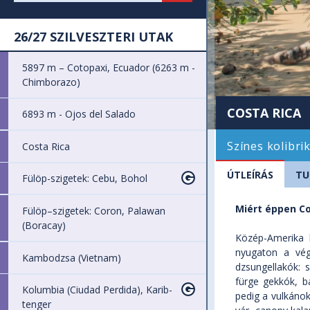
26/27 SZILVESZTERI UTAK
5897 m – Cotopaxi, Ecuador (6263 m -
Chimborazo)
COSTA RICA
6893 m - Ojos del Salado
Színes kolibri
Costa Rica
ÚTLEÍRÁS
TU
Fülöp-szigetek: Cebu, Bohol
Miért éppen Co
Fülöp–szigetek: Coron, Palawan
(Boracay)
Közép-Amerika 
nyugaton a vég
Kambodzsa (Vietnam)
dzsungellakók: 
fürge gekkók, 
Kolumbia (Ciudad Perdida), Karib-
pedig a vulkánok
tenger