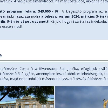
 nyerünk. 4 nap plusz élményfröccs, ha már Costa Rica, akkor ne hagyd
ítő program felára: 349.000,- Ft.
A kiegészítő program az ala
osan indul, azaz számodra
a teljes program 2026. március 5-én /
rilis 9-én ér véget ugyanott
! Kérjük, hogy részvételi szándékodat
e esetén indul!
é
gérkezünk Costa Rica fővárosába, San Joséba, elfoglaljuk szállás
t érkezésétől függően, amennyiben lesz rá időnk és lehetőségünk, te
ülést, majd innen indulunk másnap e nagyszerű ország felfedezésére. 