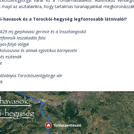
kószentgyörgyi várat és a Tordai-hasadékot. Autentikus vendéglá
k majd az asztalainkra, hogy tartalmas túranapjainkat megkoronázzák
i-havasok és a Torockói-hegység legfontosabb látnivalói?
1829 m) gyephavasi gerince és a Visszhangoskő
ztfennsík leszakadás fala
yos-folyó völgye
lakolusszusa és annak egzotikus környezete
 és esztenák
pe
 látványos Torockószentgyörgyi vár
ék