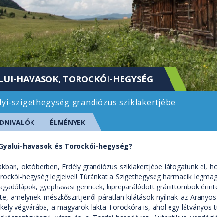
LUI-HAVASOK, TOROCKÓI-HEGYSÉG
lyi-szigethegység grandiózus sziklakertjébe
DNIVALÓK
ÉLMÉNYEK
 Gyalui-havasok és Torockói-hegység?
akban, októberben, Erdély grandiózus sziklakertjébe látogatunk el,
rockói-hegység legjeivel! Túránkat a Szigethegység harmadik legmag
dagadólápok, gyephavasi gerincek, kipreparálódott gránittömbök érintés
te, amelynek mészkőszirtjeiről páratlan kilátások nyílnak az Aranyos-
kely végvárába, a magyarok lakta Torockóra is, ahol egy látványos t