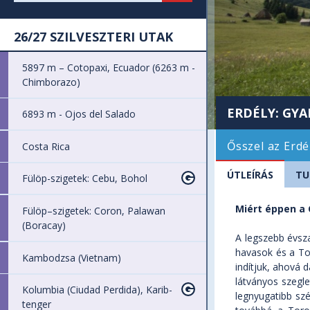
26/27 SZILVESZTERI UTAK
5897 m – Cotopaxi, Ecuador (6263 m -
Chimborazo)
ERDÉLY: GYA
6893 m - Ojos del Salado
Ősszel az Erdé
Costa Rica
ÚTLEÍRÁS
TU
Fülöp-szigetek: Cebu, Bohol
Miért éppen a
Fülöp–szigetek: Coron, Palawan
(Boracay)
A legszebb évsz
havasok és a To
Kambodzsa (Vietnam)
indítjuk, ahová 
látványos szegle
Kolumbia (Ciudad Perdida), Karib-
legnyugatibb szé
tenger