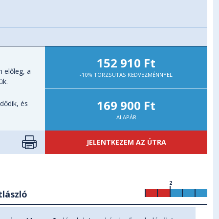
152 910 Ft
 előleg, a
-10% TÖRZSUTAS KEDVEZMÉNNYEL
ük.
169 900 Ft
dődik, és
ALAPÁR
JELENTKEZEM AZ ÚTRA
2
lászló