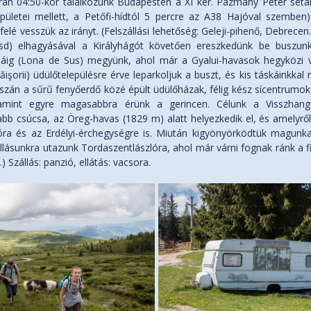
rán 04:50-kor találkozunk Budapesten a XI ker. Pázmány Péter sétá
pületei mellett, a Petőfi-hídtól 5 percre az A38 Hajóval szembe
felé vesszük az irányt. (Felszállási lehetőség: Geleji-pihenő, Debrece
esd) elhagyásával a Királyhágót követően ereszkedünk be buszunk
áig (Lona de Sus) megyünk, ahol már a Gyalui-havasok hegyközi völ
işorii) üdülőtelepülésre érve leparkoljuk a buszt, és kis táskáinkka
szán a sűrű fenyőerdő közé épült üdülőházak, félig kész sícentrumok 
mint egyre magasabbra érünk a gerincen. Célunk a Visszhango
b csúcsa, az Öreg-havas (1829 m) alatt helyezkedik el, és amelyről
tóra és az Erdélyi-érchegységre is. Miután kigyönyörködtük magunk
llásunkra utazunk Tordaszentlászlóra, ahol már várni fognak ránk a fi
.) Szállás: panzió, ellátás: vacsora.