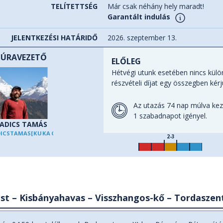
TELÍTETTSÉG
Már csak néhány hely maradt!
Garantált indulás
JELENTKEZÉSI HATÁRIDŐ
2026. szeptember 13.
TÚRAVEZETŐ
ELŐLEG
Hétvégi utunk esetében nincs külön
részvételi díjat egy összegben kérj
Az utazás 74 nap múlva kez
1 szabadnapot igényel.
ADICS TAMÁS
DICSTAMAS
[KUKAC]
EUPOLISZ.HU
2-3
t – Kisbányahavas – Visszhangos-kő – Tordaszent