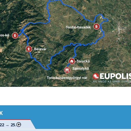
K
22 → 25.