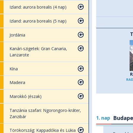
Izland: aurora borealis (4 nap)
Izland: aurora borealis (5 nap)
Jordánia
Kanári-szigetek: Gran Canaria,
Lanzarote
Kína
R
RA
Madeira
Marokkó (észak)
Tanzánia szafari: Ngorongoro-kráter,
Zanzibár
Budapes
1. nap
Törökország: Kappadókia és Lükia