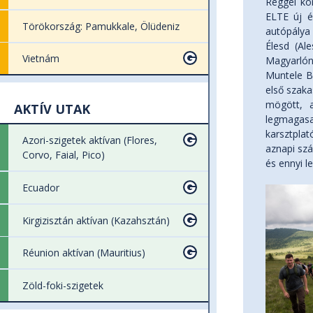
Reggel ko
ELTE új é
Törökország: Pamukkale, Ölüdeniz
autópálya 
Élesd (Al
Vietnám
Magyarlón
Muntele Bă
első szaka
mögött, a
AKTÍV UTAK
legmagasab
karsztpla
Azori-szigetek aktívan (Flores,
aznapi szá
Corvo, Faial, Pico)
és ennyi le
Ecuador
Kirgizisztán aktívan (Kazahsztán)
Réunion aktívan (Mauritius)
Zöld-foki-szigetek