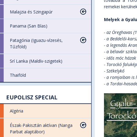
továbbá a Toroc
remekei kerülne
Malajzia és Szingapúr
Melyek a Gyalu
Panama (San Blas)
- az Öreghavas (
- a Beddelői-kars
Patagónia (Iguazu-vízesés,
- a legendás Aran
Tűzföld)
- a bélavár szik
- idős móc házak
Srí Lanka (Maldív-szigetek)
- Torockó faluké
- Székelykő
Thaiföld
- a romjaiban is
- a Tordai-hasad
EUPOLISZ SPECIAL
Algéria
Észak-Pakisztán aktívan (Nanga
Parbat alaptábor)