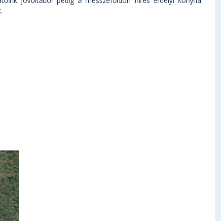
tóink jóvoltából pedig a messzeföldön híres erdélyi konyha
.