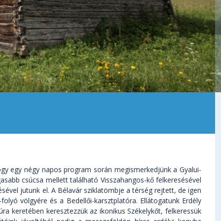
 hogy egy négy napos program során megismerkedjünk a Gyalui-
asabb csúcsa mellett található Visszahangos-kő felkeresésével
ével jutunk el. A Bélavár sziklatömbje a térség rejtett, de igen
folyó völgyére és a Bedellői-karsztplatóra. Ellátogatunk Erdély
úra keretében keresztezzük az ikonikus Székelykőt, felkeressük