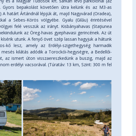
ny és a Magyar Tudósok krt. sarkán levő parkolónál (az
n). Gyors bepakolást követően útra kelünk és az M3-as
n.) A határt Ártándnál lépjük át, majd Nagyvárad (Oradea),
kal a Sebes-Körös völgyébe. Gyalu (Gilău) érintésével
gyei felé vesszük az irányt. Kisbányahavas (Staţiunea
l nekiindulunk az Öreg-havas gyephavasi gerincének. Az út
kísérik utunk. A fenyő övet szép lassan hagyjuk a hátunk
s-kő lesz, amely az Erdélyi-szigethegység harmadik
 mesés kilátás adódik a Torockói-hegységre, a Bedellői-
at, az ismert úton visszaereszkedünk a buszig, majd az
nom erdélyi vacsorával. (Túratáv: 13 km, Szint: 300 m fel