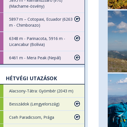
5895 m - Kilimandzsáró (v7s)
(Machame-ösvény)
5897 m – Cotopaxi, Ecuador (6263
m - Chimborazo)
6348 m - Parinacota, 5916 m -
Licancabur (Bolívia)
6461 m - Mera Peak (Nepál)
HÉTVÉGI UTAZÁSOK
Alacsony-Tátra: Gyömbér (2043 m)
Besszádok (Lengyelország)
Cseh Paradicsom, Prága