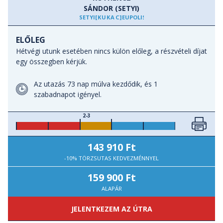
SÁNDOR (SETYI)
SETYI
[KUKAC]
EUPOLISZ.HU
ELŐLEG
Hétvégi utunk esetében nincs külön előleg, a részvételi díjat
egy összegben kérjük.
Az utazás 73 nap múlva kezdődik, és 1
szabadnapot igényel.
2-3
143 910 Ft
-10% TÖRZSUTAS KEDVEZMÉNNYEL
159 900 Ft
ALAPÁR
JELENTKEZEM AZ ÚTRA