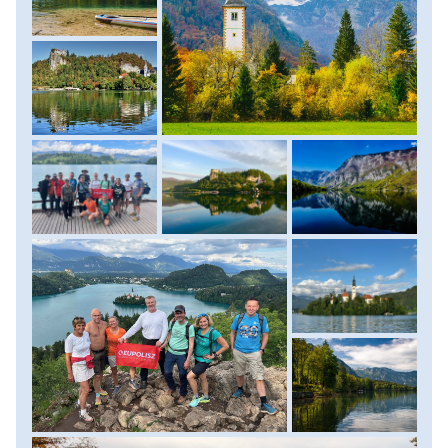
ahol egy kis túrát teszünk. Majd buszunkkal átgurulunk a tó
másik partjára, ahol a Mostnica-szurdokot fedezzük fel, itt
a folyó mellett, látványos sziklaformációkon lépdelve
teszünk egy körtúrát. Ezt követően vár ránk egy kis
szabadidő a Bohinji-tó partján, ahol lehet fotózni, kávézni,
akár egy gyorsat ebédelni és kipróbálni a helyi pisztrángot.
Ezt követően visszagurulunk a Bledi-tó partjára, itt akinek
még van lendülete feltúrázunk az Osojnica-hegy csúcsára,
lehet sétálgatni a tóparton, kipróbálni a híres Bledi
krémest. Majd az esti órákban indulunk vissza szállásunkra
Kranjska Gorába. Szállás: szálloda, ellátás: reggeli. (Túra:
Sava forrás: 3 km, 150 m szint fel és le, Mostnica-szurdok
túra: 4 km, 90 méter fel és le, Osojnica: 5 km – 300 m szint
fel és le)