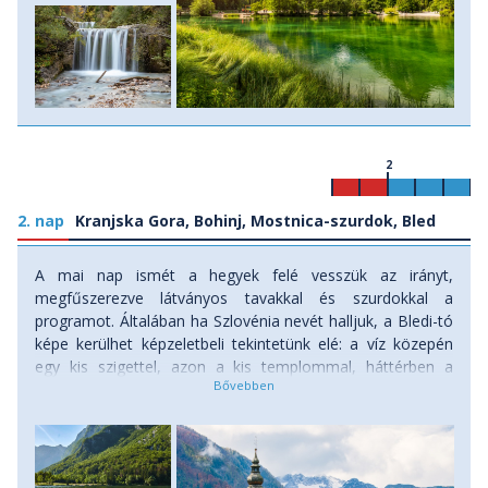
2
2. nap
Kranjska Gora, Bohinj, Mostnica-szurdok, Bled
A mai nap ismét a hegyek felé vesszük az irányt,
megfűszerezve látványos tavakkal és szurdokkal a
programot. Általában ha Szlovénia nevét halljuk, a Bledi-tó
képe kerülhet képzeletbeli tekintetünk elé: a víz közepén
egy kis szigettel, azon a kis templommal, háttérben a
Bledi-várral. A tavat 4 kisebb hegy öleli körbe, melyek közül
az Osojnicát meg is másszuk, hiszen innen még
komplettebb kép tárul elénk. De ne siessünk ennyire előre,
hiszen reggeli után első utunk még a Bohinji-tó partjára
vezet. Itt legelőször ellátogatunk a Sáva-forrás vízeséshez