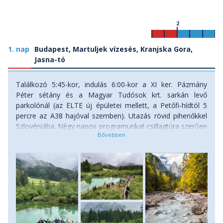
2
1. nap
Budapest, Martuljek vízesés, Kranjska Gora,
Jasna-tó
Találkozó 5:45-kor, indulás 6:00-kor a XI ker. Pázmány
Péter sétány és a Magyar Tudósok krt. sarkán levő
parkolónál (az ELTE új épületei mellett, a Petőfi-hídtól 5
percre az A38 hajóval szemben). Utazás rövid pihenőkkel
Szlovéniába. Négy napos programunkat csillagtúra szerűen
fogjuk teljesíteni. Kiindulópontunk pedig a szlovén-osztrák-
olasz hármashatár közelében, Szlovénia északnyugati
részén Kranjska Gora alpesi üdülő helyén lesz. Kora délután
érkezünk meg első állomásunkhoz, a Martuljek-vízeséshez.
Gozd Martuljek településről elindulva egy látványos
szurdokban, alpesi rétek közt kanyargunk, körülöttünk
pedig ezres-kétezres hegyek szédületes látványa vesz körül
minket. Az útvonal az alsó vízesés látványáig kényelmesen
kiépített. Innen csodáljuk meg mi is a többlépcsős vízesést