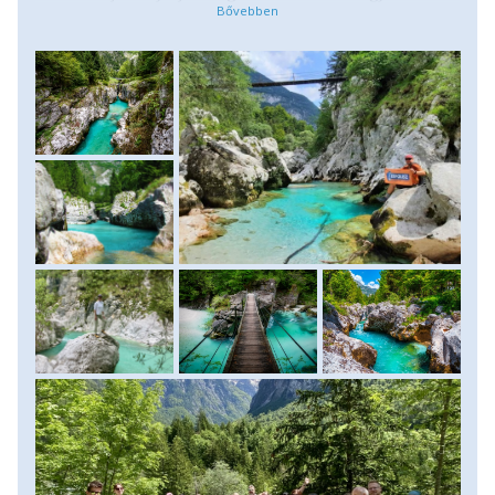
buszút vár ránk reggel, a Predil-hágón át Olaszország felöl.
Innen kanyarodunk be Bovec településre, mely a magyar
és más turisták körében is a raftingról, kanyoningról, téli
sportokról ismert leginkább. Picit még tovább kanyargunk,
már a Soca türkiz vizét csodálva, míg megérkezünk a
Trenta völgybe és végül a településre. A völgyek a Triglav
Nemzeti Park közepén találhatók, melyeket a Triglav, a
Vrsic és a Mangart csúcsai fogják közre. A Trenta-völgy
távol esik a városi élet mindennapi nyüzsgésétől. A völgy
természetes és érintetlen szépségéről híres és innen ered a
Soca folyó is. A folyó felső szakaszán indulunk mai
túránkra. A smaragdzöld folyó partját szorosan követjük
lefelé, útközben káprázatos kilátást élvezve a Júliai-Alpok
csodaszép csúcsaira, izgalmas függőhidakon keresztezve a
köves mederben zúgó folyót ereszkedünk egyre lejjebb.
Túránk után a már ismert útvonalon kanyargunk vissza
szállásunkra, Kranjska Gora településre. (Szintkülönbség:
500 m le, túratáv 12 km, menetidő: kb. 4-5 óra).