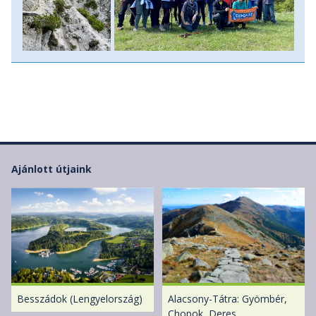
Ajánlott útjaink
Besszádok (Lengyelország)
Alacsony-Tátra: Gyömbér,
Chopok, Deres