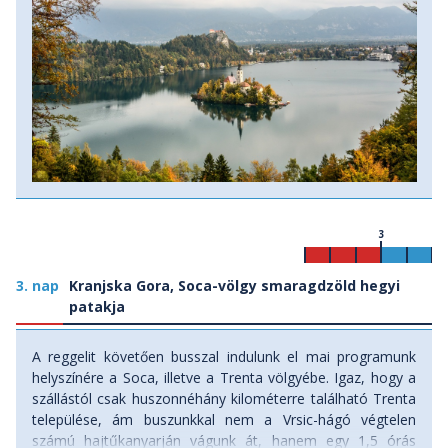
3
3. nap
Kranjska Gora, Soca-völgy smaragdzöld hegyi
patakja
A reggelit követően busszal indulunk el mai programunk
helyszínére a Soca, illetve a Trenta völgyébe. Igaz, hogy a
szállástól csak huszonnéhány kilométerre található Trenta
települése, ám buszunkkal nem a Vrsic-hágó végtelen
számú hajtűkanyarján vágunk át, hanem egy 1,5 órás