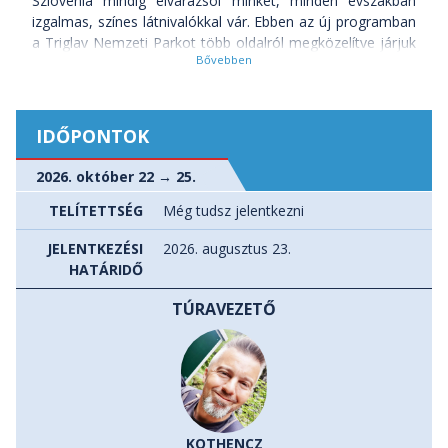
Szlovénia mindig elvarázsol minket, minden évszakban
izgalmas, színes látnivalókkal vár. Ebben az új programban
a Triglav Nemzeti Parkot több oldalról megközelítve járjuk
be. Szállásunk Kranjska Gora településén lesz, ahonnan a
környék vízesését, forrástavát fedezzük fel. A Bohinji-tó
fölé emelkedő hegyvonulat egyik oldalán Bovec, illetve a
Trenta völgyek helyezkednek el, itt a csodás, smaragdzöld
IDŐPONTOK
vizű Soca forrást nézzük meg és túrázunk egy kellemeset a
folyó mentén, gyönyörű lombkoronákkal szegélyezett
2026. október 22 → 25.
útvonalon. Végül egy fél napra kikacsintunk a szomszédos
Olaszországba, hogy a Fuzine tavak környékét is
TELÍTETTSÉG
Még tudsz jelentkezni
felfedezzük, páratlan kilátással a Mangartra.
JELENTKEZÉSI
2026. augusztus 23.
HATÁRIDŐ
Melyek a Triglav Nemzeti Park legfontosabb
látnivalói?
TÚRAVEZETŐ
- Martuljek-vízesés
- Zelenci zöld karsztforrása és a Jasna-tó
- Európa gyöngyszemei: Bledi-tó és Bohinji-tó
- Bovec, Trenta, Soca forrás gyalogtúra
- Laghi di Fusine tavak, páratlan kilátással a Mangartra
KOTHENCZ