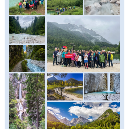
és a környező panorámát, majd visszatérünk buszunkhoz
és a közeli Zelenci nevű elképesztő zöld vizű kartszforrást
keressük fel. Innen ered a Száva egyik ága, a Sava Dolinka.
Jól kiépített tanösvény vezet a varázslatos tavacskához,
melyből a hatalmas ormok tükörképei integetnek vissza. A
fotószünet után élményekkel megtelve indulunk közeli
szállásunkra. A szobák elfoglalása után azokkal, akiknek
még lesz kedve és lendülete, gyalogosan indulunk el a
Jasna-tó partjára, mely egy könnyed 20 perces sétával
elérhető. A tó partján felkeressük a rendkívül népszerű
fotóhelyet, a mitikus kecskebak, Zlatorog szobrát. Az est
hátralévő részében tartunk ismerkedési estet, vacsorázni a
szálláshelyen, illetve közeli éttermekben lesz lehetőség.
Szállás: szálloda. (Túra: Martuljek, 5,5 km, kb 2 óra. Szint
250m)