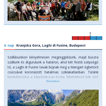
3
4. nap
Kranjska Gora, Laghi di Fusine, Budapest
Szállásunkon kényelmesen megreggelizünk, majd buszra
szállunk és átgurulunk a határon, ahol két festői szépségű
tó, a Laghi di Fusine tavak bújnak meg a Mangart égbetörő
csúcsával koronázott hatalmas sziklakatlanban. Túránk
kiindulópontja a káprázatosan tiszta, hihetetlenül kék vízű
jégkorszaki eredetű tavacskák partján lesz, melyek a Júlia-
Alpok legfőbb természeti látnivalói közé tartoznak. A
tavaktól nézve a legelképesztőbb látványt a Mangart
(2679m) zordon északi sziklafala nyújtja. Ahogy
emelkedünk egyre feljebb és egyre közelebb kerülünk a