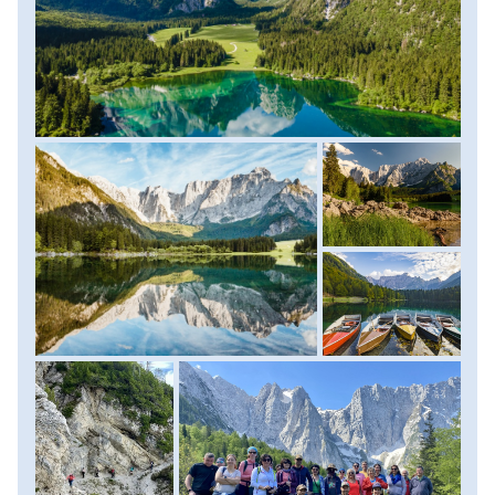
sziklafalakhoz, úgy lesz utunk is egyre izgalmasabb. A túra
végpontja a Luigi Zacchi menedékház csodás terasza,
ahonnan jól belátható az egész sziklakatlant keretező
csipkézett gerinc. Miután kigyönyörködtük magunkat,
visszaindulunk buszunkhoz és hazafelé vesszük az irányt.
Utunkat néhány rövid megállóval szakítjuk már csak meg. A
késő esti órákban érkezünk meg Budapestre. Ellátás:
reggeli. (Szintkülönbség: 730 m fel és le, túratáv 11 km,
menetidő: kb. 4-5 óra).