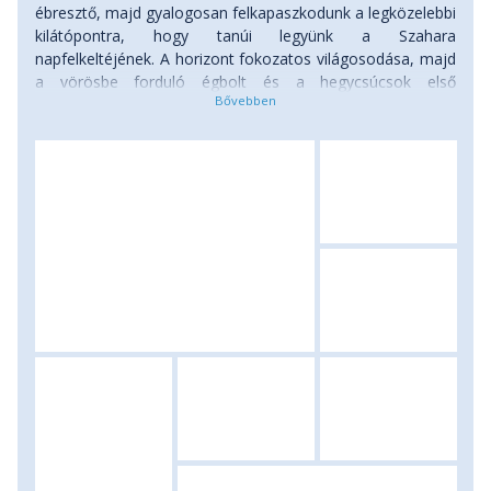
ébresztő, majd gyalogosan felkapaszkodunk a legközelebbi
kilátópontra, hogy tanúi legyünk a Szahara
napfelkeltéjének. A horizont fokozatos világosodása, majd
a vörösbe forduló égbolt és a hegycsúcsok első
megvilágítása sokáig emlékezetes élményt nyújtanak. A
csúcsról leereszkedve forró teával és egyszerű, de tápláló
nomád reggelivel kezdjük a napot.
A délelőtt folyamán egy hosszabb, körülbelül 3–4 órás
gyalogtúrát teszünk egy kevésbé látogatott, de rendkívül
látványos ösvényen. A túra végén egy védettebb
oázisszerű területen piknikezünk, majd visszatérünk a
táborhoz, ahol rövid pihenő után újra terepjáróba szállunk.
Délután egy látványos, panoráma útvonalon keresztül
ereszkedünk vissza Tamanrasset felé, útközben még több
fotómegállóval, például különleges vulkáni kúpoknál vagy
régi tuareg táborhelyeknél. A délután végére
visszaérkezünk a városba, ahol lehetőség van egy gyors
frissítő zuhanyra vagy teázásra a helyiek kedvenc utcai
kifőzdéjében, mielőtt elfoglaljuk szállásunkat. Este közös
vacsora és korai fekvés, hiszen másnap hajnalban belföldi
géppel már egy másik híres szaharai terület felé vesszük az