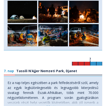
3
7. nap
Tassili N’Ajjer Nemzeti Park, Djanet
Ez a nap teljes egészében a park felfedezéséről szól, amely
az egyik legkülönlegesebb és legnagyobb kiterjedésű
sivatagi fennsík Észak-Afrikában, több mint 70.000
négyzetkilométeren. A program során gyalogtúrákon
veszünk részt helyi vezetők kíséretében, akik jól ismerik a