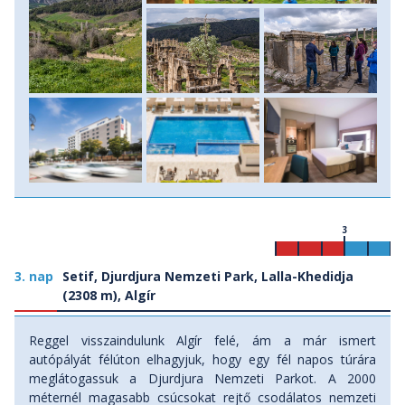
3
3. nap
Setif, Djurdjura Nemzeti Park, Lalla-Khedidja
(2308 m), Algír
Reggel visszaindulunk Algír felé, ám a már ismert
autópályát félúton elhagyjuk, hogy egy fél napos túrára
meglátogassuk a Djurdjura Nemzeti Parkot. A 2000
méternél magasabb csúcsokat rejtő csodálatos nemzeti