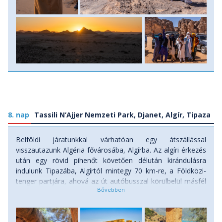
8. nap
Tassili N’Ajjer Nemzeti Park, Djanet, Algír, Tipaza
Belföldi járatunkkal várhatóan egy átszállással
visszautazunk Algéria fővárosába, Algírba. Az algíri érkezés
után egy rövid pihenőt követően délután kirándulásra
indulunk Tipazába, Algírtól mintegy 70 km-re, a Földközi-
tenger partjára, ahová az út autóbusszal körülbelül másfél
órát vesz igénybe. Tipaza különleges helyszín: egykori pun,
majd római település, amely ma az UNESCO Világörökség
része. A város maradványai festői tengerparti