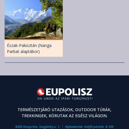
Észak-Pakisztán (Nanga
Parbat alaptábor)
TERMÉSZETJÁRÓ UTAZÁSOK, OUTDOOR TÚRÁK,
TREKKINGEK, KÖRUTAK AZ EGÉSZ VILÁGON.
8200 Veszprém, Szeglethy u. 1.
Nyitvatartás: hétfő-péntek: 8-16h