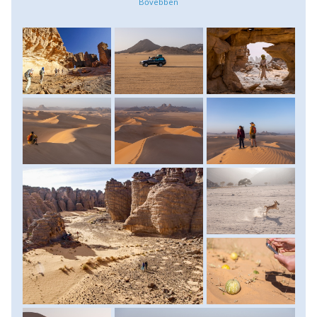
régió geológiáját, kultúráját és történelmét. Útközben
megcsodáljuk a park lenyűgöző homokkő
sziklaképződményeit, kanyonjait, természetes boltíveit és
"kőerdőként" ismert formációit. Ezek a sziklák az idők
során a szél és a homok munkájának köszönhetően
alakultak ki, és a táj időnként szürreális, más bolygóra
emlékeztető látványt nyújt. A délutáni órákban további
túraszakaszok következnek, majd estére visszatérünk
szállásunkra, Djanetbe. Szállás: szálloda, ellátás: reggeli,
ebéd, vacsora.