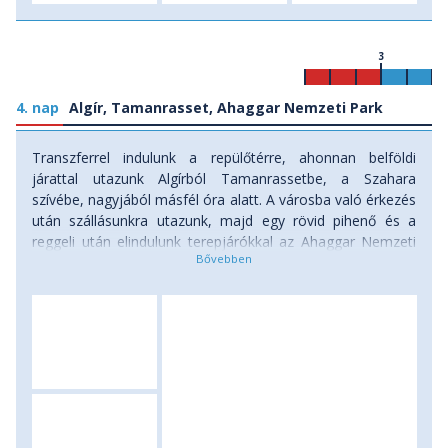
3
4. nap
Algír, Tamanrasset, Ahaggar Nemzeti Park
Transzferrel indulunk a repülőtérre, ahonnan belföldi
járattal utazunk Algírból Tamanrassetbe, a Szahara
szívébe, nagyjából másfél óra alatt. A városba való érkezés
után szállásunkra utazunk, majd egy rövid pihenő és a
reggeli után elindulunk terepjárókkal az Ahaggar Nemzeti
Park szívébe. A park területe hatalmas, kopár fennsíkokat,
vulkanikus kúpokat, mély völgyeket és drámai
kőalakzatokat rejt, miközben különleges fényviszonyai és a
környező csend szinte időtlen nyugalmat árasztanak.
Úticélunk az Assekrem-fennsík, amely 2700 méteres
tengerszint feletti magasságával nemcsak lélegzetelállító
panorámát kínál, de spirituális kisugárzása miatt is híres: itt
élt Charles de Foucauld francia szerzetes, akinek
remetelakját a mai napig látogatók keresik fel. Útközben