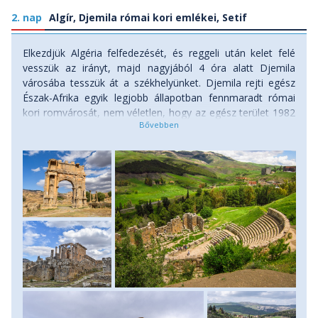
2. nap
Algír, Djemila római kori emlékei, Setif
Elkezdjük Algéria felfedezését, és reggeli után kelet felé
vesszük az irányt, majd nagyjából 4 óra alatt Djemila
városába tesszük át a székhelyünket. Djemila rejti egész
Észak-Afrika egyik legjobb állapotban fennmaradt római
kori romvárosát, nem véletlen, hogy az egész terület 1982
óta az UNESCO Világörökség része. Djemila magában
foglal két fórumot, egy színházat, több szentélyt, bazilikát,
fürdőt, diadalívet, lakóházakat, középületeket és jó
állapotban megmaradt utcákat is. A lenyűgöző romok egy
900 méteres magasságban fekvő sziklaszirten állnak, a
terület pedig igen kiterjedt, így nem sietünk mi sem, az
egész délutánt a környéken töltjük, és csak kora este
foglaljuk el szállásunkat a közeli Setif nagyvárosában.
Szállás: szálloda, ellátás: reggeli.