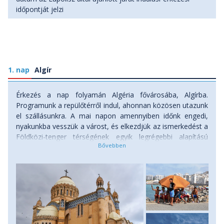
- a földöntúli panorámákról és hegycsúcsokról ismert
időpontját jelzi
Ahaggar Nemzeti Park,
- a sivatagi oázisokat, sziklarajzokat és elképesztő földtani
formákat rejtő Tassili N’Ajjer Nemzeti Park (
UNESCO
Világörökség
),
- a tengerparti Tipaza római kori épületei (
UNESCO
Világörökség
)
1. nap
Algír
- gyerekcipőben járó turizmus, igazi tuareg vendégszeretet
délen, és arab hangulat északon
Érkezés a nap folyamán Algéria fővárosába, Algírba.
Programunk a repülőtérről indul, ahonnan közösen utazunk
el szállásunkra. A mai napon amennyiben időnk engedi,
nyakunkba vesszük a várost, és elkezdjük az ismerkedést a
Földközi-tenger térségének egyik legrégebbi alapítású
településével, a nagyjából 5 milliós népességű Algírral.
Szállás: szálloda.