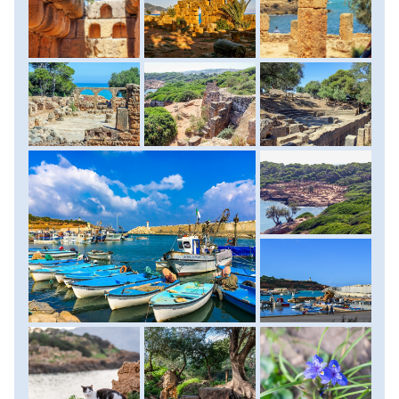
környezetben fekszenek, és kivételesen jó állapotban
maradtak fenn. A séta során megtekintjük a római
színházat, a fürdőket, a bazilikákat, az amfiteátrumot, a
nekropoliszt és az egykori kereskedelmi és lakónegyedek
romjait. A rómaiak mellett berber, bizánci és keresztény
hatások is nyomot hagytak a város építészetén, így a séta
egy időutazás is egyben. Késő délután, az élményekkel teli
látogatás után visszautazunk Algírba, ahol elfoglaljuk
utolsó szállásunkat. Az estét szabadprogram keretében
tölthetjük: lehetőség nyílik egy könnyű vacsorára egy helyi
étteremben vagy sétára Algír óvárosának környékén, attól
függően, mennyi energiánk marad a nap végére. Szállás:
szálloda, ellátás: reggeli.