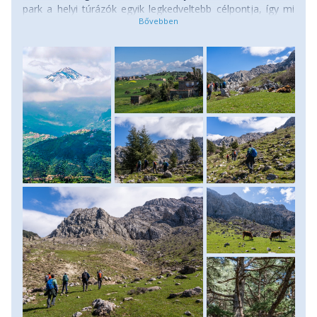
park a helyi túrázók egyik legkedveltebb célpontja, így mi
sem hagyhatjuk ki Algéria utunk programjából. A hegylánc
neve a berber „Jjerjer” szóból ered, melynek jelentése
„nagy hideg”, ebből alakult ki a „Djurdjura” elnevezés
amelyet nemcsak a hegyláncra, hanem az ott fekvő
falvakra is használnak. A Római Birodalom idején a
térséget Mons Ferratus, vagyis „Vas-hegy” néven
emlegették, utalva egyrészt a vidék vasban gazdag
talajára, másrészt a helyi berber törzseknek a római
hódítással szembeni ellenállására. Túránkat az 1563 méter
magas Tizi n Kouilal hágóból kezdjük, és kicsivel kevesebb
mint 5 km és 710 méter szintkülönbség után, nagyjából 3
óra után már a 2308 méteres Lalla-Khedidja csúcsról
élvezhetjük Algéria északi hegyvidékeinek panorámáját. Az
ország 5. legmagasabb csúcsa a Magas-Atlasz 1500 km
hosszúságú hegyláncának része, a Djurdjura-hegység
legmagasabb pontja is egyben. Miután visszatérünk a
hágóba, túránk kiindulópontjához, egy újabb 3 órás utazás
vár ránk amíg visszaérkezünk Algírba. (Túratáv: 10 km,
szintkülönbség: 710 méter, menetidő: 5-6 óra.) Szállás:
szálloda, ellátás: reggeli.