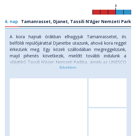
3
6. nap
Tamanrasset, Djanet, Tassili N’Ajjer Nemzeti Park
A kora hajnali órákban elhagyjuk Tamanrassetet, és
belföldi repülőjárattal Djanetbe utazunk, ahová kora reggel
érkezünk meg. Egy közeli szállodában megreggelizünk,
majd pihenés következik, mielőtt tovább indulunk a
világhírű Tassili N’Ajjer Nemzeti Parkba, amely az UNESCO
Világörökség része, és elsősorban több ezer éves
sziklarajzairól és különleges homokkő formációiról, sivatagi
tájairól ismert. Délután megkezdjük utazásunkat a
parkban, felfedezve az első rajzokat, kőalakzatokat és
oázisokat, miközben beljebb haladunk a táborhely felé,
ahol az éjszakát a természetben, nomád körülmények
között, sátorban töltjük, csillagfényes ég alatt vacsorázva.
Szállás: sátorban, ellátás: reggeli, ebéd, vacsora.