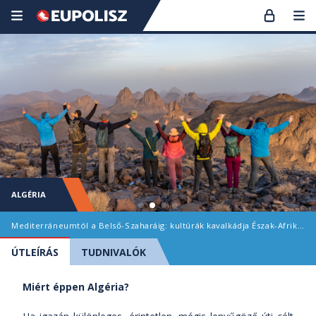
ALGÉRIA
Mediterráneumtól a Belső-Szaharáig: kultúrák kavalkádja Észak-Afrika titokzatos országában
ÚTLEÍRÁS
TUDNIVALÓK
Miért éppen Algéria?