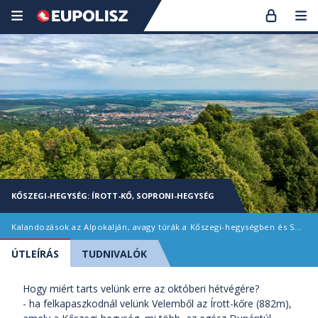
KŐSZEGI-HEGYSÉG: ÍROTT-KŐ, SOPRONI-HEGYSÉG
Kalandozások az Alpokalján, avagy túrák a Kőszegi-hegységben és Soproni-hegységben
ÚTLEÍRÁS
TUDNIVALÓK
Hogy miért tarts velünk erre az októberi hétvégére?
- ha felkapaszkodnál velünk Velemből az Írott-kőre (882m),