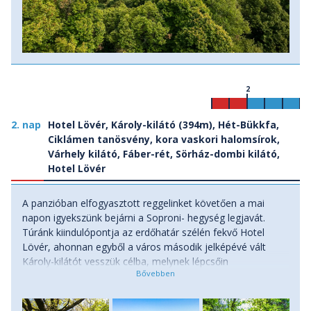
2
2. nap
Hotel Lövér, Károly-kilátó (394m), Hét-Bükkfa,
Ciklámen tanösvény, kora vaskori halomsírok,
Várhely kilátó, Fáber-rét, Sörház-dombi kilátó,
Hotel Lövér
A panzióban elfogyasztott reggelinket követően a mai
napon igyekszünk bejárni a Soproni- hegység legjavát.
Túránk kiindulópontja az erdőhatár szélén fekvő Hotel
Lövér, ahonnan egyből a város második jelképévé vált
Károly-kilátót vesszük célba, melynek lépcsőin
felkapaszkodva rálátunk a városra, a Károly-magaslati
Ökoturisztikai Látogatóközpontban pedig interaktív tárlat
keretében nyerhetünk bepillantást a parkerdő növény- és