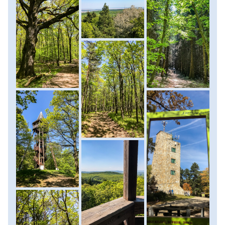
állatvilágába. Egy rövid aszfaltos utat követően a Hét-
bükkfa felé vesszük az irányt a Ciklámen Tanösvényen. Az
ország elsőként kialakított tanösvénye a feltűnő színű és
kellemes illatú erdei ciklámenről kapta a nevét, melyet
nekünk is lesz szerencsénk látni. Szintezős és látványos
úton érjük el a kora vaskori halomsírokat és földvár
sáncrendszert, melyek ékes bizonyítékai, hogy már a Kr. e.
7. században is éltek itt emberek. A közelben található
Várhely kilátóból nyílik talán a legszebb panoráma a
Sopront övező erdőségekre és tiszta időben akár az
ausztriai Schneeberg tömbje is jól kivehető. Miután
kigyönyörködtük magunkat, a hátizsákjainkban hozott
elemózsiából próbáljuk pótolni az eddig elhasznált
energiát. Ezt követően a Fáber-rét érintésével közelítjük a
Sörházdombi kilátót, mely ragasztott tartókból
összeállított csavarozott faszerkezetével építészetileg is
becsülendő, de ami számunkra talán még fontosabb, hogy
remek kilátást nyújt a városra és a Fertő-tóra. (túra
menetidő kb. 6 óra, táv 13-14 km, szint 400 m) Hazaindulás
előtt a további aktív kalandokat keresőkkel a Bécsi dombon
található nyári bobpályát is felkereshetjük, de persze a