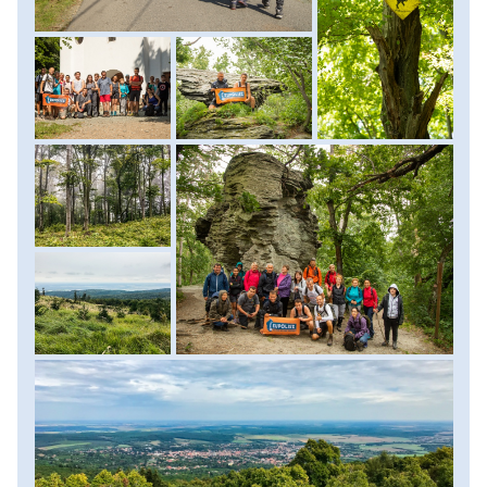
vehetjük szemügyre a környező területet, illetve itt
4.
Zempléni-hegység: Nagy-Milic (895 m)
gyűjthetjük be az OKT és a Rockenbauer Pál Dél- dunántúli
5.
Kőszegi-hegység: Írott-kő (882 m)
Kéktúra (DDK) nyugati végpontjának pecsétjét. A csúcsra
6.
Pilis: Pilis-tető (756 m)
szánt finomságok elfogyasztása és némi pihenést
7.
Karancs-Medves-vidék: Karancs (727 m)
követően dél-keleti irányba folytatjuk utunkat az osztrák-
8.
Bakony: Kőris-hegy (709 m)
magyar zöldhatáron vezető Vasfüggöny turistaúton. Újabb
9.
Visegrádi-hegység: Dobogó-kő (699 m)
látványos megállópont a Kőszegi- hegység
10.
Mecsek: Zengő (682 m)
legvadregényesebb részén található Kalapos-kő, ahol a
zöld pala kőzet felszínen lévő sziklaalakzatai érdekes
+ 1.
Balaton-felvidék: tanúhegyek
formákkal örvendeztetik meg az erre járó turistát. Innen
egy kb. 3 km- es ereszkedéssel érünk vissza túránk
kiindulópontjára, ahonnan autóinkba szállva kb. 1 óra alatt
a nyugati határszél ékszerdobozának számító Sopronba
érkezünk. Panziónkban a szobák elfoglalása és némi
felfrissülés után a jól megérdemelt kulináris élvezetek felé
fordulunk. Szakértő segítségével ízlelhetjük meg a soproni
borvidék borait, hogy aztán a közös vacsora után már
hozzáértően válasszunk kedvünkre a panzió és étterem
nyújtotta kínálatból. (túra menetidő kb. 6 óra, táv 14 km,
szint kb. 600 m)