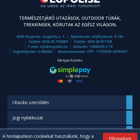
TERMÉSZETJÁRÓ UTAZÁSOK, OUTDOOR TÚRÁK,
TREKKINGEK, KÖRUTAK AZ EGÉSZ VILÁGON.
8200 Veszprém, Szeglethy u. 1.
Nyitvatartás: hétfő-péntek: 8-16h
Telefon:
0036 20 3190881
Telefon:
0036 88 871728
E-mail:
info
@
eupolisz.hu
Adószám: 12600229-2-19
Engedélyszám: U-000463
Bankszámlaszám: OTP : 11702036-20703451
Kártyás fizetés:
Utazási szerződés
Jogi nyilatkozat
Engedélyünk
A honlapunkon cookiekat használunk, hogy a
Elfogadom