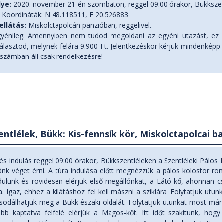
lye:
2020. november 21-én szombaton, reggel 09:00 órakor, Bükkszent
 Koordináták: N 48.118511, E 20.526883
ellátás:
Miskolctapolcán panzióban, reggelivel.
yénileg. Amennyiben nem tudod megoldani az egyéni utazást, ez 
választod, melynek felára 9.900 Ft. Jelentkezéskor kérjük mindenképp 
 számban áll csak rendelkezésre!
ntlélek, Bükk: Kis-fennsík kör, Miskolctapolcai b
és indulás reggel 09:00 órakor, Bükkszentléleken a Szentléleki Pálos 
ránk véget érni. A túra indulása előtt megnézzük a pálos kolostor rom
dulunk és rövidesen elérjük első megállónkat, a Látó-kő, ahonnan cso
a. Igaz, ehhez a kilátáshoz fel kell mászni a sziklára. Folytatjuk u
csodálhatjuk meg a Bükk északi oldalát. Folytatjuk utunkat most már 
bb kaptatva felfelé elérjük a Magos-kőt. Itt időt szakítunk, h