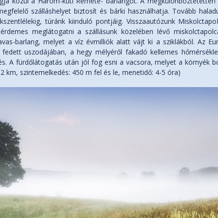
gja közül a Három-kúti Remete- barlangot. A megkülönböztetetten véd
gfelelő szálláshelyet biztosít és bárki használhatja. Tovább halad
szentlélekig, túránk kiinduló pontjáig. Visszaautózunk Miskolctapol
érdemes meglátogatni a szállásunk közelében lévő miskolctapolca
tavas-barlang, melyet a víz évmilliók alatt vájt ki a sziklákból. Az
 fedett uszodájában, a hegy mélyéről fakadó kellemes hőmérsékle
és. A fürdőlátogatás után jól fog esni a vacsora, melyet a környék bor
12 km, szintemelkedés: 450 m fel és le, menetidő: 4-5 óra)