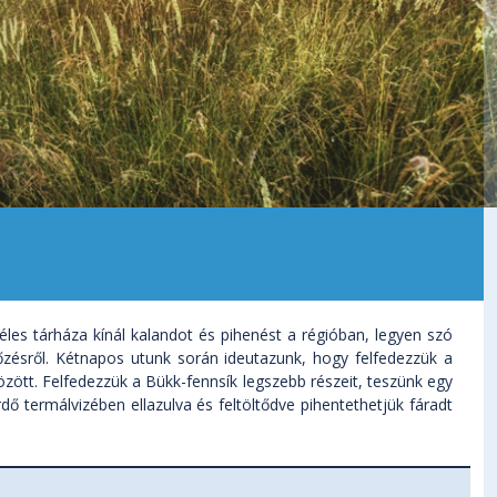
es tárháza kínál kalandot és pihenést a régióban, legyen szó
dőzésről. Kétnapos utunk során ideutazunk, hogy felfedezzük a
özött. Felfedezzük a Bükk-fennsík legszebb részeit, teszünk egy
rdő termálvizében ellazulva és feltöltődve pihentethetjük fáradt