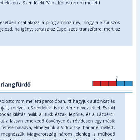
léleken a Szentléleki Pálos Kolostorrom melletti
esetben csatlakozz a programhoz úgy, hogy a kisbuszos
jelezd, ha igényt tartasz az Eupoliszos transzferre, mert az
3
arlangfürdő
Kolostorrom melletti parkolóban. Itt hagyjuk autóinkat és
jait, melyet a Szentlélek tiszteletére neveztek el. Északi
dás kilátás nyílik a Bükk északi lejtőire, és a Lázbérci-
tunkat a lassan emelkedő ösvényen és rövidesen egy másik
felfelé haladva, elmegyünk a Vidróczky- barlang mellett,
ogy megnézzük Magyarország három jelenleg is működő