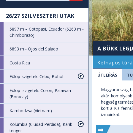
26/27 SZILVESZTERI UTAK
5897 m – Cotopaxi, Ecuador (6263 m -
Chimborazo)
A BÜKK LEGJ
6893 m - Ojos del Salado
Kétnapos túrá
Costa Rica
ÚTLEÍRÁS
TU
Fülöp-szigetek: Cebu, Bohol
Magyarország ta
Fülöp–szigetek: Coron, Palawan
akár komolyabb 
(Boracay)
hegység természe
kört a Kis-fenns
Kambodzsa (Vietnam)
izmainkat.
Kolumbia (Ciudad Perdida), Karib-
tenger