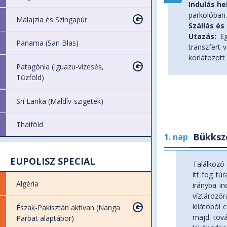
Indulás he
parkolóban.
Malajzia és Szingapúr
Szállás és 
Utazás:
Eg
Panama (San Blas)
transzfert 
korlátozott
Patagónia (Iguazu-vízesés,
Tűzföld)
Srí Lanka (Maldív-szigetek)
Thaiföld
Bükksze
1. nap
EUPOLISZ SPECIAL
Találkozó 
itt fog tú
Algéria
irányba in
víztározór
kilátóból 
Észak-Pakisztán aktívan (Nanga
majd tová
Parbat alaptábor)