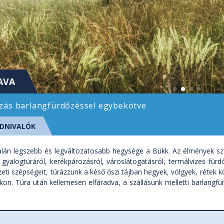
AVA
zás barlangfürdőzéssel egybekötve
DNIVALÓK
lán legszebb és legváltozatosabb hegysége a Bükk. Az élmények szél
gyalogtúráról, kerékpározásról, városlátogatásról, termálvizes für
ti szépségeit, túrázzunk a késő őszi tájban hegyek, völgyek, rétek k
íkon. Túra után kellemesen elfáradva, a szállásunk melletti barlangfü