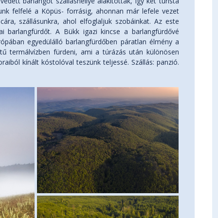
ett barlangot szálláshellyé alakították, így két turista
unk felfelé a Köpüs- forrásig, ahonnan már lefele vezet
cára, szállásunkra, ahol elfoglaljuk szobáinkat. Az este
i barlangfürdőt. A Bükk igazi kincse a barlangfürdővé
 Európában egyedülálló barlangfürdőben páratlan élmény a
tű termálvízben fürdeni, ami a túrázás után különösen
aiból kínált kóstolóval teszünk teljessé. Szállás: panzió.