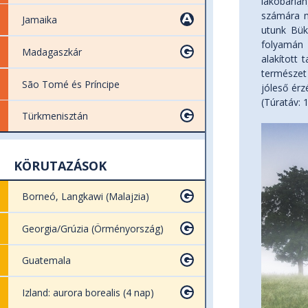
lakóbarlan
számára me
Jamaika
utunk Bükk
folyamán 
Madagaszkár
alakított 
természet
São Tomé és Príncipe
jóleső érz
(Túratáv: 
Türkmenisztán
KÖRUTAZÁSOK
Borneó, Langkawi (Malajzia)
Georgia/Grúzia (Örményország)
Guatemala
Izland: aurora borealis (4 nap)