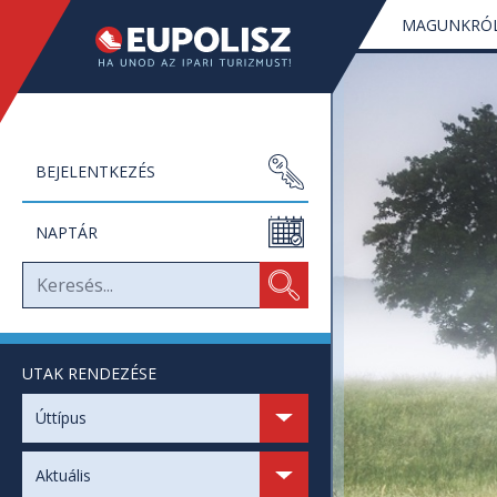
MAGUNKRÓ
BEJELENTKEZÉS
NAPTÁR
UTAK RENDEZÉSE
SZABAD HELYEK
Úttípus
SZABAD NAPOK
Aktuális