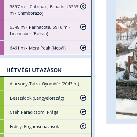
5897 m – Cotopaxi, Ecuador (6263
m - Chimborazo)
6348 m - Parinacota, 5916 m -
Licancabur (Bolívia)
6461 m - Mera Peak (Nepál)
HÉTVÉGI UTAZÁSOK
Alacsony-Tátra: Gyömbér (2043 m)
Besszádok (Lengyelország)
Cseh Paradicsom, Prága
Erdély: Fogarasi-havasok