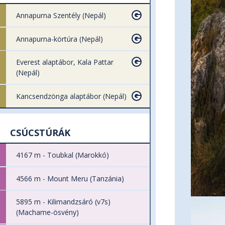
Annapurna Szentély (Nepál)
Annapurna-körtúra (Nepál)
Everest alaptábor, Kala Pattar
(Nepál)
Kancsendzönga alaptábor (Nepál)
CSÚCSTÚRÁK
4167 m - Toubkal (Marokkó)
4566 m - Mount Meru (Tanzánia)
5895 m - Kilimandzsáró (v7s)
(Machame-ösvény)