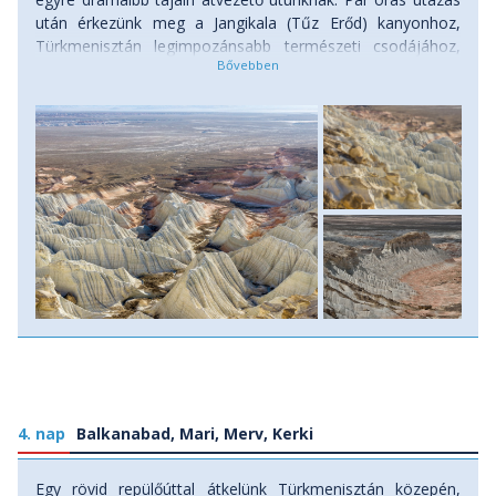
után érkezünk meg a Jangikala (Tűz Erőd) kanyonhoz,
Türkmenisztán legimpozánsabb természeti csodájához,
amely mintha egy másik bolygón lenne. Ez a hely a "tűz
erődje" néven ismert, köszönhetően a sziklákban pompázó
élénk vörös, rózsaszín, sárga és okker színeknek. Több
millió évnyi erózió formálta a mély völgyeket, éles
sziklafalakat és monumentális, minaret-szerű formációkat.
Több órát töltünk itt, lesz időnk "elveszni" a kanyon
izgalmas ösvényein, fotózni és elmerülni e különleges táj
nyugalmában. Miután magunkba szívtuk a Jangikala
felejthetetlen szépségét, buszunkkal tovább indulunk
Balkanabad felé. Ez a nyugat-türkmén ipari központ,
egykor Nebitdag (Olajhegy) néven ismert város, kellemes
megálló a hosszú nap végén. Estére megérkezünk
Balkanabadba, ahol becsekkolunk a szállásunkra. A
vacsora után ideje lesz pihenni és feltöltődni a következő
nap kalandjaira, miközben feldolgozzuk a Jangikala
lenyűgöző látványát. Szállás: szálloda, ellátás: reggeli,
4. nap
Balkanabad, Mari, Merv, Kerki
ebéd, vacsora.
Egy rövid repülőúttal átkelünk Türkmenisztán közepén,