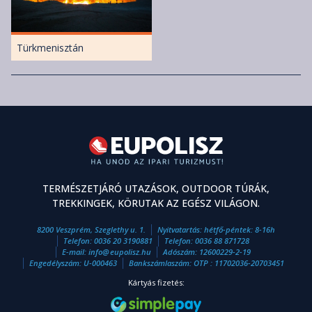
Türkmenisztán
TERMÉSZETJÁRÓ UTAZÁSOK, OUTDOOR TÚRÁK,
TREKKINGEK, KÖRUTAK AZ EGÉSZ VILÁGON.
8200 Veszprém, Szeglethy u. 1.
Nyitvatartás: hétfő-péntek: 8-16h
Telefon:
0036 20 3190881
Telefon:
0036 88 871728
E-mail:
info
@
eupolisz.hu
Adószám: 12600229-2-19
Engedélyszám: U-000463
Bankszámlaszám: OTP : 11702036-20703451
Kártyás fizetés: