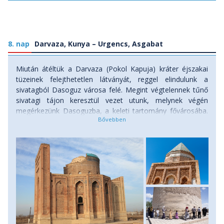
vacsora.
8. nap
Darvaza, Kunya – Urgencs, Asgabat
Miután átéltük a Darvaza (Pokol Kapuja) kráter éjszakai
tüzeinek felejthetetlen látványát, reggel elindulunk a
sivatagból Dasoguz városa felé. Megint végtelennek tűnő
sivatagi tájon keresztül vezet utunk, melynek végén
megérkezünk Dasoguzba, a keleti tartomány fővárosába.
Innen irány a UNESCO Világörökség részét képező Kunya –
Urgencs! Belépünk a X–XII. századi Horezm Birodalom
egykori fővárosába, amely a Selyemút egyik legfontosabb
szellemi és kereskedelmi központja volt és felfedezzük a
középkori iszlám építészet lenyűgöző emlékeit: Najm ad-
Din al-Kubra és Tyurabek Khanum mauzóleumai, Il-Arszlan
és Tekesh Ibn Khajibey sírjai, a Kutlug-Timur minaret, mely
Közép-Ázsia legmagasabb minaretje és a XIII. századi
mongol pusztítás dacára is áll. Visszatérünk Dasoguzba, és
egy esti belföldi járattal visszautazunk a fővárosba. Érkezés