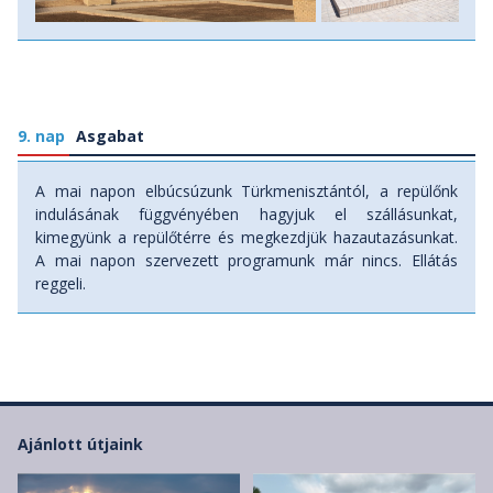
Aşgabatba, ahol a főváros fényei fogadnak. Szállás:
szálloda, ellátás: reggeli, ebéd, vacsora.
9. nap
Asgabat
A mai napon elbúcsúzunk Türkmenisztántól, a repülőnk
indulásának függvényében hagyjuk el szállásunkat,
kimegyünk a repülőtérre és megkezdjük hazautazásunkat.
A mai napon szervezett programunk már nincs. Ellátás
reggeli.
Ajánlott útjaink