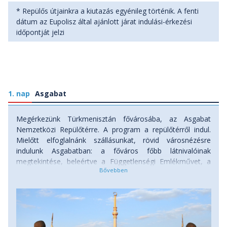
* Repülős útjainkra a kiutazás egyénileg történik. A fenti
dátum az Eupolisz által ajánlott járat indulási-érkezési
időpontját jelzi
1. nap
Asgabat
Megérkezünk Türkmenisztán fővárosába, az Asgabat
Nemzetközi Repülőtérre. A program a repülőtérről indul.
Mielőtt elfoglalnánk szállásunkat, rövid városnézésre
indulunk Asgabatban: a főváros főbb látnivalóinak
megtekintése, beleértve a Függetlenségi Emlékművet, a
Semlegesség Diadalívét, Ertuğrul Gazi mecsetet. Ebéd után
transzfer a szállásunkra, elfoglaljuk szobáinkat, majd rövid
pihenés után folytatjuk a Türkmén főváros felfedezését,
következik a Szőnyegmúzeum, amely a türkmén szőnyegek
legnagyobb gyűjteményét mutatja be, több mint 1000
kiállítási tárgyat a 18-19. századból, és időt szakítunk, hogy