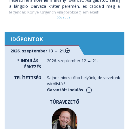
Fedezd fel a hófehér márvány fővárost, Ashgabátot, sétálj
a lángoló Darvaza kráter peremén, és csodáld meg a
legendás Konye-Urgench világörökségi emlékeit!
Merülj alá a gyógyító vizű Kov Ata barlangtóban,
gyönyörködj a színes sziklafalakban a Jangi Kala
kanyonban, majd lépj a történelem előtti időkbe a
Kojtendag dinoszaurusz platón. Utazásunk a Selyemút
IDŐPONTOK
egykori fényes központjában, Mary városában és Merv
romjainál teljesedik ki.
2026. szeptember 13 → 21.
Az élmény igazi kalandtúra: vonattal, busszal és
terepjáróval utazunk, éjszakázunk kényelmes szállodákban
* INDULÁS -
2026. szeptember 12 → 21.
és autentikus jurtákban, a csillagos ég alatt. Nemcsak a
ÉRKEZÉS
modern nagyvárosokat, hanem a vadregényes vidéket és a
TELÍTETTSÉG
Sajnos nincs több helyünk, de vezetünk
nomád élet mindennapjait is testközelből ismerheted meg.
várólistát!
Türkmenisztán – egy ország, ahol a természet csodái, az
Garantált indulás
ősi történelem és a nomád hagyományok találkoznak!
TÚRAVEZETŐ
Melyek Türkmenisztán legfontosabb látnivalói?
- Asgabat, a monumentális márvány épületek városa
- Kaszpi-tenger, Földünk legnagyobb tava
- Jangikala, a Tűz Erőd kanyon vörös, rózsaszín, sárga és