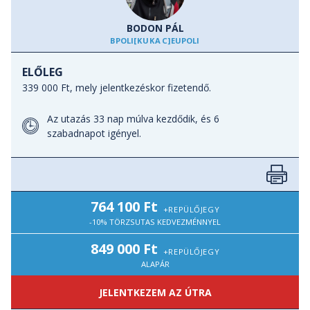
okker színekben pompázó sziklái
- Merv ősi városa,
a Selyemút Gyöngyszeme (
UNESCO
BODON PÁL
Világörökség része
)
BPOLI
[KUKAC]
EUPOLISZ.HU
- Köýtendag hegységben a Dinoszaurusz Plató
- Darvaza, a Pokol kapuja
ELŐLEG
- Kunya – Urgencs, a X–XII. századi Khorezm Birodalom
339 000 Ft, mely jelentkezéskor fizetendő.
egykori fővárosa (
UNESCO Világörökség része
)
Az utazás 33 nap múlva kezdődik, és 6
szabadnapot igényel.
764 100 Ft
+REPÜLŐJEGY
-10% TÖRZSUTAS KEDVEZMÉNNYEL
849 000 Ft
+REPÜLŐJEGY
ALAPÁR
JELENTKEZEM AZ ÚTRA