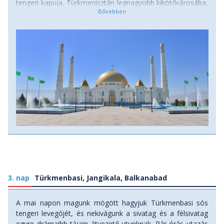
tengeri kapuja, Türkmenisztán legnagyobb kikötővárosába,
ahol azonnal megérezzük a Kaszpi-tenger üdítő, sós illatát.
A város, mely egykor Krasznovodszk néven volt ismert, a
Kaszpi-tenger keleti partjának gyöngyszeme, pálmafás
sétányokkal és nyugodt öböllel vár. A hosszú utazás után
lazítunk, strandolunk a világ legnagyobb tavának, a Kaszpi-
tengernek a kék vizében, majd megörökítjük a
naplementét a tenger felett, amely különösen varázslatos
a város amfiteátrum-szerű elhelyezkedése miatt. Szállás:
szálloda, ellátás: reggeli, ebéd, vacsora.
3. nap
Türkmenbasi, Jangikala, Balkanabad
A mai napon magunk mögött hagyjuk Türkmenbasi sós
tengeri levegőjét, és nekivágunk a sivatag és a félsivatag
egyre drámaibb tájain átvezető utunknak. Pár órás utazás