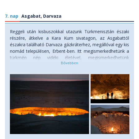
7. nap
Asgabat, Darvaza
Reggeli után kisbuszokkal utazunk Türkmenisztán északi
részére, átkelve a Kara Kum sivatagon, az Asgabattól
északra található Darvaza gázkráterhez, megállóval egy kis
nomád településen, Erbent-ben. Itt megismerkedhetünk a
türkmén nép vidéki életével, megismerkedhetünk
hagyományos életmódjukkal, megtekinthetjük a népi
mesterségeket és felpróbálhatjuk a nemzeti ruhákat. Ebéd
után érkezünk a végtelen Kara-kum sivatag belső vidékére,
a „semmi közepének” dűnéi között található Darvaza, a
Pokol kapujához. Teszünk egy rövid sétát homokdűnék
között, majd következik a „Pokol kapuja”, melynek
mélyéről évtizedek óta lángok csapnak elő, és a csillagos
égbolt sötétjében hatalmas távolságról világít „Földünk
tüzes lelke”. Este lélegzetelállító és lenyűgöző kilátás nyílik
az égő kráterre. Grillvacsora, fotózás Darvaza-ról éjszaka,
majd szállás türkmén jurtákban a nomád életmód
stílusában. Szállás: jurtákban, ellátás: reggeli, ebéd,