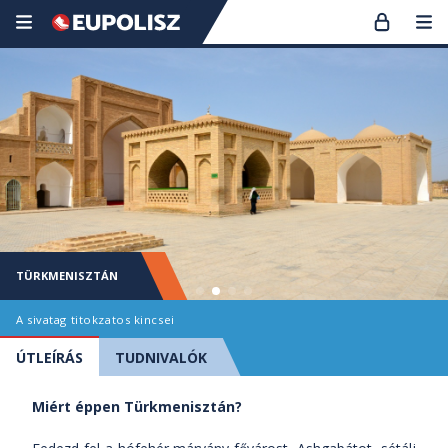
TÜRKMENISZTÁN
A sivatag titokzatos kincsei
ÚTLEÍRÁS
TUDNIVALÓK
Miért éppen Türkmenisztán?