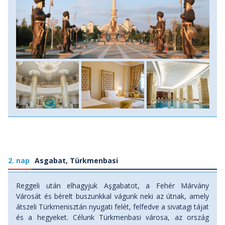
meglátogassunk egy farmot, ahol Közép-Ázsia és a
sztyeppei nomád népeknek legnemesebb és leghíresebb
lófajtáját, az akhal teke lovakat tenyésztik. Vacsorára
természetesen megkóstoljuk a hagyományos türkmén
konyhát. Szállás: szálloda, ellátás: ebéd, vacsora.
2. nap
Asgabat, Türkmenbasi
Reggeli után elhagyjuk Aşgabatot, a Fehér Márvány
Városát és bérelt buszunkkal vágunk neki az útnak, amely
átszeli Türkmenisztán nyugati felét, felfedve a sivatagi tájat
és a hegyeket. Célunk Türkmenbasi városa, az ország