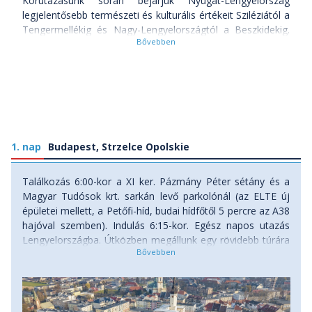
Körutazásunk során bejárjuk Nyugat-Lengyelország
legjelentősebb természeti és kulturális értékeit Sziléziától a
Tengermellékig és Nagy-Lengyelországtól a Beszkidekig.
Sétálunk ősi bükkösben, moréna tavak partján,
homokdűnék között, túrázva járjuk be a Gdańsk fölé
magasodó dombokat, de eljutunk a Szent Anna-hegy már
a pogány korban is fontos áldozati helyére is.
Meglátogatjuk Gnieznót, Lengyelország első fővárosát,
Kołobrzeget, az ország egyik legősibb városát, Gdańskot,
a Tengermellék ékkövét, és Malbork várát, amely az
1. nap
UNESCO Világörökség része. Felkeressük Toruń lenyűgöző
Budapest, Strzelce Opolskie
középkori városát (szintén UNESCO Világörökség) és az
ország lelki fővárosába, Częstochowába is ellátogatunk.
Találkozás 6:00-kor a XI ker. Pázmány Péter sétány és a
Magyar Tudósok krt. sarkán levő parkolónál (az ELTE új
Melyek utazásunk legfontosabb látnivalói?
épületei mellett, a Petőfi-híd, budai hídfőtől 5 percre az A38
hajóval szemben). Indulás 6:15-kor. Egész napos utazás
- Gnieznó, Lengyelország első fővárosa,
Lengyelországba. Útközben megállunk egy rövidebb túrára
- Kołobrzeg, az ország egyik legősibb városa,
hogy az elgémberedett tagjainkat kicsit megnyújtóztassuk.
- Sopot, kétségtelenül a lengyel tengerpart legelegánsabb
Első túránk Szilézia ősi kultikus helyszínét, a Szent-Anna-
üdülőhelye,
hegyet közelíti meg. Utunkat Żyrowa kastélyparkját érintve
- Gdańsk, a Tengermellék ékköve
a lesiskoi bükkrezervátumban kezdjük meg. Érintjük a
- Malbork vára, amely az
UNESCO Világörökség
része,