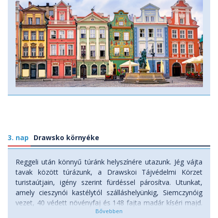
élelmiszere) és a Hangszertörténeti Múzeum, a
Helytörténeti Múzeum. Délután továbbutazunk Gnieznóba.
Itt rendezte be Lengyelország első fővárosát 966-ban
Mieszko fejedelem. Felkeressük a főtemplomot, amely
„minden lengyel templom anyja és tanítómestere”. Szállás:
szálloda, ellátás: reggeli
3. nap
Drawsko környéke
Reggeli után könnyű túránk helyszínére utazunk. Jég vájta
tavak között túrázunk, a Drawskoi Tájvédelmi Körzet
turistaútjain, igény szerint fürdéssel párosítva. Utunkat,
amely cieszynói kastélytól szálláshelyünkig, Siemczynóig
vezet, 40 védett növényfaj és 148 fajta madár kíséri majd.
Délután szabadidő, ahol strandolásra is lesz lehetőség.