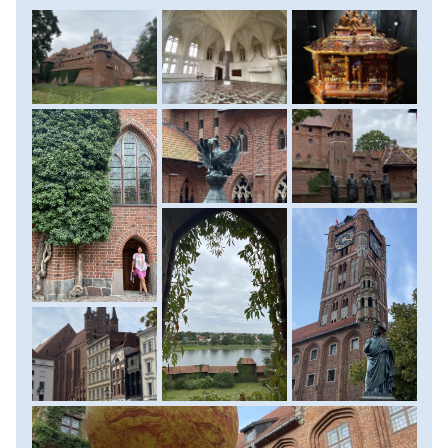
gótikus főteret, Kopernikusz szülőházát, az Újvárosi
Főteret a Szent Jakab-templommal és a csillagházat, amely
a 13. század óta áll, és így a toruńi polgári építészet
legjelentősebb emléke. Túránk során megtekintjük a
középkori várkaput és a gótikus bástyákat is. Szállás:
szálloda, ellátás: reggeli.