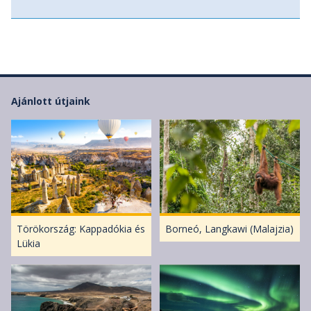
elindulunk hazafelé. Érkezés Budapestre az esti órákban.
(Táv: 5,9 km, szint: 399 m fel, 550 m le.) Ellátás: reggeli.
Ajánlott útjaink
Törökország: Kappadókia és
Borneó, Langkawi (Malajzia)
Lükia