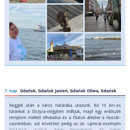
– sziluettje a város jelképe – és az 1400-as évek elején
épült torony, a Basta Jacek. Utunk során érintjük a Mária-
templomot, a világ egyik legnagyobb téglatemplomát, a
későgótikus városházát, az Arany és a Zöld Kaput,
valamint a kereskedővilág egykori központját, az Artus-
házat.
Gdańsk városa a középkor folyamán fontos szerepet
töltött be a borostyánnal való kereskedelemben, a XV.
században pedig a Lengyelország déli tartományaival
történő kereskedés alapozta meg azt a gazdagságot,
amely ma a háború pusztítása ellenére is elkápráztat
minket. A szocializmusban a gdański hajógyári munkások
követelései vezetnek el a Szolidaritás mozgalom
megalakulásához. Gdańsk és különösen az itteni hajógyár
a világörökségi díj várományosa. Szállás: szálloda, ellátás:
7. nap
Gdańsk, Gdańsk Jasień, Gdańsk Oliwa, Gdańsk
reggeli.
Reggeli után a város határába utazunk. Bő 10 km-es
túránkat a Strzyża-völgyben indítjuk, majd egy erdőszéli
templom mellett elhaladva és a főúton átkelve a Huszár-
szurdokban, azt követően pedig az ún. Lipnicai-ösvényen
folytatjuk utunkat. Négy kilométeren 47 méter