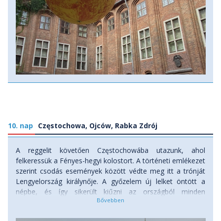
10. nap
Częstochowa, Ojców, Rabka Zdrój
A reggelit követően Częstochowába utazunk, ahol
felkeressük a Fényes-hegyi kolostort. A történeti emlékezet
szerint csodás események között védte meg itt a trónját
Lengyelország királynője. A győzelem új lelket öntött a
népbe, és így sikerült kiűzni az országból minden
ellenséget: svédet, németet, oroszt és még az erdélyi
fejedelmet is. Lengyelország legnagyobb búcsújáró helye,