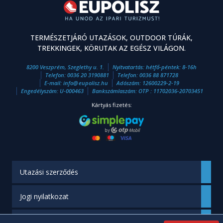
TERMÉSZETJÁRÓ UTAZÁSOK, OUTDOOR TÚRÁK,
TREKKINGEK, KÖRUTAK AZ EGÉSZ VILÁGON.
8200 Veszprém, Szeglethy u. 1.
Nyitvatartás: hétfő-péntek: 8-16h
Telefon:
0036 20 3190881
Telefon:
0036 88 871728
E-mail:
info
@
eupolisz.hu
Adószám: 12600229-2-19
Engedélyszám: U-000463
Bankszámlaszám: OTP : 11702036-20703451
Kártyás fizetés:
Utazási szerződés
Jogi nyilatkozat
Engedélyünk