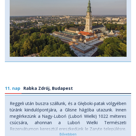
de a helynek magyar vonatkozása is van, a kolostort a
magyar pálos rend alapította 1382-ben. A
kolostortemplom megtekintését követően a Júra-hegység
déli határán húzódó Ojcówi Nemzeti Parkban utazunk.
Gyalogtúránk első szakaszában a Prądnik völgyében
haladunk Dél felé, majd röviden aszfaltozott úton haladva
elérjük a völgyfalba fölvezető ösvényt. Ezen
felkapaszkodva szép kilátásunk nyílik a patakvölgyre. A
völgybe leereszkedve lehetőségünk lesz egy kis vércukor-
utánpótlásra. A kávézótól egy festői völgyben sétálunk föl
a buszhoz. (Táv: 9,8 km, szint: 243 m fel, 163 m le) Szállás:
szálloda, ellátás: reggeli.
11. nap
Rabka Zdrój, Budapest
Reggeli után buszra szállunk, és a Głęboki-patak völgyében
túránk kiindulópontjára, a Glisne hágóba utazunk. Innen
megérkezünk a Nagy-Luboń (Luboń Wielki) 1022 méteres
csúcsára, ahonnan a Luboń Wielki Természeti
Rezervátumon keresztül ereszkedünk le Zaryte településre.
A busz már várni fog bennünket. Túránkat befejezve