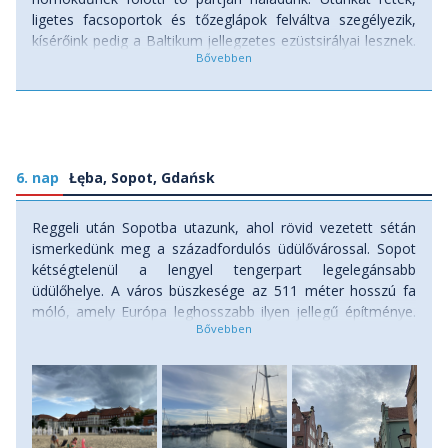
ligetes facsoportok és tőzeglápok felváltva szegélyezik,
kísérőink pedig a Baltikum jellegzetes ezüstsirályai lesznek.
(Táv: 12 km, szint: 8 m fel, 6 m le) Szállás: szálloda, ellátás:
reggeli
6. nap
Łęba, Sopot, Gdańsk
Reggeli után Sopotba utazunk, ahol rövid vezetett sétán
ismerkedünk meg a századfordulós üdülővárossal. Sopot
kétségtelenül a lengyel tengerpart legelegánsabb
üdülőhelye. A város büszkesége az 511 méter hosszú fa
móló, amely Európa leghosszabb ilyen jellegű építménye.
Rövid szabadidő következik, majd folytatjuk utunkat
Gdańskba, ahol végigsétálunk a Długi Targ-nak nevezett
piactéren, fényképezkedünk a méltán híres Neptun-kúttal,
megcsodáljuk a Młotawa folyó panorámáját és a
Fegyverházat, a gdański reneszánsz építészet egyik
ékkövét. Elmaradhatatlan a több mint 500 éves kikötői daru