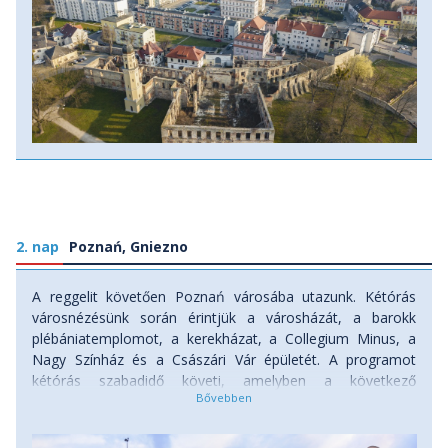
Szent-Anna-hegyi amfiteátrumot, és 5 km-es túránk végén
- Toruń lenyűgöző középkori városa (
UNESCO
a hegyen emelkedő kolostortemplomhoz érkezünk. A túra
Világörökség
)
után folytatjuk utunkat Strzelce Opolskie ahova az esti
- Częstochowa, az ország lelki fővárosa.
órákban érkezünk meg. (Túratáv: 5 km, szint: 236 m fel, 57
m le) Szállás: szálloda.
2. nap
Poznań, Gniezno
A reggelit követően Poznań városába utazunk. Kétórás
városnézésünk során érintjük a városházát, a barokk
plébániatemplomot, a kerekházat, a Collegium Minus, a
Nagy Színház és a Császári Vár épületét. A programot
kétórás szabadidő követi, amelyben a következő
programokat ajánljuk: az Enigma Központ múzeum, a
főszékesegyház, a Szent Márton-kifli múzeuma, a
Krumplimúzeum (a burgonya a régió emblematikus