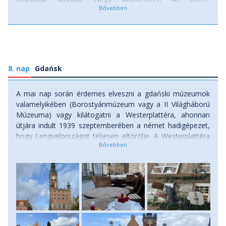
szintemelkedést magunk mögött hagyva a Svéd-sánc nevű
gerincre fordulunk, ahol 1,7 km után Oliwa széles
panorámája tárul elénk. Az Ilona-hegyen át (nem jelent
szintemelkedést) jutunk az oliwai parkokba és a ciszterci
épületegyütteshez. Túránkat a székesegyház
megtekintésével zárjuk. (Táv: 10 km, szint: 156 m fel, 221
8. nap
Gdańsk
m le.) Szállás: szálloda, ellátás: reggeli.
A mai nap során érdemes elveszni a gdański múzeumok
valamelyikében (Borostyánmúzeum vagy a II Világháború
Múzeuma) vagy kilátogatni a Westerplattéra, ahonnan
útjára indult 1939 szeptemberében a német hadigépezet,
hogy Lengyelországot teljesen eltörölje. A Westerplattéra
helyi autóbusz visz, a földnyelv bejárása másfél órát vesz
igénybe. Szállás: szálloda, ellátás: reggeli.