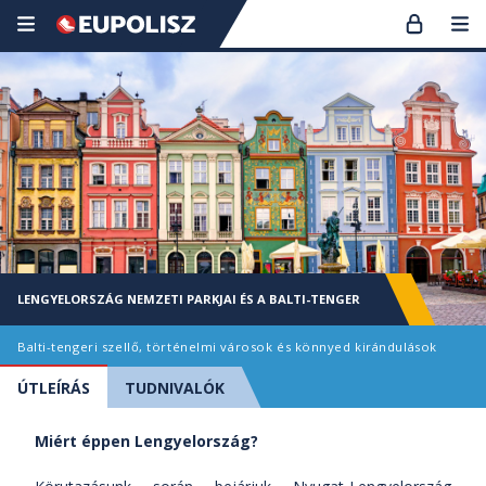
LENGYELORSZÁG NEMZETI PARKJAI ÉS A BALTI-TENGER
Balti-tengeri szellő, történelmi városok és könnyed kirándulások
ÚTLEÍRÁS
TUDNIVALÓK
Miért éppen Lengyelország?