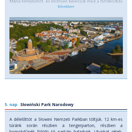
Mária-templomot, és közösen keressük meg a Gördeszkás
Sirály szobrát a tengerparton. Kołobrzeg Lengyelország
egyik legősibb városa, változatos és izgalmas
történelemmel. Késő délelőtt tovább utazunk Koszalinba,
ahol rövid séta keretében fedezzük fel a székesegyházat, a
főteret és a Pomerániai Fejedelmek Parkját. Utunkat
Słupskba folytatjuk. A Fekete és Fehér Magtár
megtekintése után a Malom-sziget középkori épületei
között folytatjuk sétánkat. Megnézzük a várkastélyt, a
Boszorkány-bástyát, és gyalogos városnézésünk az
óvárosi főtéren fejezzük be. Este Łębába, a szállásunkra
utazunk. Szállás: szálloda, ellátás: reggeli
5. nap
Słowiński Park Narodowy
A délelőttöt a Słowini Nemzeti Parkban töltjük. 12 km-es
túránk során részben a tengerparton, részben a
homokdűnék fölötti tó partján haladunk. Utunkat rétek,