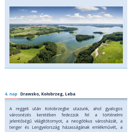
(Táv: 11 km. Szint: 20 m fel, 6 m le.) Szállás: szálloda,
ellátás: reggeli
4. nap
Drawsko, Kołobrzeg, Leba
A reggeli után Kołobrzegbe utazunk, ahol gyalogos
városnézés keretében fedezzük fel a történelmi
jelentőségű világítótornyot, a neogótikus városházát, a
tenger és Lengyelország házasságának emlékművét, a