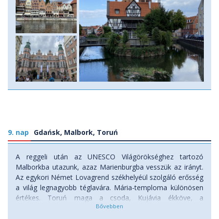
9. nap
Gdańsk, Malbork, Toruń
A reggeli után az UNESCO Világörökséghez tartozó
Malborkba utazunk, azaz Marienburgba vesszük az irányt.
Az egykori Német Lovagrend székhelyéül szolgáló erősség
a világ legnagyobb téglavára. Mária-temploma különösen
értékes. Toruń maga a csoda, Kujávia ékköve, a
mézeskalács (egyik) szülőhazája. Rövid sétát teszünk az
UNESCO Világörökség belvárosban, amely során érintjük a