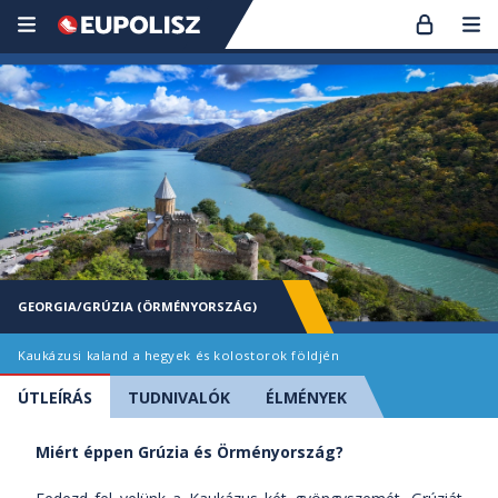
GEORGIA/GRÚZIA (ÖRMÉNYORSZÁG)
Kaukázusi kaland a hegyek és kolostorok földjén
ÚTLEÍRÁS
TUDNIVALÓK
ÉLMÉNYEK
Miért éppen Grúzia és Örményország?