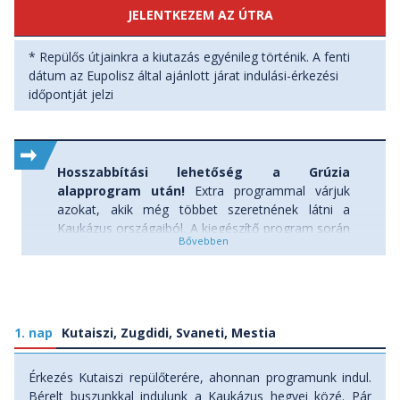
Melyek Grúzia és Örményország legfontosabb
JELENTKEZEM AZ ÚTRA
látnivalói?
* Repülős útjainkra a kiutazás egyénileg történik. A fenti
Grúzia:
dátum az Eupolisz által ajánlott járat indulási-érkezési
- Tbiliszi
időpontját jelzi
- Mtskheta templomegyüttes (
UNESCO Világörökség
)
- Felső Svaneti (hegyi falvak, svan tornyok) (
UNESCO
Világörökség
)
- Uplistikhe ősi barlangvárosa
Hosszabbítási lehetőség a Grúzia
- Davit Gareja, a sziklákba vájt kolostorkomplexum
alapprogram után!
Extra programmal várjuk
- a Kaukázus hóval borított hegyei, gleccserei
azokat, akik még többet szeretnének látni a
Kaukázus országaiból. A kiegészítő program során
Örményország:
folytatjuk utunkat Örményországba, mely a
- Haghpat és Sanahin kolostorai (
UNESCO Világörökség
)
történelem viharainak ellenére megőrizte
- a Szeván-tó 1700 méteren
összetéveszthetetlen egyediségét, kultúráját. Itt,
- Garni, Hellén kori emlékek
az Ararát szent hegyének árnyékában gyönyörű
- Geghard kolostora és a Felső Azat-völgy (
UNESCO
tájak, hegyek, tavak, ősi keresztény emlékek,
Világörökség
)
1. nap
Kutaiszi, Zugdidi, Svaneti, Mestia
hegybe vájt templomok, díszes kőfaragások, és
- Ararát szent hegy völgye, Khor-Virap
nem utolsósorban a felejthetetlen konyha várja az
Érkezés Kutaiszi repülőterére, ahonnan programunk indul.
utazót. Meglátogatjuk a több mint 2700 éves
Bérelt buszunkkal indulunk a Kaukázus hegyei közé. Pár
fővárost, Jerevánt, az UNESCO Világörökség