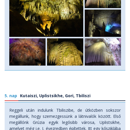
5. nap
Kutaiszi, Uplistsikhe, Gori, Tbiliszi
Reggeli után indulunk Tbiliszibe, de útközben sokszor
megállunk, hogy szemezgessünk a látnivalók között. Első
megállónk Grúzia egyik legősibb városa, Uplistsikhe,
amelyet még i.e. I. évezredben építettek. Itt egy kősziklába