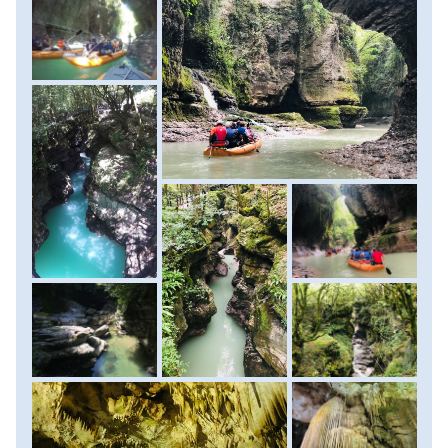
fakultatív program keretében felfújható gumicsónakon
haladhat végig a folyó leglátványosabb szakaszán. Miután
kiélveztük a látványt, rövid buszozás után egy más jellegű,
de nem kevésbé látványos természeti látnivalót tekintünk
meg. Ez a Prométheusz barlang, mely még az aggteleki
barlangon edződött barlangászokat is ámulattal tölti el. Itt
gyalogosan, majd csónakokon fedezhetjük fel a
csodálatos mészkő formációkban gazdag
cseppkőbarlangot. Késő délután érünk vissza szállásunkra.
Szállás: szálloda, ellátás: reggeli.