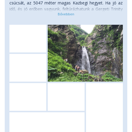
csúcsát, az 5047 méter magas Kazbegi hegyet. Ha jó az
idő, és jó erőben vagyunk, feltúrázhatunk a Gergeti Trinity
templomhoz, mely 2170 méter magasan fekszik, így 500
méter szintkülönbséget kell legyőzni. Aki nem szeretne
gyalogolni, bérelhet a felfelé vezető útra terepjárót. A
fennmaradó időben lehet a faluban pihenni, folytatni a grúz
konyha remekeinek megismerését, ismerkedni a
helyiekkel. Szállás: szálloda, ellátás: reggeli és vacsora.