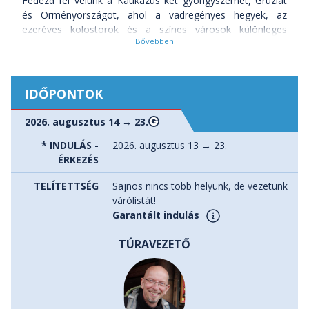
Fedezd fel velünk a Kaukázus két gyöngyszemét, Grúziát
és Örményországot, ahol a vadregényes hegyek, az
ezeréves kolostorok és a színes városok különleges
utazásra csábítanak!
Utunk Grúziában kezdődik, ahol a magasba törő hegyek és
a hagyományőrző falvak között barangolunk. A legendás
IDŐPONTOK
Svaneti tartományban, Európa legmagasabban fekvő lakott
vidékein, kőből épült őrtornyok és érintetlen tájak várnak
2026. augusztus 14 → 23.
ránk. Itt a svan kultúra és vendégszeretet teszi igazán
felejthetetlenné az élményt. Az utazás egyik fénypontja a
* INDULÁS -
2026. augusztus 13 → 23.
Kazbegi környéke, ahol a Kaukázus havas csúcsai alatt,
ÉRKEZÉS
2170 méteren áll a Gergeti Szentháromság-templom – a
TELÍTETTSÉG
Sajnos nincs több helyünk, de vezetünk
grúz spirituális világ egyik szimbóluma. Az ide vezető út
várólistát!
önmagában élmény: hegyi szerpentinek, völgyek és
Garantált indulás
zubogó folyók kísérik utunkat. Ezután felfedezzük Tbiliszi
városát, a különleges hangulatú fővárost, amely egyszerre
TÚRAVEZETŐ
modern és hagyományos. Kanyargós utcái, fürdőnegyede,
színes bazárjai és hangulatos kávézói a Kaukázus valódi
szívét tárják elénk. A programhoz tartozik a félsivatagban
megbúvó Davit Gareja barlangkolostor is, amely festett
sziklatemplomaival a korai kereszténység egyik fontos