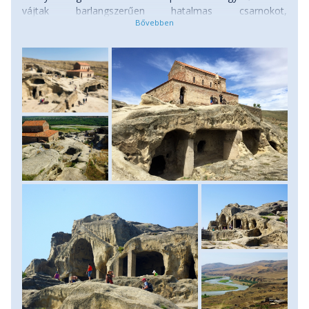
vájtak barlangszerűen hatalmas csarnokot,
lakóhelyiségeket és egy templomot. Folytatva utunkat
megállunk Gori városában is, mely hatalmas erődjéről is
híres, de leginkább Sztálin születési helyeként ismert. Itt
megnézhetjük az egyedülálló, neki szentelt múzeumot is.
Folytatjuk utunkat Grúzia fővárosába, Tbiliszibe, ahová
délután érkezünk meg. Miután elfoglaljuk szállásunkat egy
szállóban, rövid városnézésre indulunk. Tbiliszi kellemes
fekvésű, hegyekkel körülvett folyóparti főváros, melyben
rengeteg történelmi emlék található, s különösen híres
gyógyfürdőiről is. A legérdekesebb látnivalók az óvárosban
fekszenek, melynek patinája a régi szovjet időket idézi.
Sétálunk a hangulatos utcákon, élvezzük az óváros
nyüzsgését, megkóstoljuk a helyi konyha remekeit,
ismerkedhetünk a barátságos helyiekkel. Szállás: szálloda,
ellátás: reggeli.