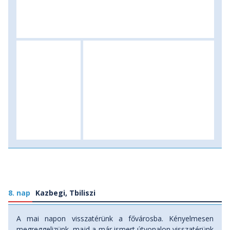
8. nap
Kazbegi, Tbiliszi
A mai napon visszatérünk a fővárosba. Kényelmesen
megreggelizünk, majd a már ismert útvonalon visszatérünk