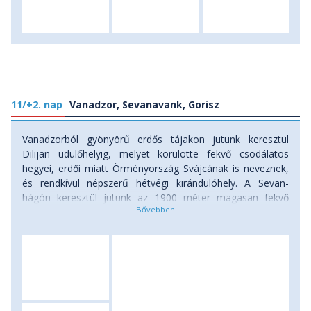
11/+2. nap
Vanadzor, Sevanavank, Gorisz
Vanadzorból gyönyörű erdős tájakon jutunk keresztül
Dilijan üdülőhelyig, melyet körülötte fekvő csodálatos
hegyei, erdői miatt Örményország Svájcának is neveznek,
és rendkívül népszerű hétvégi kirándulóhely. A Sevan-
hágón keresztül jutunk az 1900 méter magasan fekvő
Sevan-tóhoz, melynek félszigetén épültek Sevanavank és
Surp Harutyun apátságok templomai. Az apátságok
eredetileg egy szigeten álltak, de a 20. században a víz
apadásának okán egy félsziget alakult ki az épületek körül,
így most meglátogathatjuk őket gyalog is. A
legizgalmasabb talán Sevanavank kolostora, mely
egyedülálló látványt nyújt a tóra néző panorámájával. A tó