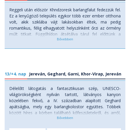
Reggeli után először Khndzoresk barlangfalut fedezzük fel.
Ez a lenyűgöző település egykor több ezer ember otthona
volt, akik sziklába vájt lakásokban éltek, ma pedig
romantikus, félig elhagyatott helyszínként őrzi az örmény
múlt titkait. Függőhídon átsétálva tárul fel előttünk a
szurdok és a sziklákba vájt barlangok látványa. Innen utunk
a monumentális Tatev kolostorhoz vezet, amely a 9.
században épült, és évszázadokon át a vallási és kulturális
élet központja volt. A kolostorhoz a világ egyik
leghosszabb kötélpályáján, a “Wings of Tatev”-en is
eljuthatunk, ahonnan páratlan panoráma nyílik a Vorotan-
13/+4. nap
Jereván, Geghard, Garni, Khor-Virap, Jereván
szurdokra. A hegyek között megbúvó Tatev a középkori
örmény építészet egyik legszebb alkotása, amely spirituális
Délelőtt látogatás a fantasztikusan szép, UNESCO-
atmoszférájával különleges élményt nyújt minden
világörökségként nyilván tartott, látványos kanyon
látogatónak. Innen irány a főváros, Jereván, ahová késő
közelében fekvő, a IV. században alapított Geghard
délután érkezünk. Itt szabad program vár minket: séta és
apátságba, mely egy barlangkolostor együttes. Többek
ismerkedés a nyüzsgő belvárossal, Cascade, Operaház,
között híres a körben található kőfeszületekről, és arról,
Győzelem park az elsődleges látnivalók, illetve este a
hogy sokáig itt tartották azt a dárdát, mellyel leszúrták
Köztársaság-téren a zenélő szökőkutakban is
Jézust. Visszafele megállunk Garni híres citadellájánál, s
gyönyörködhetünk. Szállás: szálloda, ellátás: reggeli.