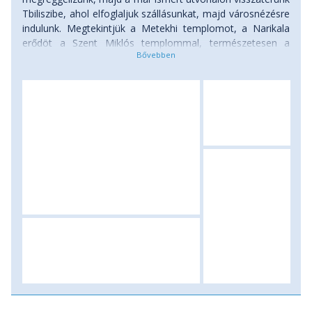
Tbiliszibe, ahol elfoglaljuk szállásunkat, majd városnézésre
indulunk. Megtekintjük a Metekhi templomot, a Narikala
erődöt a Szent Miklós templommal, természetesen a
Tsminda Sameba katedrálist mely Grúzia legnagyobb
temploma. Szállás: szálloda, ellátás: reggeli.