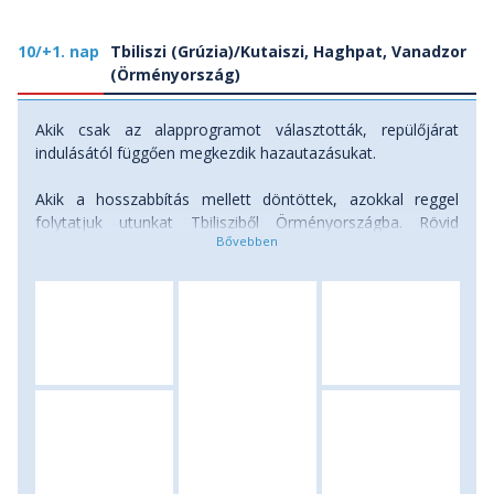
10/+1. nap
Tbiliszi (Grúzia)/Kutaiszi, Haghpat, Vanadzor
(Örményország)
Akik csak az alapprogramot választották, repülőjárat
indulásától függően megkezdik hazautazásukat.
Akik a hosszabbítás mellett döntöttek, azokkal reggel
folytatjuk utunkat Tbilisziből Örményországba. Rövid
utazást követően érkezünk meg a határra, majd a
határátlépést után folytatjuk utunkat Vanadzor felé.
Útközben megállunk a Debed-kanyonnál, ahol mindjárt két,
az Unesco listán szerepelő ősi épületet is megtekintünk.
Egyik a Haghpat-kolostor, mely egy szovjet időket idéző
bányaváros fölött helyezkedik el. A másik nevezetesség a
rövid autóútnyira található Sanahin kolostora, ahol a
középkorban művészeti oktatás folyt, s itt rögtön érezzük
az örmény építészet sajátos stílusjegyeit, hangulatát, a
kecsesen kacskaringós kőfaragásait. Az éjszakát Vanadzor
tipikus szovjet hangulatú kisvárosában töltjük el. Szállás: