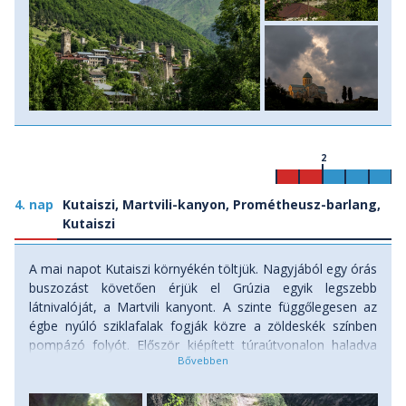
Lefekvés előtt, ha még marad időnk, sétálhatunk egyet
Kutaisziben, melynek hangulata élő piacával, 70-es évek
házaival visszarepít minket a szovjet időkbe, megnézhetjük
a régi zsidó negyedet, a szépen restaurált óvárost. Szállás:
szálloda, ellátás: reggeli.
2
4. nap
Kutaiszi, Martvili-kanyon, Prométheusz-barlang,
Kutaiszi
A mai napot Kutaiszi környékén töltjük. Nagyjából egy órás
buszozást követően érjük el Grúzia egyik legszebb
látnivalóját, a Martvili kanyont. A szinte függőlegesen az
égbe nyúló sziklafalak fogják közre a zöldeskék színben
pompázó folyót. Először kiépített túraútvonalon haladva
gyalog tekintjük meg a csodálatos kanyont, meg-megállva,
hogy fotók sokaságát készíthessük el. A továbbiakban, aki
más szemszögből is szeretné megnézni a kanyont, az