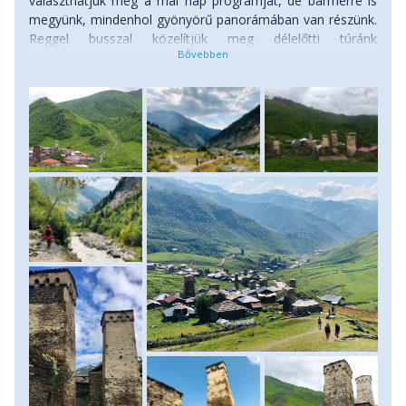
választhatjuk meg a mai nap programját, de bármerre is
megyünk, mindenhol gyönyörű panorámában van részünk.
Reggel busszal közelítjük meg délelőtti túránk
kiindulópontját, majd egy függőhídon átkelve behatolunk a
sűrű fenyvesbe. Lassan felfelé haladva egy hegyi folyó
mellett, egyre ritkul a növényzet, majd megpillantjuk
célunkat, egy a folyóba beszakadó gleccsert. Eltúrázunk a
jégfolyó végéig, majd miután kigyönyörködtük magunkat a
látványban, visszaindulunk buszunkhoz. Ebédre
visszatérünk Mestiába. Délután lehetőség van fakultatív
program keretében bérelt dzsipekkel eljutni egészen
Ushguli faluig, mely Európa legmagasabban, 2100 méteren
fekvő, állandóan lakott települése. Már a faluig vezető út is
meseszép hegyoldalakon visz keresztül, de amikor
meglátjuk a falut a sok toronnyal, háttérben egy
gleccserrel, akkor elfeledjük mindazt a nehézséget, amivel
idáig jutottunk a földúton. A falu hangulata olyan, mintha
megállt volna az idő. Megnézhetjük a helyi néprajzi
múzeum XII. századi kincseit, melyeket ide rejtettek a
háborúk és szovjet megszállók elől. (Gyalogtúra
gleccserhez, szintkülönbség: 270 m fel, 270 m le, táv: 6 km
oda-vissza) Szállás: magánszállás, ellátás: reggeli, vacsora.