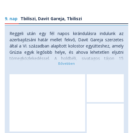
9. nap
Tbiliszi, Davit Gareja, Tbiliszi
Reggeli után egy fél napos kirándulásra indulunk az
azerbajdzsáni határ mellet fekvő, Davit Gareja szerzetes
által a VI. században alapított kolostor együtteshez, amely
Grúzia egyik legősibb helye, és ahova lehetetlen eljutni
tömegközlekedéssel. A holdbéli, sivatagos tájon 15
kolostor terül el, amelyekben ma is élnek szerzetesek. A
mongolok rombolták le először ezt az épületegyüttest,
utánuk Timur Lenk katonái, majd a XVII. században perzsák
mészároltak le 6000 szerzetest, majd a perzsa hadak is
komoly pusztítást végeztek. Ennek ellenére nagyon
látványos, s megértjük, hogy miért vált ez a kolostor
együttes mégis újra és újra spirituális központtá. Kora
délután érünk vissza a fővárosba és a továbbiakban szabad
program lesz. Megnézhetjük a városnak az eddig kimaradt
nevezetességeit. Várnak minket a Szabadság tér, az Opera
ház, a Parlament. Nem érdemes kihagyni a helyi