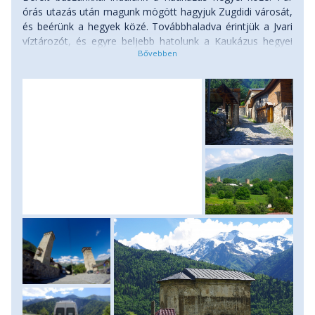
órás utazás után magunk mögött hagyjuk Zugdidi városát,
részévé nyilvánított településeket és építészeti
és beérünk a hegyek közé. Továbbhaladva érintjük a Jvari
emlékeket, régi kolostorokat. Kóstolunk világhíres
víztározót, és egyre beljebb hatolunk a Kaukázus hegyei
örmény konyakot, fényképezzük az Ararátot, és
közé, a mesés Svaneti tartományba. Ez a régió, ahova
még sok élmény vár azokra, akik a hosszabbítást
csak nagyon kevés turista jut el, csak a nyári hónapokban
is választják. A kiegészítő program felára
209.000
látogatható. Ezen a helyen nemrég még élt a vérbosszú
Ft
. A kiegészítő program az alap programkiírásban
törvénye, és Grúzián belül is különlegesnek számít
szereplő tervezett menetrend után
kultúrája. Elszigetelt hegyi elhelyezkedése miatti
folytatólagosan indul, azaz számodra
a teljes
izoláltságának köszönhetően ez a vidék megőrizte
program 2026. augusztus 14-én indul
hagyományos életformáját. Mestiába, Svaneti tartomány
Kutaisziben és 2026. augusztus 27-én ér
fővárosába kora délután érkezünk meg. Szállás két
véget Jerevánban
! Kérjük, hogy részvételi
éjszakára Mestiában, helyi család által üzemeltetett
szándékodat időben jelezd felénk! A kiegészítő
vendégszálláson. Szállás: magánszállás, ellátás: vacsora.
program
minimum 8 fő
jelentkezése esetén
indul!