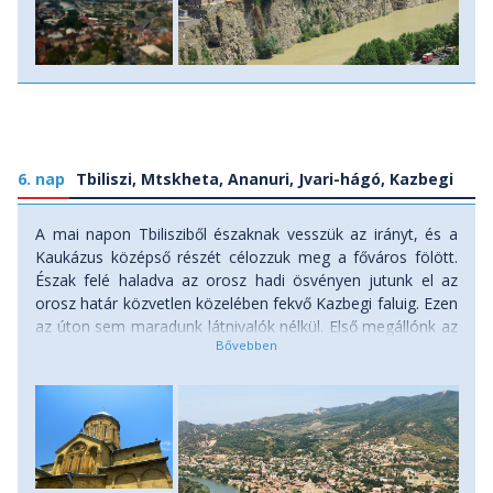
6. nap
Tbiliszi, Mtskheta, Ananuri, Jvari-hágó, Kazbegi
A mai napon Tbilisziből északnak vesszük az irányt, és a
Kaukázus középső részét célozzuk meg a főváros fölött.
Észak felé haladva az orosz hadi ösvényen jutunk el az
orosz határ közvetlen közelében fekvő Kazbegi faluig. Ezen
az úton sem maradunk látnivalók nélkül. Első megállónk az
i.e. V. században alapított Mtskheta, Grúzia egyik
legrégebbi városa, amely Tbiliszitől 28 km-re fekszik, két
folyó találkozásánál. Ez az ősi város 800 éven keresztül a
grúz birodalom fővárosa is volt. Mind a mai napig a grúz
kereszténység szíve, Grúzia ortodox kereszténységének
spirituális fővárosa. Tulajdonképpen egy múzeumvárost
láthatunk, mely az UNESCO világörökség része. Itt a város