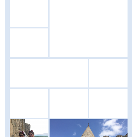
bemegyünk az i.e. VIII. századi, illusztris Hellén pogány
napisten templomába, a mellette levő fürdőbe, hogy
kigyönyörködjük magunkat az antik mozaik munkákban.
Innen déli irányban haladunk tovább, célunk a Bibliából is
ismert Ararát-hegy völgye, ahonnan pompás kilátás nyílik
az Ararát méltóságteljes csúcsára. Miután elkészítettük
fényképeinket, a Khor-Virap kolostor a következő úti
célunk, mely a IV. században nyílt meg. Többek között
nevezetes arról, hogy Szt. Georgit (Gergely), aki az első
egyházfő volt Örményországban, itt tartották fogságban
12 évig. Mind a mai napig híres zarándok hely, ahol ma is
birka áldozatokat mutatnak be, keresztelkednek. Délután
Jerevánban megtekinthetjük a Genocídium Múzeumot,
amely az örmény kisebbség törökországi tragédiáját
mutatja be, majd fakultatív program keretében
meglátogathatjuk a híres jereváni konyakgyárat, kóstolóval
egybekötve. Szállás: szálloda, ellátás: reggeli.