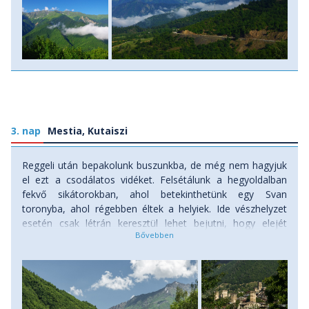
3. nap
Mestia, Kutaiszi
Reggeli után bepakolunk buszunkba, de még nem hagyjuk
el ezt a csodálatos vidéket. Felsétálunk a hegyoldalban
fekvő sikátorokban, ahol betekinthetünk egy Svan
toronyba, ahol régebben éltek a helyiek. Ide vészhelyzet
esetén csak létrán keresztül lehet bejutni, hogy elejét
vegyék a nem kívánt vérbosszúnak. Miután megnéztük
ezeket az egyedülálló módon kialakított házakat, és
megmásztunk egy svan tornyot, indulunk ki a hegyek közül
Kutaiszibe. Késő délután érkezünk meg, hogy
megpihenjünk mielőtt Grúzia keleti részébe indulnánk.