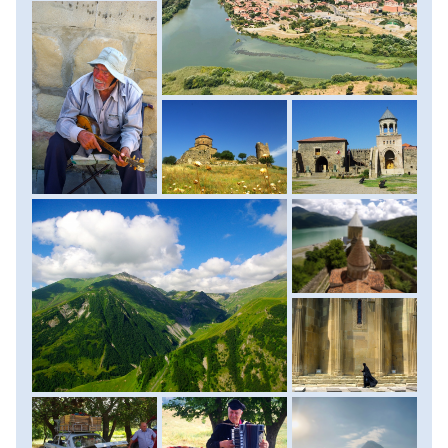
katedrálisa és a Jvari templom a fő látványosságok, melyek
klasszikus példái a grúz tetragonális templomépítészetnek.
A VI. századi Svetitskhoveli-székesegyház a Grúz Ortodox
Egyház központja és az ország második legnagyobb
egyházi épülete. A 327-ben alapított Jvari-kolostor pedig az
ország legszentebb helye, melyet 1994-ben a Világörökség
részévé nyilvánították, majd 2009-ben sajnos felkerült a
veszélyeztetett világörökségi helyszínek listájára. Folytatva
utunkat megállunk a XVII. századi Ananuri templom és erőd
együttesénél, ahol a templomokon látható domborművek
kitűnő példái az ősi grúz képzőművészetnek. S
természetesen megállunk a Jvari-hágónál is, 2379 méter
magasan, ahonnan egy lélegzetelállítóan szép völgy tárul
szemünk elé. Este érkezünk meg Kazbegi falujába. Szállás:
szálloda, ellátás: reggeli és vacsora.