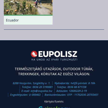
Ecuador
TERMÉSZETJÁRÓ UTAZÁSOK, OUTDOOR TÚRÁK,
TREKKINGEK, KÖRUTAK AZ EGÉSZ VILÁGON.
8200 Veszprém, Szeglethy u. 1.
Nyitvatartás: hétfő-péntek: 8-16h
Telefon:
0036 20 3190881
Telefon:
0036 88 871728
E-mail:
info
@
eupolisz.hu
Adószám: 12600229-2-19
Engedélyszám: U-000463
Bankszámlaszám: OTP : 11702036-20703451
Kártyás fizetés: