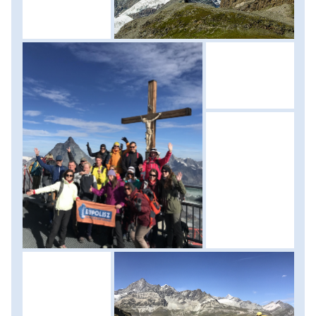
(Táv: 10 kilométer, szint: 400 méter fel/le) Szállás: kemping.