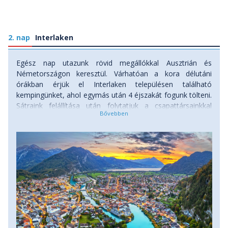
- Zermatt – Matterhorn Glacier Paradise (Európa
legmagasabban fekvő hegyi állomása)
- Aletsch-gleccser, az Alpok leghosszabb jégfolyama
2. nap
Interlaken
Egész nap utazunk rövid megállókkal Ausztrián és
Németországon keresztül. Várhatóan a kora délutáni
órákban érjük el Interlaken településen található
kempingünket, ahol egymás után 4 éjszakát fogunk tölteni.
Sátraink felállítása után folytatjuk a csapattársainkkal
utazás közben megkezdett ismerkedést. Szállás: kemping.