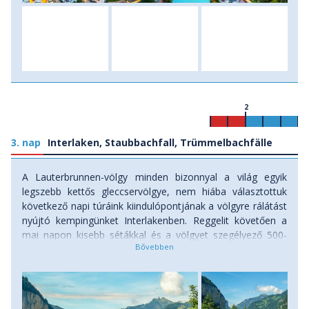
2
3. nap
Interlaken, Staubbachfall, Trümmelbachfälle
A Lauterbrunnen-völgy minden bizonnyal a világ egyik
legszebb kettős gleccservölgye, nem hiába választottuk
következő napi túráink kiindulópontjának a völgyre rálátást
nyújtó kempingünket Interlakenben. Reggelit követően a
mai napon kisebb sétákkal és a völgyet szegélyező 500-
800 méter magas falakról lezúduló vízesések
felfedezésével hangolódunk a nagyobb túrákra. Először a
Staubbach-vízesést közelítjük meg egy ösvényen, majd
pedig Európa egyetlen igazi gleccser-vízesésének, a
Trümmelbach-vízesésnek a felfedezésére indulunk, amely