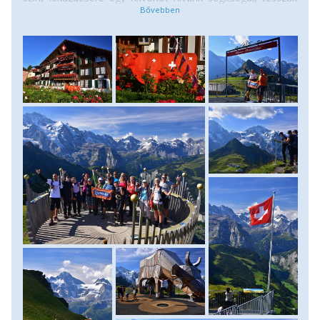
mindezt azért, hogy minél több időt tölthessünk az Eiger
(3970 m), Mönch (4099 m) és Jungfrau (4158 m) hármasa
által uralt tájon. A felvonó felső állomásánál kiszállva az
UNESCO ösvényen haladunk a Männlichen 2345 m magas
csúcsa felé, ahonnan szenzációs panoráma nyílik a
környező tájra, nem hiába kapta meg a világörökségi
státuszt. Ez mai túránk legmagasabb pontja, innen a
Panoráma-ösvény kényelmes gyalogútján jutunk a Kleine
Scheidegg (2061 m) megállónkhoz egyre közelebb túrázva
az Eiger, Mönch és Jungfrau hármasához. Innen a
fogaskerekű nyomvonalát követve folyamatosan tovább
ereszkedünk Wengernalp érintésével Allmend állomásig,
ahonnan fogaskerekű segítségével jutunk vissza a völgybe.
(Táv: 14 kilométer, szint: 100 méter felfelé, 1000 méter
lefelé, menetidő: 5-6 óra) Szállás: kemping, opcionálisan:
szálloda.