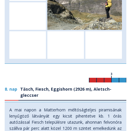
3
8. nap
Täsch, Fiesch, Eggishorn (2926 m), Aletsch-
gleccser
A mai napon a Matterhorn méltóságteljes piramisának
lenyűgöző látványát egy kicsit pihentetve kb. 1 órás
autózással Fiesch településre utazunk, ahonnan felvonóra
szállva pár perc alatt közel 1200 m szintet emelkedünk az