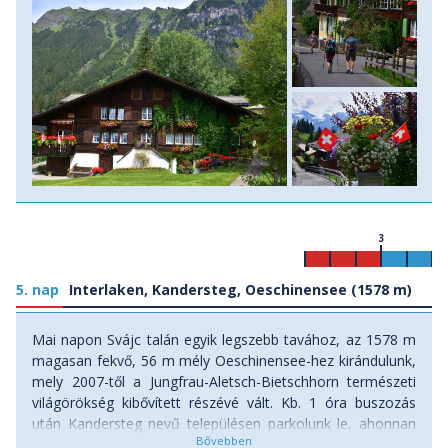
3
5. nap
Interlaken, Kandersteg, Oeschinensee (1578 m)
Mai napon Svájc talán egyik legszebb tavához, az 1578 m
magasan fekvő, 56 m mély Oeschinensee-hez kirándulunk,
mely 2007-től a Jungfrau-Aletsch-Bietschhorn természeti
világörökség kibővített részévé vált. Kb. 1 óra buszozás
után Kandersteg nevű településen parkolunk le, ahonnan
több túraútvonalon és drótkötélpályás felvonóval is