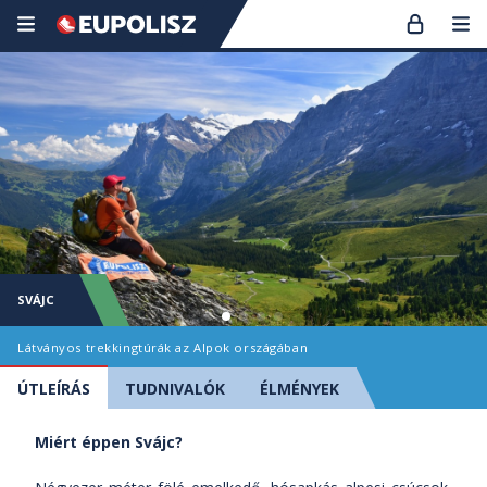
SVÁJC
Látványos trekkingtúrák az Alpok országában
ÚTLEÍRÁS
TUDNIVALÓK
ÉLMÉNYEK
Miért éppen Svájc?