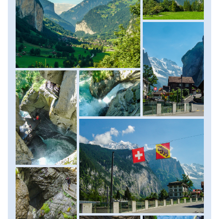
az Eiger (3970 m), Mönch (4099 m) és Jungfrau (4158 m)
gleccsereiből táplálkozó, másodpercenkénti 20 ezer literes
vízhozamával nagyon szép spirális vájatokat hozott létre a
sziklákban. A zegzugos barlangszerű szurdokvölgyön a
belépők megváltása után kiépített pallókon lépdelve
csodálhatjuk meg az itt található zuhatagokat. Délután
élelmiszerkészleteink feltöltésére is szánunk időt, hiszen a
következő napok egész napos túrákat ígérnek. Szállás:
kemping.