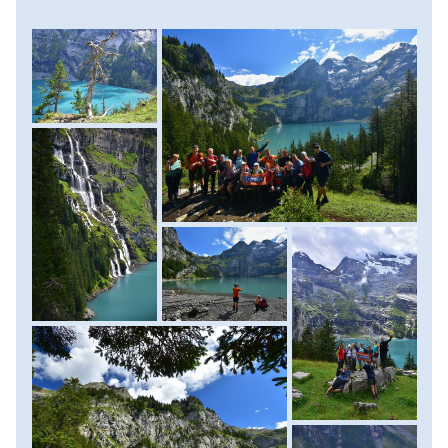
megközelíthető a 3000 m feletti hegyek közé zárt tó. A
túrán ezúttal csak lábainkra próbálunk hagyatkozni és
eltekintünk a felvonó használatától, így is késleltetve a
látványtól ránk váró sokkot. Erdős- legelős úton 400 m-t
emelkedünk kb. 1 órás gyaloglással, miközben először
kápráztat el bennünk a tó látványa. Innen egy 6 km-es
látványos körtúrát teszünk, mely nem hiába került be Svájc
legszebb 15 túraútvonala közé. Különböző szögből és
magasságból is szemügyre vehetjük a tavat, utunk során
több fogadó és menedékház segíti a svájci franktól
duzzadó zsebeink apadását, igény szerint. A tavon
egyébként csónakázásra és horgászásra is van lehetőség,
de az itt élő különböző pisztrángok és sügérek
állományának utóbbi módon való csökkentésére ezúttal
nem vállalkozunk. Egy alternatív útvonalon ereszkedünk
vissza kisbuszunkhoz, majd újabb nagyszerű
túraélményekkel gazdagodva visszatérünk szállásunkra.
(Táv: 14 kilométer, szint: 950 méter fel/le, menetidő: 6-7
óra) Szállás: kemping.