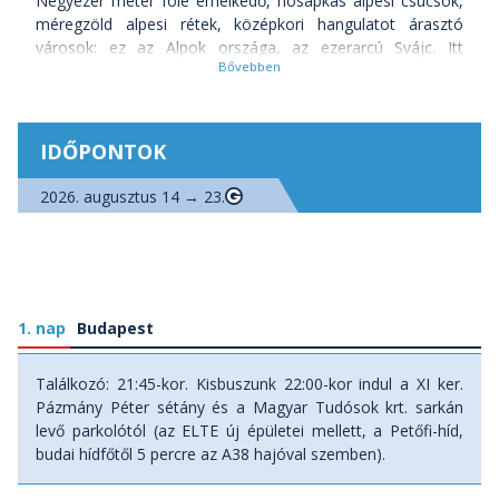
Négyezer méter fölé emelkedő, hósapkás alpesi csúcsok,
méregzöld alpesi rétek, középkori hangulatot árasztó
városok: ez az Alpok országa, az ezerarcú Svájc. Itt
emelkedik az Eiger híres-hírhedt északi fala, és a hegyek
hegye, az Alpok legmerészebb csúcsa, a Matterhorn, de itt
nyújtózik az Alpok leghosszabb gleccsere is, a 23 km
hosszú Aletsch-gleccser is. Itt születnek Európa nagy folyói,
IDŐPONTOK
a Rajna, a Rhone és az Inn, és az idelátogató 1484 tóból
válogathat. Csatlakozz Svájc főleg természeti látnivalóira
2026. augusztus 14 → 23.
koncentráló aktív, kis csoportos utazásunkhoz, amelyet
követően garantáltan már nem csak a bankszektor, csoki
és luxusórák jutnak majd eszedbe az ország nevének
hallatán!
1. nap
Melyek Svájc legfontosabb látnivalói?
Budapest
- Lauterbrunnen kettős gleccservölgye
Találkozó: 21:45-kor. Kisbuszunk 22:00-kor indul a XI ker.
- Staubbach- és Trümmelbach-vízesés
Pázmány Péter sétány és a Magyar Tudósok krt. sarkán
- túra az Eiger (3970m), Mönch (4099m) és Jungfrau (4158m)
levő parkolótól (az ELTE új épületei mellett, a Petőfi-híd,
hármasával uralt tájon
budai hídfőtől 5 percre az A38 hajóval szemben).
- túra Svájc egyik legszebb fekvésű tavához (Oeschinensee)
- Rhone-gleccser jégvilága