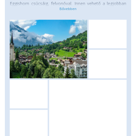
Eggishorn csúcsáig, felvonóval. Innen vehető a legjobban
szemügyre az Alpok leghosszabb jégfolyama, a 23 km
hosszú Aletsch-gleccser. A lenyűgöző panorámából
felocsúdva némi pihenő után a Märjela-völgyön keresztül le
is ereszkedünk, hogy közelebbről is szemügyre vegyük a
gleccser töredezett jégtömbjeit. Egy menedékház
érintésével egy hosszú alagúton is áthaladva, alternatív
útvonalon térünk vissza Fiescheralp állomásra, hogy a
felvonó kabinjaiból élvezzük a további ereszkedést. (Táv:
15 kilométer, szint: 900 méter fel/le, menetidő: 7-8 óra)
Szállás: kemping.