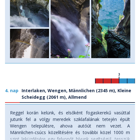
3
4. nap
Interlaken, Wengen, Männlichen (2345 m), Kleine
Scheidegg (2061 m), Allmend
Reggel korán kelünk, és elsőként fogaskerekű vasúttal
jutunk fel a völgy meredek sziklafalának tetején épült
Wengen településre, ahova autóút nem vezet. A
Männlichen-csúcs közelítésére és további közel 1000 m
szint leküzdésére egy felvonót hívunk segítségül, tesszük