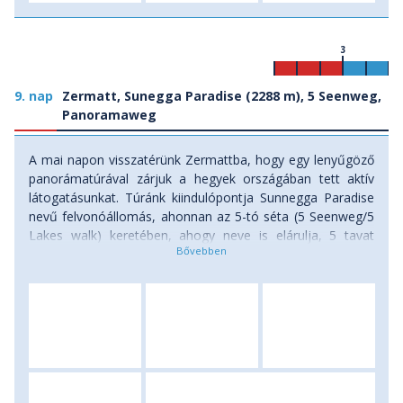
3
9. nap
Zermatt, Sunegga Paradise (2288 m), 5 Seenweg,
Panoramaweg
A mai napon visszatérünk Zermattba, hogy egy lenyűgöző
panorámatúrával zárjuk a hegyek országában tett aktív
látogatásunkat. Túránk kiindulópontja Sunnegga Paradise
nevű felvonóállomás, ahonnan az 5-tó séta (5 Seenweg/5
Lakes walk) keretében, ahogy neve is elárulja, 5 tavat
érintve látunk rá Zermatt völgyére, és ahol szélcsendes
időben a tavak vízfelületén tükröződve is láthatjuk a tájat
folyamatosan uraló Matterhorn csúcspiramisát. Ahogy
tapasztalni fogjuk, az érintett 5 tó (Stellisee, Grindjisee,
Grünsee, Moosjisee és Leisee) mindegyike különböző
színben, méretben, alakban és karakterben csodálható
meg. A Leisee-ben akár meg is mártózhatnak a bátrabbak,
a Grindjisee partján különböző virágfajokat fotózhatunk,