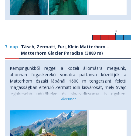
3
7. nap
Täsch, Zermatt, Furi, Klein Matterhorn –
Matterhorn Glacier Paradise (3883 m)
Kempingünkből reggel a közeli állomásra megyünk,
ahonnan fogaskerekű vonatra pattanva közelítjük a
Matterhorn északi lábánál 1600 m tengerszint feletti
magasságban elterülő Zermatt idilli kisvárosát, mely Svájc
leghíresebb üdülőhelye és síparadicsoma is egyben.
Zermatt utcáin csak elektromos meghajtású járművek
közlekedhetnek a biciklisek és gyalogosok mellett. A
mellékutcák 16-18. századból való pajtákat,
gabonatárolókat, régi faházakat rejtenek, de a
világszínvonalú fürdők, ötcsillagos szállodák, a fényűző
kirakatokkal hívogató exkluzív vásárlási lehetőségek, a