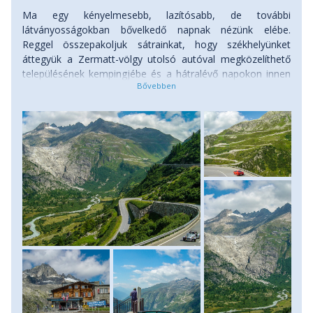
Ma egy kényelmesebb, lazítósabb, de további
látványosságokban bővelkedő napnak nézünk elébe.
Reggel összepakoljuk sátrainkat, hogy székhelyünket
áttegyük a Zermatt-völgy utolsó autóval megközelíthető
településének kempingjébe és a hátralévő napokon innen
tegyünk remek csillagtúrákat. Útközben az apróbb
fotószünetek mellett hosszabb megállót a Furka-hágó
térségében fekvő Gletsch falu fölötti Rhone-gleccsernél
tartunk, hiszen Európában sehol nem lehet ennél közelebb
autóúton gleccsert megközelíteni. A Rhone folyó
forrásának számító gleccser mintegy 1300 métert
húzódott vissza az elmúlt 120 évben, az utóbbi években
nyaranta különleges fényvisszaverő fehér takarókkal
vonják be, mely az olvadást akár 70%- kal lassíthatja. A
felszínen mormotákra „vadászunk”, majd a gleccserbe fúrt
alagútban tett sétánk során különleges fehéres-kékes
jégvilágba (Rhone Glacier Ice Grotto) csöppenünk. A kék
ezer árnyalatában tett „fürdőnk” után folytatjuk utunkat
Täsch apró településének kempingjéig, ahol a kora délutáni
órákban igyekszünk tábort verni. Szállás: kemping.