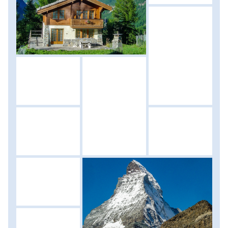
nemzetközi konyha felső fokát képviselő éttermek is
szerves részei a városnak. Az állomásról gyalogosan
indulunk Zermatt felfedezésére, hogy magunkba szívjuk a
fentiekben leírt hangulatot, majd Furinál egy 3 km-es
körséta keretében egy újabb látványos, 100 m hosszú
függőhídon kelhetünk át. Délután folyamán
szabadprogram, ahol egyik lehetőségként felvonók
segítségét igénybe véve kb. 40 perc alatt testközelbe
kerülhetünk az alpesi 4000-esek világával. A 3883 m magas
Klein Matterhorn csúcson található Európa legmagasabban
fekvő felvonóállomása, ahonnan 38 db 4000 m feletti
csúcs és 14 gleccser vehető szemügyre tiszta időben és
ahonnan időjárási és hóviszonyoktól függően a Breithorn
(4164 m) irányába haladva mi is könnyen 4000 m felett
találhatjuk magunkat, még ha a technikai biztosítást
igénylő csúcsélmény ezúttal el is marad. Akik pedig
kihagynák a borsos árú utazást a jeges világba, tovább
ismerkedhetnek a világ egyik legexkluzívabb sí- és
turistaközpontjával. Mivel a vonatok késő estig kb. 20
percenként közlekednek Zermatt-Täsch között, mindenki
egyénileg eldöntheti, hogy mikor tér vissza kempingünkbe.