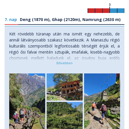
3
7. nap
Deng (1870 m), Ghap (2120m), Namrung (2630 m)
Két rövidebb túranap után ma ismét egy nehezebb, de
annál látványosabb szakasz következik. A Manaszlu régió
kulturális szempontból legfontosabb térségét érjük el, a
régió ősi falvai mentén sztupák, imafalak, kisebb-nagyobb
chortenek mellett haladunk el, az ösvény buja erdős
területeken vezet át. Az előző naphoz képest nehezebbnek
érezzük a mai túratávot, cserébe a Shringi Himal hósapkás
csúcsának látványa kárpótol. Ghap előtt néhány, a
földcsuszamlások által érintett, különösen kitett szakaszon
is át kell kelnünk - ez útközben máshol is előfordulhat -, így
ezen a túrán a stabil mozgáskoordináció és az abszolút
szédülésmentesség elengedhetetlen! Ghap apró
településen állunk meg egy ebédszünetre, majd a folyót
követve gyönyörű fenyvesek és sűrű erdőségek között
haladunk tovább. A sűrű növényzet végül ritkábbá enyhül
és egy utolsó meredek kaptató után befutunk mai