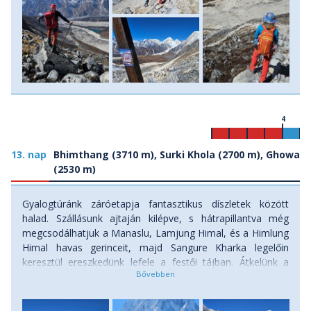
4
13. nap
Bhimthang (3710 m), Surki Khola (2700 m), Ghowa
(2530 m)
Gyalogtúránk záróetapja fantasztikus díszletek között
halad. Szállásunk ajtaján kilépve, s hátrapillantva még
megcsodálhatjuk a Manaslu, Lamjung Himal, és a Himlung
Himal havas gerinceit, majd Sangure Kharka legelőin
keresztül ereszkedünk lefele a festői tájban. Átkelünk a
Dudh Khola folyón, majd előbb egy meseerdő fenyvesbe
érkezünk, ahol a famatuzsálemek között a havas
hegycsúcsok még sokáig íncselkednek velünk. Utunkat