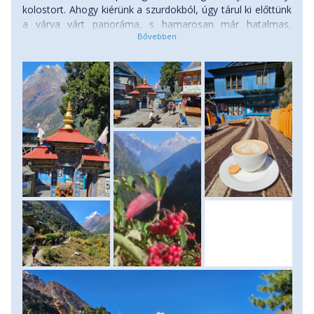
kolostort. Ahogy kiérünk a szurdokból, úgy tárul ki előttünk
a várva várt panoráma, s hamarosan már hatalmas,
gleccser borította hegyóriások között találjuk magunkat. A
várva várt pillanat is elérkezik ma: Lho Gaonban az egyik
legcsodásabb panoráma fogad a Manaszlu hegyvonulatára
és kettős csúcsára! Számos sztúpa, imafal, imazászló teszi
még színesebbé a tájat. Itt is találunk egy buddhista
kolostort, ahová természetesen felkapaszkodunk a még
jobb panorámáért. Most érezzük, hogy igazán
megérkeztünk a Manaszlu régió szívébe. Innen már csak 4
km az újabb autentikus település, közeli hegytetőn álló
Shyala, ahol mai szállásunk található. Miután elfoglaltuk
szobáinkat, a késő délutáni fényekben még
meglátogathatjuk az itteni híres buddhista kolostort, a
Ribung Gompat. Minden oldalról hatalmas hegyek és
döbbenetes gleccserek látványa varázsol el. Csodahelyre
érkeztünk! Szállás: vendégház. (szint: 950 méter fel, táv: kb.
13-14 km, menetidő: 5-6 óra)