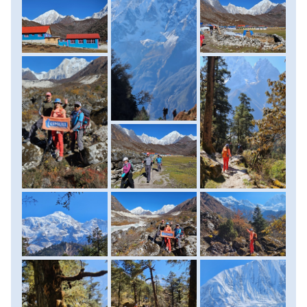
ezután rhododendron erdőben folytatjuk, cédrusok,
tölgyek, boróka és nyírfák között. Meredeken ereszkedünk
lefelé, a térdeket nem kímélve. Több alkalommal leszakadt
kőomlásokon, kitett terepen vezet itt is az út. Keskeny
völgyön keresztül érünk le a 2700 m magasan fekvő Surki
Kholába, ahol megpihenünk, megebédelünk. Innen már
gyorsan Gowába érünk, mai szállásunkra. Egy frissítő
zuhany után ma ünnepelhetjük meg igazán 10 napos
gyalogtúránkat, s vacsora mellett, stílusosan khukri
rummal koccintva köszönjük meg a bennünket támogató
helyi vezetőink és a teherhordóink segítségét. Nélkülük ez
aligha sikerülhetett volna... Szállás: vendégház. (táv: 13-14
km, szint: 1340 méter le, 160 méter fel, menetidő: 5-6 óra)