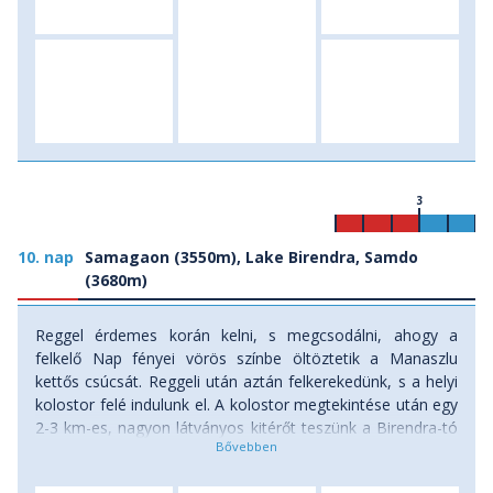
3
10. nap
Samagaon (3550m), Lake Birendra, Samdo
(3680m)
Reggel érdemes korán kelni, s megcsodálni, ahogy a
felkelő Nap fényei vörös színbe öltöztetik a Manaszlu
kettős csúcsát. Reggeli után aztán felkerekedünk, s a helyi
kolostor felé indulunk el. A kolostor megtekintése után egy
2-3 km-es, nagyon látványos kitérőt teszünk a Birendra-tó
partjára. A színes őszi tájban a türkizkék tó, a háta mögött
a kékesen csillámló gleccserrel és a Manaszlu csúcsával