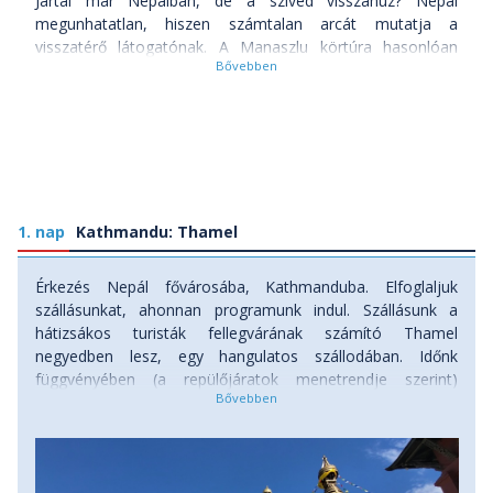
Jártál már Nepálban, de a szíved visszahúz? Nepál
megunhatatlan, hiszen számtalan arcát mutatja a
visszatérő látogatónak. A Manaszlu körtúra hasonlóan
látványos, mint az Annapurna kör, mégis egyedi élményt
nyújt. A világ 8. legmagasabb hegycsúcsa a Manaslu,
környéke látogatottságban viszont messze elmarad a
többi nevezetes nepáli túrától, így az autentikus himalájai
hegyvidéki élmény garantált. A nyugati világ még alig érte el
ezt a régiót, a természet közelsége által a kulturális élmény
is sokkal intenzívebb. A térség lakói a lama, thakuri és
1. nap
bhote etnikai csoporthoz tartoznak, és sok tibetivel is
Kathmandu: Thamel
találkozunk, mivel útvonalunk a tibeti határ közvetlen
közelében halad el. A helyiek vendégszeretete végigkisér
Érkezés Nepál fővárosába, Kathmanduba. Elfoglaljuk
minket csakúgy, mint az út menti szentélyek, kolostorok és
szállásunkat, ahonnan programunk indul. Szállásunk a
mani-falak. A trekking előtt pedig belemerülünk a
hátizsákos turisták fellegvárának számító Thamel
Kathmandu-völgy kulturális látnivalóiba is, akár azért, hogy
negyedben lesz, egy hangulatos szállodában. Időnk
emlékeinket felelevenítsük, vagy azért, hogy első
függvényében (a repülőjáratok menetrendje szerint)
benyomásainkat megszerezzük. Fantasztikus panoráma,
programmegbeszélést tartunk, majd a nap zárásaként a
vad természet, érintetlen vidék, nemcsak egy túra ez,
Thamel egy kellemes éttermében költjük el vacsoránkat és
hanem zarándoklat a Himalája gerincei mentén, amelyet
tartjuk meg ismerkedési estünket. Szállás: szálloda, ahol
az 5106 méter magas Larkya-hágón való átkelés koronáz
két éjszakát fogunk eltölteni.
meg.