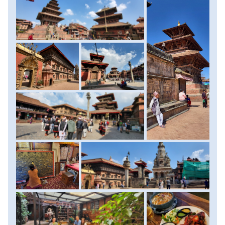
- Larkya-hágón (5106 m) való átkelés
Curd helyi joghurt kóstolót vétek lenne kihagyni életünkből.
- tömegektől mentes útvonal a Himalája legmagasabb
Szállás: szálloda, ellátás: reggeli.
csúcsai között
- tibeti és nepáli hegyi emberek vendégszeretete