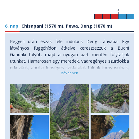
3
6. nap
Chisapani (1570 m), Pewa, Deng (1870 m)
Reggeli után észak felé indulunk Deng irányába. Egy
látványos függőhídon átkelve keresztezzük a Budhi
Gandaki folyót, majd a nyugati part mentén folytatjuk
utunkat. Hamarosan egy meredek, vadregényes szurdokba
érkezünk, ahol a fenséges sziklafalak fölénk tornyosulnak,
és a természet nyers ereje szinte tapintható. Alattunk a
kékes vízű folyam robajlik, míg előttünk a távolban egyre
gyakrabban íncselkednek már velünk a hívogató, havas
hegycsúcsok. Függőhidakban szintén nem lesz hiány.
Ahogy egyre feljebb emelkedünk, ki a szurdokból, a táj
fokozatosan megszelidül: zöldellő domboldalakon
haladunk, amelyeket hol sűrű bambuszerdők, hol óriásira
nőtt fenyők szegélyeznek, hogy végül megérkezzünk Deng
elbűvölő kis falujába. Egyre több imazászló és imafal jelzi,
hogy itt már buddhista térségben járunk. Egy hangulatos