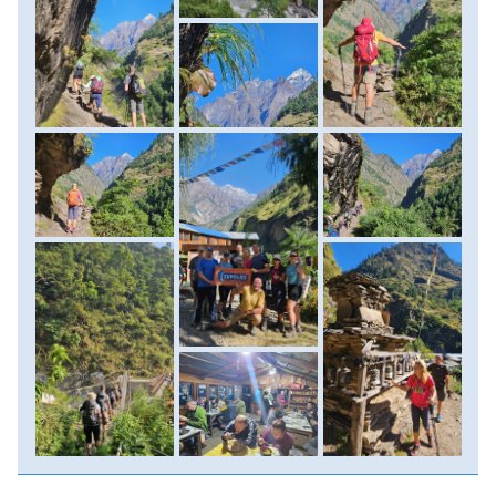
teaházban pihenünk meg, ahol a hegyvidéki nyugalom és a
természet közelsége igazi feltöltődést ígér. Szállás:
vendégház. (táv: 10-11 km, szint: 470 méter fel/170 méter
le, menetidő: 4-5 óra)