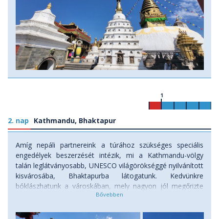
Az
Everest trekking
és
Annapurna túrákkal
ellentétben a
Manaszlu körtúra Nepál turisztikailag kevésbé érintett
részein halad, kevésbé kiépített, nehezebb terepen,
egyszerűbb viszonyok között. Az ösvény több szakasza
kőomlás és földcsuszamlás miatt kitett, meredek szakadék
mentén vezet, a stabil lépéskoordináció és az abszolút
szédülésmentesség ezen a túrán elengedhetetlen! A túrán
való részvételt ezért csak azoknak javasoljuk, akik első
1
tapasztalataikat már megszerezték a nepáli viszonyokból,
s tudják magukról, hogy bírják a kihívásokat! Akkor viszont
feltétlenül! :) Mert Nepált látni kell! Akár többször is...
2. nap
Kathmandu, Bhaktapur
Kalandra fel!
Amíg nepáli partnereink a túrához szükséges speciális
Melyek a legfontosabb látnivalók a Manaszlu-
engedélyek beszerzését intézik, mi a Kathmandu-völgy
körtúra során?
talán leglátványosabb, UNESCO világörökséggé nyilvánított
kisvárosába, Bhaktapurba látogatunk. Kedvünkre
- Kathmandu és a Kathmandu-völgy (
UNESCO világörökség
)
bóklászhatunk a városkában, mely nagyon jól megőrizte
kulturális látnivalói
vidékies, igazán nepáli hangulatát, s ahol mind a mai napig
- mani falvak, útmenti kolostorok, szentélyek
a régi kerékvágásban zajlik az élet, ahol az utcákon és a
- Budhi Gandaki folyó-völgye függőhidakkal
szentélyekben szárítják a gabonát és a rizst, s ahol a King