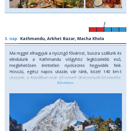
2
3. nap
Kathmandu, Arkhet Bazar, Macha Khola
Ma reggel elhagyjuk a nyüzsgő fővárost, buszra szállunk és
elindulunk a Kathmandu völgyhöz legközelebb eső,
meglehetősen érintetlen nyolcezres hegyvidék felé.
Hosszú, egész napos utazás vár ránk, közel 140 km-t
utazunk, a Nepálban már jól ismert útviszonyok közepette.
Alig hagyjuk el a völgy peremét, azonnal feltűnnek a
Ganesh Himal és a Manaslu hegyvonulat csúcsai. A
forgalmas főutat a Trisulin átkelve hagyjuk el és egyre
idillibb falvak és rizsteraszok mentén haladunk tovább.
Ebédszünetet tartunk egy helyi kifőzdénél, majd
hamarosan már földutakon zötykölödünk, s a késő
délutáni órákban megérkezünk Macha Khola településére.
Elfoglaljuk szállásunkat egy egyszerű vendégházban és