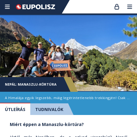
NEPÁL: MANASZLU-KÖRTÚRA
A Himalája egyik legszebb, máig legérintetlenebb trekkingjén! Csak Nepál megszállottaknak! :)
ÚTLEÍRÁS
TUDNIVALÓK
Miért éppen a Manaszlu-körtúra?