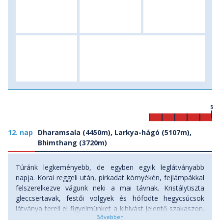
5
12. nap
Dharamsala (4450m), Larkya-hágó (5107m),
Bhimthang (3720m)
Túránk legkeményebb, de egyben egyik leglátványabb
napja. Korai reggeli után, pirkadat környékén, fejlámpákkal
felszerelkezve vágunk neki a mai távnak. Kristálytiszta
gleccsertavak, festői völgyek és hófödte hegycsúcsok
látványa tereli el figyelmünket a kihívást jelentő szakaszon.
Rövid, de meredek kaptató után már feltűnik a Himlung