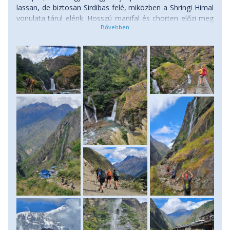
lassan, de biztosan Sirdibas felé, miközben a Shringi Himal
vonulata tárul elénk. Hosszú manifal és chorten előzi meg
a települést, amelyen áthaladva jónéhány vízimalmot
érintünk. A völgy kiszélesedik előttünk, majd újra egy
méretes függőhídon átkelve, meredek kapaszkodó után
érkezünk Philimbe. A helyiek többsége itt három nyelvet
beszél: a nepálit, a helyi dialektust és a tibetit, és jól
láthatjuk, ahogy a buddhista és hindu kultúra békésen él
egymás mellett. Itt ellenőrzik engedélyeinket, majd utána
már lankásabb terepen haladunk tovább. Látványos
vízesések szegélyezik mindkét oldalról a völgyet. Ma még
többször átkelünk függőhidakon a Budhi Gandaki folyón,
hol a jobb, hol a bal oldalán haladunk, mígnem elérjük
Chisapani apró települését, ahol a mai éjszakát töltjük.
Szállás: vendégház. (táv: 11-12 km, szint: 670 méter fel/360
méter le, menetidő: 5-6 óra)