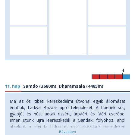
4
11. nap
Samdo (3680m), Dharamsala (4485m)
Ma az ősi tibeti kereskedelmi útvonal egyik állomását
érintjük, Larkya Bazaar apró települését. A tibetiek sót,
gyapjút és húst adtak rizsért, árpáért és fáért cserébe.
Innen utunk újra leereszkedik a Gandaki folyóhoz, ahol
átkelünk a régi fa hídon és újra elkezdünk meredeken
kapaszkodni a Larkya gleccser közvetlen közelségében. A