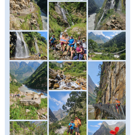
vízesések bukkannak fel a völgyben, frissítő permetüket a
szél felénk sodorja. Újabb függőhidak és meredek
ösvények vezetnek át a Yaru Khola fölött, míg végül Tharo
Bharyang érintésével megérkezünk Jagat mesébe illő
falujába. Az estét itt töltjük, a hegyek ölelésében,
miközben a vízesések morajlása még sokáig kíséri
álmunkat. Szállás: vendégház. (táv: 18-19 km, szint: 935
méter fel/460 méter le, menetidő: 6-7 óra)