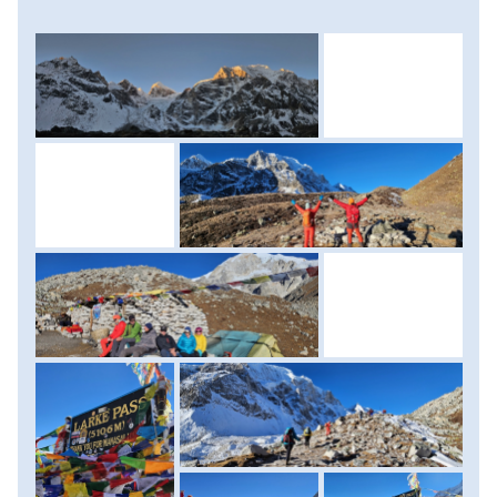
Himal, Cheo Himal, Kangguru és az Annapurna II csúcsa is,
ami tovább ösztönöz minket a Larkya-hágó irányába. Meg-
megállva, megpihenve végtelen hegyláncok sokaságát
látjuk kirajzolódni a horizonton a felkelő nap fényében.
Lenyűgöző látvány! Az 5107 méter magas Larkya hágóba
érve imazászlók sokasága fogad, s boldogsággal
nyugtázzuk mi is, hogy megcsináltuk, elértük a Manaslu
körtúra emblematikus pontját. Most kivételesen egy
hágóban készítjük el a csúcsfotókat, kifeszítjük a saját
imazászlóinkat, majd megkezdjük meredek
ereszkedésünket a másik oldalon, Bimthang irányába. A
hágó környéke általában hóval borított, hómacska
mindenképpen legyen nálunk! Fáradtan érünk a
szállásunkra, ahol kipihenjük és megünnepeljük ezt a
hihetetlen élményt. Szállás: vendégház. (szint: 840 méter
fel/ 1580 méter le, táv: kb. 18-19 km, menetidő: 9-10 óra)