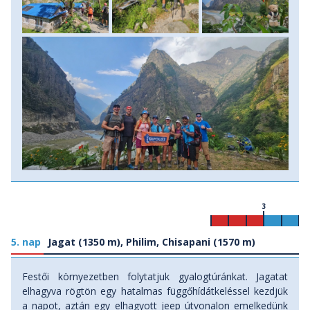
3
5. nap
Jagat (1350 m), Philim, Chisapani (1570 m)
Festői környezetben folytatjuk gyalogtúránkat. Jagatat
elhagyva rögtön egy hatalmas függőhídátkeléssel kezdjük
a napot, aztán egy elhagyott jeep útvonalon emelkedünk