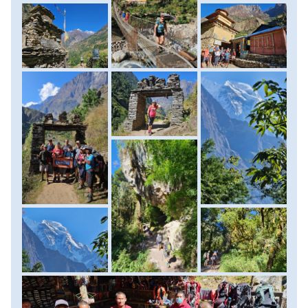
szálláshelyünkre, Namrung színes házai közé. Szállás:
vendégház. (táv: 16-17 km, szint: 1150 méter fel/350 méter
le, menetidő: 7-8 óra)