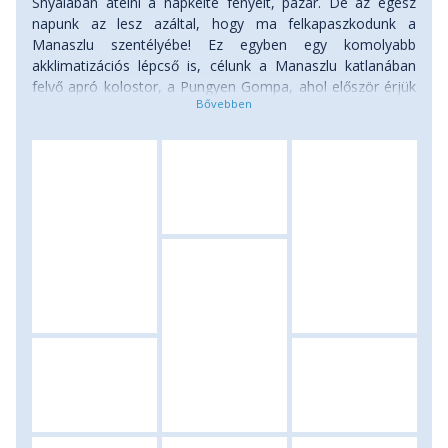
Shyalában átélni a napkelte fényeit, pazar. De az egész
napunk az lesz azáltal, hogy ma felkapaszkodunk a
Manaszlu szentélyébe! Ez egyben egy komolyabb
akklimatizációs lépcső is, célunk a Manaszlu katlanában
felvő apró kolostor, a Pungyen Gompa, ahol először érjük
el a 4 ezer méteres magasságot. Elsősorban a fantasztikus
látvány, a kékesen csillámló hegyvonulatok és gleccserek
közelsége miatt jövünk, de a mai túra segítségével jól
akklimatizálódunk az előttünk álló komolyabb magashegyi
napok előtt, szoktatjuk szervezetünket a nagyobb
magassághoz és az oxigénhiányos környezethez. Shyalát
elhagyva sűrű fenyőerdő, majd ismét egy hatalmas
függőhíd következik, innen aztán meredek kőlépcsőkön
kaptatunk fel egy széles fennsíkra, ahol kitárul előttünk a
táj. Körös-körül hatalmas, gleccserekkel borított
hegyvonulatok és természetesen a Manaszlu kettős
csúcsa - lélegzetelállító a látvány! Átvitt értelemben is,
egyben szó szerint. A gompa általában zárva van, de a
mellette levő sztupánál elkészítjük a kötelező
csoportképet, a legelszántabbakkal pedig egy közeli
kilátóba is felkapaszkodhatunk. Visszaereszkedve egy kis
kitérőt tehetünk a türkizkék-zöld színű gleccsertavakhoz,