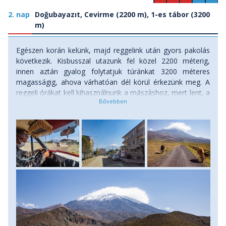
2. nap
Doğubayazıt, Cevirme (2200 m), 1-es tábor (3200
m)
Egészen korán kelünk, majd reggelink után gyors pakolás
következik. Kisbusszal utazunk fel közel 2200 méterig,
innen aztán gyalog folytatjuk túránkat 3200 méteres
magasságig, ahova várhatóan dél körül érkezünk meg. A
reggeli órákat kell kihasználnunk a mászáshoz, mert lent, a
hegy szoknyáján – bár már ez is 2000 méter felett van – a
déli órákban nagy a hőség, és iható vizet sehol sem
találunk. Útközben, ahogy egyre magasabbra emelkedünk,
a ritkás sztyeppet gyér füvű legelők váltják fel. Itt már fel-
fel tünedeznek a nomád kurdok sátrai, és a hegyoldalon
legelő birkanyájaik. Ha szerencsénk van, be is hívnak egy
pohár ajranra (erjesztett sózott tejből készülő joghurt
szerű ital). Itt a nomádok többnyire még karókkal
alátámasztott hagyományos, kecske illetve birkagyapjúból
szőtt sátrakban élnek, és az év nagy részét a hegyen töltik,
a téli idő beálltával ereszkednek csak le a hegyek
lábához.Hatalmas bazalttömbök között egyszer csak