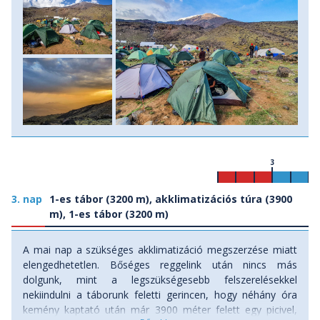
3
3. nap
1-es tábor (3200 m), akklimatizációs túra (3900
m), 1-es tábor (3200 m)
A mai nap a szükséges akklimatizáció megszerzése miatt
elengedhetetlen. Bőséges reggelink után nincs más
dolgunk, mint a legszükségesebb felszerelésekkel
nekiindulni a táborunk feletti gerincen, hogy néhány óra
kemény kaptató után már 3900 méter felett egy picivel,