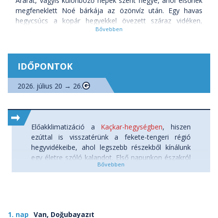
Ararát, vagyis különböző népek szent hegye, ahol elsőnek
megfeneklett Noé bárkája az özönvíz után. Egy havas
hegycsúcs a kopár hegyekkel övezett száraz vidéken,
melyet számtalan legenda övez. Egy 5000 métert
meghaladó, jelenleg szunnyadó vulkán, melyet a kurdok
„Tüzes-hegynek” hívnak. A mítoszok hegye, a második
édenkert, ahonnan a Föld újra benépesült, és új szövetség
IDŐPONTOK
köttetett Istennel. Egy hegy a felhők fölött a török-örmény-
iráni határvidékek háromszögében, az ősi selyemút
2026. július 20 → 26.
mentén, mely sokáig megközelíthetetlen volt. Utunk
csúcsa, a csúcsok csúcsa, az Ararát, melynek 5137 méter
magas, hósapkás csúcsa lezárt terület, csak külön
engedéllyel járható. Három nap hegymászás után a felkelő
Előakklimatizáció a
Kaçkar-hegységben
, hiszen
Nap vörös fényében fürdő, havas csúcsról csodálhatjuk
ezúttal is visszatérünk a fekete-tengeri régió
alattunk, a mélyben elterülő települések öntözött, zöld
hegyvidékeibe, ahol legszebb részekből kínálunk
oázis-foltjait, az Irán felé elnyúló kopár hegyeket, és
egy életre szóló kalandot. Első napunkon északról
Jerevánt, az örmény fővárost. Most már tudjuk, miért
közelítjük a Kaçkar-hegységet, ahonnan egy 5
tartják úgy a kurdok: itt, a világ köldökén az istenek tüzéből
napos, felejthetetlen gyalogtúrára indulunk. Célunk
született meg az élet.
a 3937 méteres Kaçkar-hegy, ám a
csúcsélményen kívül a hegység igazi magashegyi
Melyek a legfontosabb látnivalók az Ararát túrán?
életérzést, alpesi csúcsokat, és glaciális
1. nap
Van, Doğubayazıt