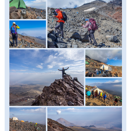
után kapkodunk. Itt az ideje lassítani! Nem szabad
túlhajtani magunkat, mert holnap csúcstámadás, inkább
arra tartalékoljuk erőnket! Lassan haladunk, és egyszer
csak feltűnik a 4200-as tábor feletti hófolt. Innen még vagy
két óra kapaszkodás, és végre ott vagyunk! A kőből épített
szélfogó falak között elfoglalhatjuk sátorhelyünket. A
délutánra nem marad más hátra, minthogy pihenünk, vagy
épp 150 méter további szintet leküzdve egy újabb
gyönyörű kilátóhelyre túrázhatunk fel. Ezek után
kifekhetünk egy hatalmas kőtömbre, és biztonságos
távolságból hallgathatjuk az alattunk leszakadó gleccser
jég és sziklatömbjeinek félelmetes dübörgését. Célszerű
minél hamarabb nyugovóra térni, hiszen következő nap
kora hajnalban kelünk! Menetidő: 4-6 óra, szintkülönbség:
1000 méter fel. Szállás: 2 személyes, magashegyi
sátrakban. Ellátás: reggeli, ebéd, vacsora.