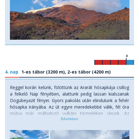
4
4. nap
1-es tábor (3200 m), 2-es tábor (4200 m)
Reggel korán kelünk, fölöttünk az Ararát hósapkája csillog
a felkelő Nap fényében, alattunk pedig lassan kialszanak
Dogubeyazit fényei. Gyors pakolás után elindulunk a fehér
hósapka irányába. Az út egyre meredekebbé válik, fél óra
múlva már málladozó vulkáni törmeléken járunk. Az
összefüggő, legeltetett gyep eltűnik, helyette viszont a
sziklák repedéseiben gyönyörű virágok fogadnak. Az út
meredeken szerpentinezik egyre feljebb, mi meg levegő