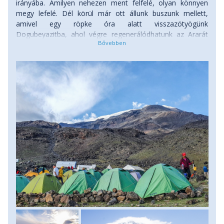
irányába. Amilyen nehezen ment felfelé, olyan könnyen
megy lefelé. Dél körül már ott állunk buszunk mellett,
amivel egy röpke óra alatt visszazötyögünk
Dogubeyazitba, ahol végre regenerálódhatunk az Ararát
után. A délutáni órákban a közeli Ishak Pasa Szerájba
látogatunk, amely kétség kívül Kelet-Törökország egyik
legértékesebb építészeti alkotása. Itt, az ősi Selyem-út
mentén építették fel ezt a palotát, amelynek gazdagságát
a kereskedelmi útvonal közelsége adta, és még
napjainkban is az Ezeregyéjszaka világát idézi. Menetidő: 3-
4 óra, szintkülönbség: 1000 méter le. Szállás: szálloda,
ellátás: reggeli a hegyen.