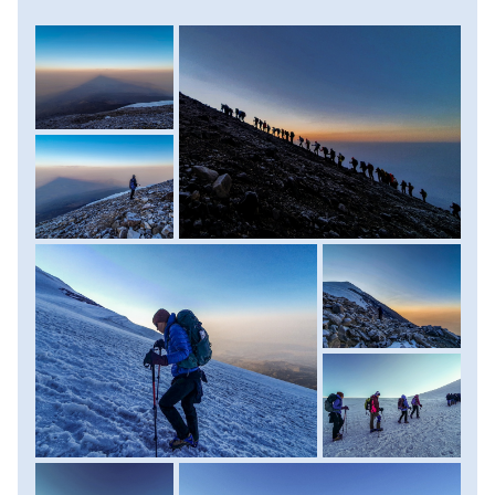
lámpáinak aprócska fényei is. Valahol Irán felől felkel a
Nap, és az Ararát hosszú, kúp alakú árnyékot vett az
alattunk elterülő hullámzó tájra. A hosszú, törmelékes
kapaszkodó után végre elérjük a csúcs hósapkájának
szélét. Felcsatoljuk hágóvasainkat, és újra nekivágunk az
egyre lankásabbá váló útnak. És egyszer csak feltűnik
előttünk a hósapka keleti peremén a legmagasabb pont, a
csúcs! Már csak egy hosszú negyedóra van hátra, és
egyszer csak nincs tovább. Ott állunk 5137 méteren, a
legendák hegyének tetején, a Világ tetején, ahol Noé is
megfeneklett. A szél arcunkba fúj, alattunk Jereván, Irán és
az Örmény-felföld innen csak domboknak tűnő
háromezres hegyei hullámzanak a felkelő Nap sugaraiban…
Ámulunk… Kis pihenő, csúcsfotó és csúcscsoki után
elindulunk lefelé. A 3200 méteres táborba sátrainkhoz
előreláthatólag délután 3-4 óra körül érünk vissza.
Pihenjünk, megérdemeljük! Menetidő: 8-10 óra,
szintkülönbség: 937 méter fel/ 1937 méter le. Szállás: 2
személyes, magashegyi sátrakban. Ellátás: reggeli, ebéd,
vacsora.