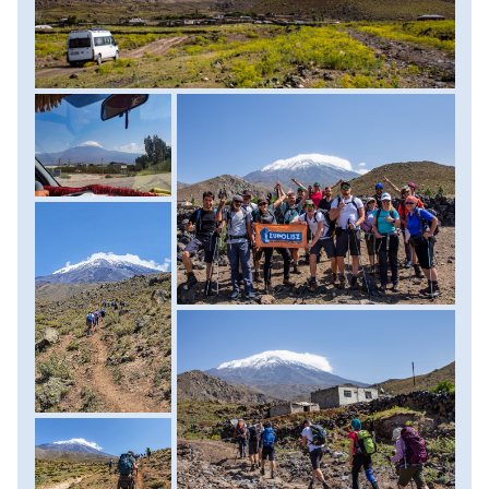
feltűnik a 3200 méteren fekvő tábor viszonylag lapos,
füves terasza. Kifújhatjuk magunkat, megérkeztünk.
Sátraink felállítása után a délután a pihenés, akklimatizáció
ideje. Szükség lesz holnap az erőnkre! Az éjszakát itt
töltjük. Szállás: 2 személyes, magashegyi sátrakban.
Ellátás: reggeli, majd ebéd és vacsora a hegyen. Menetidő:
4-6 óra, szintkülönbség: 1000 méter fel.