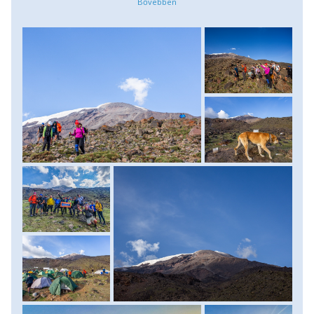
egy gyönyörű sziklapárkányon találjuk magunkat. Itt
ebédelünk egyet, élvezzük a kilátást, majd 1-másfél órás
ittlétünk után visszaereszkedünk az 1-es táborba, kicsivel
3000 méter fölé. Erőt adó vacsoránk után átbeszéljük az
eddigi tapasztalatokat és korán álomra hajtjuk fejünket.
Menetidő: 4-5 óra, szint: 700 méter fel/le. Szállás: 2
személyes, magashegyi sátrakban. Ellátás: reggeli, ebéd,
vacsora.