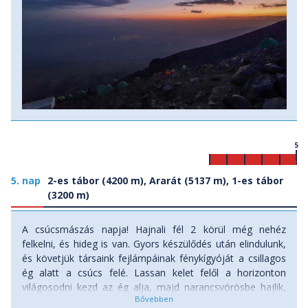
5
5. nap
2-es tábor (4200 m), Ararát (5137 m), 1-es tábor
(3200 m)
A csúcsmászás napja! Hajnali fél 2 körül még nehéz
felkelni, és hideg is van. Gyors készülődés után elindulunk,
és követjük társaink fejlámpáinak fénykígyóját a csillagos
ég alatt a csúcs felé. Lassan kelet felől a horizonton
világosodni kezd az ég alja, majd narancsvörösbe hajlik,
végül alattunk a mélyben eltűnnek Dogubeyazit utcai