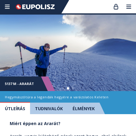
5137 M - ARARÁT
Hegymászótúra a legendák hegyére a varázslatos Keleten
ÚTLEÍRÁS
TUDNIVALÓK
ÉLMÉNYEK
Miért éppen az Ararát?