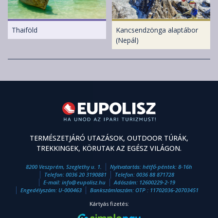
Thaiföld
Kancsendzönga alaptábor
(Nepál)
TERMÉSZETJÁRÓ UTAZÁSOK, OUTDOOR TÚRÁK,
TREKKINGEK, KÖRUTAK AZ EGÉSZ VILÁGON.
8200 Veszprém, Szeglethy u. 1.
Nyitvatartás: hétfő-péntek: 8-16h
Telefon:
0036 20 3190881
Telefon:
0036 88 871728
E-mail:
info
@
eupolisz.hu
Adószám: 12600229-2-19
Engedélyszám: U-000463
Bankszámlaszám: OTP : 11702036-20703451
Kártyás fizetés: