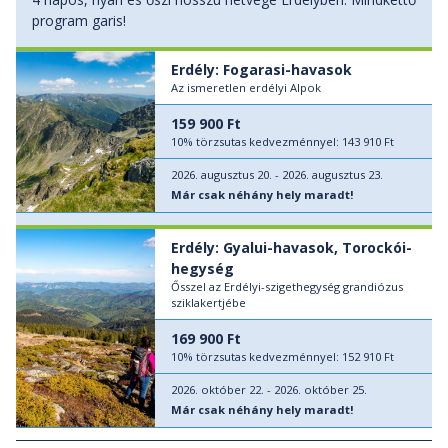
program garis!
Erdély: Fogarasi-havasok
Az ismeretlen erdélyi Alpok
159 900 Ft
10% törzsutas kedvezménnyel:
143 910 Ft
2026. augusztus 20. - 2026. augusztus 23.
Már csak néhány hely maradt!
Erdély: Gyalui-havasok, Torockói-
hegység
Ősszel az Erdélyi-szigethegység grandiózus
sziklakertjébe
169 900 Ft
10% törzsutas kedvezménnyel:
152 910 Ft
2026. október 22. - 2026. október 25.
Már csak néhány hely maradt!