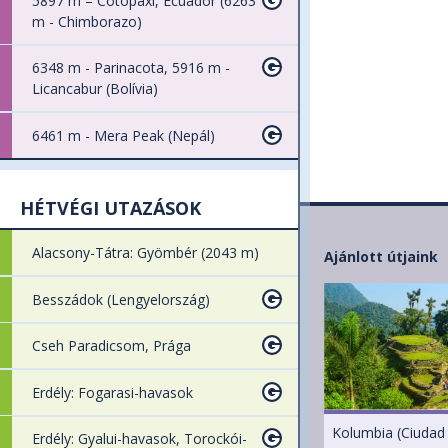
5897 m – Cotopaxi, Ecuador (6263
m - Chimborazo)
6348 m - Parinacota, 5916 m -
Licancabur (Bolívia)
6461 m - Mera Peak (Nepál)
HÉTVÉGI UTAZÁSOK
Alacsony-Tátra: Gyömbér (2043 m)
Ajánlott útjaink
Besszádok (Lengyelország)
Cseh Paradicsom, Prága
Erdély: Fogarasi-havasok
Kolumbia (Ciudad
Erdély: Gyalui-havasok, Torockói-