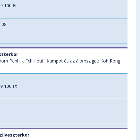
9 100 Ft
 08.
szterkor
om Penh, a "chill out" Kampot és az álomsziget: Koh Rong
9 100 Ft
.
szilveszterkor