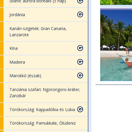
Izland: aurora borealis (5 nap)
Jordánia
Kanári-szigetek: Gran Canaria,
Lanzarote
Kína
Madeira
Marokkó (észak)
Tanzánia szafari: Ngorongoro-kráter,
Zanzibár
Törökország: Kappadókia és Lükia
Törökország: Pamukkale, Ölüdeniz