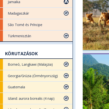
Jamaika
Madagaszkár
São Tomé és Príncipe
Türkmenisztán
KÖRUTAZÁSOK
Borneó, Langkawi (Malajzia)
Georgia/Grúzia (Örményország)
Guatemala
Izland: aurora borealis (4 nap)