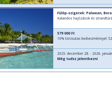
Fülöp-szigetek: Palawan, Bora
Kalandos hajózások és strandtúrá
579 000 Ft
10% törzsutas kedvezménnyel:
52
2025. december 28. - 2026. január
Még tudsz jelentkezni