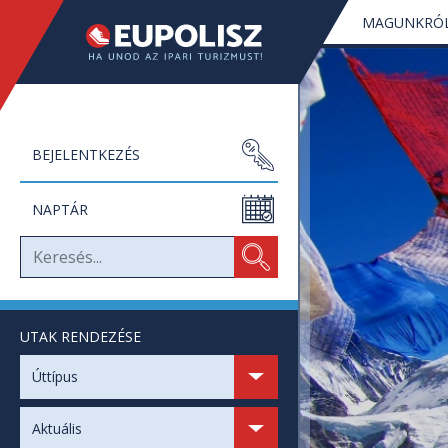
MAGUNKRÓ
BEJELENTKEZÉS
NAPTÁR
UTAK RENDEZÉSE
SZABAD HELYEK
Úttípus
SZABAD NAPOK
Aktuális