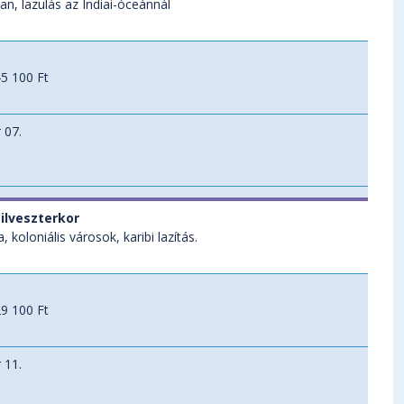
n, lazulás az Indiai-óceánnál
5 100 Ft
 07.
zilveszterkor
 koloniális városok, karibi lazítás.
9 100 Ft
 11.