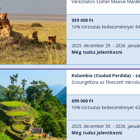
Varázslatos szafari Maasai Marába
939 000 Ft
10% törzsutas kedvezménnyel:
84
2025. december 29. - 2026. január
Még tudsz jelentkezni
Kolumbia (Ciudad Perdida) - s
Dzsungeltúra az Elveszett Városba,
699 000 Ft
10% törzsutas kedvezménnyel:
62
2025. december 30. - 2026. január
Még tudsz jelentkezni