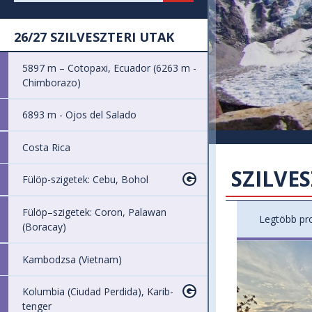
26/27 SZILVESZTERI UTAK
5897 m – Cotopaxi, Ecuador (6263 m -
Chimborazo)
6893 m - Ojos del Salado
Costa Rica
SZILVE
Fülöp-szigetek: Cebu, Bohol
Fülöp–szigetek: Coron, Palawan
Legtöbb pro
(Boracay)
Kambodzsa (Vietnam)
Kolumbia (Ciudad Perdida), Karib-
tenger