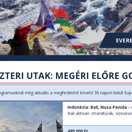
KOLUMB
KOLUMB
EVERE
SZTERI UTAK: MEGÉRI ELŐRE 
gramunknál még aktuális a meghirdetést követő 30 napon belüli Eupoli
Indonézia: Bali, Nusa Penida -
Bali aktívan: strandtúrák, vízesés
499 000 Ft