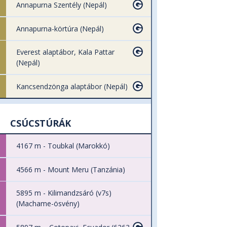
Annapurna Szentély (Nepál)
Annapurna-körtúra (Nepál)
Everest alaptábor, Kala Pattar
(Nepál)
Kancsendzönga alaptábor (Nepál)
CSÚCSTÚRÁK
4167 m - Toubkal (Marokkó)
4566 m - Mount Meru (Tanzánia)
5895 m - Kilimandzsáró (v7s)
(Machame-ösvény)