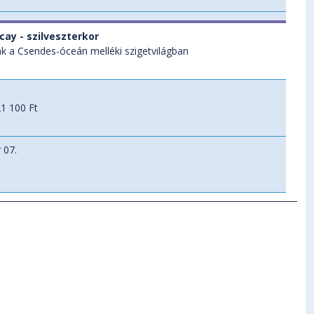
cay - szilveszterkor
k a Csendes-óceán melléki szigetvilágban
1 100 Ft
 07.