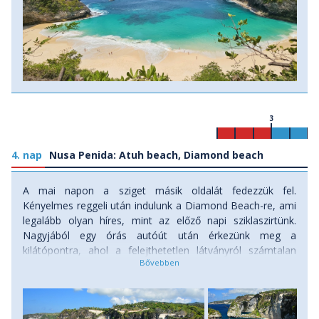
3
4. nap
Nusa Penida: Atuh beach, Diamond beach
A mai napon a sziget másik oldalát fedezzük fel.
Kényelmes reggeli után indulunk a Diamond Beach-re, ami
legalább olyan híres, mint az előző napi sziklaszirtünk.
Nagyjából egy órás autóút után érkezünk meg a
kilátópontra, ahol a felejthetetlen látványról számtalan
fotót készíthetünk. A vállalkozó kedvűek itt egy újabb,
meredek lépcsősor meghódítására vállalkozhatnak, hogy
lejussanak és felfedezhessék a Diamond Beach öblét is. Az
ár/apály aktuális helyzete nem mindig teszi lehetővé itt a