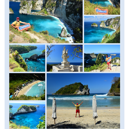
strandolást, ezért arra egy biztonságosabb partszakaszt
keresünk. A szomszédos Atuh beach-re egy kényelmesebb,
de szintén meredek lépcsősoron ereszkedünk le, ahol
napozóágyak fogadnak, hideg italokat vásárolhatunk és itt
végre átadhatjuk magunkat a nyugodt strandolás,
hullámfürdőzés örömének. A késő délutáni órákban térünk
vissza szállásunkra. Szállás: hotel, ellátás: reggeli.