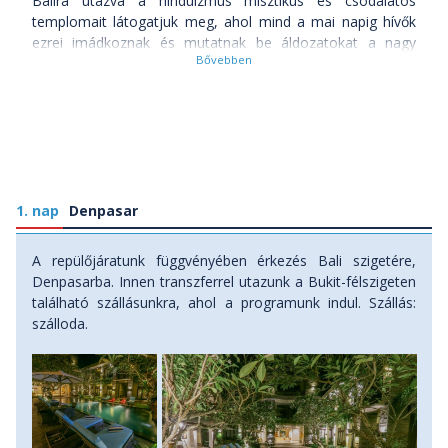
Balira utazva a hinduizmus misztikus és csodálatos
templomait látogatjuk meg, ahol mind a mai napig hívők
ezrei imádkoznak és mutatnak be áldozatokat a nagy
főisteneknek, Brahmanak, Visnunak és Sívának. Persze, a
természeti látnivalók sem maradhatnak ki! Sétálunk a már-
már valószínűtlenül élénk zöld rizsteraszokon, fürdünk a
dzsungel mélyén lévő vízesések alatt, valamint egy
hatalmas majomerdőben bandukolva megismerkedhetünk
a játékos és ravasz majmok mindennapjaival. A festői
homokos tengerpartokon pedig alámerülhetünk a kellemes
1. nap
hőmérsékletű türkizkék vízben vagy csak egy jó könyv
Denpasar
társaságában élvezhetjük a trópusi napsütést. S mivel Bali
a spiritualitásáról is világhíres, Ubudban, Bali spirituális és
A repülőjáratunk függvényében érkezés Bali szigetére,
kulturális központjában kipróbálhatjuk a meditációt, jógát,
Denpasarba. Innen transzferrel utazunk a Bukit-félszigeten
vagy éppen egy masszázs segítségével töltődhetünk fel.
található szállásunkra, ahol a programunk indul. Szállás:
szálloda.
Ha azt gondolod, hogy Balin van az indonéz édenkert, nem
tévedsz sokat, de mi mégis egy picit arrébb invitálunk. Oda,
ahova a turizmus még épp csak betette a lábát, ahol az
infrastruktúra nehezen követi az igényeket. Bali
"kistestvérén", Nusa Penidán, csodás eldugott tengerparti
öblöket találunk a meredek sziklafalak ölelésében,