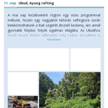
11. nap
Ubud, Ayung rafting
A mai nap kezdéseként rögtön egy vizes programmal
indítunk, hiszen egy nagyjából kétórás raftingtúra során
belekóstolhatunk a Bali szigetét átszelő keskeny, ám annál
gyorsabb folyású folyók izgalmas világába. Az Ubudhoz
közeli Ayung folyón raftingolni még száraz évszakban is
igazán nagy élmény, de leginkább a minket körülvevő
csodás természet miatt kihagyhatatlan. Vizes kalandunk
végén visszatérünk a rafting bázisra, ahol átvesszük száraz
ruhánkat, majd megebédelünk. A délután további részét
szabadprogram keretében tölthetjük Ubudban:
meglátogathatjuk a bazárt, még egyszer beülhetünk
valamelyik kedvenc éttermünkbe, fürödhetünk a
medencében, vagy akár befizethetünk egy ellazító
masszázsra is. Szállás: szálloda, ellátás: reggeli.