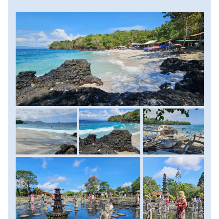
elvarázsol. A hullámok között isteni a strandolás, a part
menti warungok egyikében pedig ebédelni is tudunk. Innen
tovább indulunk és a Gangeszról elnevezett korábbi királyi
palotát, a Tirta Gangga vízi szentélyt látogatjuk meg. A
központi, lépcsőzetes szökőkút előtti medencébe épített
oszlopokon lépdelve olyan érzés, mintha a vízen járnál.
Innen látványos, pálmafákkal és rizsföldekkel övezett út
vezet Amedbe, ahol a késő délutáni órákban foglaljuk el
tengerparti szállásunkat, hogy egy első napnyugtát is
megcsodálhassunk a fenséges Agung vulkánnal a
háttérben. Szállás: hotel, ellátás: reggeli.