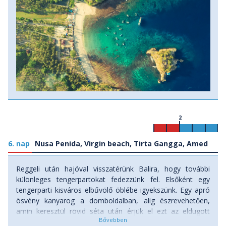
2
6. nap
Nusa Penida, Virgin beach, Tirta Gangga, Amed
Reggeli után hajóval visszatérünk Balira, hogy további
különleges tengerpartokat fedezzünk fel. Elsőként egy
tengerparti kisváros elbűvölő öblébe igyekszünk. Egy apró
ösvény kanyarog a domboldalban, alig észrevehetően,
amin keresztül rövid séta után érjük el ezt az eldugott
strandot, ahol a fehér homok és a türkiz víz egyből