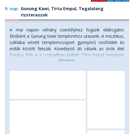
9. nap
Gunung Kawi, Tirta Empul, Tegalalang
rizsteraszok
A mai napon néhány szentélyhez fogunk ellátogatni.
Elsőként a Gunung Kawi templomhoz utazunk. A misztikus,
sziklába vésett templomcsoport gyönyörű rizsföldek és
erdők között fekszik. Következő úti célunk az örök élet
forrása fölé a X. században épített Tirta Empul templom.
Különleges élmény lehet a helyiekkel együtt a
halhatatlanok táborába jutni a rituális fürdés során.
Mindkét templomot gyakran keresik fel csoportosan a
balinézek, így ezek nem pusztán turistalátványosságok,
hanem a vallási élet és szertartások fontos helyszínei is.
Ebéd után a Tegalalang rizsteraszokon sétálunk majd, ahol
akár azt is láthatjuk, amint a helyiek a rizsföldeket művelik.
Ez kétségkívül Bali egyik legfestőibb szeglete. Szállás:
szálloda, ellátás: reggeli.