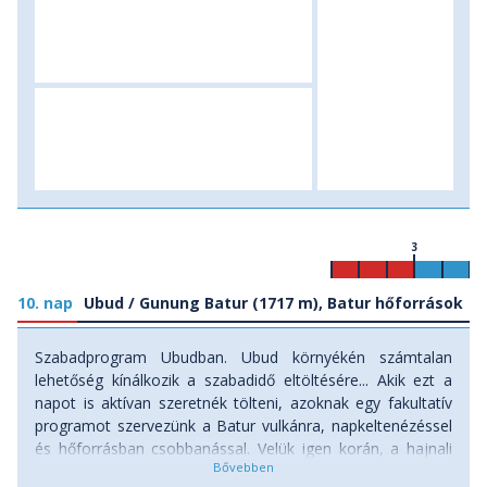
3
10. nap
Ubud / Gunung Batur (1717 m), Batur hőforrások
Szabadprogram Ubudban. Ubud környékén számtalan
lehetőség kínálkozik a szabadidő eltöltésére... Akik ezt a
napot is aktívan szeretnék tölteni, azoknak egy fakultatív
programot szervezünk a Batur vulkánra, napkeltenézéssel
és hőforrásban csobbanással. Velük igen korán, a hajnali
órákban indulunk el Ubudból, hogy a közel 1 órányira fekvő