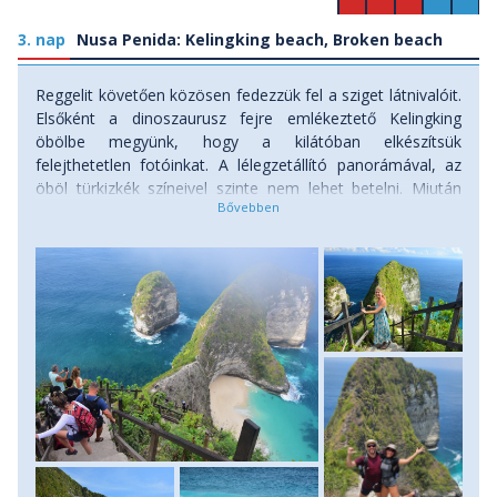
3. nap
Nusa Penida: Kelingking beach, Broken beach
Reggelit követően közösen fedezzük fel a sziget látnivalóit.
Elsőként a dinoszaurusz fejre emlékeztető Kelingking
öbölbe megyünk, hogy a kilátóban elkészítsük
felejthetetlen fotóinkat. A lélegzetállító panorámával, az
öböl türkizkék színeivel szinte nem lehet betelni. Miután
kigyönyörködtük magunkat elindulunk a mesebeli homokos
strandra: egy nagyon meredek, kitett ösvényen, a
sziklafalba vájt "lépcsőfokokon" ereszkedünk le, a
korlátokba kapaszkodva. A kisebbfajta kihívás után lehet
pihenni az aranysárga homokos parton, a bátrabbak
ugrálhatnak a hullámokban (csak nyugodt hullámzás
esetén!), vagy egyszerűen csak szürcsölhetjük a
kókuszlevet a fügefák árnyékában. Miután kistrandoltuk
magunkat, újra nekiindulunk a meredek ösvénynek és
visszakapaszkodunk a kilátóba, ahol lehetőség van egy
frissítő zuhanyra. Innen a Broken beach partszakaszra
megyünk át, ahol egy festői sziklaívet és egy beszakadt
barlangot járhatunk körbe, mielőtt visszatérnénk a