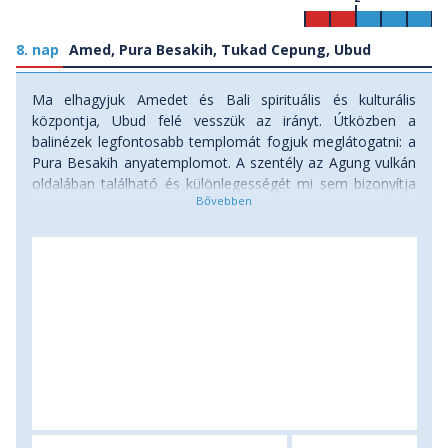
8. nap
Amed, Pura Besakih, Tukad Cepung, Ubud
Ma elhagyjuk Amedet és Bali spirituális és kulturális
központja
,
Ubud felé vesszük az irányt. Útközben a
balinézek legfontosabb templomát fogjuk meglátogatni: a
Pura Besakih anyatemplomot. A szentély az Agung vulkán
oldalában található és különlegességét mi sem bizonyítja
jobban, mint hogy az 1963-as vulkánkitörés során nem
sérült meg, a lávafolyam elkerülte. Ebéd után Tukad
Cepung sziklák közé rejtett vízesését fedezzük fel. Ha
szerencsénk van és besüt a nap a sziklák között,
fantasztikus szivárványban lehet részünk. Innen már
Ubudba utazunk, a rizsföldek között, csodálatos
környezetben fekvő kisváros lesz következő négy
szállásunk helyszíne, az elkövetkező napokban innen
indulva csillagtúrákkal fedezzük fel Bali központi részének
további izgalmas látnivalóit. Ha marad még rá időnk,
érkezésünk után közösen ellátogathatunk a város szélén
található híres Majomerdőbe is. Szállás: szálloda, ellátás: