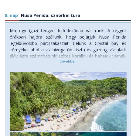
5. nap
Nusa Penida: sznorkel túra
Ma egy igazi tengeri felfedezőnap vár ránk! A reggeli
órákban hajóra szállunk, hogy bejárjuk Nusa Penida
legelbűvölőbb partszakaszait. Célunk a Crystal bay és
környéke, ahol a víz hívogatón tiszta és gazdag víz alatti
élővilágra számíthatunk: színes korallok és halrajok várnak.
De a színpompás halrajok mellett, ha a szerencse is
mellénk áll, akár teknősökkel vagy elegánsan suhanó
manta rájákkal is összefuthatunk. A sznorkelezés fél napos
program, a délutánt szabadprogram keretében tölthetjük:
elmehetünk egy lazító masszázsra, vagy a szállásunk
környékén a jobbnál jobb éttermek, kávézók ajánlataiból
válogathatunk. Szállás: hotel, ellátás: reggeli.