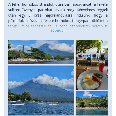
A fehér homokos strandok után Bali másik arcát, a fekete
vulkáni fövenyes partokat nézzük meg. Kényelmes reggeli
után egy 3 órás hajókirándulásra indulunk, hogy a
pálmafákkal övezett fekete homokos tengerparti öblöket a
tenger felöl fedezzük fel, s több sznorkelező helyen is
megállva a gazdag víz alatti élővilágban
gyönyörködhessünk. Mindegyik megállónál kicsit más lesz
a látvány, a színes korallmezőkön és színpompás
halrajokon túl van, ahol jó eséllyel teknősöket is láthatunk,
a Jemeluk-öbölben pedig egy korallokkal borított, víz alatti
szentélyt is megcsodálhatunk. Délután a kézműves
kávézókat, éttermeket lehet felfedezni és egy újabb
csodálatos naplementét nézni az Agung vulkánnal a
háttérben, egy Bintang sör kíséretében. Szállás: hotel,
ellátás: reggeli.