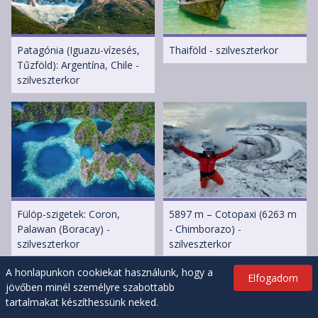
Patagónia (Iguazu-vízesés,
Thaiföld - szilveszterkor
Tűzföld): Argentína, Chile -
szilveszterkor
Fülöp-szigetek: Coron,
5897 m – Cotopaxi (6263 m
Palawan (Boracay) -
- Chimborazo) -
szilveszterkor
szilveszterkor
A honlapunkon cookiekat használunk, hogy a
Elfogadom
jövőben minél személyre szabottabb
tartalmakat készíthessünk neked.