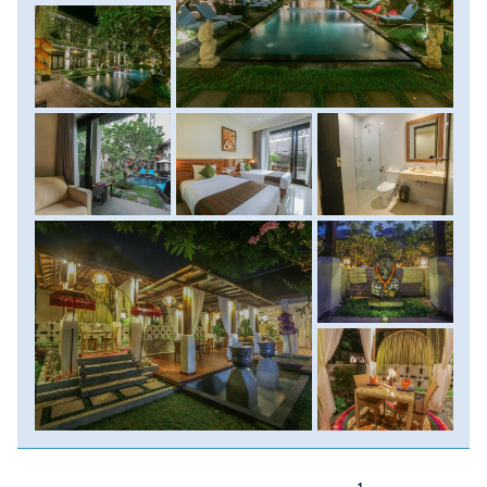
fantasztikus kilátópontokat keresünk fel, a Crystal bay
kristálytiszta vízében pedig millió színes halacskával
úszhatsz együtt. Az egész sziget akkora, hogy egy nap
alatt be tudnád járni - de annyi gyönyörű hely jön szembe
veled, hogy ez úgysem menne!
Szilveszteri túránk másik rejtett kincse pedig Amed, Bali
északeleti szegletében, ahova nagy ritkán jutnak csak el az
ipari turisták seregei, pedig tengerpartja Bali legjobb
merülő és sznorkelező helyeit rejti, a napnyugták a
háttérben az Agung vulkánnal pedig szintén szenzációsak,
az egész környéket valami végtelen nyugalom és lazaság
hatja át. A hely, ahol úgy érzed, megérkeztél, s
legszívesebben hetekig, hónapokig maradnál... :)
Melyek Bali és Nusa Penida legfontosabb látnivalói?
- Nusa Penida káprázatos sziklaszirtjei, a Kelingking-öböl és
a Diamond-beach
- misztikus hindu templomok: Gunung Kawi, Tirta Empul,
Pura Besakih, Tirta Gangga