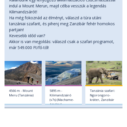
indul a Mount Merun, majd célba vesszük a legendás
Kilimandzsárót!
Ha még fokoznád az élményt, válaszd a túra utáni
tanzániai szafarit, és pihenj meg Zanzibár fehér homokos
partjain!
Kevesebb időd van?
Akkor is van megoldás: válaszd csak a szafari programot,
már 549.000 Ft/fő-től!
4566 m - Mount
5895 m -
Tanzánia szafari:
Meru (Tanzánia)
Kilimandzsáró
Ngorongoro-
(v7s) (Machame-
kráter, Zanzibár
ösvény)