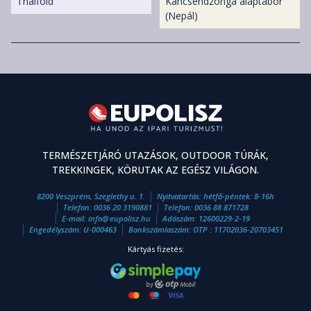
Thaiföld
Kancsendzönga alaptábor
(Nepál)
TERMÉSZETJÁRÓ UTAZÁSOK, OUTDOOR TÚRÁK,
TREKKINGEK, KÖRUTAK AZ EGÉSZ VILÁGON.
8200 Veszprém, Szeglethy u. 1.
Nyitvatartás: hétfő-péntek: 8-16h
Telefon:
0036 20 3190881
Telefon:
0036 88 871728
E-mail:
info
@
eupolisz.hu
Adószám: 12600229-2-19
Engedélyszám: U-000463
Bankszámlaszám: OTP : 11702036-20703451
Kártyás fizetés: