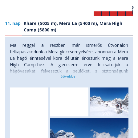
5
11. nap
Khare (5025 m), Mera La (5400 m), Mera High
Camp (5800 m)
Ma reggel a részben már ismerős útvonalon
felkapaszkodunk a Mera gleccsernyelvére, ahonnan a Mera
La hágó érintésével kora délután érkezünk meg a Mera
High Camp-hez. A gleccserre érve felcsatoljuk a
hágóvasakat, felvesszük a beülőket, s biztonságunk
érdekében kötélparti kötve kerülgetjük a gleccseren
húzódó mély hasadékokat. A Mera La hágó
magasságában mind jobban kitárul a táj, mind
elképesztőbb lesz a panoráma. Hátunk mögött sorra
bukkannak elő a „Legnagyobbak”, először a Makalu (8462
m), aztán a Lhote (8516 m) és az Everest (8850 m)! Nem is
tudjuk, hogy az oxigénhiánytól, avagy a látványtól
lassultunk be ennyire. A keskeny, kitaposott ösvényen
komótosan baktatunk egyre feljebb a széles, hófehér
gleccsermezőkön. A High Campben egy sziklakiszögellés