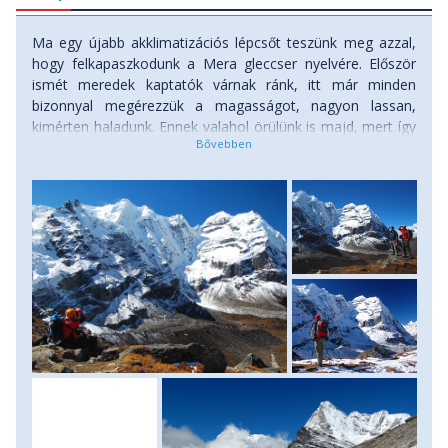
Ma egy újabb akklimatizációs lépcsőt teszünk meg azzal,
hogy felkapaszkodunk a Mera gleccser nyelvére. Először
ismét meredek kaptatók várnak ránk, itt már minden
bizonnyal megérezzük a magasságot, nagyon lassan,
kimérten haladunk. Ennek valahol örülünk is majd, mert így
lesz időnk és lehetőségünk újra és újra fényképezni azt a
káprázatos látványt, ami mind inkább elénk tárul. 5200
méter környékén érjük el a gleccser nyelvét. Ez egyben arra
is lehetőséget ad, hogy kipróbáljuk gleccserjáró
felszerelésünket. Végre előkerül a hágóvas, jégcsákány,
helyi vezetőink pedig egy fix kötéllel biztosított szakaszt
építenek ki az egyik jégfal mentén, hogy a
begyakorolhassuk a csúcsmászás során előforduló
kihívásokat… Amennyiben az időjárás megengedi, úgy még
ma megpróbálunk eljutni a Mera La hágóba, 5400 méteres
magasságba. Éjszakára azonban visszatérünk Khare-ba,
táborunkba. Szállás: menedékház. (menetidő: 5-6 óra, szint:
375 méter fel/le)