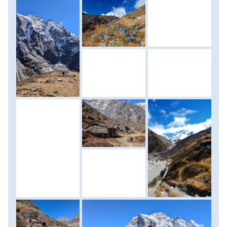
robajjal leszakadó gleccsereivel. Innen már csak alig egy
óra Khare, a következő akklimatizációs pont, ahol újra két
éjszakát töltünk. Szállás: menedékház. (menetidő: 3-4 óra,
szint: 670 méter felfelé)