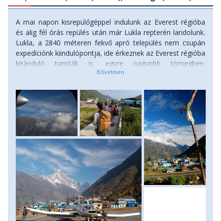
A mai napon kisrepülőgéppel indulunk az Everest régióba
és alig fél órás repülés után már Lukla repterén landolunk.
Lukla, a 2840 méteren fekvő apró település nem csupán
expedíciónk kiindulópontja, ide érkeznek az Everest régióba
kiránduló turisták is, egyre nagyobb tömegben.
Szerencsére nem kell sokáig együtt vonulnunk, mivel a
reptéri kavalkádot elhagyva találkozunk a teherhordó
csapatunkkal, akik az elkövetkező napokban segítik
túránkat, s rögtön le is térve az Everest trekking ösvényéről
mi keletnek, Chutanga apró települése felé indulunk
tovább. Mintegy 2-3 órás túrázás után, a délutáni órákban
érkezünk meg 3500 méteren táborhelyünkre. Elfoglaljuk
szállásunkat egy egyszerű vendégházban, s amennyiben
időnk engedi, napnyugta előtt teszünk még egy kisebb
akklimatizációs túrát is a környéken. (menetidő: 3-4 óra,
szint: 700 méter felfelé) Szállás: menedékház, ellátás:
reggeli.