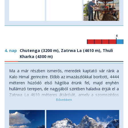
4
4. nap
Chutenga (3200 m), Zatrwa La (4610 m), Thuli
Kharka (4300 m)
Ma a már részben ismerős, meredek kaptató vár ránk a
Kalo Himal gerincére. Előbb az imazászlókkal borított, 4444
méteren húzódó első hágóba érünk fel, majd enyhén
hullámzó terepen, de nagyjából szintben haladva érjük el a
Zatrwa La 4610 méteres átjáróját, amely a szomszédos
Hinku völgybe vezet. A kilátás innen is pazar. A hágóból
már csak egy meredek, jó órás ereszkedés, hogy elérjük a
hatalmas sziklatömbök lábánál kialakított táborhelyet, Thuli
Kharka mellett. (menetidő: 7-8 óra, szint: 1100 méter felfelé
/ 400 méter lefelé) Szállás: menedékház.