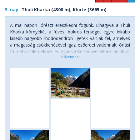
5. nap
Thuli Kharka (4300 m), Khote (3665 m)
A mai napon jórészt ereszkedni fogunk. Elhagyva a Thuli
Kharka környékét a füves, bokros térséget egyre inkább
kisebb-nagyobb rhododendron ligetek váltják fel, amelyek
a magasság csökkenésével igazi esőerdei vadonnak, óriási
fa matuzsálemeknek és égbeszökő fenyveseknek adják át
helyüket. Útközben több kilátópontot is érintünk, s a
messzi északon már feltűnik a Mera Peak impozáns
hármas csúcsa is, egyelőre még csak a távolból
incselkedve. A Hinku patak mentén haladva gyakran felfele
is kell kapaszkodnunk a meredek, szikladarabokból kirakott
lépcsőkön, gyakran csúszós ösvényeken. Tashing Ongma
előtt elérjük a völgy alját, a patak szintjét (3500 m). Egy kis
erdei kunyhónál, ami ad hoc étteremként üzemel,
ebédszünetet tartunk, majd új erőre kapva folytatjuk
utunkat Khote frissen épített kis falujába. Szállás:
menedékház. (menetidő: 6 óra, szint: 430 méter lefelé /
1100 méter felfelé)