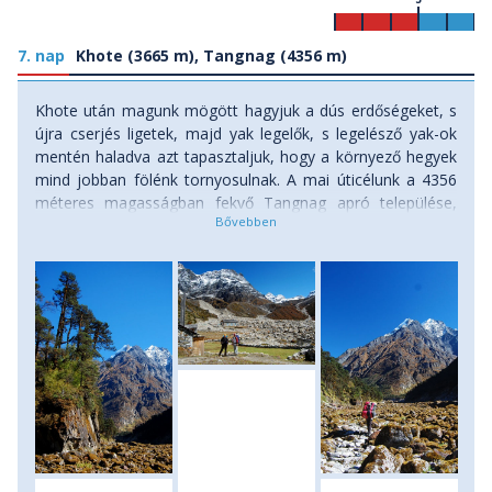
7. nap
Khote (3665 m), Tangnag (4356 m)
Khote után magunk mögött hagyjuk a dús erdőségeket, s
újra cserjés ligetek, majd yak legelők, s legelésző yak-ok
mentén haladva azt tapasztaljuk, hogy a környező hegyek
mind jobban fölénk tornyosulnak. A mai úticélunk a 4356
méteres magasságban fekvő Tangnag apró települése,
amely pazar környezetben, egy széles, U-alakú
gleccservölgy alján fekszik. Útközben meglátogatjuk az
egyik sziklabarlang mentén kialakított kis buddhista
kolostort, s ha a szerzetest ott találjuk, némi adomány
fejében áldását kérhetjük vállalkozásunk sikere érdekében.
A Tangnagben a szükséges akklimatizáció végett
ismételten két éjszakát is eltöltünk. Szállás: menedékház.
(menetidő: 6 óra, szint: 700 méter felfele)