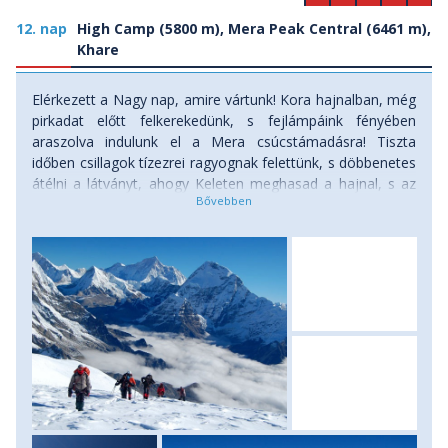
12. nap
High Camp (5800 m), Mera Peak Central (6461 m),
Khare
Elérkezett a Nagy nap, amire vártunk! Kora hajnalban, még
pirkadat előtt felkerekedünk, s fejlámpáink fényében
araszolva indulunk el a Mera csúcstámadásra! Tiszta
időben csillagok tízezrei ragyognak felettünk, s döbbenetes
átélni a látványt, ahogy Keleten meghasad a hajnal, s az
előbukkanó Nap fénye narancsszínűvé fest körös-körül
mindent. Maga a terep lassan, fokozatosan emelkedik, a
gleccserhasadékok végett itt is összekötve haladunk.
Mintegy 4-5 órás kapaszkodás után érünk el a központi
csúcs előtti nyeregbe, ahonnan egy meredek hólejtőn,
esetlegesen a kiépített fix kötelek segítségével tudunk
felkapaszkodni 6461 méteres magasságba, a központi
csúcsra. Fent vagyunk a csúcson! Megcsináltuk! Itt az
eddigieknél is döbbenetesebb, lélegzetelállító panoráma
fogad, a Himalája egyik – ha nem legszebb látványát
élvezhetjük: a világ hat legmagasabb hegycsúcsából öt ott
magasodik előttünk! Középen, szemben az Everest (8850