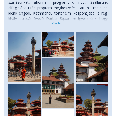
szállásunkat, ahonnan programunk indul. Szállásunk
visszaigazolást megküldte!
elfoglalása után program megbeszélést tartunk, majd ha
időnk engedi, Kathmandu történelmi központjába, a régi
Javasolt akklimatizációs túrák a Mera Peak
királyi palotát övező Durbar Square-re igyekszünk, hogy
mászás előtt:
Vallunaraju (5686 m - Peru)
,
megszerezzük első benyomásainkat erről a történelmi és
Kilimandzsáró
,
Ararát
.
kulturális emlékekben oly gazdag városról. A nap hátralevő
részét arra szánjuk, hogy a Thamel üzleteiben expedíciós
felszerelésünk esetlegesen még hiányzó kellékeit
beszerezzük, majd zárásként a Thamel egy kellemes
éttermében költjük el vacsoránkat és tartjuk meg
ismerkedési estünket. Szállás: szálloda.