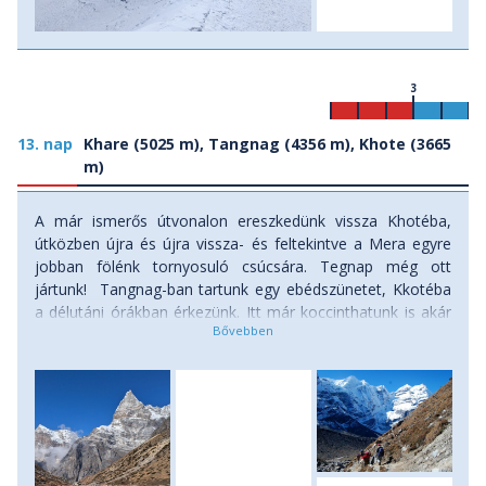
3
13. nap
Khare (5025 m), Tangnag (4356 m), Khote (3665
m)
A már ismerős útvonalon ereszkedünk vissza Khotéba,
útközben újra és újra vissza- és feltekintve a Mera egyre
jobban fölénk tornyosuló csúcsára. Tegnap még ott
jártunk! Tangnag-ban tartunk egy ebédszünetet, Kkotéba
a délutáni órákban érkezünk. Itt már koccinthatunk is akár
a mászásunk sikerére! Szállás: menedékház. (menetidő: 6
óra, szint: 1360 méter lefelé)