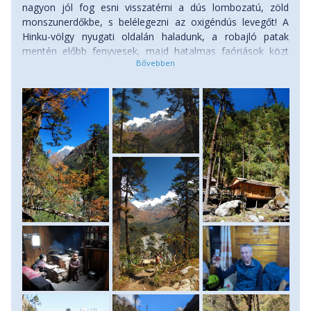
nagyon jól fog esni visszatérni a dús lombozatú, zöld
monszunerdőkbe, s belélegezni az oxigéndús levegőt! A
Hinku-völgy nyugati oldalán haladunk, a robajló patak
mentén előbb fenyvesek, majd hatalmas faóriások közt
visz utunk, ahol egy-egy tisztáson még elcsíphetünk egy
pillantást a Mera egyre távolodó csúcsára. Kezdetben
ereszkedünk még közel kétszáz métert, a már ismerős kis
erdei házikónál egy ebédszünet erejéig újra
megpihenhetünk, aztán emelkedni kezd ösvényünk, s a fák
helyét előbb bozótos, majd füves-sziklás térségek veszik
át. Késő délután, jókora kapaszkodás után futunk be Thuli
Kharka ismerős táborhelyére, az ismerős
menedékházakhoz. Szállás: menedékház. (menetidő: 6-7
óra, szint: 1100 méter lefelé, 450 méter felfelé)