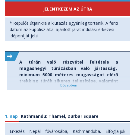
JELENTKEZEM AZ ÚTRA
* Repülős útjainkra a kiutazás egyénileg történik. A fenti
dátum az Eupolisz által ajánlott járat indulási-érkezési
időpontját jelzi
A túrán való részvétel feltétele a
magashegyi túrázásban való jártasság,
minimum 5000 méteres magasságot elérő
trekking túrák sikeres teljesítése, valamint
a túravezetővel történő személyes
konzultáció! Jelentkezéskor a megjegyzés
rovatban kötelező jelleggel kérjük felsorolni
az elmúlt két évben általad végrehajtott
túrákat, magashegyi mászásokat!
1. nap
Kathmandu: Thamel, Durbar Square
Jelentkezésed a Mera Peak csúcsmászásra
akkor válik érvényessé, ha az előzőekben
Érkezés Nepál fővárosába, Kathmanduba. Elfoglaljuk
felsorolt feltételek teljesültek, s irodánk a