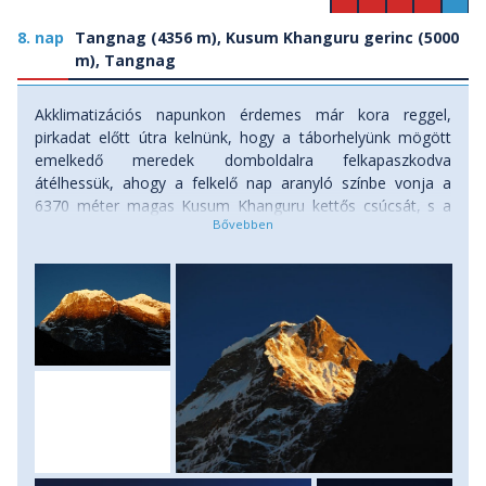
8. nap
Tangnag (4356 m), Kusum Khanguru gerinc (5000
m), Tangnag
Akklimatizációs napunkon érdemes már kora reggel,
pirkadat előtt útra kelnünk, hogy a táborhelyünk mögött
emelkedő meredek domboldalra felkapaszkodva
átélhessük, ahogy a felkelő nap aranyló színbe vonja a
6370 méter magas Kusum Khanguru kettős csúcsát, s a
Tangnag fölé magasodó Kyashar 6770 méteres
sziklacsipkéit. Jó két órás kapaszkodás után elérjük az 5000
méter körüli magasságot, s ezzel együtt valami lenyűgöző
panoráma a jutalmunk! Amennyiben az időjárás engedi, itt
maradunk néhány órát, szoktatjuk magunkat a nagyobb
magassághoz. Innen alaposan szemügyre vehetjük az
elkövetkező napok útvonalát is, tovább a Sabai Tso zöldes
gleccsertava és a Dig gleccser mentén, egészen a Mera
gleccser széles nyúlványáiig. A táborba visszaereszkedve a
délutánt pihenéssel töltjük, de ha van még energiánk,
elsétálhatunk a Sabai Tso gleccsertavához is, ahonnan
döbbenetes és testközeli a rálátás a tóra – már ami az