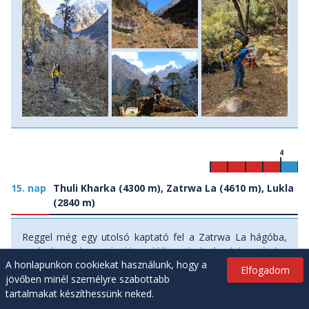
4
15. nap
Thuli Kharka (4300 m), Zatrwa La (4610 m), Lukla
(2840 m)
Reggel még egy utolsó kaptató fel a Zatrwa La hágóba,
aztán hosszú ereszkedés Luklába, ahol vár ránk a régóta
A honlapunkon cookiekat használunk, hogy a
áhított forró zuhany, s kényelmes ágy a vendégházban.
Elfogadom
jövőben minél személyre szabottabb
Este elbúcsúzunk teherhordóinktól és helyi vezetőnktől,
tartalmakat készíthessünk neked.
együtt ünnepeljük a remélhetőleg sikeres expedíciónkat!