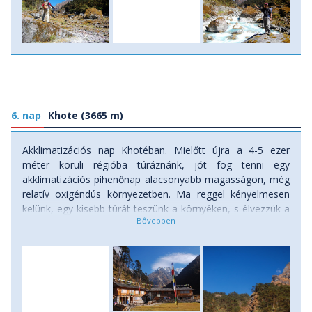
6. nap
Khote (3665 m)
Akklimatizációs nap Khotéban. Mielőtt újra a 4-5 ezer
méter körüli régióba túráznánk, jót fog tenni egy
akklimatizációs pihenőnap alacsonyabb magasságon, még
relatív oxigéndús környezetben. Ma reggel kényelmesen
kelünk, egy kisebb túrát teszünk a környéken, s élvezzük a
Himalája ezen eldugott, alig látogatott szegletét, a dús
fenyvesek, erdőségek látványát. Szállás: menedékház.