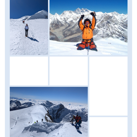
m) és a Lhotse (8516 m), tőlük jobbra a Makalu (8462 m),
kissé távolabb, balra a Cho Oyu (8201 m), míg messzi
Keleten a Kangchenjunga (8586 m) emelkedik. A
csúcsfotók elkészülte után megkezdjük az
ereszkedésünket. A táborba visszatérve segítőink meleg
ebéddel várnak, majd pakolás és erőgyűjtés után folytatjuk
ereszkedésünket a Khare-ba. Szállás: menedékház, ellátás:
reggeli, ebéd. (menetidő: 6 óra a csúcsig, 2-3 óra vissza a
High Camp-be, 2-3 óra vissza Khare-ig, szint: 661 méter
felfelé, 1500 méter lefelé)