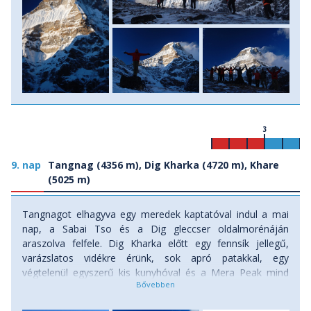
3
9. nap
Tangnag (4356 m), Dig Kharka (4720 m), Khare
(5025 m)
Tangnagot elhagyva egy meredek kaptatóval indul a mai
nap, a Sabai Tso és a Dig gleccser oldalmorénáján
araszolva felfele. Dig Kharka előtt egy fennsík jellegű,
varázslatos vidékre érünk, sok apró patakkal, egy
végtelenül egyszerű kis kunyhóval és a Mera Peak mind
jobban fölénk tornyosuló, a napsütésben ragyogó,
csillámló, s a közel függőleges falon néha hatalmas