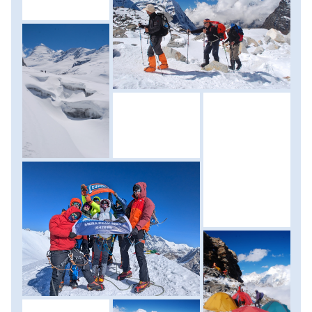
mögött, a szélárnyékos részen teherhordóink felállítják
sátrainkat, amelyekben az éjszakát töltjök, itt egyéb
szálláslehetőség nincs! A délután pihenéssel és ámulással
telik, amire a napnyugta elképesztő fényei teszik fel a
koronát. Megpróbálunk időben nyugovóra térni, bár tény,
hogy ebben a magasságban pihentető alvásra már nem
igazán számíthatunk. Szállás: sátor, ellátás: vacsora.
(menetidő: 6-7 óra, szint: 900 méter felfelé)