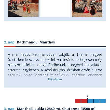
2. nap
Kathmandu, Manthali
A mai napot Kathmanduban töltjük, a Thamel negyed
üzleteiben beszerezhetjük felszerelésünk esetlegesen még
hiányzó kellékeit, megebédelhetünk a negyed hangulatos
éttermei egyikében. A késő délutáni órákban aztán buszra
szállunk, hogy Manthali településre utazzunk, ahonnan
másnap reggel a luklai belső repülőjáratok indulnak. Szállás:
vendégház.
2
3. nap
Manthali, Lukla (2840 m), Chutenga (3500 m)