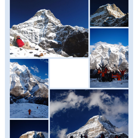
1989-es természeti katasztrófa után megmaradt belőle.
Szállás: menedékház. (menetidő: 3-4 óra, szint: 650 méter
fel/le)