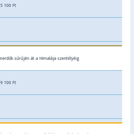
5 100 Ft
rdők sűrűjén át a Himalája szentélyéig
9 100 Ft