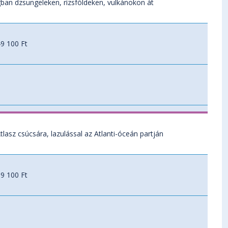
gban dzsungeleken, rizsföldeken, vulkánokon át
9 100 Ft
lasz csúcsára, lazulással az Atlanti-óceán partján
9 100 Ft