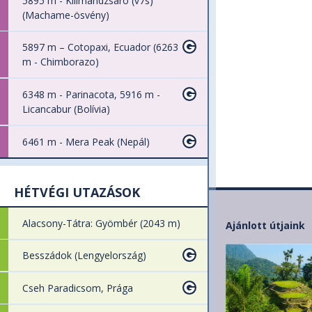
5895 m - Kilimandzsáró (v7s)
(Machame-ösvény)
5897 m – Cotopaxi, Ecuador (6263
m - Chimborazo)
6348 m - Parinacota, 5916 m -
Licancabur (Bolívia)
6461 m - Mera Peak (Nepál)
HÉTVÉGI UTAZÁSOK
Alacsony-Tátra: Gyömbér (2043 m)
Ajánlott útjaink
Besszádok (Lengyelország)
Cseh Paradicsom, Prága