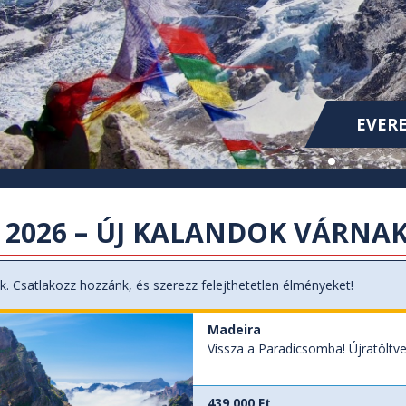
KOLUMB
KOLUMB
EVERE
 2026 – ÚJ KALANDOK VÁRNAK
k. Csatlakozz hozzánk, és szerezz felejthetetlen élményeket!
Madeira
Vissza a Paradicsomba! Újratöltve
439 000 Ft