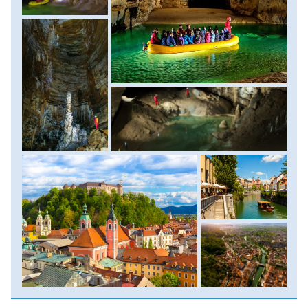
feltárt legnagyobb tavas barlang, melyben nem csak egy
tó, de mésztufa gátakkal elválasztva több tó is láncszerűen
sorakozik, melyeknek csodálatos türkiz színük van.
A barlang látogatást követően még néhány órára
megállunk az ország fővárosában Ljubljanában is. Itt
szabadprogram keretében andaloghatunk a bájos hidakkal
tűzdelt óvárosban, kávézhatunk, akár ebédelhetünk is
egyet mielőtt Budapest felé vesszük az irányt. Ellátás:
reggeli.