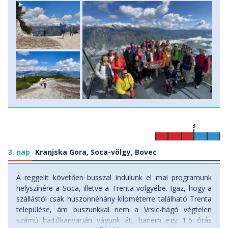
3
3. nap
Kranjska Gora, Soca-völgy, Bovec
A reggelit követően busszal indulunk el mai programunk
helyszínére a Soca, illetve a Trenta völgyébe. Igaz, hogy a
szállástól csak huszonnéhány kilométerre található Trenta
települése, ám buszunkkal nem a Vrsic-hágó végtelen
számú hajtűkanyarján vágunk át, hanem egy 1,5 órás