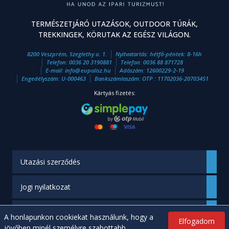
TERMÉSZETJÁRÓ UTAZÁSOK, OUTDOOR TÚRÁK,
TREKKINGEK, KÖRUTAK AZ EGÉSZ VILÁGON.
8200 Veszprém, Szeglethy u. 1.
Nyitvatartás: hétfő-péntek: 8-16h
Telefon:
0036 20 3190881
Telefon:
0036 88 871728
E-mail:
info
@
eupolisz.hu
Adószám: 12600229-2-19
Engedélyszám: U-000463
Bankszámlaszám: OTP : 11702036-20703451
Kártyás fizetés:
Utazási szerződés
Jogi nyilatkozat
Engedélyünk
A honlapunkon cookiekat használunk, hogy a
Elfogadom
jövőben minél személyre szabottabb