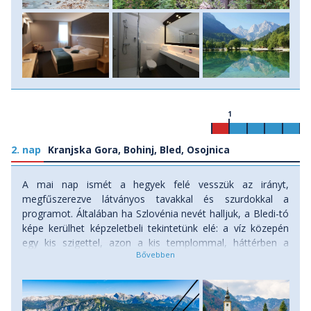
1
2. nap
Kranjska Gora, Bohinj, Bled, Osojnica
A mai nap ismét a hegyek felé vesszük az irányt,
megfűszerezve látványos tavakkal és szurdokkal a
programot. Általában ha Szlovénia nevét halljuk, a Bledi-tó
képe kerülhet képzeletbeli tekintetünk elé: a víz közepén
egy kis szigettel, azon a kis templommal, háttérben a
Bledi-várral. A tavat 4 kisebb hegy öleli körbe, melyek közül
az Osojnicát meg is másszuk, hiszen innen még
komplettebb kép tárul elénk. De ne siessünk ennyire előre,
hiszen reggeli után első utunk még a Bohinji-tó partjára