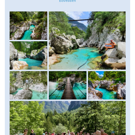
buszút vár ránk reggel, a Predil-hágón át Olaszország felöl.
Innen kanyarodunk be Bovec településre, mely a magyar
és más turisták körében is a raftingról, kanyoningról, téli
sportokról ismert leginkább. Picit még tovább kanyargunk,
már a Soca türkiz vizét csodálva, míg megérkezünk a
Trenta völgybe és végül a településre. A völgyek a Triglav
Nemzeti Park közepén találhatók, melyeket a Triglav, a
Vrsic és a Mangart csúcsai fogják közre. A Trenta-völgy
távol esik a városi élet mindennapi nyüzsgésétől. A völgy
természetes és érintetlen szépségéről híres és innen ered a
Soca folyó is. A folyó felső szakaszán indulunk mai
túránkra. A smaragdzöld folyó partját szorosan követjük
lefelé, útközben káprázatos kilátást élvezve a Júliai-Alpok
csodaszép csúcsaira, izgalmas függőhidakon keresztezve a
köves mederben zúgó folyót ereszkedünk egyre lejjebb.
Túránk után a közeli Bovec városában lesz még egy kis
szabad időnk leülni egy kávéra, körülnézni a településen.
Bovec igazán nyüzsgő ebben az időszakban is, túrázók,
kanyoningosok és raftingosok kedvelt központja. Végül
buszunkkal visszakanyargunk Kranjska Gorára szállásunkra.
(Szintkülönbség: 500 m le, túratáv 12 km, menetidő: kb. 4-5
óra). Szállás: szálloda, ellátás: reggeli.