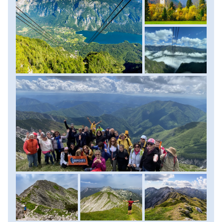
vezet.
Itt legelőször ellátogatunk a Sáva-forrás vízeséshez ahol
egy kis túrát teszünk. Majd buszunkkal átgurulunk a tó
másik partjára, ahol a Mostnica-szurdokot fedezzük fel, itt
a folyó mellett, látványos sziklaformációkon lépdelve
teszünk egy körtúrát. Ezt követően vár ránk egy kis
szabadidő a Bohinji-tó partján, ahol lehet fotózni, kávézni,
akár egy gyorsat ebédelni és kipróbálni a helyi pisztrángot.
Ezt követően visszagurulunk a Bledi-tó partjára, itt akinek
még van lendülete feltúrázunk az Osojnica-hegy csúcsára,
lehet sétálgatni a tóparton, kipróbálni a híres Bledi
krémest. Majd az esti órákban indulunk vissza szállásunkra
Kranjska Gorába.
Szállás: szálloda, ellátás: reggeli. (Túra: Sava forrás: 3 km,
150 m szint fel és le, Mostnica-szurdok túra: 4 km, 90
méter fel és le, Osojnica: 5 km – 300 m szint fel és le)