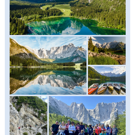
végpontja a Luigi Zacchi menedékház csodás terasza,
ahonnan jól belátható az egész sziklakatlant keretező
csipkézett gerinc. Miután kigyönyörködtük magunkat,
folytatjuk utunkat és a körtúra végén ismét a tavakhoz
érkezünk meg. Itt jut még egy kis szabadidő, majd a közeli
Tarvisio városába folyatjuk napunkat. Bájos olasz
település, hangulatos utcákkal, körben a csodás hegyekkel,
télen kedvelt síterület, nyáron a túrázók, biciklisek kedvelt
megállópontja. Lesz lehetőség kávézni, igazi olasz pizzát
enni vagy egy különleges hangulatú helyi étterembe
megkóstolni a tiroli és szlovén hatással fűszerezett
ételeket. A kora esti órákban érünk vissza szállásunkra.
(Szintkülönbség: 730 m fel és le, túratáv 11 km, menetidő:
kb. 4-5 óra). Szállás: szálloda, ellátás: reggeli.