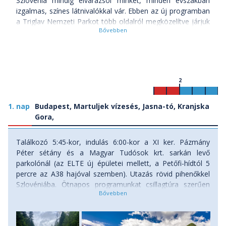
Szlovénia mindig elvarázsol minket, minden évszakban
izgalmas, színes látnivalókkal vár. Ebben az új programban
a Triglav Nemzeti Parkot több oldalról megközelítve járjuk
be. Szállásunk Kranjska Gora településén lesz, ahonnan a
környék vízesését, forrástavát fedezzük fel. A Bohinji-tó
fölé emelkedő Vogel csúcsról elképesztő látványt tárul
elénk a környező hegyekre, tóra és legmagasabb pontjáról
a Sijáról akár még a tengerig is el lehet látni tiszta időben. A
2
hegyvonulat másik oldalán Bovec, illetve a Trenta völgyek
helyezkednek el, itt a csodás, smaragdzöld vizű Soca
1. nap
forrást nézzük meg és túrázunk egy kellemeset a folyó
Budapest, Martuljek vízesés, Jasna-tó, Kranjska
mentén, gyönyörű lombkoronákkal szegélyezett
Gora,
útvonalon. Egy fél napra kikacsintunk a szomszédos
Olaszországba, hogy a Fuzine tavak környékét is
Találkozó 5:45-kor, indulás 6:00-kor a XI ker. Pázmány
felfedezzük, páratlan kilátással a Mangartra. Végül
Péter sétány és a Magyar Tudósok krt. sarkán levő
csónakázva megtekintjük a hatalmas Krizna Jama
parkolónál (az ELTE új épületei mellett, a Petőfi-hídtól 5
barlangot, hazafelé pedig Ljubljanába is beugrunk, így egy
percre az A38 hajóval szemben). Utazás rövid pihenőkkel
páratlan 5 napos kikapcsolódásban lehet részed ha velünk
Szlovéniába. Ötnapos programunkat csillagtúra szerűen
tartasz!
fogjuk teljesíteni. Kiindulópontunk pedig a szlovén-osztrák-
olasz hármas-határ közelében, Szlovénia északnyugati
Melyek a Triglav Nemzeti Park legfontosabb
részén Kranjska Gora alpesi üdülő helyén lesz. Kora délután
látnivalói?