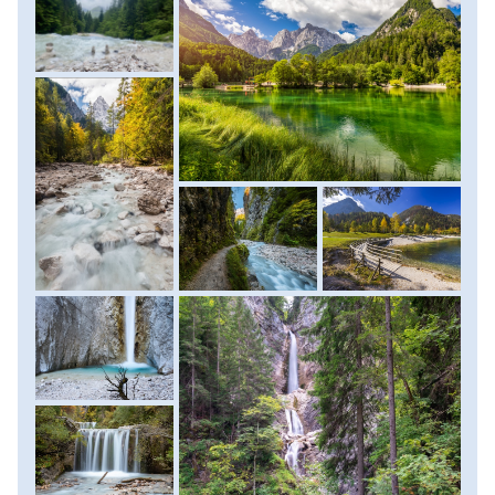
érkezünk meg első állomásunkhoz, a Martuljek-vízeséshez.
- Martuljek-vízesés
Gozd Martuljek településről elindulva egy látványos
- Zelenci zöld karsztforrása és a Jasna-tó
szurdokban, alpesi rétek közt kanyargunk, körülöttünk
- Gyalogtúra a Bohinji-tó felett, a Vogelen
pedig ezres-kétezres hegyek szédületes látványa vesz körül
- Bovec, Trenta, Soca forrás gyalogtúra
minket. Az útvonal az alsó vízesés látványáig kényelmesen
- Laghi di Fusine tavak, páratlan kilátással a Mangartra
kiépített. Innen csodáljuk meg mi is a többlépcsős vízesést
- Bovec, az extrém sportok paradicsoma
és a környező panorámát, majd visszatérünk buszunkhoz
- Krizna Jama barlang
és a közeli Zelenci nevű elképesztő zöld vizű karsztforrást
- Ljubljana
keressük fel. Innen ered a Száva egyik ága, a Sava Dolinka.
Jól kiépített tanösvény vezet a varázslatos tavacskához,
melyből a hatalmas ormok tükörképei integetnek vissza. A
fotószünet után élményekkel megtelve indulunk közeli
szállásunkra. A szobák elfoglalása után azokkal, akiknek
még lesz kedve és lendülete, gyalogosan indulunk el a
Jasna-tó partjára, mely egy könnyed 20 perces sétával
elérhető. A tó partján felkeressük a rendkívül népszerű
fotóhelyet, a mitikus kecskebak, Zlatorog szobrát. Az est
hátralévő részében tartunk ismerkedési estet, vacsorázni a
szálláshelyen, illetve közeli éttermekben lesz lehetőség.
(Martuljek túra: 5,5 km, kb 2 óra. Szint 250m) Szállás:
szálloda.