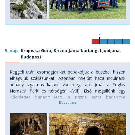
1
5. nap
Krajnska Gora, Krizna Jama barlang, Ljubljana,
Budapest
Reggeli után csomagjainkat bepakoljuk a buszba, hiszen
elhagyjuk szállásunkat. Azonban mielőtt haza indulnánk
néhány izgalmas kaland vár még ránk (már a Triglav
Nemzeti Park és térségén kívül). Első megállónk egy
különleges barlang lesz, a Krizna Jama barlangba
látogatunk el, melynek különlegessége, hogy nem
gyalogosan vagy kisvonattal szemléljük meg a barlangot
(más szlovén barlangokhoz képest), hanem a vízről,
csónakból. Egészen pontosan egy kicsit azért sétálunk is,
majd hajóra szállunk a vízen. A barlang a világon eddig