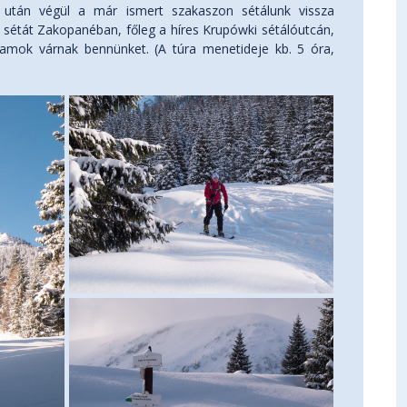
d után végül a már ismert szakaszon sétálunk vissza
 sétát Zakopanéban, főleg a híres Krupówki sétálóutcán,
ramok várnak bennünket. (A túra menetideje kb. 5 óra,