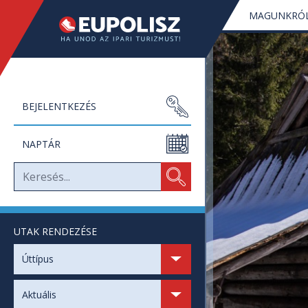
MAGUNKRÓ
BEJELENTKEZÉS
NAPTÁR
UTAK RENDEZÉSE
SZABAD HELYEK
Úttípus
SZABAD NAPOK
Aktuális