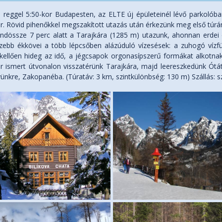
 reggel 5:50-kor Budapesten, az ELTE új épületeinél lévő parkolóban
r. Rövid pihenőkkel megszakított utazás után érkezünk meg első túrá
indössze 7 perc alatt a Tarajkára (1285 m) utazunk, ahonnan erdei 
szebb ékkövei a több lépcsőben alázúduló vízesések: a zuhogó vízfü
kellően hideg az idő, a jégcsapok orgonasípszerű formákat alkotnak
r ismert útvonalon visszatérünk Tarajkára, majd leereszkedünk Ótát
yünkre, Zakopanéba. (Túratáv: 3 km, szintkülönbség: 130 m) Szállás: s