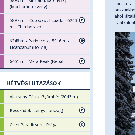
5895 m - Kilimandzsáró (v7s)
specialit
(Machame-ösvény)
buszunkhoz
ahol álta
5897 m – Cotopaxi, Ecuador (6263
szintkülönb
m - Chimborazo)
6348 m - Parinacota, 5916 m -
Licancabur (Bolívia)
6461 m - Mera Peak (Nepál)
HÉTVÉGI UTAZÁSOK
Alacsony-Tátra: Gyömbér (2043 m)
Besszádok (Lengyelország)
Cseh Paradicsom, Prága