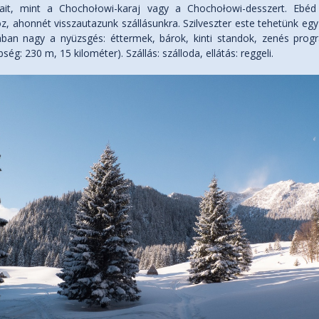
ásait, mint a Chochołowi-karaj vagy a Chochołowi-desszert. Ebé
, ahonnét visszautazunk szállásunkra. Szilveszter este tehetünk egy
lában nagy a nyüzsgés: éttermek, bárok, kinti standok, zenés prog
ség: 230 m, 15 kilométer). Szállás: szálloda, ellátás: reggeli.