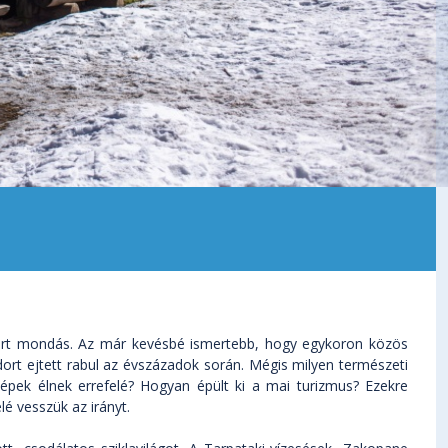
mert mondás. Az már kevésbé ismertebb, hogy egykoron közös
ort ejtett rabul az évszázadok során. Mégis milyen természeti
 népek élnek errefelé? Hogyan épült ki a mai turizmus? Ezekre
é vesszük az irányt.