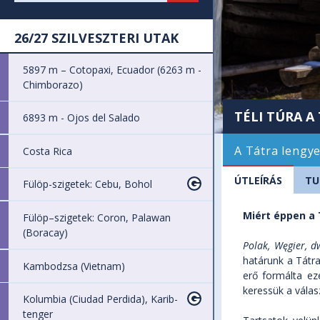
26/27 SZILVESZTERI UTAK
5897 m – Cotopaxi, Ecuador (6263 m -
Chimborazo)
TÉLI TÚRA A
6893 m - Ojos del Salado
A Tátra lengye
Costa Rica
ÚTLEÍRÁS
TU
Fülöp-szigetek: Cebu, Bohol
Miért éppen a 
Fülöp–szigetek: Coron, Palawan
(Boracay)
Polak, Węgier, d
határunk a Tátr
Kambodzsa (Vietnam)
erő formálta eze
keressük a válas
Kolumbia (Ciudad Perdida), Karib-
tenger