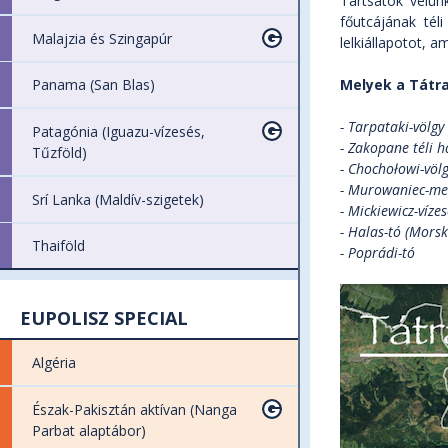
Tartsatok velünk
főutcájának tél
Malajzia és Szingapúr
lelkiállapotot, a
Melyek a Tátra
Panama (San Blas)
- Tarpataki-völgy
Patagónia (Iguazu-vízesés,
- Zakopane téli 
Tűzföld)
-
Chochołowi-völ
- Murowaniec-m
Srí Lanka (Maldív-szigetek)
- Mickiewicz-víze
- Halas-tó (Morsk
Thaiföld
- Poprádi-tó
EUPOLISZ SPECIAL
Algéria
Észak-Pakisztán aktívan (Nanga
Parbat alaptábor)