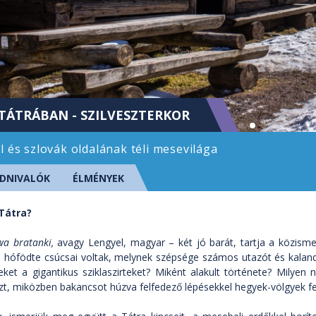
 TÁTRÁBAN - SZILVESZTERKOR
l és szlovák oldalának téli mesevilága
DNIVALÓK
ÉLMÉNYEK
Tátra?
wa bratanki,
avagy Lengyel, magyar – két jó barát, tartja a közis
a hófödte csúcsai voltak, melynek szépsége számos utazót és kaland
ket a gigantikus sziklaszirteket? Miként alakult története? Milyen
zt, miközben bakancsot húzva felfedező lépésekkel hegyek-völgyek fel