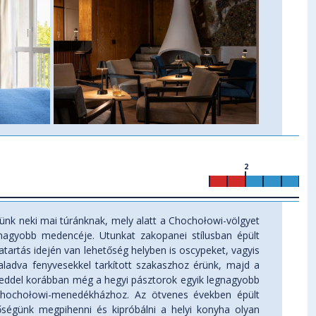
2
ünk neki mai túránknak, mely alatt a Chochołowi-völgyet
gnagyobb medencéje. Utunkat zakopanei stílusban épült
vatartás idején van lehetőség helyben is oscypeket, vagyis
 haladva fenyvesekkel tarkított szakaszhoz érünk, majd a
tizeddel korábban még a hegyi pásztorok egyik legnagyobb
 Chochołowi-menedékházhoz. Az ötvenes években épült
etőségünk megpihenni és kipróbálni a helyi konyha olyan