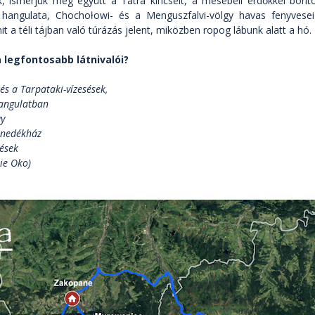
, ismerjük meg együtt a Tátra kincseit, a mesebeli erdőkkel boríto
i hangulata, Chochołowi- és a Menguszfalvi-völgy havas fenyvese
mit a téli tájban való túrázás jelent, miközben ropog lábunk alatt a hó.
 legfontosabb látnivalói?
 és a Tarpataki-vízesések,
hangulatban
gy
enedékház
sések
ie Oko)