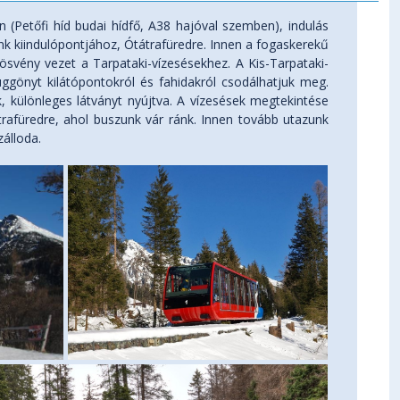
 (Petőfi híd budai hídfő, A38 hajóval szemben), indulás
nk kiindulópontjához, Ótátrafüredre. Innen a fogaskerekű
ösvény vezet a Tarpataki-vízesésekhez. A Kis-Tarpataki-
ggönyt kilátópontokról és fahidakról csodálhatjuk meg.
, különleges látványt nyújtva. A vízesések megtekintése
rafüredre, ahol buszunk vár ránk. Innen tovább utazunk
zálloda.