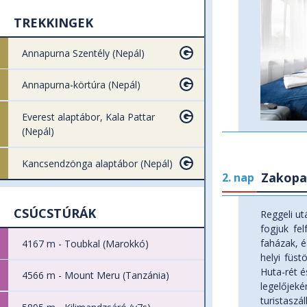
TREKKINGEK
Annapurna Szentély (Nepál)
Annapurna-körtúra (Nepál)
Everest alaptábor, Kala Pattar
(Nepál)
Kancsendzönga alaptábor (Nepál)
Zakopa
2. nap
CSÚCSTÚRÁK
Reggeli ut
fogjuk fe
faházak, é
4167 m - Toubkal (Marokkó)
helyi füst
Huta-rét é
4566 m - Mount Meru (Tanzánia)
legelőjek
turistaszá