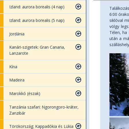
Izland: aurora borealis (4 nap)
Találkozás
6:00 órako
Izland: aurora borealis (5 nap)
siklóval m
völgy leg
Télen, ha 
Jordánia
után a má
szálláshel
Kanári-szigetek: Gran Canaria,
Lanzarote
Kína
Madeira
Marokkó (észak)
Tanzánia szafari: Ngorongoro-kráter,
Zanzibár
Törökország: Kappadókia és Lükia