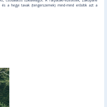
tt, csodálatos sziklavilágot. A Tarpataki-vízesések, Zakopane
i és a hegyi tavak (tengerszemek) mind-mind erősítik azt a