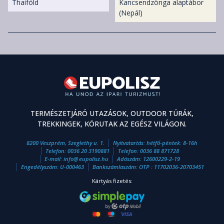
Thaiföld
Kancsendzönga alaptábor
(Nepál)
TERMÉSZETJÁRÓ UTAZÁSOK, OUTDOOR TÚRÁK,
TREKKINGEK, KÖRUTAK AZ EGÉSZ VILÁGON.
8200 Veszprém, Szeglethy u. 1.
Nyitvatartás: hétfő-péntek: 8-16h
Telefon:
0036 20 3190881
Telefon:
0036 88 871728
E-mail:
info
@
eupolisz.hu
Adószám: 12600229-2-19
Engedélyszám: U-000463
Bankszámlaszám: OTP : 11702036-20703451
Kártyás fizetés: