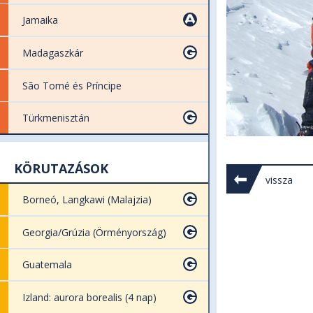
Jamaika
Madagaszkár
São Tomé és Príncipe
Türkmenisztán
KÖRUTAZÁSOK
vissza
Borneó, Langkawi (Malajzia)
Georgia/Grúzia (Örményország)
Guatemala
Izland: aurora borealis (4 nap)