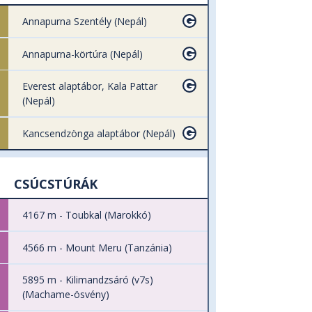
Annapurna Szentély (Nepál)
Annapurna-körtúra (Nepál)
Everest alaptábor, Kala Pattar
(Nepál)
Kancsendzönga alaptábor (Nepál)
CSÚCSTÚRÁK
4167 m - Toubkal (Marokkó)
4566 m - Mount Meru (Tanzánia)
5895 m - Kilimandzsáró (v7s)
(Machame-ösvény)