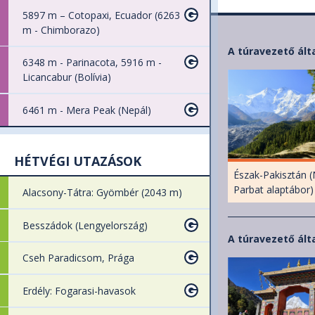
5897 m – Cotopaxi, Ecuador (6263
m - Chimborazo)
A túravezető ált
6348 m - Parinacota, 5916 m -
Licancabur (Bolívia)
6461 m - Mera Peak (Nepál)
HÉTVÉGI UTAZÁSOK
Észak-Pakisztán 
Parbat alaptábor)
Alacsony-Tátra: Gyömbér (2043 m)
Besszádok (Lengyelország)
A túravezető álta
Cseh Paradicsom, Prága
Erdély: Fogarasi-havasok