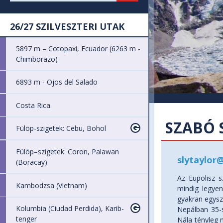
26/27 SZILVESZTERI UTAK
5897 m – Cotopaxi, Ecuador (6263 m -
Chimborazo)
6893 m - Ojos del Salado
Costa Rica
SZABÓ 
Fülöp-szigetek: Cebu, Bohol
Fülöp–szigetek: Coron, Palawan
slytaylor
(Boracay)
Az Eupolisz s
Kambodzsa (Vietnam)
mindig legyen
gyakran egysze
Kolumbia (Ciudad Perdida), Karib-
Nepálban 35-s
tenger
Nála tényleg 