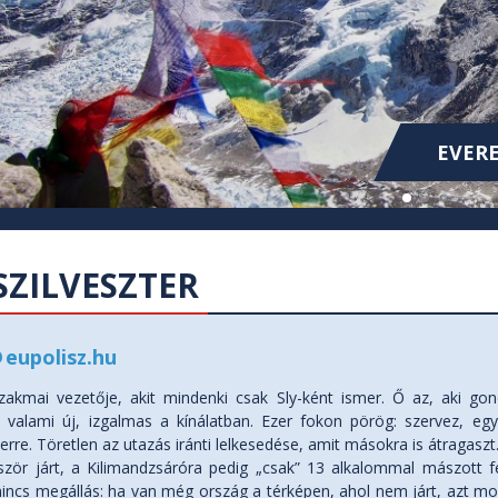
KOLUMB
KOLUMB
EVERE
SZILVESZTER
@
eupolisz.hu
zakmai vezetője, akit mindenki csak Sly-ként ismer. Ő az, aki go
 valami új, izgalmas a kínálatban. Ezer fokon pörög: szervez, egy
rre. Töretlen az utazás iránti lelkesedése, amit másokra is átragaszt
zör járt, a Kilimandzsáróra pedig „csak” 13 alkalommal mászott f
nincs megállás: ha van még ország a térképen, ahol nem járt, azt mos