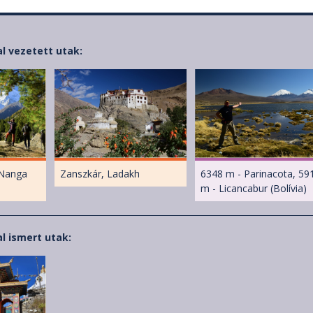
al vezetett utak:
(Nanga
Zanszkár, Ladakh
6348 m - Parinacota, 59
m - Licancabur (Bolívia)
l ismert utak: