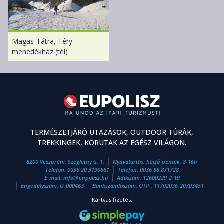
Magas-Tátra, Téry
menedékház (tél)
TERMÉSZETJÁRÓ UTAZÁSOK, OUTDOOR TÚRÁK,
TREKKINGEK, KÖRUTAK AZ EGÉSZ VILÁGON.
8200 Veszprém, Szeglethy u. 1.
Nyitvatartás: hétfő-péntek: 8-16h
Telefon:
0036 20 3190881
Telefon:
0036 88 871728
E-mail:
info
@
eupolisz.hu
Adószám: 12600229-2-19
Engedélyszám: U-000463
Bankszámlaszám: OTP : 11702036-20703451
Kártyás fizetés: