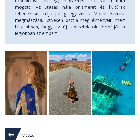
expedícióval és egy négyezres csúccsal a háta
mögött. Az utazás nála önismeret és kultúrák
felfedezése, célja pedig egyszer a Mount Everest
megmászása. Szívesen osztja meg élményeit, mert
hisz abban, hogy az új tapasztalatok formálják a
legjobban az embert.
vissza