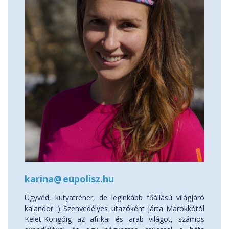
karina
@
eupolisz.hu
Ügyvéd, kutyatréner, de leginkább főállású világjáró
kalandor :) Szenvedélyes utazóként járta Marokkótól
Kelet-Kongóig az afrikai és arab világot, számos