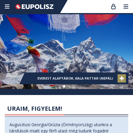
KOLUMBIA (CIUDAD PERDIDA), KARIB-TENGER
KOLUMBIA (CIUDAD PERDIDA), KARIB-TENGER
EVEREST ALAPTÁBOR, KALA PATTAR (NEPÁL)
KANCSENDZÖNGA ALAPTÁBOR (NEPÁL)
KANCSENDZÖNGA ALAPTÁBOR (NEPÁL)
THAIFÖLD
URAIM, FIGYELEM!
Augusztusi Georgia/Grúzia (Örményország) utunkra a
társítások miatt egy férfi utast még tudunk fogadni!