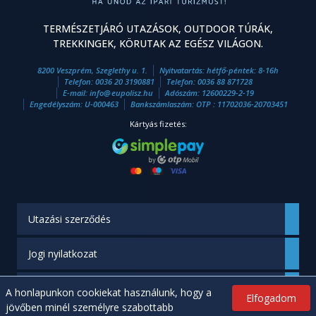
TERMÉSZETJÁRÓ UTAZÁSOK, OUTDOOR TÚRÁK,
TREKKINGEK, KÖRUTAK AZ EGÉSZ VILÁGON.
8200 Veszprém, Szeglethy u. 1.
Nyitvatartás: hétfő-péntek: 8-16h
Telefon:
0036 20 3190881
Telefon:
0036 88 871728
E-mail:
info
@
eupolisz.hu
Adószám: 12600229-2-19
Engedélyszám: U-000463
Bankszámlaszám: OTP : 11702036-20703451
Kártyás fizetés:
Utazási szerződés
Jogi nyilatkozat
Engedélyünk
A honlapunkon cookiekat használunk, hogy a
Elfogadom
jövőben minél személyre szabottabb