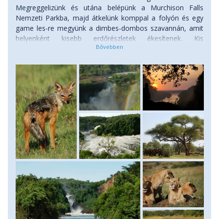
Megreggelizünk és utána belépünk a Murchison Falls
Nemzeti Parkba, majd átkelünk komppal a folyón és egy
game les-re megyünk a dimbes-dombos szavannán, amit
helyenként kisebb erdőrészletek ékesítenek. Kis
szerencsével lencsevégre kaphatunk oroszlánokat,
elefántokat, zsiráfokat, különféle antilopokat, sok más állat
mellett. Ez kb. 3 óra hosszas lesz. Ebédcsomagunkat a
szabadban fogyasztjuk el. Délután indul a kb. 2 órás hajóút
a Níluson a Murchison vízeséshez. A zuhatag Samuel
Baker-től, a híres Afrika kutatóról kapta nevét, melyet első
európaiként ő fedezett fel, amikor erdélyi származású
feleségével a Nílus eredetét kutató körúton voltak
Ugandában. Későbbiekben más hírességek is, mint
Hemingway, vagy Erzsébet királynő is látogatást tettek a
parkba. Ahogy a folyó kanyarog, különféle állatokat
pillanthatunk meg a parton, akik szomjukat oltani jönnek le
a vízhez. Elefántok, bivalyok, vízilovak és krokodilok
mellett, nagy madárseregeket is megfigyelhetünk a
hajónkról, ahol a szomjunkat egy hideg Ugandai sörrel
oltjuk. A csodálatos zuhatagot már messziről a hajóból
megpillantjuk, majd kiszállunk és az út további részét