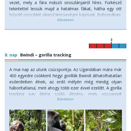
vezet, mely a fára mászó oroszlánjairól híres. Fürkésző
tekintettel lessük majd a hatalmas fákat, hátha egy ott
hűsölő oroszlánt sikerül lencsevégre kapnunk. Buhomában,
szállunk meg, mely falu gyönyörű helyen helyezkedik el, az
esőerdő mellett. Két ágyas szobákban, bungalow-ban
alszunk félpanziós ellátással.
3
8. nap
Bwindi – gorilla tracking
A mai nap az utunk csúcspontja. Az Ugandában mára már
400 egyedre csökkent hegyi gorillák Bwindi áthatolhatatlan
esőerdeiben élnek, az erdő mélyén még mindig olyan
háborítatlanul, mint ahogy több ezer évvel ezelőtt. A gorilla
tracking egy életre szóló élmény, mely visszarepít
bennünket egy kicsit a múltba, amikor még ezek az óriások
uralták a dzsungeleket. Egy rövid időre belepillanthatunk
ezeknek az emberszabásúaknak az életébe. Az ugandai
vezető egy rövid bemutatást tart a tracking szabályairól és
utána gorillacsaládonként egy max. 8 fős csapat nekivág a
buja növényzetű esőerdőnek, hogy a gorillákat megtalálja