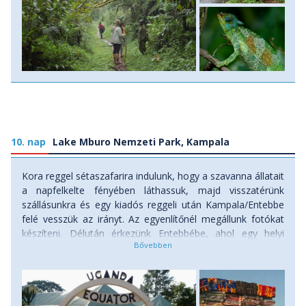
10. nap
Lake Mburo Nemzeti Park, Kampala
Kora reggel sétaszafarira indulunk, hogy a szavanna állatait
a napfelkelte fényében láthassuk, majd visszatérünk
szállásunkra és egy kiadós reggeli után Kampala/Entebbe
felé vesszük az irányt. Az egyenlítőnél megállunk fotókat
készíteni. Délután érkezünk Entebbébe, ahol egy helyi
étteremben egy halvacsora mellett "megtartjuk
búcsúestünket". Innen a reptérre utazunk és a
repülőgépünk indulásának függvényében megkezdjük
hazautazásunkat.