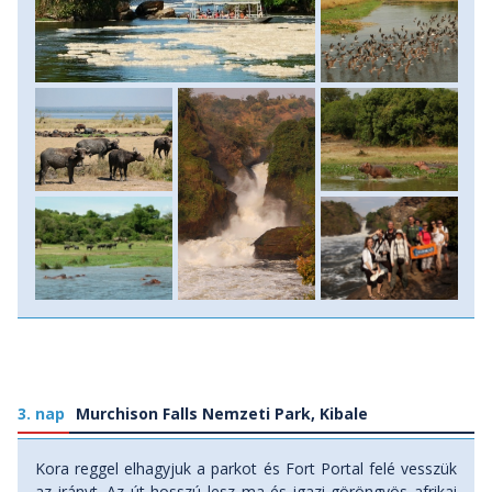
gyalogosan tesszük meg. Ezen a kb. egy órás sétán több
szögből is rálátunk majd a vízesésre, ami hatalmas erővel
zúdul le egy hét méterre összeszűkült résen, hogy aztán
folytassa tovább az útját Észak-Afrikán keresztül a
Földközi-tengerhez. A kocsi már várni fog ránk a vízesés
tetejénél. Szállásunkra vacsoraidőre térünk vissza. Szállás
bútorozott szafari sátrakban teljes ellátással.
3. nap
Murchison Falls Nemzeti Park, Kibale
Kora reggel elhagyjuk a parkot és Fort Portal felé vesszük
az irányt. Az út hosszú lesz ma és igazi göröngyös afrikai