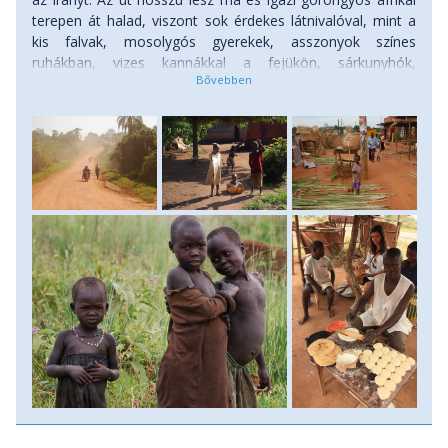
terepen át halad, viszont sok érdekes látnivalóval, mint a
kis falvak, mosolygós gyerekek, asszonyok színes
ruhákban, vizes kannákkal a fejükön, sárkunyhók,
marhacsordák az út közepén, ültetvények, esőerdő
részletek. Ha a csapat megszomjazik, akkor betérünk egy
helyi kis étterembe, ahol hideg itallal hűtjük le magunkat.
Csomagolt ebédet útközben fogyasztjuk el. Délután
megérkezünk a Toro királyság székhelyére, Fort Portal-ba,
amely egyben Uganda egyik leghelyesebb kis városa is. Itt
fel lehet tölteni a hátizsákokat nyalánkságokkal a boltból,
illetve gyümölcsökkel az árusoktól. Folytatjuk tovább
utunkat smaragdzöld teaültetvényeken keresztül a Kibale
Nemzeti Park felé. Ez Kelet-Afrika majomfajokban
leggazdagabb erdeje és többek között az emberszabású
csimpánzoknak is otthona. Szállás bútorozott szafari
sátrakban félpanziós ellátással.