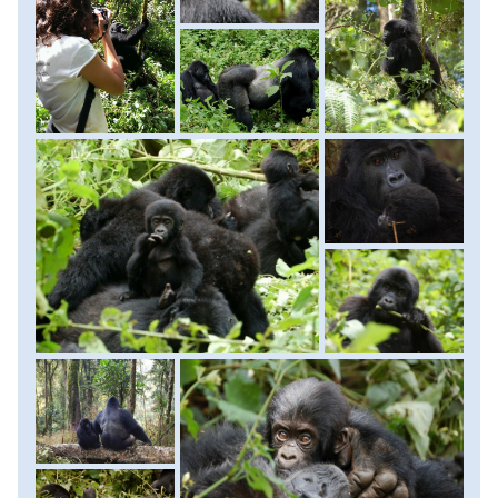
természetesen kiváló nyomkövetők és vadőr kíséretében.
Nem előre látható, hogy meddig fog tartani az út a
gorillákig, de miután megtaláltuk őket, egy órát tölthetünk
velük. Ezekből a szelíd emberszabású óriásokból mára már
csak 800 egyed maradt és állatkertben egy példányuk sem
él. A tracking után, ha marad idő, akkor több fajta
opcionális program közül lehet választani, mint például
biciklizés a parkban, illetve a környező falvakban; séta a
faluban iskolalátogatással, kiskorház megtekintésével, helyi
alkoholos főzetek kipróbálásával, stb. Vacsorára a faluba
megyünk egy kis helyi étterembe, vagy pedig utcai ételeket
próbálunk ki. Ugyanaz, mint a tegnapi szállás, viszont csak
reggelivel.