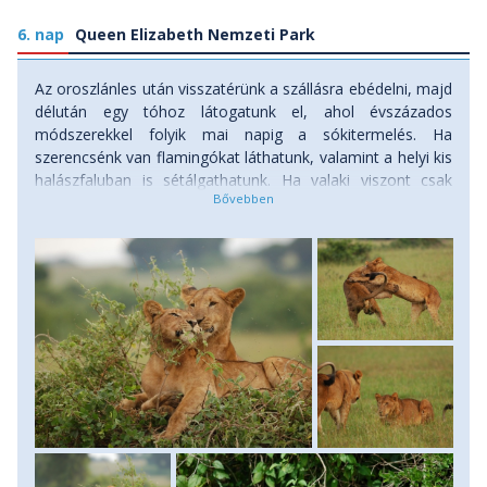
6. nap
Queen Elizabeth Nemzeti Park
Az oroszlánles után visszatérünk a szállásra ebédelni, majd
délután egy tóhoz látogatunk el, ahol évszázados
módszerekkel folyik mai napig a sókitermelés. Ha
szerencsénk van flamingókat láthatunk, valamint a helyi kis
halászfaluban is sétálgathatunk. Ha valaki viszont csak
élvezni szeretné a délutánt a szálláson és feltőltödni az
afrikai napsütésben, akkor szerencsével onnan is
lencsevégre kaphat parton dagonyászó elefántokat, vagy
vízilovakat. Szállásunk a csatorna partján lesz telepített
szafari sátrakban teljes ellátással.