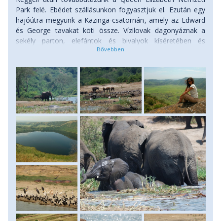
Park felé. Ebédet szállásunkon fogyasztjuk el. Ezután egy
hajóútra megyünk a Kazinga-csatornán, amely az Edward
és George tavakat köti össze. Vízilovak dagonyáznak a
sekély parton, elefántok és bivalyok kíséretében és
tömérdek vízi madár ácsorog a parton, míg a csatorna
lentebbi szakaszában halászfalvak tűnnek fel. A mai
délutánon, vagy 6. nap reggelén megyünk oroszlán lesre
egy szakértővel, aki beavat minket a parkban folyó
oroszlánprojekt rejtelmeibe is és elvezet minket az általuk
megfigyelt nagymacskákhoz, valamint a parknak olyan
szegleteibe, ahova átlagos turistaként nem léphetnénk be.
A híres kutató évtizedek óta oroszlánokkal és más
nagytestű ragadozókkal foglalkozik Afrikában és rengeteg
érdekes történettel szolgál majd nekünk.(Abban az
esetben, ha a kutató éppen nem tartózkodik a parkban,
akkor egy asszisztensével megyünk ki a terepre). Ez
fakultatív program. Aki nem kíván ezen részt venni, game
drive-ra mehet a helyi vezetőnkkel. Szállásunk a csatorna
partján lesz telepített szafari sátrakban teljes ellátással.