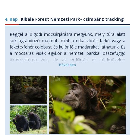
4. nap
Kibale Forest Nemzeti Park- csimpánz tracking
Reggel a Bigodi mocsárjárásra megyünk, mely túra alatt
sok ugrándozó majmot, mint a ritka vörös farkú vagy a
fekete-fehér colobust és különféle madarakat láthatunk. Ez
a mocsaras vidék egykor a nemzeti parkkal összefüggő
ökoszisztéma volt, de az erdőirtás és földművelési
tevékenységek miatt lerekesztődött az őserdőről. A helyiek
összefogtak ennek a kis erdőrészlet természeti kincseinek
a megőrzéséért. Állatvilágát és buja növényzetét tekintve
észre sem vennénk, hogy nem a park területén sétálunk.
Egy helyi családnál fogunk megebédelni, akik ugandai
ételeket készítenek nekünk. Délután csimpánz-trackingre
indulunk Kibale erdejébe. Egy rövid ismertető után a csapat
nekiindul az ugandai vezetővel a csimpánzcsaládok
felkutatásához. Akár órákat is eltarthat, mire rábukkantok a
csimpánzokra, de jobb esetben fél, egy óra szükséges. Egy
órát tölthettek velük. Attól függően milyen helyzetben