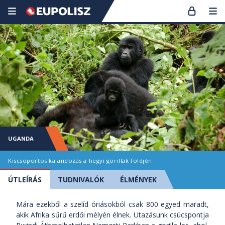
UGANDA
Kiscsoportos kalandozás a hegyi gorillák földjén
ÚTLEÍRÁS
TUDNIVALÓK
ÉLMÉNYEK
Mára ezekből a szelíd óriásokból csak 800 egyed maradt,
akik Afrika sűrű erdői mélyén élnek. Utazásunk csúcspontja