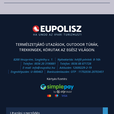
TERMÉSZETJÁRÓ UTAZÁSOK, OUTDOOR TÚRÁK,
TREKKINGEK, KÖRUTAK AZ EGÉSZ VILÁGON.
8200 Veszprém, Szeglethy u. 1.
Nyitvatartás: hétfő-péntek: 8-16h
Telefon:
0036 20 3190881
Telefon:
0036 88 871728
E-mail:
info
@
eupolisz.hu
Adószám: 12600229-2-19
Engedélyszám: U-000463
Bankszámlaszám: OTP : 11702036-20703451
Kártyás fizetés:
Utazási szerződés