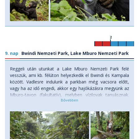
2
9. nap
Bwindi Nemzeti Park, Lake Mburo Nemzeti Park
Reggeli után utunkat a Lake Mburo Nemzeti Park felé
vesszük, ami kb. félúton helyezkedik el Bwindi és Kampala
között. Vadlesre indulunk a parkban még vacsora előtt,
vagy ha az idő engedi, akkor egy hajókázásra megyünk az
Mburo-tavon (fakultatív), melyben vízilovak tanyásznak.
Reggelink Bwindiben, vacsoránk a mai szálláson lesz. Ebéd
útközben (ár nem tartalmazza) Szállás kétágyas
szobákban, félpanziós ellátással.