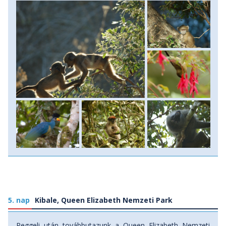
találtok rájuk, lehetséges, hogy velük kell majd vonulnotok,
ahogy fáról fára ugrálnak, de sokszor kurkászás, játszás
vagy pihenéskor bukkantok rájuk, ami a legtökéletesebb a
fotók készítéséhez is és ahhoz, hogy közelebbről
szemügyre vegyétek az egyedeket. Mindenesetben a
csimpánzokat természetes élőhelyükön figyelhetitek meg,
ahol, ha csak kis időre is, de „részesei” lehettek, az ő
vadvilági életüknek. Szállás bútorozott szafari sátrakban
félpanziós ellátással. Ebédet a családnál az ár tartalmazza.
5. nap
Kibale, Queen Elizabeth Nemzeti Park
Reggeli után továbbutazunk a Queen Elizabeth Nemzeti