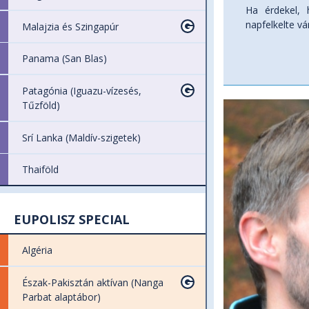
Ha érdekel, 
napfelkelte vá
Malajzia és Szingapúr
Panama (San Blas)
Patagónia (Iguazu-vízesés,
Tűzföld)
Srí Lanka (Maldív-szigetek)
Thaiföld
EUPOLISZ SPECIAL
Algéria
Észak-Pakisztán aktívan (Nanga
Parbat alaptábor)