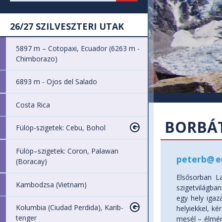
26/27 SZILVESZTERI UTAK
5897 m – Cotopaxi, Ecuador (6263 m -
Chimborazo)
6893 m - Ojos del Salado
Costa Rica
BORBÁT
Fülöp-szigetek: Cebu, Bohol
Fülöp–szigetek: Coron, Palawan
peterb
@
e
(Boracay)
Elsősorban L
Kambodzsa (Vietnam)
szigetvilágba
egy hely igaz
Kolumbia (Ciudad Perdida), Karib-
helyiekkel, ké
tenger
mesél – élmény