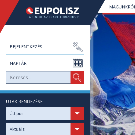
MAGUNKRÓ
BEJELENTKEZÉS
NAPTÁR
UTAK RENDEZÉSE
SZABAD HELYEK
Úttípus
SZABAD NAPOK
Aktuális