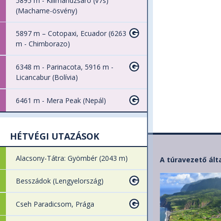
5895 m - Kilimandzsáró (v7s)
(Machame-ösvény)
5897 m – Cotopaxi, Ecuador (6263
m - Chimborazo)
6348 m - Parinacota, 5916 m -
Licancabur (Bolívia)
6461 m - Mera Peak (Nepál)
HÉTVÉGI UTAZÁSOK
Alacsony-Tátra: Gyömbér (2043 m)
A túravezető ált
Besszádok (Lengyelország)
Cseh Paradicsom, Prága