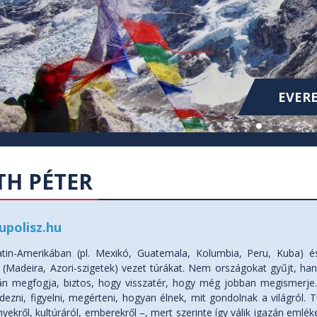
KOLUMB
KOLUMB
EVERE
H PÉTER
upolisz.hu
atin-Amerikában (pl. Mexikó, Guatemala, Kolumbia, Peru, Kuba) é
n (Madeira, Azori-szigetek) vezet túrákat. Nem országokat gyűjt, ha
án megfogja, biztos, hogy visszatér, hogy még jobban megismerje.
rdezni, figyelni, megérteni, hogyan élnek, mit gondolnak a világról.
ekről, kultúráról, emberekről –, mert szerinte így válik igazán emlé