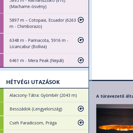
5895 m - Kilimandzsáró (v7s)
(Machame-ösvény)
5897 m – Cotopaxi, Ecuador (6263
m - Chimborazo)
6348 m - Parinacota, 5916 m -
Licancabur (Bolívia)
6461 m - Mera Peak (Nepál)
HÉTVÉGI UTAZÁSOK
Alacsony-Tátra: Gyömbér (2043 m)
A túravezető ált
Besszádok (Lengyelország)
Cseh Paradicsom, Prága