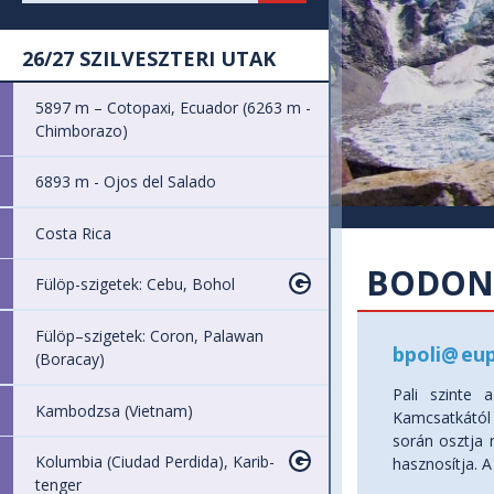
26/27 SZILVESZTERI UTAK
5897 m – Cotopaxi, Ecuador (6263 m -
Chimborazo)
6893 m - Ojos del Salado
Costa Rica
BODON
Fülöp-szigetek: Cebu, Bohol
Fülöp–szigetek: Coron, Palawan
bpoli
@
eup
(Boracay)
Pali szinte 
Kambodzsa (Vietnam)
Kamcsatkától 
során osztja 
Kolumbia (Ciudad Perdida), Karib-
hasznosítja. A
tenger