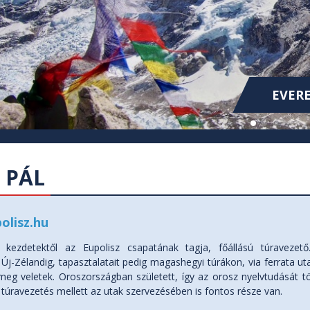
KOLUMB
KOLUMB
EVERE
 PÁL
olisz.hu
a kezdetektől az Eupolisz csapatának tagja, főállású túravezető
Új-Zélandig, tapasztalatait pedig magashegyi túrákon, via ferrata u
meg veletek. Oroszországban született, így az orosz nyelvtudását tö
 túravezetés mellett az utak szervezésében is fontos része van.