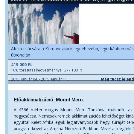
Afrika csúcsára a Kilimandzsáró legnehezebb, legritkábban más
útvonalán
419 000 Ft
10% törzsutas kedvezménnyel: 377 100 Ft
2015. január 04. - 2015. január 11.
Még tudsz jelent
Előakklimatizáció: Mount Meru.
A 4566 méter magas Mount Meru Tanzánia második, az af
hegycsúcsa. Nemcsak remek akklimatizációs lehetőséget kínál
egyúttal Kelet-Afrika egyik leglátványosabb hegyi túráját teh
program követ az Arusha Nemzeti Parkban. Mivel a megfelelő 