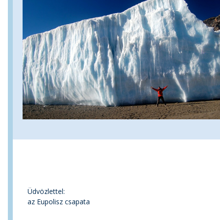
Ha a levél tartalma nem olvasható kattints ide.
Amennyiben le szeretnél iratkozni a következő linken megteheted:
http://eupolisz.hu/newspapper/
2014. október 08.
Üdvözlettel:
az Eupolisz csapata