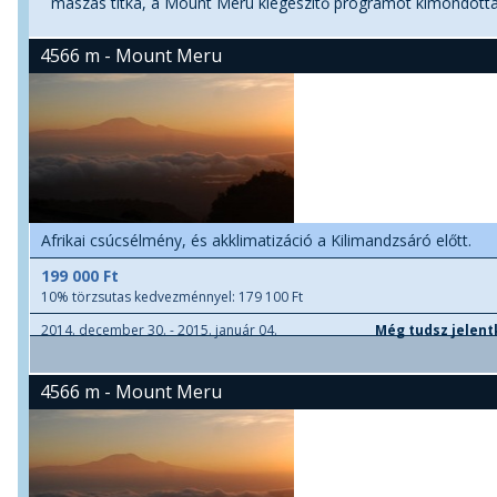
mászás titka, a Mount Meru kiegészítő programot kimondottan
4566 m - Mount Meru
Afrikai csúcsélmény, és akklimatizáció a Kilimandzsáró előtt.
199 000 Ft
10% törzsutas kedvezménnyel: 179 100 Ft
2014. december 30. - 2015. január 04.
Még tudsz jelent
4566 m - Mount Meru