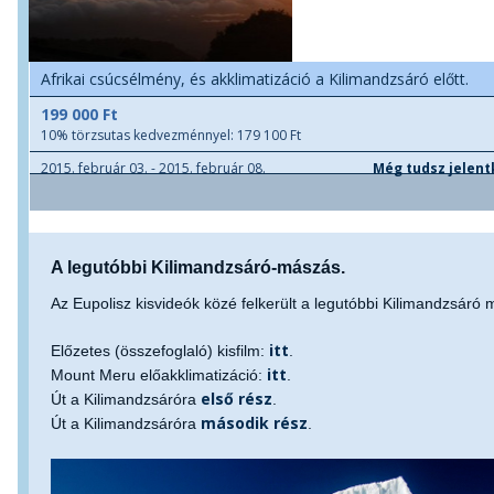
Afrikai csúcsélmény, és akklimatizáció a Kilimandzsáró előtt.
199 000 Ft
10% törzsutas kedvezménnyel: 179 100 Ft
2015. február 03. - 2015. február 08.
Még tudsz jelent
A legutóbbi Kilimandzsáró-mászás.
Az Eupolisz kisvideók közé felkerült a legutóbbi Kilimandzsáró 
itt
Előzetes (összefoglaló) kisfilm:
.
itt
Mount Meru előakklimatizáció:
.
első rész
Út a Kilimandzsáróra
.
második rész
Út a Kilimandzsáróra
.