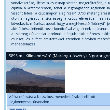
vonalvezetése, illetve a csúcsnap szintén megerőltetőbb, a 
eljutva a kráterperemen, tehát a legmagasabb régióban 
Viszont lefelé, a csúcsnapon elég "csak" 3700 méterig ereszk
úton a legkisebb a sikeresség a csúcs elérésében, ez rés
következik, másrészt abból, hogy a megtévesztő "könnyű" jelz
akik felkészületlenül, rossz kondícióval vágnak neki a túrának.
A Marangu útvonalat azoknak ajánljuk, akik előzetes akklim
csúcsot, és a fent említettekkel szemben előnyben részesí
menedékházas.
5895 m - Kilimandzsáró (Marangu-ösvény), Ngorongor
Afrika csúcsára a klasszikus, menedékházakkal ellátott,
"legkönnyebb" útvonalon
399 000 Ft