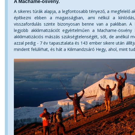
A Machame-ösvény.
A sikeres túrák alapja, a legfontosabb tényező, a megfelelő ak
építkezni ebben a magasságban, ami nélkül a kínlódás,
visszafordulás szinte bizonyosan benne van a pakliban. A 
legjobb akklimatizációt egyértelműen a Machame-ösvény bi
akklimatizációs mászás szükségtelenségét, sőt, de anélkül még
azzal pedig - 7 év tapasztalata és 143 ember sikere után állítju
mindent felülírhat, és hát a Kilimandzsáró Hegy, ahol, mint tudj