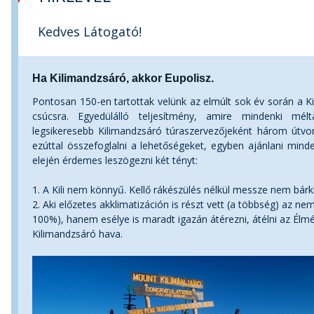
Kedves Látogató!
Ha Kilimandzsáró, akkor Eupolisz.
Pontosan 150-en tartottak velünk az elmúlt sok év során a Kil
csúcsra. Egyedülálló teljesítmény, amire mindenki mé
legsikeresebb Kilimandzsáró túraszervezőjeként három útvon
ezúttal összefoglalni a lehetőségeket, egyben ajánlani mind
elején érdemes leszögezni két tényt:
1. A Kili nem könnyű. Kellő rákészülés nélkül messze nem bárki
2. Aki előzetes akklimatizáción is részt vett (a többség) az ne
100%), hanem esélye is maradt igazán átérezni, átélni az Élmé
Kilimandzsáró hava.