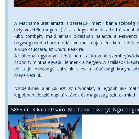
A Machame utat amiatt is szeretjük, mert - bár a szépség re
helyi vezetők, rangerek) által a legszebbnek tartott útvonal. A
Kibo tömbjét, majd annak oldalában haladva a Mawenzi c
hegység mind a három óriási vulkáni kúpja elénk kerül tehát, 
a Kibo csúcsára, az Uhuru Peak-re.
Az útvonal egyirányú, tehát nem találkozunk szembejövőkk
csoport, mintha egyedül lennénk a hegyen. A szállások kiépít
de a jó minőségű sátraink - és a közösségi konyhasátor
megérkezünk.
Mindenkinek ajánljuk ezt az útvonalat, a legjobb akklimati
legjobban eloszló napi túratávok és magassági szintek miatt.
5895 m - Kilimandzsáró (Machame-ösvény), Ngorongor