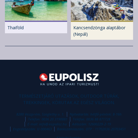
Thaiföld
Kancsendzönga alaptábor
(Nepál)
TERMÉSZETJÁRÓ UTAZÁSOK, OUTDOOR TÚRÁK,
TREKKINGEK, KÖRUTAK AZ EGÉSZ VILÁGON.
8200 Veszprém, Szeglethy u. 1.
Nyitvatartás: hétfő-péntek: 8-16h
Telefon:
0036 20 3190881
Telefon:
0036 88 871728
E-mail:
info
@
eupolisz.hu
Adószám: 12600229-2-19
Engedélyszám: U-000463
Bankszámlaszám: OTP : 11702036-20703451
Kártyás fizetés: