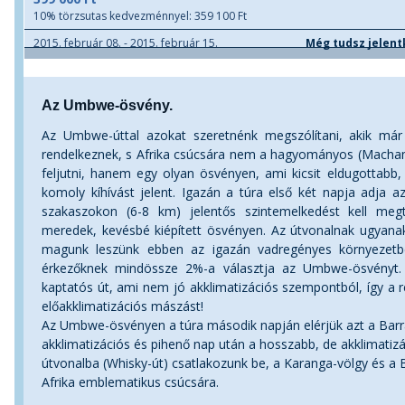
10% törzsutas kedvezménnyel: 359 100 Ft
2015. február 08. - 2015. február 15.
Még tudsz jelent
Az Umbwe-ösvény.
Az Umbwe-úttal azokat szeretnénk megszólítani, akik má
rendelkeznek, s Afrika csúcsára nem a hagyományos (Macha
feljutni, hanem egy olyan ösvényen, ami kicsit eldugottabb, 
komoly kíhívást jelent. Igazán a túra első két napja adja a
szakaszokon (6-8 km) jelentős szintemelkedést kell me
meredek, kevésbé kiépített ösvényen. Az útvonalnak ugyanak
magunk leszünk ebben az igazán vadregényes környezetb
érkezőknek mindössze 2%-a választja az Umbwe-ösvényt.
kaptatós út, ami nem jó akklimatizációs szempontból, így a ré
előakklimatizációs mászást!
Az Umbwe-ösvényen a túra második napján elérjük azt a Bar
akklimatizációs és pihenő nap után a hosszabb, de akklimat
útvonalba (Whisky-út) csatlakozunk be, a Karanga-völgy és a 
Afrika emblematikus csúcsára.