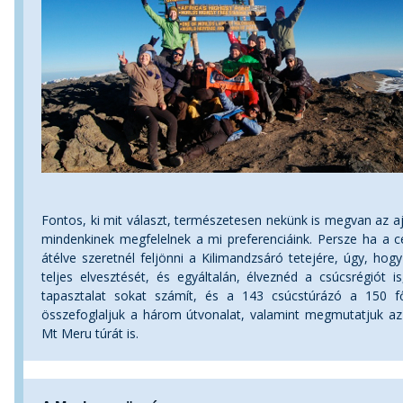
Fontos, ki mit választ, természetesen nekünk is megvan az a
mindenkinek megfelelnek a mi preferenciáink. Persze ha a cé
átélve szeretnél feljönni a Kilimandzsáró tetejére, úgy, h
teljes elvesztését, és egyáltalán, élveznéd a csúcsrégiót 
tapasztalat sokat számít, és a 143 csúcstúrázó a 150 fő
összefoglaljuk a három útvonalat, valamint megmutatjuk az e
Mt Meru túrát is.