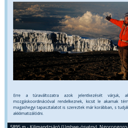
Erre a túraváltozatra azok jelentkezését várjuk, a
mozgáskoordinációval rendelkeznek, kicsit le akarnak tér
magashegyi tapasztalatot is szereztek már korábban, s tudjá
akklimatizálódni.
5895 m - Kilimandzsáró (Umbwe-ösvény), Ngorongoro-