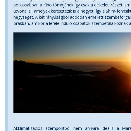
pontosabban a Kibo tömbjének így csak a délkeleti részét ism
útvonallal, amelyek keresztezik is a hegyet, így a Shira-fennsí
hegységet. A kétirányúságból adódóan emellett szembeforgalo
órákban, amikor a lefelé induló csapatok szembetalálkoznak a 
Akklimatizációs szempontból nem annyira ideális a Mar