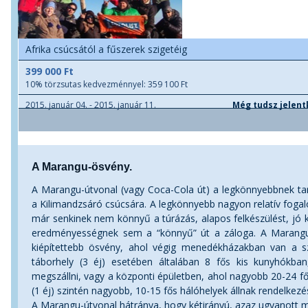
Afrika csúcsától a fűszerek szigetéig
399 000 Ft
10% törzsutas kedvezménnyel: 359 100 Ft
2015. január 04. - 2015. január 11.
Még tudsz jelent
A Marangu-ösvény.
A Marangu-útvonal (vagy Coca-Cola út) a legkönnyebbnek tar
a Kilimandzsáró csúcsára. A legkönnyebb nagyon relatív foga
már senkinek nem könnyű a túrázás, alapos felkészülést, jó ko
eredményességnek sem a “könnyű” út a záloga. A Marangu
kiépítettebb ösvény, ahol végig menedékházakban van a 
táborhely (3 éj) esetében általában 8 fős kis kunyhókban
megszállni, vagy a központi épületben, ahol nagyobb 20-24 f
(1 éj) szintén nagyobb, 10-15 fős hálóhelyek állnak rendelkezé
A Marangu-útvonal hátránya, hogy kétirányú, azaz ugyanott meg