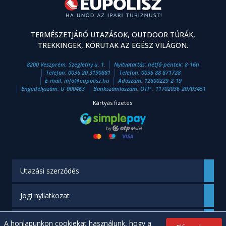
TERMÉSZETJÁRÓ UTAZÁSOK, OUTDOOR TÚRÁK,
TREKKINGEK, KÖRUTAK AZ EGÉSZ VILÁGON.
8200 Veszprém, Szeglethy u. 1.
Nyitvatartás: hétfő-péntek: 8-16h
Telefon:
0036 20 3190881
Telefon:
0036 88 871728
E-mail:
info
@
eupolisz.hu
Adószám: 12600229-2-19
Engedélyszám: U-000463
Bankszámlaszám: OTP : 11702036-20703451
Kártyás fizetés:
Utazási szerződés
Jogi nyilatkozat
Engedélyünk
A honlapunkon cookiekat használunk, hogy a