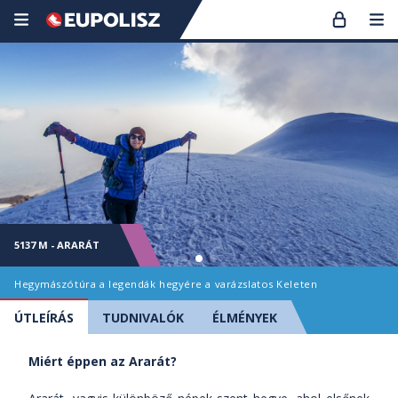
5137 M - ARARÁT
Hegymászótúra a legendák hegyére a varázslatos Keleten
ÚTLEÍRÁS
TUDNIVALÓK
ÉLMÉNYEK
Miért éppen az Ararát?