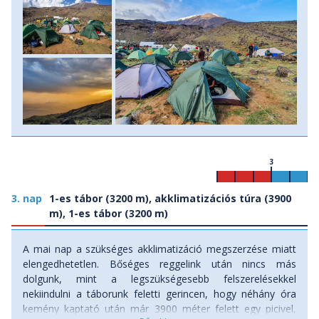
3
3. nap
1-es tábor (3200 m), akklimatizációs túra (3900
m), 1-es tábor (3200 m)
A mai nap a szükséges akklimatizáció megszerzése miatt
elengedhetetlen. Bőséges reggelink után nincs más
dolgunk, mint a legszükségesebb felszerelésekkel
nekiindulni a táborunk feletti gerincen, hogy néhány óra
kemény kaptató után már 3900 méter felett egy picivel,