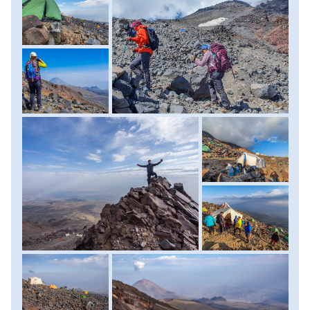
után kapkodunk. Itt az ideje lassítani! Nem szabad
túlhajtani magunkat, mert holnap csúcstámadás, inkább
arra tartalékoljuk erőnket! Lassan haladunk, és egyszer
csak feltűnik a 4200-as tábor feletti hófolt. Innen még vagy
két óra kapaszkodás, és végre ott vagyunk! A kőből épített
szélfogó falak között elfoglalhatjuk sátorhelyünket. A
délutánra nem marad más hátra, minthogy pihenünk, vagy
épp 150 méter további szintet leküzdve egy újabb
gyönyörű kilátóhelyre túrázhatunk fel. Ezek után
kifekhetünk egy hatalmas kőtömbre, és biztonságos
távolságból hallgathatjuk az alattunk leszakadó gleccser
jég és sziklatömbjeinek félelmetes dübörgését. Célszerű
minél hamarabb nyugovóra térni, hiszen következő nap
kora hajnalban kelünk! Menetidő: 4-6 óra, szintkülönbség:
1000 méter fel. Szállás: 2 személyes, magashegyi
sátrakban. Ellátás: reggeli, ebéd, vacsora.