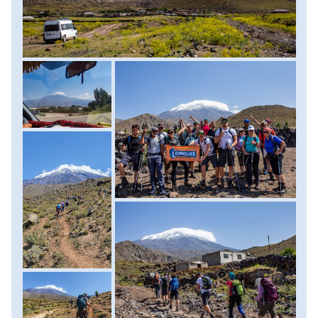
feltűnik a 3200 méteren fekvő tábor viszonylag lapos,
füves terasza. Kifújhatjuk magunkat, megérkeztünk.
Sátraink felállítása után a délután a pihenés, akklimatizáció
ideje. Szükség lesz holnap az erőnkre! Az éjszakát itt
töltjük. Szállás: 2 személyes, magashegyi sátrakban.
Ellátás: reggeli, majd ebéd és vacsora a hegyen. Menetidő:
4-6 óra, szintkülönbség: 1000 méter fel.