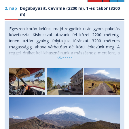
2. nap
Doğubayazıt, Cevirme (2200 m), 1-es tábor (3200
m)
Egészen korán kelünk, majd reggelink után gyors pakolás
következik. Kisbusszal utazunk fel közel 2200 méterig,
innen aztán gyalog folytatjuk túránkat 3200 méteres
magasságig, ahova várhatóan dél körül érkezünk meg. A
reggeli órákat kell kihasználnunk a mászáshoz, mert lent, a
hegy szoknyáján – bár már ez is 2000 méter felett van – a
déli órákban nagy a hőség, és iható vizet sehol sem
találunk. Útközben, ahogy egyre magasabbra emelkedünk,
a ritkás sztyeppet gyér füvű legelők váltják fel. Itt már fel-
fel tünedeznek a nomád kurdok sátrai, és a hegyoldalon
legelő birkanyájaik. Ha szerencsénk van, be is hívnak egy
pohár ajranra (erjesztett sózott tejből készülő joghurt
szerű ital). Itt a nomádok többnyire még karókkal
alátámasztott hagyományos, kecske illetve birkagyapjúból
szőtt sátrakban élnek, és az év nagy részét a hegyen töltik,
a téli idő beálltával ereszkednek csak le a hegyek
lábához.Hatalmas bazalttömbök között egyszer csak