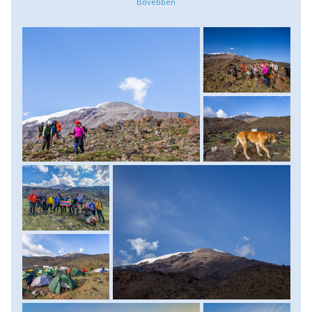
egy gyönyörű sziklapárkányon találjuk magunkat. Itt
ebédelünk egyet, élvezzük a kilátást, majd 1-másfél órás
ittlétünk után visszaereszkedünk az 1-es táborba, kicsivel
3000 méter fölé. Erőt adó vacsoránk után átbeszéljük az
eddigi tapasztalatokat és korán álomra hajtjuk fejünket.
Menetidő: 4-5 óra, szint: 700 méter fel/le. Szállás: 2
személyes, magashegyi sátrakban. Ellátás: reggeli, ebéd,
vacsora.