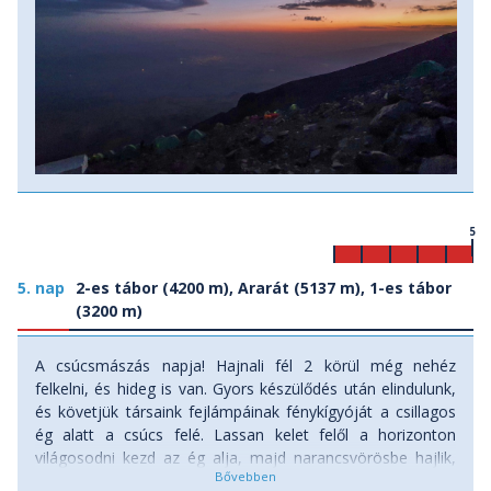
5
5. nap
2-es tábor (4200 m), Ararát (5137 m), 1-es tábor
(3200 m)
A csúcsmászás napja! Hajnali fél 2 körül még nehéz
felkelni, és hideg is van. Gyors készülődés után elindulunk,
és követjük társaink fejlámpáinak fénykígyóját a csillagos
ég alatt a csúcs felé. Lassan kelet felől a horizonton
világosodni kezd az ég alja, majd narancsvörösbe hajlik,
végül alattunk a mélyben eltűnnek Dogubeyazit utcai