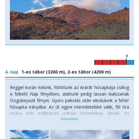
4
4. nap
1-es tábor (3200 m), 2-es tábor (4200 m)
Reggel korán kelünk, fölöttünk az Ararát hósapkája csillog
a felkelő Nap fényében, alattunk pedig lassan kialszanak
Dogubeyazit fényei. Gyors pakolás után elindulunk a fehér
hósapka irányába. Az út egyre meredekebbé válik, fél óra
múlva már málladozó vulkáni törmeléken járunk. Az
összefüggő, legeltetett gyep eltűnik, helyette viszont a
sziklák repedéseiben gyönyörű virágok fogadnak. Az út
meredeken szerpentinezik egyre feljebb, mi meg levegő