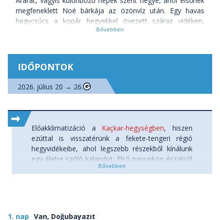
Ararát, vagyis különböző népek szent hegye, ahol elsőnek
megfeneklett Noé bárkája az özönvíz után. Egy havas
hegycsúcs a kopár hegyekkel övezett száraz vidéken,
melyet számtalan legenda övez. Egy 5000 métert
meghaladó, jelenleg szunnyadó vulkán, melyet a kurdok
„Tüzes-hegynek” hívnak. A mítoszok hegye, a második
édenkert, ahonnan a Föld újra benépesült, és új szövetség
IDŐPONTOK
köttetett Istennel. Egy hegy a felhők fölött a török-örmény-
iráni határvidékek háromszögében, az ősi selyemút
2026. július 20 → 26.
mentén, mely sokáig megközelíthetetlen volt. Utunk
csúcsa, a csúcsok csúcsa, az Ararát, melynek 5137 méter
magas, hósapkás csúcsa lezárt terület, csak külön
engedéllyel járható. Három nap hegymászás után a felkelő
Előakklimatizáció a
Kaçkar-hegységben
, hiszen
Nap vörös fényében fürdő, havas csúcsról csodálhatjuk
ezúttal is visszatérünk a fekete-tengeri régió
alattunk, a mélyben elterülő települések öntözött, zöld
hegyvidékeibe, ahol legszebb részekből kínálunk
oázis-foltjait, az Irán felé elnyúló kopár hegyeket, és
egy életre szóló kalandot. Első napunkon északról
Jerevánt, az örmény fővárost. Most már tudjuk, miért
közelítjük a Kaçkar-hegységet, ahonnan egy 5
tartják úgy a kurdok: itt, a világ köldökén az istenek tüzéből
napos, felejthetetlen gyalogtúrára indulunk. Célunk
született meg az élet.
a 3937 méteres Kaçkar-hegy, ám a
csúcsélményen kívül a hegység igazi magashegyi
Melyek a legfontosabb látnivalók az Ararát túrán?
életérzést, alpesi csúcsokat, és glaciális
1. nap
Van, Doğubayazıt