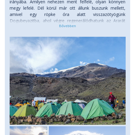
irányába. Amilyen nehezen ment felfelé, olyan könnyen
megy lefelé. Dél körül már ott állunk buszunk mellett,
amivel egy röpke óra alatt visszazötyögünk
Dogubeyazitba, ahol végre regenerálódhatunk az Ararát
után. A délutáni órákban a közeli Ishak Pasa Szerájba
látogatunk, amely kétség kívül Kelet-Törökország egyik
legértékesebb építészeti alkotása. Itt, az ősi Selyem-út
mentén építették fel ezt a palotát, amelynek gazdagságát
a kereskedelmi útvonal közelsége adta, és még
napjainkban is az Ezeregyéjszaka világát idézi. Menetidő: 3-
4 óra, szintkülönbség: 1000 méter le. Szállás: szálloda,
ellátás: reggeli a hegyen.