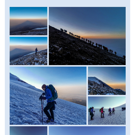
lámpáinak aprócska fényei is. Valahol Irán felől felkel a
Nap, és az Ararát hosszú, kúp alakú árnyékot vett az
alattunk elterülő hullámzó tájra. A hosszú, törmelékes
kapaszkodó után végre elérjük a csúcs hósapkájának
szélét. Felcsatoljuk hágóvasainkat, és újra nekivágunk az
egyre lankásabbá váló útnak. És egyszer csak feltűnik
előttünk a hósapka keleti peremén a legmagasabb pont, a
csúcs! Már csak egy hosszú negyedóra van hátra, és
egyszer csak nincs tovább. Ott állunk 5137 méteren, a
legendák hegyének tetején, a Világ tetején, ahol Noé is
megfeneklett. A szél arcunkba fúj, alattunk Jereván, Irán és
az Örmény-felföld innen csak domboknak tűnő
háromezres hegyei hullámzanak a felkelő Nap sugaraiban…
Ámulunk… Kis pihenő, csúcsfotó és csúcscsoki után
elindulunk lefelé. A 3200 méteres táborba sátrainkhoz
előreláthatólag délután 3-4 óra körül érünk vissza.
Pihenjünk, megérdemeljük! Menetidő: 8-10 óra,
szintkülönbség: 937 méter fel/ 1937 méter le. Szállás: 2
személyes, magashegyi sátrakban. Ellátás: reggeli, ebéd,
vacsora.