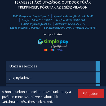
TERMÉSZETJÁRÓ UTAZÁSOK, OUTDOOR TÚRÁK,
TREKKINGEK, KÖRUTAK AZ EGÉSZ VILÁGON.
8200 Veszprém, Szeglethy u. 1.
Nyitvatartás: hétfő-péntek: 8-16h
Telefon:
0036 20 3190881
Telefon:
0036 88 871728
E-mail:
info
@
eupolisz.hu
Adószám: 12600229-2-19
Engedélyszám: U-000463
Bankszámlaszám: OTP : 11702036-20703451
Kártyás fizetés:
Utazási szerződés
Jogi nyilatkozat
Engedélyünk
A honlapunkon cookiekat használunk, hogy a
Elfogadom
jövőben minél személyre szabottabb
tartalmakat készíthessünk neked.