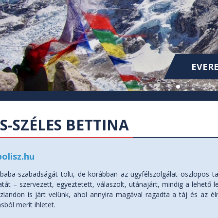
KOLUMB
KOLUMB
EVERE
-SZÉLES BETTINA
olisz.hu
g baba-szabadságát tölti, de korábban az ügyfélszolgálat oszlopos ta
tát – szervezett, egyeztetett, válaszolt, utánajárt, mindig a lehető 
Izlandon is járt velünk, ahol annyira magával ragadta a táj és az é
sból merít ihletet.