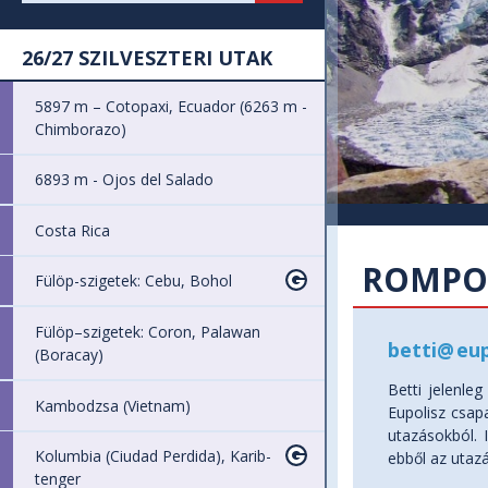
26/27 SZILVESZTERI UTAK
5897 m – Cotopaxi, Ecuador (6263 m -
Chimborazo)
6893 m - Ojos del Salado
Costa Rica
ROMPOS
Fülöp-szigetek: Cebu, Bohol
Fülöp–szigetek: Coron, Palawan
betti
@
eup
(Boracay)
Betti jelenle
Kambodzsa (Vietnam)
Eupolisz csapa
utazásokból. 
Kolumbia (Ciudad Perdida), Karib-
ebből az utazá
tenger