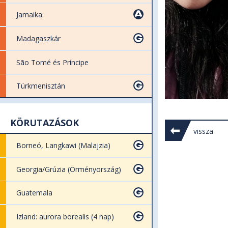
Jamaika
Madagaszkár
São Tomé és Príncipe
Türkmenisztán
KÖRUTAZÁSOK
vissza
Borneó, Langkawi (Malajzia)
Georgia/Grúzia (Örményország)
Guatemala
Izland: aurora borealis (4 nap)