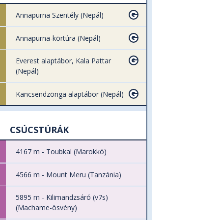
Annapurna Szentély (Nepál)
Annapurna-körtúra (Nepál)
Everest alaptábor, Kala Pattar
(Nepál)
Kancsendzönga alaptábor (Nepál)
CSÚCSTÚRÁK
4167 m - Toubkal (Marokkó)
4566 m - Mount Meru (Tanzánia)
5895 m - Kilimandzsáró (v7s)
(Machame-ösvény)