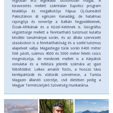
régióban érzi leginkább otthonosan magát. A
túravezetés mellett számtalan Eupolisz program
kitalálója és megalkotója Pápua Új-Guineától
Pakisztánon át egészen Kanadáig, de hatalmas
rajongója és ismerője a Balkán hegyvidékeinek,
Észak-Afrikának és a Közel-Keletnek is. Geográfus
végzettsége mellett a fenntartható turizmust kutatta
későbbi tanulmányai során, és az általa szervezett
utazásokon is a fenntarthatóság és a szelíd turizmus
alapelveit vallja. Magashegyi túrái során 6400 méter
fölé jutott, számos 4000 és 5000 méter feletti csúcs
megmászója, de mindezek mellett is a Kárpátok
vonulatai és a Kéktúra jelentik számára az igazi
feltöltődést. Lelkes amatőr fotós, a hosszú távú
kerékpártúrák és vízitúrák szerelmese, a Turista
Magazin állandó szerzője, civil életében pedig a
Magyar Természetjáró Szövetség munkatársa.