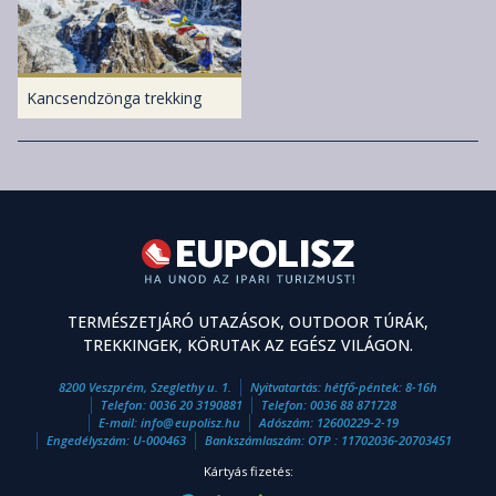
Kancsendzönga trekking
TERMÉSZETJÁRÓ UTAZÁSOK, OUTDOOR TÚRÁK,
TREKKINGEK, KÖRUTAK AZ EGÉSZ VILÁGON.
8200 Veszprém, Szeglethy u. 1.
Nyitvatartás: hétfő-péntek: 8-16h
Telefon:
0036 20 3190881
Telefon:
0036 88 871728
E-mail:
info
@
eupolisz.hu
Adószám: 12600229-2-19
Engedélyszám: U-000463
Bankszámlaszám: OTP : 11702036-20703451
Kártyás fizetés: