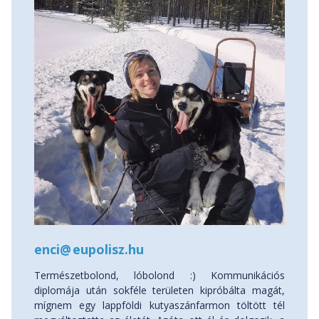
enci
@
eupolisz.hu
Természetbolond, lóbolond :) Kommunikációs
diplomája után sokféle területen kipróbálta magát,
mígnem egy lappföldi kutyaszánfarmon töltött tél