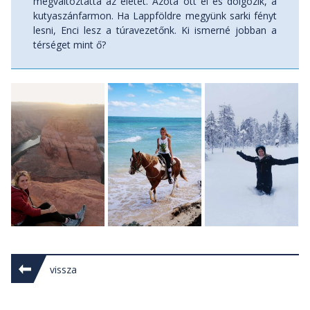
megváltoztatta az életét. Azóta ott él és dolgozik, a
kutyaszánfarmon. Ha Lappföldre megyünk sarki fényt
lesni, Enci lesz a túravezetőnk. Ki ismerné jobban a
térséget mint ő?
vissza