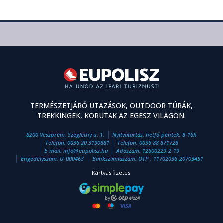
TERMÉSZETJÁRÓ UTAZÁSOK, OUTDOOR TÚRÁK,
TREKKINGEK, KÖRUTAK AZ EGÉSZ VILÁGON.
8200 Veszprém, Szeglethy u. 1.
Nyitvatartás: hétfő-péntek: 8-16h
Telefon:
0036 20 3190881
Telefon:
0036 88 871728
E-mail:
info
@
eupolisz.hu
Adószám: 12600229-2-19
Engedélyszám: U-000463
Bankszámlaszám: OTP : 11702036-20703451
Kártyás fizetés: