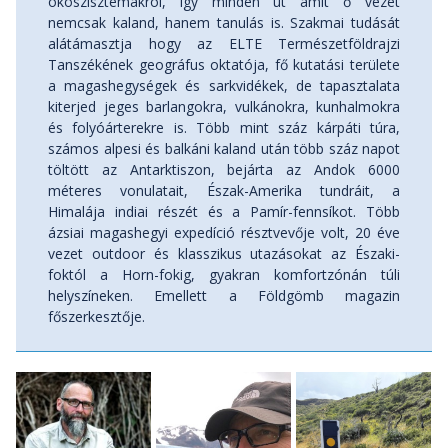
ökoszisztémákról, így minden út amit ő vezet
nemcsak kaland, hanem tanulás is. Szakmai tudását
alátámasztja hogy az ELTE Természetföldrajzi
Tanszékének geográfus oktatója, fő kutatási területe
a magashegységek és sarkvidékek, de tapasztalata
kiterjed jeges barlangokra, vulkánokra, kunhalmokra
és folyóárterekre is. Több mint száz kárpáti túra,
számos alpesi és balkáni kaland után több száz napot
töltött az Antarktiszon, bejárta az Andok 6000
méteres vonulatait, Észak-Amerika tundráit, a
Himalája indiai részét és a Pamír-fennsíkot. Több
ázsiai magashegyi expedíció résztvevője volt, 20 éve
vezet outdoor és klasszikus utazásokat az Északi-
foktól a Horn-fokig, gyakran komfortzónán túli
helyszíneken. Emellett a Földgömb magazin
főszerkesztője.