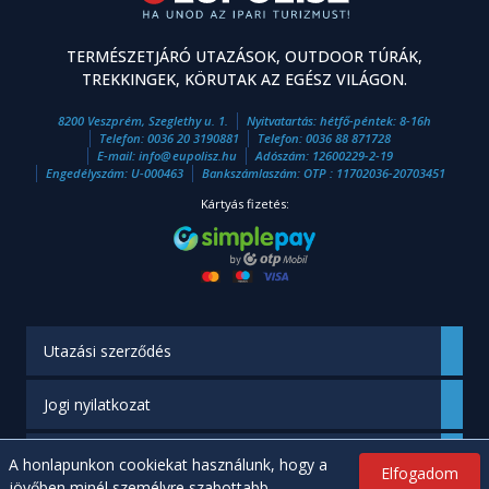
TERMÉSZETJÁRÓ UTAZÁSOK, OUTDOOR TÚRÁK,
TREKKINGEK, KÖRUTAK AZ EGÉSZ VILÁGON.
8200 Veszprém, Szeglethy u. 1.
Nyitvatartás: hétfő-péntek: 8-16h
Telefon:
0036 20 3190881
Telefon:
0036 88 871728
E-mail:
info
@
eupolisz.hu
Adószám: 12600229-2-19
Engedélyszám: U-000463
Bankszámlaszám: OTP : 11702036-20703451
Kártyás fizetés:
Utazási szerződés
Jogi nyilatkozat
Engedélyünk
A honlapunkon cookiekat használunk, hogy a
Elfogadom
jövőben minél személyre szabottabb