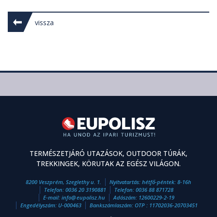
vissza
TERMÉSZETJÁRÓ UTAZÁSOK, OUTDOOR TÚRÁK,
TREKKINGEK, KÖRUTAK AZ EGÉSZ VILÁGON.
8200 Veszprém, Szeglethy u. 1.
Nyitvatartás: hétfő-péntek: 8-16h
Telefon:
0036 20 3190881
Telefon:
0036 88 871728
E-mail:
info
@
eupolisz.hu
Adószám: 12600229-2-19
Engedélyszám: U-000463
Bankszámlaszám: OTP : 11702036-20703451