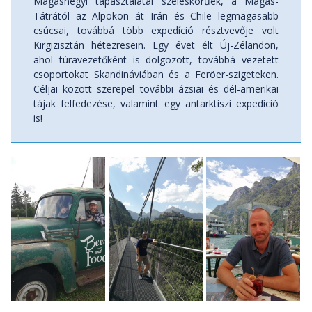
Magashegyi tapasztalatai széleskörűek, a Magas-
Tátrától az Alpokon át Irán és Chile legmagasabb
csúcsai, továbbá több expedíció résztvevője volt
Kirgizisztán hétezresein. Egy évet élt Új-Zélandon,
ahol túravezetőként is dolgozott, továbbá vezetett
csoportokat Skandináviában és a Feröer-szigeteken.
Céljai között szerepel további ázsiai és dél-amerikai
tájak felfedezése, valamint egy antarktiszi expedíció
is!